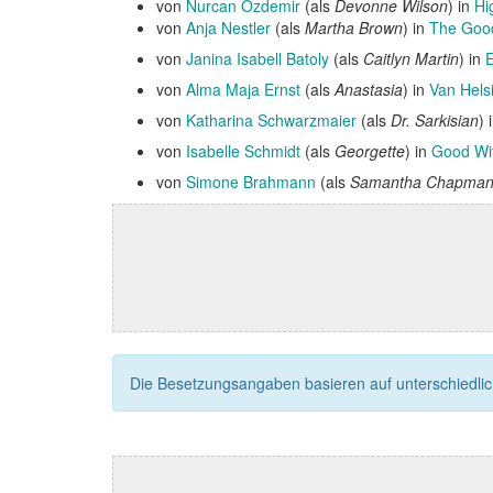
von
Nurcan Özdemir
(als
Devonne Wilson
) in
Hi
von
Anja Nestler
(als
Martha Brown
) in
The Good
von
Janina Isabell Batoly
(als
Caitlyn Martin
) in
von
Alma Maja Ernst
(als
Anastasia
) in
Van Hels
von
Katharina Schwarzmaier
(als
Dr. Sarkisian
) 
von
Isabelle Schmidt
(als
Georgette
) in
Good Wi
von
Simone Brahmann
(als
Samantha Chapma
Die Besetzungsangaben basieren auf unterschiedliche