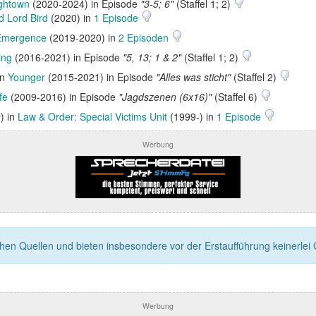
ghtown
(2020-2024) in Episode
"3-5; 6"
(Staffel 1; 2)
 Lord Bird
(2020) in
1 Episode
Emergence
(2019-2020) in
2 Episoden
ing
(2016-2021) in Episode
"5, 13; 1 & 2"
(Staffel 1; 2)
in
Younger
(2015-2021) in Episode
"Alles was sticht"
(Staffel 2)
fe
(2009-2016) in Episode
"Jagdszenen (6x16)"
(Staffel 6)
n
) in
Law & Order: Special Victims Unit
(1999-) in
1 Episode
Werbung
n Quellen und bieten insbesondere vor der Erstaufführung keinerlei Ga
Werbung