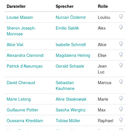
Darsteller
Sprecher
Rolle
Louise Massin
Nurcan Özdemir
Loulou
Sheron Joseph-
Emilio Sablik
Alex
Monrose
Alice Vial
Isabelle Schmidt
Alice
Alexandra Cismondi
Magdalena Helmig
Elise
Patrick d'Assumçao
Gerald Schaale
Jean
Luc
David Chenaud
Sebastian
Marcus
Kaufmane
Marie Lelong
Aline Staskowiak
Marie
Guillaume Pottier
Sascha Werginz
Max
Oussama Kheddam
Tobias Müller
Raphael