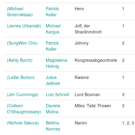
(Michael
Patrick
Hero
1
Sinterniklaas)
Keller
(James Urbaniak)
Michael
Joff, der
1
Kargus
Shaolinmönch
(SungWon Cho)
Patrick
Johnny
2
Keller
(Ashly Burch)
Magdalena
Kongressabgeordnete
2
Helmig
(LeVar Burton)
Julius
Kwame
1
Jellinek
(Jim Cummings)
Lutz Schnell
Lord Boxman
3
(Colleen
Daniela
Miles 'Tails' Prower
3
O'Shaughnessey)
Molina
(Nichole Sakura)
Bettina
Nanini
1; 2; 3
Kenney