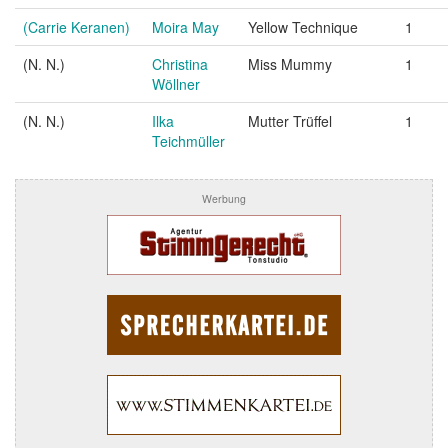
(Carrie Keranen)
Moira May
Yellow Technique
1
(N. N.)
Christina
Miss Mummy
1
Wöllner
(N. N.)
Ilka
Mutter Trüffel
1
Teichmüller
Werbung