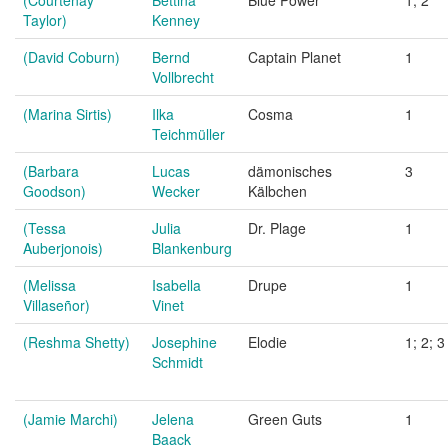
(Courtenay
Bettina
Blue Power
1; 2
Taylor)
Kenney
(David Coburn)
Bernd
Captain Planet
1
Vollbrecht
(Marina Sirtis)
Ilka
Cosma
1
Teichmüller
(Barbara
Lucas
dämonisches
3
Goodson)
Wecker
Kälbchen
(Tessa
Julia
Dr. Plage
1
Auberjonois)
Blankenburg
(Melissa
Isabella
Drupe
1
Villaseñor)
Vinet
(Reshma Shetty)
Josephine
Elodie
1; 2; 3
Schmidt
(Jamie Marchi)
Jelena
Green Guts
1
Baack