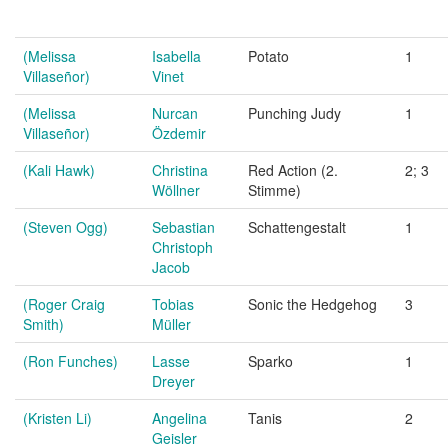
(Melissa
Isabella
Potato
1
Villaseñor)
Vinet
(Melissa
Nurcan
Punching Judy
1
Villaseñor)
Özdemir
(Kali Hawk)
Christina
Red Action (2.
2; 3
Wöllner
Stimme)
(Steven Ogg)
Sebastian
Schattengestalt
1
Christoph
Jacob
(Roger Craig
Tobias
Sonic the Hedgehog
3
Smith)
Müller
(Ron Funches)
Lasse
Sparko
1
Dreyer
(Kristen Li)
Angelina
Tanis
2
Geisler