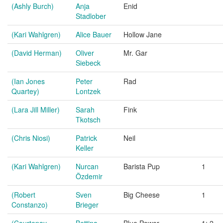
(Ashly Burch)
Anja
Enid
Stadlober
(Kari Wahlgren)
Alice Bauer
Hollow Jane
(David Herman)
Oliver
Mr. Gar
Siebeck
(Ian Jones
Peter
Rad
Quartey)
Lontzek
(Lara Jill Miller)
Sarah
Fink
Tkotsch
(Chris Niosi)
Patrick
Neil
Keller
(Kari Wahlgren)
Nurcan
Barista Pup
1
Özdemir
(Robert
Sven
Big Cheese
1
Constanzo)
Brieger