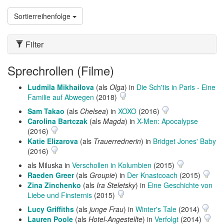
Sortierreihenfolge
Filter
Sprechrollen (Filme)
Ludmila Mikhailova
(als
Olga
) in
Die Sch'tis in Paris - Eine
Familie auf Abwegen
(2018)
Sam Takao
(als
Chelsea
) in
XOXO
(2016)
Carolina Bartczak
(als
Magda
) in
X-Men: Apocalypse
(2016)
Katie Elizarova
(als
Trauerrednerin
) in
Bridget Jones' Baby
(2016)
als Miluska in
Verschollen in Kolumbien
(2015)
Raeden Greer
(als
Groupie
) in
Der Knastcoach
(2015)
Zina Zinchenko
(als
Ira Steletsky
) in
Eine Geschichte von
Liebe und Finsternis
(2015)
Lucy Griffiths
(als
junge Frau
) in
Winter's Tale
(2014)
Lauren Poole
(als
Hotel-Angestellte
) in
Verfolgt
(2014)