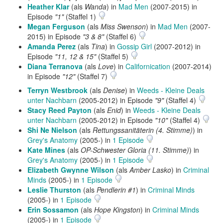
Heather Klar
(als
Wanda
) in
Mad Men
(2007-2015) in
Episode
"1"
(Staffel 1)
Megan Ferguson
(als
Miss Swenson
) in
Mad Men
(2007-
2015) in Episode
"3 & 8"
(Staffel 6)
Amanda Perez
(als
Tina
) in
Gossip Girl
(2007-2012) in
Episode
"11, 12 & 15"
(Staffel 5)
Diana Terranova
(als
Love
) in
Californication
(2007-2014)
in Episode
"12"
(Staffel 7)
Terryn Westbrook
(als
Denise
) in
Weeds - Kleine Deals
unter Nachbarn
(2005-2012) in Episode
"9"
(Staffel 4)
Stacy Reed Payton
(als
Enid
) in
Weeds - Kleine Deals
unter Nachbarn
(2005-2012) in Episode
"10"
(Staffel 4)
Shi Ne Nielson
(als
Rettungssanitäterin (4. Stimme)
) in
Grey's Anatomy
(2005-) in
1 Episode
Kate Mines
(als
OP-Schwester Gloria (11. Stimme)
) in
Grey's Anatomy
(2005-) in
1 Episode
Elizabeth Gwynne Wilson
(als
Amber Lasko
) in
Criminal
Minds
(2005-) in
1 Episode
Leslie Thurston
(als
Pendlerin #1
) in
Criminal Minds
(2005-) in
1 Episode
Erin Sossamon
(als
Hope Kingston
) in
Criminal Minds
(2005-) in
1 Episode