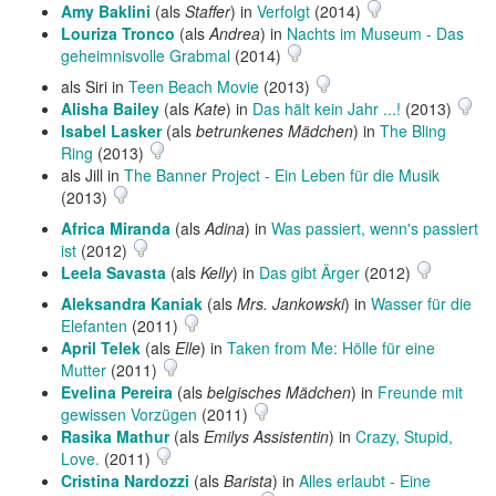
Amy Baklini
(als
Staffer
) in
Verfolgt
(2014)
Louriza Tronco
(als
Andrea
) in
Nachts im Museum - Das
geheimnisvolle Grabmal
(2014)
als Siri in
Teen Beach Movie
(2013)
Alisha Bailey
(als
Kate
) in
Das hält kein Jahr ...!
(2013)
Isabel Lasker
(als
betrunkenes Mädchen
) in
The Bling
Ring
(2013)
als Jill in
The Banner Project - Ein Leben für die Musik
(2013)
Africa Miranda
(als
Adina
) in
Was passiert, wenn's passiert
ist
(2012)
Leela Savasta
(als
Kelly
) in
Das gibt Ärger
(2012)
Aleksandra Kaniak
(als
Mrs. Jankowski
) in
Wasser für die
Elefanten
(2011)
April Telek
(als
Elle
) in
Taken from Me: Hölle für eine
Mutter
(2011)
Evelina Pereira
(als
belgisches Mädchen
) in
Freunde mit
gewissen Vorzügen
(2011)
Rasika Mathur
(als
Emilys Assistentin
) in
Crazy, Stupid,
Love.
(2011)
Cristina Nardozzi
(als
Barista
) in
Alles erlaubt - Eine