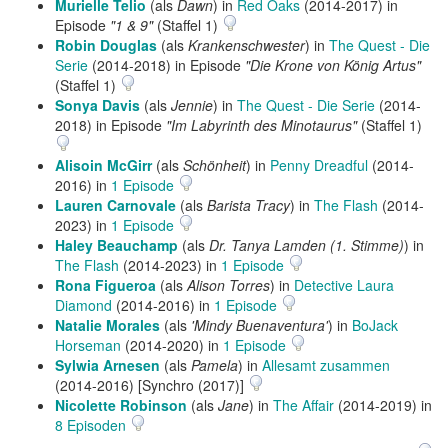
Murielle Telio
(als
Dawn
) in
Red Oaks
(2014-2017) in
Episode
"1 & 9"
(Staffel 1)
Robin Douglas
(als
Krankenschwester
) in
The Quest - Die
Serie
(2014-2018) in Episode
"Die Krone von König Artus"
(Staffel 1)
Sonya Davis
(als
Jennie
) in
The Quest - Die Serie
(2014-
2018) in Episode
"Im Labyrinth des Minotaurus"
(Staffel 1)
Alisoin McGirr
(als
Schönheit
) in
Penny Dreadful
(2014-
2016) in
1 Episode
Lauren Carnovale
(als
Barista Tracy
) in
The Flash
(2014-
2023) in
1 Episode
Haley Beauchamp
(als
Dr. Tanya Lamden (1. Stimme)
) in
The Flash
(2014-2023) in
1 Episode
Rona Figueroa
(als
Alison Torres
) in
Detective Laura
Diamond
(2014-2016) in
1 Episode
Natalie Morales
(als
'Mindy Buenaventura'
) in
BoJack
Horseman
(2014-2020) in
1 Episode
Sylwia Arnesen
(als
Pamela
) in
Allesamt zusammen
(2014-2016) [Synchro (2017)]
Nicolette Robinson
(als
Jane
) in
The Affair
(2014-2019) in
8 Episoden