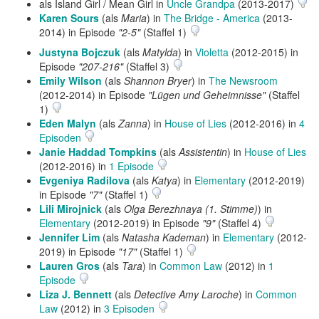
als Island Girl / Mean Girl in
Uncle Grandpa
(2013-2017)
Karen Sours
(als
Maria
) in
The Bridge - America
(2013-
2014) in Episode
"2-5"
(Staffel 1)
Justyna Bojczuk
(als
Matylda
) in
Violetta
(2012-2015) in
Episode
"207-216"
(Staffel 3)
Emily Wilson
(als
Shannon Bryer
) in
The Newsroom
(2012-2014) in Episode
"Lügen und Geheimnisse"
(Staffel
1)
Eden Malyn
(als
Zanna
) in
House of Lies
(2012-2016) in
4
Episoden
Janie Haddad Tompkins
(als
Assistentin
) in
House of Lies
(2012-2016) in
1 Episode
Evgeniya Radilova
(als
Katya
) in
Elementary
(2012-2019)
in Episode
"7"
(Staffel 1)
Lili Mirojnick
(als
Olga Berezhnaya (1. Stimme)
) in
Elementary
(2012-2019) in Episode
"9"
(Staffel 4)
Jennifer Lim
(als
Natasha Kademan
) in
Elementary
(2012-
2019) in Episode
"17"
(Staffel 1)
Lauren Gros
(als
Tara
) in
Common Law
(2012) in
1
Episode
Liza J. Bennett
(als
Detective Amy Laroche
) in
Common
Law
(2012) in
3 Episoden