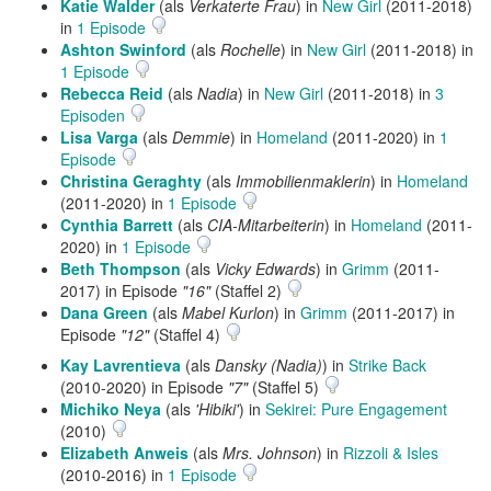
Katie Walder
(als
Verkaterte Frau
) in
New Girl
(2011-2018)
in
1 Episode
Ashton Swinford
(als
Rochelle
) in
New Girl
(2011-2018) in
1 Episode
Rebecca Reid
(als
Nadia
) in
New Girl
(2011-2018) in
3
Episoden
Lisa Varga
(als
Demmie
) in
Homeland
(2011-2020) in
1
Episode
Christina Geraghty
(als
Immobilienmaklerin
) in
Homeland
(2011-2020) in
1 Episode
Cynthia Barrett
(als
CIA-Mitarbeiterin
) in
Homeland
(2011-
2020) in
1 Episode
Beth Thompson
(als
Vicky Edwards
) in
Grimm
(2011-
2017) in Episode
"16"
(Staffel 2)
Dana Green
(als
Mabel Kurlon
) in
Grimm
(2011-2017) in
Episode
"12"
(Staffel 4)
Kay Lavrentieva
(als
Dansky (Nadia)
) in
Strike Back
(2010-2020) in Episode
"7"
(Staffel 5)
Michiko Neya
(als
'Hibiki'
) in
Sekirei: Pure Engagement
(2010)
Elizabeth Anweis
(als
Mrs. Johnson
) in
Rizzoli & Isles
(2010-2016) in
1 Episode