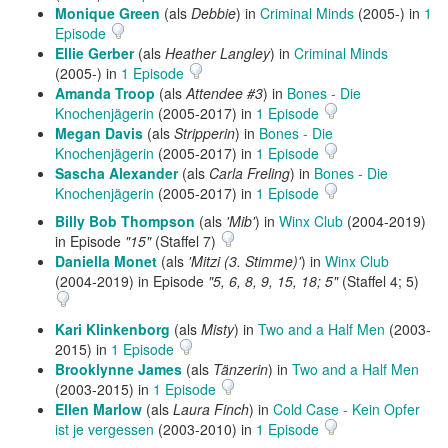
Monique Green
(als
Debbie
) in
Criminal Minds
(2005-) in
1
Episode
Ellie Gerber
(als
Heather Langley
) in
Criminal Minds
(2005-) in
1 Episode
Amanda Troop
(als
Attendee #3
) in
Bones - Die
Knochenjägerin
(2005-2017) in
1 Episode
Megan Davis
(als
Stripperin
) in
Bones - Die
Knochenjägerin
(2005-2017) in
1 Episode
Sascha Alexander
(als
Carla Freling
) in
Bones - Die
Knochenjägerin
(2005-2017) in
1 Episode
Billy Bob Thompson
(als
'Mib'
) in
Winx Club
(2004-2019)
in Episode
"15"
(Staffel 7)
Daniella Monet
(als
'Mitzi (3. Stimme)'
) in
Winx Club
(2004-2019) in Episode
"5, 6, 8, 9, 15, 18; 5"
(Staffel 4; 5)
Kari Klinkenborg
(als
Misty
) in
Two and a Half Men
(2003-
2015) in
1 Episode
Brooklynne James
(als
Tänzerin
) in
Two and a Half Men
(2003-2015) in
1 Episode
Ellen Marlow
(als
Laura Finch
) in
Cold Case - Kein Opfer
ist je vergessen
(2003-2010) in
1 Episode