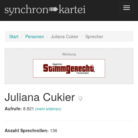
Navig
umsch
Start
Personen
Juliana Cukier
Sprecher
Werbung
Juliana Cukier
Aufrufe:
8.821
(mehr erfahren)
Anzahl Sprechrollen:
136