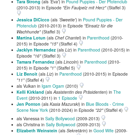
Tara Strong
(als
'Eva'
) in
Pound Puppies - Der Pfotenclub
(2010-2013) in Episode
"Ein Faulpelz mit Herz"
(Staffel 3)
Jessica DiCicco
(als
'Sweetie'
) in
Pound Puppies - Der
Pfotenclub
(2010-2013) in Episode
"Einsatz für die
Wachhunde"
(Staffel 3)
Martina Lotun
(als
Chef Chantel
) in
Parenthood
(2010-
2015) in Episode
"15"
(Staffel 4)
Jacklyn Hernandez
(als
Liz
) in
Parenthood
(2010-2015) in
Episode
"16"
(Staffel 3)
Tamara Fernandez
(als
Lincoln
) in
Parenthood
(2010-
2015) in Episode
"1"
(Staffel 5)
Liz Benoit
(als
Liz
) in
Parenthood
(2010-2015) in Episode
"11"
(Staffel 4)
als Vulkan in
Igam Ogam
(2010)
Kelli Kirkland
(als
Assistentin des Präsidenten
) in
The
Event
(2010-2011) in
1 Episode
Jen Ponton
(als
Kasia Mazurski
) in
Blue Bloods - Crime
Scene New York
(2010-2024) in Episode
"22"
(Staffel 4)
als Vanessa in
Sally Bollywood
(2009-2013)
als Christina in
Sally Bollywood
(2009-2013)
Elizabeth Weinstein
(als
Sekretärin
) in
Good Wife
(2009-