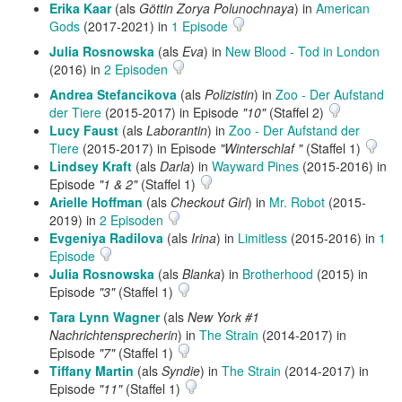
Erika Kaar
(als
Göttin Zorya Polunochnaya
) in
American
Gods
(2017-2021) in
1 Episode
Julia Rosnowska
(als
Eva
) in
New Blood - Tod in London
(2016) in
2 Episoden
Andrea Stefancikova
(als
Polizistin
) in
Zoo - Der Aufstand
der Tiere
(2015-2017) in Episode
"10"
(Staffel 2)
Lucy Faust
(als
Laborantin
) in
Zoo - Der Aufstand der
Tiere
(2015-2017) in Episode
"Winterschlaf "
(Staffel 1)
Lindsey Kraft
(als
Darla
) in
Wayward Pines
(2015-2016) in
Episode
"1 & 2"
(Staffel 1)
Arielle Hoffman
(als
Checkout Girl
) in
Mr. Robot
(2015-
2019) in
2 Episoden
Evgeniya Radilova
(als
Irina
) in
Limitless
(2015-2016) in
1
Episode
Julia Rosnowska
(als
Blanka
) in
Brotherhood
(2015) in
Episode
"3"
(Staffel 1)
Tara Lynn Wagner
(als
New York #1
Nachrichtensprecherin
) in
The Strain
(2014-2017) in
Episode
"7"
(Staffel 1)
Tiffany Martin
(als
Syndie
) in
The Strain
(2014-2017) in
Episode
"11"
(Staffel 1)