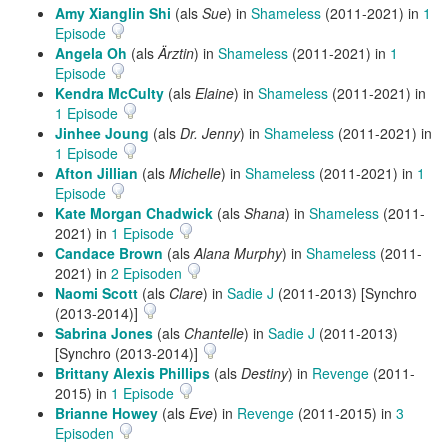
Amy Xianglin Shi
(als
Sue
) in
Shameless
(2011-2021) in
1
Episode
Angela Oh
(als
Ärztin
) in
Shameless
(2011-2021) in
1
Episode
Kendra McCulty
(als
Elaine
) in
Shameless
(2011-2021) in
1 Episode
Jinhee Joung
(als
Dr. Jenny
) in
Shameless
(2011-2021) in
1 Episode
Afton Jillian
(als
Michelle
) in
Shameless
(2011-2021) in
1
Episode
Kate Morgan Chadwick
(als
Shana
) in
Shameless
(2011-
2021) in
1 Episode
Candace Brown
(als
Alana Murphy
) in
Shameless
(2011-
2021) in
2 Episoden
Naomi Scott
(als
Clare
) in
Sadie J
(2011-2013) [Synchro
(2013-2014)]
Sabrina Jones
(als
Chantelle
) in
Sadie J
(2011-2013)
[Synchro (2013-2014)]
Brittany Alexis Phillips
(als
Destiny
) in
Revenge
(2011-
2015) in
1 Episode
Brianne Howey
(als
Eve
) in
Revenge
(2011-2015) in
3
Episoden