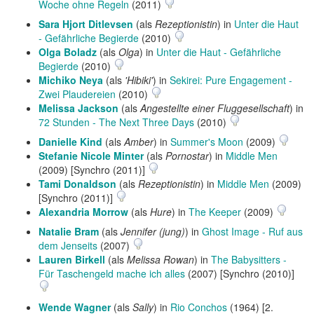
Woche ohne Regeln
(2011)
Sara Hjort Ditlevsen
(als
Rezeptionistin
) in
Unter die Haut
- Gefährliche Begierde
(2010)
Olga Boladz
(als
Olga
) in
Unter die Haut - Gefährliche
Begierde
(2010)
Michiko Neya
(als
'Hibiki'
) in
Sekirei: Pure Engagement -
Zwei Plaudereien
(2010)
Melissa Jackson
(als
Angestellte einer Fluggesellschaft
) in
72 Stunden - The Next Three Days
(2010)
Danielle Kind
(als
Amber
) in
Summer's Moon
(2009)
Stefanie Nicole Minter
(als
Pornostar
) in
Middle Men
(2009) [Synchro (2011)]
Tami Donaldson
(als
Rezeptionistin
) in
Middle Men
(2009)
[Synchro (2011)]
Alexandria Morrow
(als
Hure
) in
The Keeper
(2009)
Natalie Bram
(als
Jennifer (jung)
) in
Ghost Image - Ruf aus
dem Jenseits
(2007)
Lauren Birkell
(als
Melissa Rowan
) in
The Babysitters -
Für Taschengeld mache ich alles
(2007) [Synchro (2010)]
Wende Wagner
(als
Sally
) in
Rio Conchos
(1964) [2.