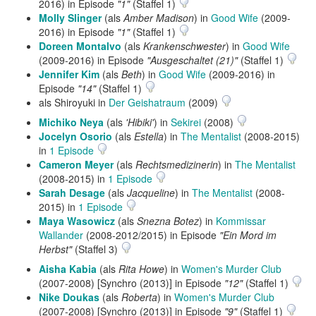
2016) in Episode
"1"
(Staffel 1)
Molly Slinger
(als
Amber Madison
) in
Good Wife
(2009-
2016) in Episode
"1"
(Staffel 1)
Doreen Montalvo
(als
Krankenschwester
) in
Good Wife
(2009-2016) in Episode
"Ausgeschaltet (21)"
(Staffel 1)
Jennifer Kim
(als
Beth
) in
Good Wife
(2009-2016) in
Episode
"14"
(Staffel 1)
als Shiroyuki in
Der Geishatraum
(2009)
Michiko Neya
(als
'Hibiki'
) in
Sekirei
(2008)
Jocelyn Osorio
(als
Estella
) in
The Mentalist
(2008-2015)
in
1 Episode
Cameron Meyer
(als
Rechtsmedizinerin
) in
The Mentalist
(2008-2015) in
1 Episode
Sarah Desage
(als
Jacqueline
) in
The Mentalist
(2008-
2015) in
1 Episode
Maya Wasowicz
(als
Snezna Botez
) in
Kommissar
Wallander
(2008-2012/2015) in Episode
"Ein Mord im
Herbst"
(Staffel 3)
Aisha Kabia
(als
Rita Howe
) in
Women's Murder Club
(2007-2008) [Synchro (2013)] in Episode
"12"
(Staffel 1)
Nike Doukas
(als
Roberta
) in
Women's Murder Club
(2007-2008) [Synchro (2013)] in Episode
"9"
(Staffel 1)