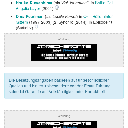
Houko Kuwashima
(als
'Sai Jounouchi'
) in
Battle Doll:
Angelic Layer
(2001)
Dina Pearlman
(als
Lucille Kempf
) in
Oz - Hölle hinter
Gittern
(1997-2003) [2. Synchro (2014)] in Episode
"1"
(Staffel 2)
Werbung
Die Besetzungsangaben basieren auf unterschiedlichen
Quellen und bieten insbesondere vor der Erstaufführung
keinerlei Garantie auf Vollständigkeit oder Korrektheit.
Werbung