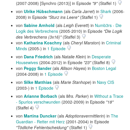
(2007-2008) [Synchro (2013)] in Episode
"9"
(Staffel 1)
von
Ulrike Hübschmann
(als
Carla Jarret
) in
Shark
(2006-
2008) in Episode
"Sturz ins Leere"
(Staffel 1)
von
Sabine Arnhold
(als
Leigh Everett
) in
Numb3rs - Die
Logik des Verbrechens
(2005-2010) in Episode
"Die Logik
des Verbrechens (3x16)"
(Staffel 3)
von
Katharina Koschny
(als
Cheryl Marston
) in
Criminal
Minds
(2005-) in
1 Episode
von
Dana Friedrich
(als
Natalie Klein
) in
Desperate
Housewives
(2004-2012) in Episode
"23"
(Staffel 8)
von
Peggy Sander
(als
Allison Hayes
) in
Boston Legal
(2004-2008) in
1 Episode
von
Silke Matthias
(als
Marie Stanhope
) in
Navy CIS
(2003-) in
1 Episode
von
Arianne Borbach
(als
Mrs. Parker
) in
Without a Trace
- Spurlos verschwunden
(2002-2009) in Episode
"18"
(Staffel 4)
von
Martina Duncker
(als
Adoptionsvermittlerin
) in
The
Guardian - Retter mit Herz
(2001-2004) in Episode
"Tödliche Fehlentscheidung"
(Staffel 1)