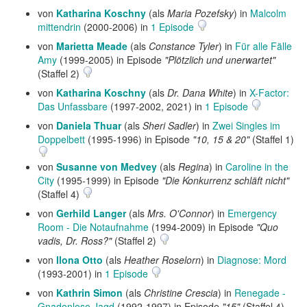
von
Katharina Koschny
(als
Maria Pozefsky
) in
Malcolm
mittendrin
(2000-2006) in
1 Episode
von
Marietta Meade
(als
Constance Tyler
) in
Für alle Fälle
Amy
(1999-2005) in Episode
"Plötzlich und unerwartet"
(Staffel 2)
von
Katharina Koschny
(als
Dr. Dana White
) in
X-Factor:
Das Unfassbare
(1997-2002, 2021) in
1 Episode
von
Daniela Thuar
(als
Sheri Sadler
) in
Zwei Singles im
Doppelbett
(1995-1996) in Episode
"10, 15 & 20"
(Staffel 1)
von
Susanne von Medvey
(als
Regina
) in
Caroline in the
City
(1995-1999) in Episode
"Die Konkurrenz schläft nicht"
(Staffel 4)
von
Gerhild Langer
(als
Mrs. O'Connor
) in
Emergency
Room - Die Notaufnahme
(1994-2009) in Episode
"Quo
vadis, Dr. Ross?"
(Staffel 2)
von
Ilona Otto
(als
Heather Roselorn
) in
Diagnose: Mord
(1993-2001) in
1 Episode
von
Kathrin Simon
(als
Christine Crescia
) in
Renegade -
Gnadenlose Jagd
(1992-1997) in Episode
"15"
(Staffel 4)