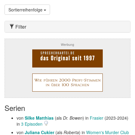
Sortierreihenfolge
Filter
Werbung
Serien
von
Silke Matthias
(als
Dr. Bowen
) in
Frasier
(2023-2024)
in
3 Episoden
von
Juliana Cukier
(als
Roberta
) in
Women's Murder Club