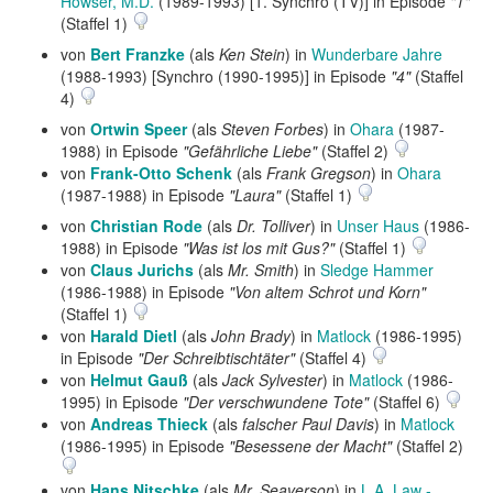
Howser, M.D.
(1989-1993) [1. Synchro (TV)] in Episode
"1"
(Staffel 1)
von
Bert Franzke
(als
Ken Stein
) in
Wunderbare Jahre
(1988-1993) [Synchro (1990-1995)] in Episode
"4"
(Staffel
4)
von
Ortwin Speer
(als
Steven Forbes
) in
Ohara
(1987-
1988) in Episode
"Gefährliche Liebe"
(Staffel 2)
von
Frank-Otto Schenk
(als
Frank Gregson
) in
Ohara
(1987-1988) in Episode
"Laura"
(Staffel 1)
von
Christian Rode
(als
Dr. Tolliver
) in
Unser Haus
(1986-
1988) in Episode
"Was ist los mit Gus?"
(Staffel 1)
von
Claus Jurichs
(als
Mr. Smith
) in
Sledge Hammer
(1986-1988) in Episode
"Von altem Schrot und Korn"
(Staffel 1)
von
Harald Dietl
(als
John Brady
) in
Matlock
(1986-1995)
in Episode
"Der Schreibtischtäter"
(Staffel 4)
von
Helmut Gauß
(als
Jack Sylvester
) in
Matlock
(1986-
1995) in Episode
"Der verschwundene Tote"
(Staffel 6)
von
Andreas Thieck
(als
falscher Paul Davis
) in
Matlock
(1986-1995) in Episode
"Besessene der Macht"
(Staffel 2)
von
Hans Nitschke
(als
Mr. Seaverson
) in
L.A. Law -