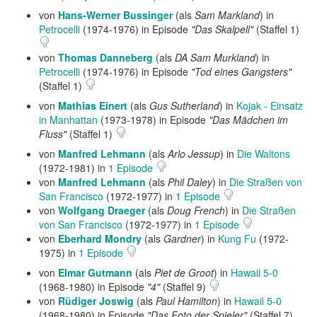
von
Hans-Werner Bussinger
(als
Sam Markland
) in
Petrocelli
(1974-1976) in Episode
"Das Skalpell"
(Staffel 1)
von
Thomas Danneberg
(als
DA Sam Murkland
) in
Petrocelli
(1974-1976) in Episode
"Tod eines Gangsters"
(Staffel 1)
von
Mathias Einert
(als
Gus Sutherland
) in
Kojak - Einsatz
in Manhattan
(1973-1978) in Episode
"Das Mädchen im
Fluss"
(Staffel 1)
von
Manfred Lehmann
(als
Arlo Jessup
) in
Die Waltons
(1972-1981) in
1 Episode
von
Manfred Lehmann
(als
Phil Daley
) in
Die Straßen von
San Francisco
(1972-1977) in
1 Episode
von
Wolfgang Draeger
(als
Doug French
) in
Die Straßen
von San Francisco
(1972-1977) in
1 Episode
von
Eberhard Mondry
(als
Gardner
) in
Kung Fu
(1972-
1975) in
1 Episode
von
Elmar Gutmann
(als
Piet de Groot
) in
Hawaii 5-0
(1968-1980) in Episode
"4"
(Staffel 9)
von
Rüdiger Joswig
(als
Paul Hamilton
) in
Hawaii 5-0
(1968-1980) in Episode
"Das Foto der Spieler"
(Staffel 7)