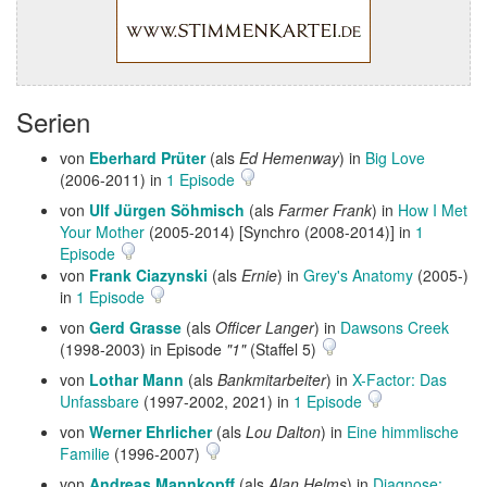
Serien
von
Eberhard Prüter
(als
Ed Hemenway
) in
Big Love
(2006-2011) in
1 Episode
von
Ulf Jürgen Söhmisch
(als
Farmer Frank
) in
How I Met
Your Mother
(2005-2014) [Synchro (2008-2014)] in
1
Episode
von
Frank Ciazynski
(als
Ernie
) in
Grey's Anatomy
(2005-)
in
1 Episode
von
Gerd Grasse
(als
Officer Langer
) in
Dawsons Creek
(1998-2003) in Episode
"1"
(Staffel 5)
von
Lothar Mann
(als
Bankmitarbeiter
) in
X-Factor: Das
Unfassbare
(1997-2002, 2021) in
1 Episode
von
Werner Ehrlicher
(als
Lou Dalton
) in
Eine himmlische
Familie
(1996-2007)
von
Andreas Mannkopff
(als
Alan Helms
) in
Diagnose: