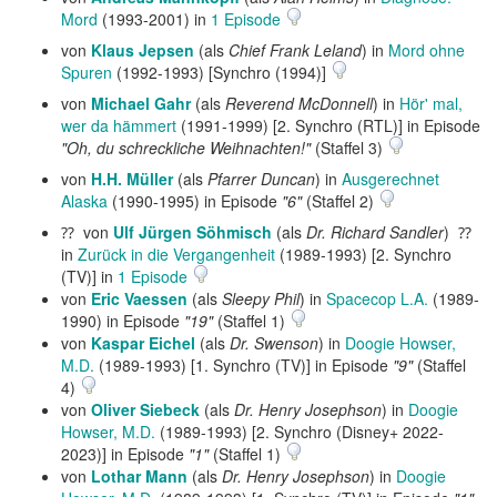
Mord
(1993-2001) in
1 Episode
von
Klaus Jepsen
(als
Chief Frank Leland
) in
Mord ohne
Spuren
(1992-1993) [Synchro (1994)]
von
Michael Gahr
(als
Reverend McDonnell
) in
Hör' mal,
wer da hämmert
(1991-1999) [2. Synchro (RTL)] in Episode
"Oh, du schreckliche Weihnachten!"
(Staffel 3)
von
H.H. Müller
(als
Pfarrer Duncan
) in
Ausgerechnet
Alaska
(1990-1995) in Episode
"6"
(Staffel 2)
⁇ von
Ulf Jürgen Söhmisch
(als
Dr. Richard Sandler
) ⁇
in
Zurück in die Vergangenheit
(1989-1993) [2. Synchro
(TV)] in
1 Episode
von
Eric Vaessen
(als
Sleepy Phil
) in
Spacecop L.A.
(1989-
1990) in Episode
"19"
(Staffel 1)
von
Kaspar Eichel
(als
Dr. Swenson
) in
Doogie Howser,
M.D.
(1989-1993) [1. Synchro (TV)] in Episode
"9"
(Staffel
4)
von
Oliver Siebeck
(als
Dr. Henry Josephson
) in
Doogie
Howser, M.D.
(1989-1993) [2. Synchro (Disney+ 2022-
2023)] in Episode
"1"
(Staffel 1)
von
Lothar Mann
(als
Dr. Henry Josephson
) in
Doogie