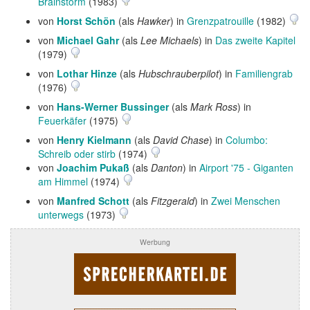
Brainstorm
(1983)
von
Horst Schön
(als
Hawker
) in
Grenzpatrouille
(1982)
von
Michael Gahr
(als
Lee Michaels
) in
Das zweite Kapitel
(1979)
von
Lothar Hinze
(als
Hubschrauberpilot
) in
Familiengrab
(1976)
von
Hans-Werner Bussinger
(als
Mark Ross
) in
Feuerkäfer
(1975)
von
Henry Kielmann
(als
David Chase
) in
Columbo:
Schreib oder stirb
(1974)
von
Joachim Pukaß
(als
Danton
) in
Airport '75 - Giganten
am Himmel
(1974)
von
Manfred Schott
(als
Fitzgerald
) in
Zwei Menschen
unterwegs
(1973)
Werbung