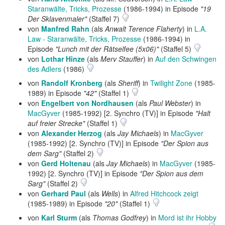
Staranwälte, Tricks, Prozesse
(1986-1994) in Episode
"19
Der Sklavenmaler"
(Staffel 7)
von
Manfred Rahn
(als
Anwalt Terence Flaherty
) in
L.A.
Law - Staranwälte, Tricks, Prozesse
(1986-1994) in
Episode
"Lunch mit der Rätselfee (5x06)"
(Staffel 5)
von
Lothar Hinze
(als
Merv Stauffer
) in
Auf den Schwingen
des Adlers
(1986)
von
Randolf Kronberg
(als
Sheriff
) in
Twilight Zone
(1985-
1989) in Episode
"42"
(Staffel 1)
von
Engelbert von Nordhausen
(als
Paul Webster
) in
MacGyver
(1985-1992) [2. Synchro (TV)] in Episode
"Halt
auf freier Strecke"
(Staffel 1)
von
Alexander Herzog
(als
Jay Michaels
) in
MacGyver
(1985-1992) [2. Synchro (TV)] in Episode
"Der Spion aus
dem Sarg"
(Staffel 2)
von
Gerd Holtenau
(als
Jay Michaels
) in
MacGyver
(1985-
1992) [2. Synchro (TV)] in Episode
"Der Spion aus dem
Sarg"
(Staffel 2)
von
Gerhard Paul
(als
Wells
) in
Alfred Hitchcock zeigt
(1985-1989) in Episode
"20"
(Staffel 1)
von
Karl Sturm
(als
Thomas Godfrey
) in
Mord ist ihr Hobby