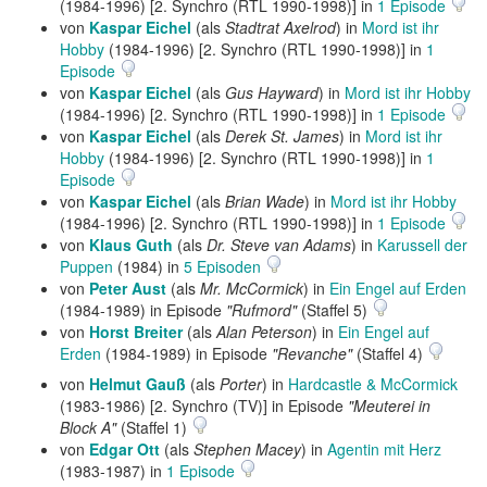
(1984-1996) [2. Synchro (RTL 1990-1998)] in
1 Episode
von
Kaspar Eichel
(als
Stadtrat Axelrod
) in
Mord ist ihr
Hobby
(1984-1996) [2. Synchro (RTL 1990-1998)] in
1
Episode
von
Kaspar Eichel
(als
Gus Hayward
) in
Mord ist ihr Hobby
(1984-1996) [2. Synchro (RTL 1990-1998)] in
1 Episode
von
Kaspar Eichel
(als
Derek St. James
) in
Mord ist ihr
Hobby
(1984-1996) [2. Synchro (RTL 1990-1998)] in
1
Episode
von
Kaspar Eichel
(als
Brian Wade
) in
Mord ist ihr Hobby
(1984-1996) [2. Synchro (RTL 1990-1998)] in
1 Episode
von
Klaus Guth
(als
Dr. Steve van Adams
) in
Karussell der
Puppen
(1984) in
5 Episoden
von
Peter Aust
(als
Mr. McCormick
) in
Ein Engel auf Erden
(1984-1989) in Episode
"Rufmord"
(Staffel 5)
von
Horst Breiter
(als
Alan Peterson
) in
Ein Engel auf
Erden
(1984-1989) in Episode
"Revanche"
(Staffel 4)
von
Helmut Gauß
(als
Porter
) in
Hardcastle & McCormick
(1983-1986) [2. Synchro (TV)] in Episode
"Meuterei in
Block A"
(Staffel 1)
von
Edgar Ott
(als
Stephen Macey
) in
Agentin mit Herz
(1983-1987) in
1 Episode