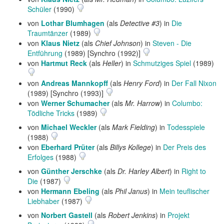
Schüler
(1990)
von
Lothar Blumhagen
(als
Detective #3
) in
Die
Traumtänzer
(1989)
von
Klaus Nietz
(als
Chief Johnson
) in
Steven - Die
Entführung
(1989) [Synchro (1992)]
von
Hartmut Reck
(als
Heller
) in
Schmutziges Spiel
(1989)
von
Andreas Mannkopff
(als
Henry Ford
) in
Der Fall Nixon
(1989) [Synchro (1993)]
von
Werner Schumacher
(als
Mr. Harrow
) in
Columbo:
Tödliche Tricks
(1989)
von
Michael Weckler
(als
Mark Fielding
) in
Todesspiele
(1988)
von
Eberhard Prüter
(als
Billys Kollege
) in
Der Preis des
Erfolges
(1988)
von
Günther Jerschke
(als
Dr. Harley Albert
) in
Right to
Die
(1987)
von
Hermann Ebeling
(als
Phil Janus
) in
Mein teuflischer
Liebhaber
(1987)
von
Norbert Gastell
(als
Robert Jenkins
) in
Projekt