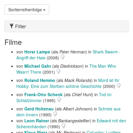
Sortierreihenfolge
Filter
Filme
von
Horst Lampe
(als
Pater Herman
) in
Shark Swarm -
Angriff der Haie
(2008)
von
Michael Gahr
(als
Diedrickson
) in
The Man Who
Wasn't There
(2001)
von
Roland Hemmo
(als
Mack Rolands
) in
Mord ist ihr
Hobby: Eine zum Sterben schöne Geschichte
(2000)
von
Frank-Otto Schenk
(als
Chief Hunt
) in
Tod im
Schlafzimmer
(1995)
von
Gerd Holtenau
(als
Albert Johnson
) in
Schreie aus
dem Innern
(1990)
von
Leon Rainer
(als
Bankangestellter
) in
Edward mit den
Scherenhänden
(1990)
von
Klaus Nietz
(als
Mr. Redman
) in
Columbo: Luzifers