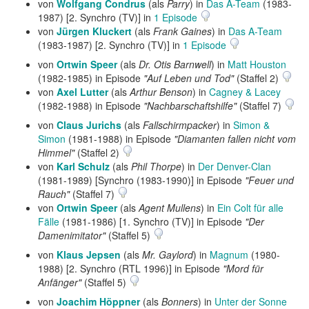
von
Wolfgang Condrus
(als
Parry
) in
Das A-Team
(1983-
1987) [2. Synchro (TV)] in
1 Episode
von
Jürgen Kluckert
(als
Frank Gaines
) in
Das A-Team
(1983-1987) [2. Synchro (TV)] in
1 Episode
von
Ortwin Speer
(als
Dr. Otis Barnwell
) in
Matt Houston
(1982-1985) in Episode
"Auf Leben und Tod"
(Staffel 2)
von
Axel Lutter
(als
Arthur Benson
) in
Cagney & Lacey
(1982-1988) in Episode
"Nachbarschaftshilfe"
(Staffel 7)
von
Claus Jurichs
(als
Fallschirmpacker
) in
Simon &
Simon
(1981-1988) in Episode
"Diamanten fallen nicht vom
Himmel"
(Staffel 2)
von
Karl Schulz
(als
Phil Thorpe
) in
Der Denver-Clan
(1981-1989) [Synchro (1983-1990)] in Episode
"Feuer und
Rauch"
(Staffel 7)
von
Ortwin Speer
(als
Agent Mullens
) in
Ein Colt für alle
Fälle
(1981-1986) [1. Synchro (TV)] in Episode
"Der
Damenimitator"
(Staffel 5)
von
Klaus Jepsen
(als
Mr. Gaylord
) in
Magnum
(1980-
1988) [2. Synchro (RTL 1996)] in Episode
"Mord für
Anfänger"
(Staffel 5)
von
Joachim Höppner
(als
Bonners
) in
Unter der Sonne