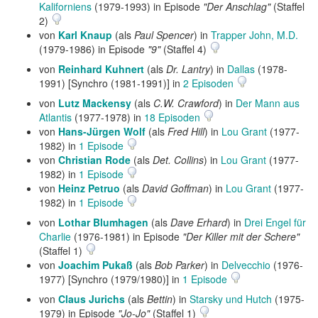
Kaliforniens
(1979-1993) in Episode
"Der Anschlag"
(Staffel
2)
von
Karl Knaup
(als
Paul Spencer
) in
Trapper John, M.D.
(1979-1986) in Episode
"9"
(Staffel 4)
von
Reinhard Kuhnert
(als
Dr. Lantry
) in
Dallas
(1978-
1991) [Synchro (1981-1991)] in
2 Episoden
von
Lutz Mackensy
(als
C.W. Crawford
) in
Der Mann aus
Atlantis
(1977-1978) in
18 Episoden
von
Hans-Jürgen Wolf
(als
Fred Hill
) in
Lou Grant
(1977-
1982) in
1 Episode
von
Christian Rode
(als
Det. Collins
) in
Lou Grant
(1977-
1982) in
1 Episode
von
Heinz Petruo
(als
David Goffman
) in
Lou Grant
(1977-
1982) in
1 Episode
von
Lothar Blumhagen
(als
Dave Erhard
) in
Drei Engel für
Charlie
(1976-1981) in Episode
"Der Killer mit der Schere"
(Staffel 1)
von
Joachim Pukaß
(als
Bob Parker
) in
Delvecchio
(1976-
1977) [Synchro (1979/1980)] in
1 Episode
von
Claus Jurichs
(als
Bettin
) in
Starsky und Hutch
(1975-
1979) in Episode
"Jo-Jo"
(Staffel 1)