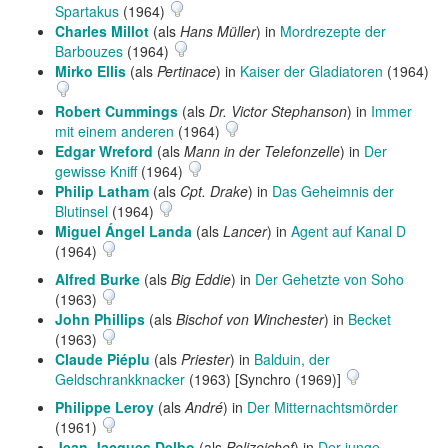
Spartakus
(1964)
Charles Millot
(als
Hans Müller
) in
Mordrezepte der
Barbouzes
(1964)
Mirko Ellis
(als
Pertinace
) in
Kaiser der Gladiatoren
(1964)
Robert Cummings
(als
Dr. Victor Stephanson
) in
Immer
mit einem anderen
(1964)
Edgar Wreford
(als
Mann in der Telefonzelle
) in
Der
gewisse Kniff
(1964)
Philip Latham
(als
Cpt. Drake
) in
Das Geheimnis der
Blutinsel
(1964)
Miguel Ángel Landa
(als
Lancer
) in
Agent auf Kanal D
(1964)
Alfred Burke
(als
Big Eddie
) in
Der Gehetzte von Soho
(1963)
John Phillips
(als
Bischof von Winchester
) in
Becket
(1963)
Claude Piéplu
(als
Priester
) in
Balduin, der
Geldschrankknacker
(1963) [Synchro (1969)]
Philippe Leroy
(als
André
) in
Der Mitternachtsmörder
(1961)
Jean-Jacques Delbo
(als
Polizeichef
) in
Der junge