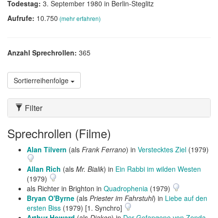
Todestag:
3. September 1980 in Berlin-Steglitz
Aufrufe:
10.750
(mehr erfahren)
Anzahl Sprechrollen:
365
Sortierreihenfolge
Filter
Sprechrollen (Filme)
Alan Tilvern
(als
Frank Ferrano
) in
Verstecktes Ziel
(1979)
Allan Rich
(als
Mr. Bialik
) in
Ein Rabbi im wilden Westen
(1979)
als Richter in Brighton in
Quadrophenia
(1979)
Bryan O'Byrne
(als
Priester im Fahrstuhl
) in
Liebe auf den
ersten Biss
(1979) [1. Synchro]
Arthur Howard
(als
Diakon
) in
Der Gefangene von Zenda