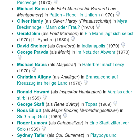
Pechvögel
(1970)
Michael Bates
(als
Field Marshal Sir Bernard Law
Montgomery
) in
Patton - Rebell in Uniform
(1970)
Oliver Hardy
(als
Oliver Hardy (Filmausschnitt)
) in
Myra
Breckinridge - Mann oder Frau?
(1970)
Gerald Sim
(als
Fred Morrison
) in
Ein Mann jagt sich selbst
(1970) [1. Synchro (1980)]
David Sheiner
(als
Crawford
) in
Indianapolis
(1970)
George Pravda
(als
Menk
) in
Im Netz der Abwehr
(1970)
Michael Bates
(als
Magistrat
) in
Haferbrei macht sexy
(1970)
Christian Aligny
(als
Ankläger
) in
Brancaleone auf
Kreuzzug ins heilige Land
(1970)
Ronald Howard
(als
Inspektor Huntington
) in
Vergiss oder
stirb!
(1969)
George Skaff
(als
Rene d'Arcy
) in
Topas
(1969)
Ross Elliott
(als
Major Booker, Verbindungsoffizier
) in
Stoßtrupp Gold
(1969)
Roger Lumont
(als
Cafebesitzer
) in
Eine Stadt zittert vor
Solo
(1969)
Sydney Tafler
(als
Col. Gutierrez
) in
Playboys und