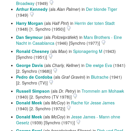
Broadway
(1949)
Arthur Kennedy
(als
Alan Palmer
) in
Der blonde Tiger
(1949)
Harry Morgan
(als
Half Pint
) in
Herrin der toten Stadt
(1948) [1. Synchro (1950)]
Dan Seymour
(als
Polizeipräfekt
) in
Marx Brothers - Eine
Nacht in Casablanca
(1946) [Synchro (1977)]
Ronald Chesney
(als
Max
) in
Spionagering M
(1943)
[Synchro (1951)]
George Davis
(als
Charly, Kellner
) in
Die ewige Eva
(1941)
[2. Synchro (1968)]
Pedro de Cordoba
(als
Graf Gravini
) in
Blutrache
(1941)
[2. Synchro (TV)]
Russell Simpson
(als
Dr. Petry
) in
Trommeln am Mohawk
(1940) [2. Synchro (TV 1978)]
Donald Meek
(als
McCoy
) in
Rache für Jesse James
(1940) [2. Synchro (1972)]
Donald Meek
(als
McCoy
) in
Jesse James - Mann ohne
Gesetz
(1939) [Synchro (1971)]
George Sorel
(als
französischer Flieger
) in
Dick und Doof -