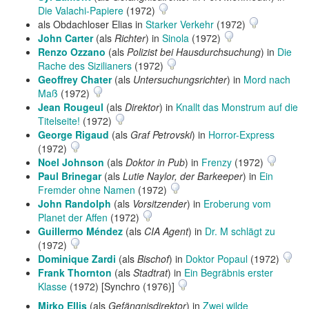
Die Valachi-Papiere
(1972)
als Obdachloser Elias in
Starker Verkehr
(1972)
John Carter
(als
Richter
) in
Sinola
(1972)
Renzo Ozzano
(als
Polizist bei Hausdurchsuchung
) in
Die
Rache des Sizilianers
(1972)
Geoffrey Chater
(als
Untersuchungsrichter
) in
Mord nach
Maß
(1972)
Jean Rougeul
(als
Direktor
) in
Knallt das Monstrum auf die
Titelseite!
(1972)
George Rigaud
(als
Graf Petrovski
) in
Horror-Express
(1972)
Noel Johnson
(als
Doktor in Pub
) in
Frenzy
(1972)
Paul Brinegar
(als
Lutie Naylor, der Barkeeper
) in
Ein
Fremder ohne Namen
(1972)
John Randolph
(als
Vorsitzender
) in
Eroberung vom
Planet der Affen
(1972)
Guillermo Méndez
(als
CIA Agent
) in
Dr. M schlägt zu
(1972)
Dominique Zardi
(als
Bischof
) in
Doktor Popaul
(1972)
Frank Thornton
(als
Stadtrat
) in
Ein Begräbnis erster
Klasse
(1972) [Synchro (1976)]
Mirko Ellis
(als
Gefängnisdirektor
) in
Zwei wilde