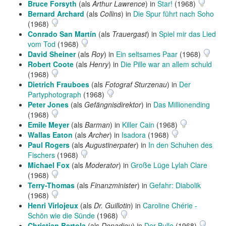
Bruce Forsyth
(als
Arthur Lawrence
) in
Star!
(1968)
Bernard Archard
(als
Collins
) in
Die Spur führt nach Soho
(1968)
Conrado San Martín
(als
Trauergast
) in
Spiel mir das Lied
vom Tod
(1968)
David Sheiner
(als
Roy
) in
Ein seltsames Paar
(1968)
Robert Coote
(als
Henry
) in
Die Pille war an allem schuld
(1968)
Dietrich Frauboes
(als
Fotograf Sturzenau
) in
Der
Partyphotograph
(1968)
Peter Jones
(als
Gefängnisdirektor
) in
Das Millionending
(1968)
Emile Meyer
(als
Barman
) in
Killer Cain
(1968)
Wallas Eaton
(als
Archer
) in
Isadora
(1968)
Paul Rogers
(als
Augustinerpater
) in
In den Schuhen des
Fischers
(1968)
Michael Fox
(als
Moderator
) in
Große Lüge Lylah Clare
(1968)
Terry-Thomas
(als
Finanzminister
) in
Gefahr: Diabolik
(1968)
Henri Virlojeux
(als
Dr. Guillotin
) in
Caroline Chérie -
Schön wie die Sünde
(1968)
Christian Bertola
(als
Donadieu
) in
Der Bulle
(1968)