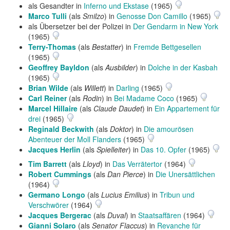
als Gesandter in
Inferno und Ekstase
(1965)
Marco Tulli
(als
Smilzo
) in
Genosse Don Camillo
(1965)
als Übersetzer bei der Polizei in
Der Gendarm in New York
(1965)
Terry-Thomas
(als
Bestatter
) in
Fremde Bettgesellen
(1965)
Geoffrey Bayldon
(als
Ausbilder
) in
Dolche in der Kasbah
(1965)
Brian Wilde
(als
Willett
) in
Darling
(1965)
Carl Reiner
(als
Rodin
) in
Bei Madame Coco
(1965)
Marcel Hillaire
(als
Claude Daudet
) in
Ein Appartement für
drei
(1965)
Reginald Beckwith
(als
Doktor
) in
Die amourösen
Abenteuer der Moll Flanders
(1965)
Jacques Herlin
(als
Spielleiter
) in
Das 10. Opfer
(1965)
Tim Barrett
(als
Lloyd
) in
Das Verrätertor
(1964)
Robert Cummings
(als
Dan Pierce
) in
Die Unersättlichen
(1964)
Germano Longo
(als
Lucius Emilius
) in
Tribun und
Verschwörer
(1964)
Jacques Bergerac
(als
Duval
) in
Staatsaffären
(1964)
Gianni Solaro
(als
Senator Flaccus
) in
Revanche für