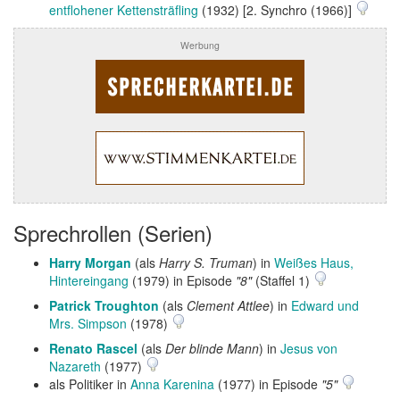
entflohener Kettensträfling
(1932) [2. Synchro (1966)]
Werbung
Sprechrollen (Serien)
Harry Morgan
(als
Harry S. Truman
) in
Weißes Haus,
Hintereingang
(1979) in Episode
"8"
(Staffel 1)
Patrick Troughton
(als
Clement Attlee
) in
Edward und
Mrs. Simpson
(1978)
Renato Rascel
(als
Der blinde Mann
) in
Jesus von
Nazareth
(1977)
als Politiker in
Anna Karenina
(1977) in Episode
"5"