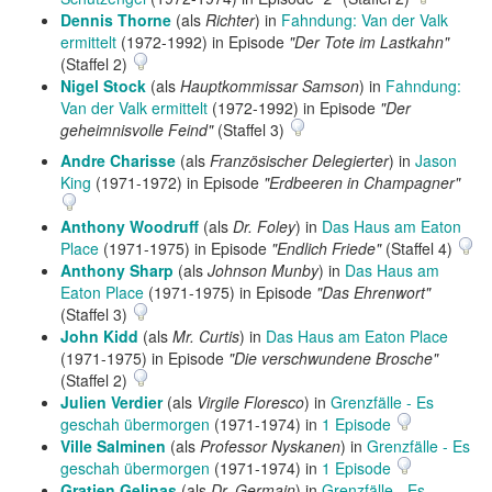
Dennis Thorne
(als
Richter
) in
Fahndung: Van der Valk
ermittelt
(1972-1992) in Episode
"Der Tote im Lastkahn"
(Staffel 2)
Nigel Stock
(als
Hauptkommissar Samson
) in
Fahndung:
Van der Valk ermittelt
(1972-1992) in Episode
"Der
geheimnisvolle Feind"
(Staffel 3)
Andre Charisse
(als
Französischer Delegierter
) in
Jason
King
(1971-1972) in Episode
"Erdbeeren in Champagner"
Anthony Woodruff
(als
Dr. Foley
) in
Das Haus am Eaton
Place
(1971-1975) in Episode
"Endlich Friede"
(Staffel 4)
Anthony Sharp
(als
Johnson Munby
) in
Das Haus am
Eaton Place
(1971-1975) in Episode
"Das Ehrenwort"
(Staffel 3)
John Kidd
(als
Mr. Curtis
) in
Das Haus am Eaton Place
(1971-1975) in Episode
"Die verschwundene Brosche"
(Staffel 2)
Julien Verdier
(als
Virgile Floresco
) in
Grenzfälle - Es
geschah übermorgen
(1971-1974) in
1 Episode
Ville Salminen
(als
Professor Nyskanen
) in
Grenzfälle - Es
geschah übermorgen
(1971-1974) in
1 Episode
Gratien Gelinas
(als
Dr. Germain
) in
Grenzfälle - Es