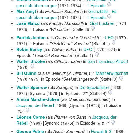
geschah übermorgen
(1971-1974) in
1 Episode
Max Amyl
(als
Professor Kostelani
) in
Grenzfälle - Es
geschah übermorgen
(1971-1974) in
1 Episode
José Marco
(als
Kapitän Marschall
) in
Graf Luckner
(1971-
1973) in Episode
"Windstille"
(Staffel 3)
Patrick Jordan
(als
Commander Dudzinski
) in
UFO
(1970-
1971) in Episode
"SHADO ruft Sovatex"
(Staffel 1)
Robin Bailey
(als
William Kofax
) in
UFO
(1970-1971) in
Episode
"Testpilot Paul Foster"
(Staffel 1)
Walter Brooke
(als
Clifford Foster
) in
San Francisco Airport
(1970)
Bill Quinn
(als
Dr. Melnitz (2. Stimme)
) in
Männerwirtschaft
(1970-1975) in Episode
"Seeluft ist gesund"
(Staffel 3)
Walter Sparrow
(als
Sprague
) in
Die Spezialisten
(1969-
1974) [Synchro (1979)] in Episode
"3"
(Staffel 4)
Arman Maistre-Julien
(als
Untersuchungsrichter
) in
Jacquou, der Rebell
(1969) [Synchro (1975)] in Episode
"15"
Léonce Corne
(als
Pfarrer von Bars
) in
Jacquou, der
Rebell
(1969) [Synchro (1975)] in Episode
"6 & 7"
George Petrie
(als
Austin Summers
) in
Hawaii 5-0
(1968-