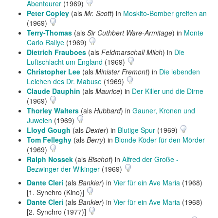
Abenteurer
(1969)
Peter Copley
(als
Mr. Scott
) in
Moskito-Bomber greifen an
(1969)
Terry-Thomas
(als
Sir Cuthbert Ware-Armitage
) in
Monte
Carlo Rallye
(1969)
Dietrich Frauboes
(als
Feldmarschall Milch
) in
Die
Luftschlacht um England
(1969)
Christopher Lee
(als
Minister Fremont
) in
Die lebenden
Leichen des Dr. Mabuse
(1969)
Claude Dauphin
(als
Maurice
) in
Der Killer und die Dirne
(1969)
Thorley Walters
(als
Hubbard
) in
Gauner, Kronen und
Juwelen
(1969)
Lloyd Gough
(als
Dexter
) in
Blutige Spur
(1969)
Tom Felleghy
(als
Berry
) in
Blonde Köder für den Mörder
(1969)
Ralph Nossek
(als
Bischof
) in
Alfred der Große -
Bezwinger der Wikinger
(1969)
Dante Cleri
(als
Bankier
) in
Vier für ein Ave Maria
(1968)
[1. Synchro (Kino)]
Dante Cleri
(als
Bankier
) in
Vier für ein Ave Maria
(1968)
[2. Synchro (1977)]