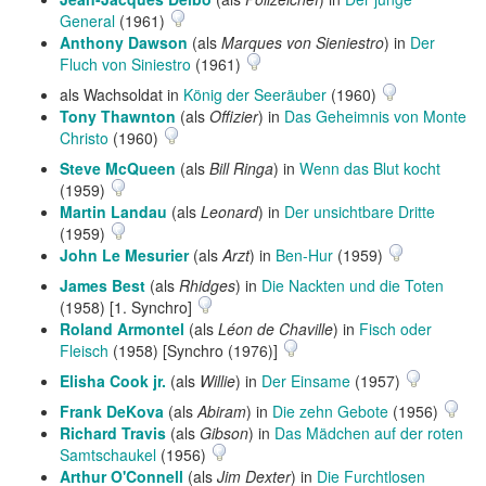
General
(1961)
Anthony Dawson
(als
Marques von Sieniestro
) in
Der
Fluch von Siniestro
(1961)
als Wachsoldat in
König der Seeräuber
(1960)
Tony Thawnton
(als
Offizier
) in
Das Geheimnis von Monte
Christo
(1960)
Steve McQueen
(als
Bill Ringa
) in
Wenn das Blut kocht
(1959)
Martin Landau
(als
Leonard
) in
Der unsichtbare Dritte
(1959)
John Le Mesurier
(als
Arzt
) in
Ben-Hur
(1959)
James Best
(als
Rhidges
) in
Die Nackten und die Toten
(1958) [1. Synchro]
Roland Armontel
(als
Léon de Chaville
) in
Fisch oder
Fleisch
(1958) [Synchro (1976)]
Elisha Cook jr.
(als
Willie
) in
Der Einsame
(1957)
Frank DeKova
(als
Abiram
) in
Die zehn Gebote
(1956)
Richard Travis
(als
Gibson
) in
Das Mädchen auf der roten
Samtschaukel
(1956)
Arthur O'Connell
(als
Jim Dexter
) in
Die Furchtlosen