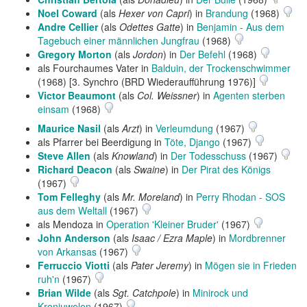
Noel Coward
(als
Hexer von Capri
) in
Brandung
(1968)
Andre Cellier
(als
Odettes Gatte
) in
Benjamin - Aus dem
Tagebuch einer männlichen Jungfrau
(1968)
Gregory Morton
(als
Jordon
) in
Der Befehl
(1968)
als Fourchaumes Vater in
Balduin, der Trockenschwimmer
(1968) [3. Synchro (BRD Wiederaufführung 1976)]
Victor Beaumont
(als
Col. Weissner
) in
Agenten sterben
einsam
(1968)
Maurice Nasil
(als
Arzt
) in
Verleumdung
(1967)
als Pfarrer bei Beerdigung in
Töte, Django
(1967)
Steve Allen
(als
Knowland
) in
Der Todesschuss
(1967)
Richard Deacon
(als
Swaine
) in
Der Pirat des Königs
(1967)
Tom Felleghy
(als
Mr. Moreland
) in
Perry Rhodan - SOS
aus dem Weltall
(1967)
als Mendoza in
Operation 'Kleiner Bruder'
(1967)
John Anderson
(als
Isaac / Ezra Maple
) in
Mordbrenner
von Arkansas
(1967)
Ferruccio Viotti
(als
Pater Jeremy
) in
Mögen sie in Frieden
ruh'n
(1967)
Brian Wilde
(als
Sgt. Catchpole
) in
Minirock und
Kronjuwelen
(1967)