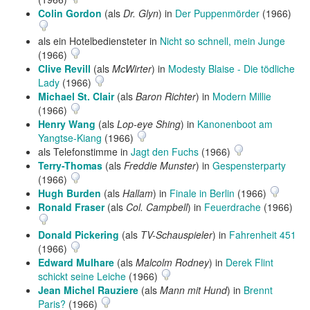
Colin Gordon
(als
Dr. Glyn
) in
Der Puppenmörder
(1966)
als ein Hotelbediensteter in
Nicht so schnell, mein Junge
(1966)
Clive Revill
(als
McWirter
) in
Modesty Blaise - Die tödliche
Lady
(1966)
Michael St. Clair
(als
Baron Richter
) in
Modern Millie
(1966)
Henry Wang
(als
Lop-eye Shing
) in
Kanonenboot am
Yangtse-Kiang
(1966)
als Telefonstimme in
Jagt den Fuchs
(1966)
Terry-Thomas
(als
Freddie Munster
) in
Gespensterparty
(1966)
Hugh Burden
(als
Hallam
) in
Finale in Berlin
(1966)
Ronald Fraser
(als
Col. Campbell
) in
Feuerdrache
(1966)
Donald Pickering
(als
TV-Schauspieler
) in
Fahrenheit 451
(1966)
Edward Mulhare
(als
Malcolm Rodney
) in
Derek Flint
schickt seine Leiche
(1966)
Jean Michel Rauziere
(als
Mann mit Hund
) in
Brennt
Paris?
(1966)