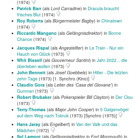
(1974)
Patrick Barr
(als
Lord Carradine
) in
Dracula braucht
frisches Blut
(1974)
Roy Roberts
(als
Bürgermeister Bagby
) in
Chinatown
(1974)
Riccardo Mangano
(als
Gefängnisdirektor
) in
Bonne
Chance
(1974)
Jacques Rispal
(als
Angestellter
) in
Le Train - Nur ein
Hauch von Glück
(1973)
Whit Bissell
(als
Gouverneur Santini
) in
Jahr 2022... die
überleben wollen
(1973)
John Bennett
(als
Josef Goebbels
) in
Hitler - Die letzten
zehn Tage
(1973) [1. Synchro (Kino)]
Claudio Gora
(als
Leiter des 'Casa del Giovane'
) in
Gunman
(1973)
Robert Brubaker
(als
Pokerspieler Bill Clayton
) in
Der Clou
(1973)
Terry-Thomas
(als
Major John Cooper
) in
5 Galgenvögel
auf dem Weg nach Tobruk
(1973) [Synchro (1975)]
Hans Jaray
(als
Engelbert
) in
Van der Valk und das
Mädchen
(1972)
Syl Lamont
(als
Gefängnisdirektor in Fort Monmouth
) in