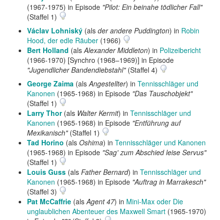
(1967-1975) in Episode
"Pilot: Ein beinahe tödlicher Fall"
(Staffel 1)
Václav Lohniský
(als
der andere Puddington
) in
Robin
Hood, der edle Räuber
(1966)
Bert Holland
(als
Alexander Middleton
) in
Polizeibericht
(1966-1970) [Synchro (1968–1969)] in Episode
"Jugendlicher Bandendiebstahl"
(Staffel 4)
George Zaima
(als
Angestellter
) in
Tennisschläger und
Kanonen
(1965-1968) in Episode
"Das Tauschobjekt"
(Staffel 1)
Larry Thor
(als
Walter Kermit
) in
Tennisschläger und
Kanonen
(1965-1968) in Episode
"Entführung auf
Mexikanisch"
(Staffel 1)
Tad Horino
(als
Oshima
) in
Tennisschläger und Kanonen
(1965-1968) in Episode
"Sag' zum Abschied leise Servus"
(Staffel 1)
Louis Guss
(als
Father Bernard
) in
Tennisschläger und
Kanonen
(1965-1968) in Episode
"Auftrag in Marrakesch"
(Staffel 3)
Pat McCaffrie
(als
Agent 47
) in
Mini-Max oder Die
unglaublichen Abenteuer des Maxwell Smart
(1965-1970)