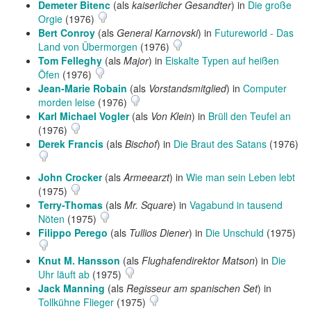
Demeter Bitenc
(als
kaiserlicher Gesandter
) in
Die große
Orgie
(1976)
Bert Conroy
(als
General Karnovski
) in
Futureworld - Das
Land von Übermorgen
(1976)
Tom Felleghy
(als
Major
) in
Eiskalte Typen auf heißen
Öfen
(1976)
Jean-Marie Robain
(als
Vorstandsmitglied
) in
Computer
morden leise
(1976)
Karl Michael Vogler
(als
Von Klein
) in
Brüll den Teufel an
(1976)
Derek Francis
(als
Bischof
) in
Die Braut des Satans
(1976)
John Crocker
(als
Armeearzt
) in
Wie man sein Leben lebt
(1975)
Terry-Thomas
(als
Mr. Square
) in
Vagabund in tausend
Nöten
(1975)
Filippo Perego
(als
Tullios Diener
) in
Die Unschuld
(1975)
Knut M. Hansson
(als
Flughafendirektor Matson
) in
Die
Uhr läuft ab
(1975)
Jack Manning
(als
Regisseur am spanischen Set
) in
Tollkühne Flieger
(1975)