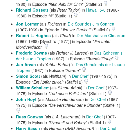
1980) in Episode
"Kein Alibi für Chin"
(Staffel 2)
Richard Gossett
(als
Peter Taylor
) in
Hawaii 5-0
(1968-
1980) in Episode
"4"
(Staffel 1)
Jon Lormer
(als
Richter
) in
Die Spur des Jim Sonnett
(1967-1969) in Episode
"Jim vor Gericht"
(Staffel 2)
Robert L. Hughes
(als
Chad
) in
Der Marshal von Cimarron
(1967-1968) [Synchro (1977)] in Episode
"Jim unter
Mordverdacht"
Frederic Downs
(als
Richter J. Larsen
) in
Das Geheimnis
der blauen Tropfen
(1967) in Episode
"Brandstiftung"
Jan Arvan
(als
Yebba Babar
) in
Das Geheimnis der blauen
Tropfen
(1967) in Episode
"Harem"
Simon Scott
(als
Waltham
) in
Der Chef
(1967-1975) in
Episode
"Ein Koffer zuviel"
(Staffel 2)
William Schallert
(als
Simon Arkoff
) in
Der Chef
(1967-
1975) in Episode
"Tod eines Polizisten"
(Staffel 1)
John Hoyt
(als
Malcolm Henderson
) in
Der Chef
(1967-
1975) in Episode
"Die verschwundene Stunde"
(Staffel 1)
Russ Conway
(als
L.A. Laserman
) in
Der Chef
(1967-
1975) in Episode
"Dynamit und Bobby"
(Staffel 1)
Harry Basch
(als
Herman (ARD-Synchro)
) in
Der Chef