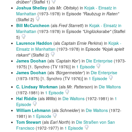
drüben"
(Staffel 1)
Joshua Shelley
(als
Mr. Obitsky
) in
Kojak - Einsatz in
Manhattan
(1973-1978) in Episode
"Raubzug in Raten"
(Staffel 2)
Bill McCutcheon
(als
Fred Starrett
) in
Kojak - Einsatz in
Manhattan
(1973-1978) in Episode
"Unglücksrabe"
(Staffel
5)
Laurence Haddon
(als
Captain Ernie Perkins
) in
Kojak -
Einsatz in Manhattan
(1973-1978) in Episode
"Kojak spielt
riskant"
(Staffel 2)
James Doohan
(als
'Captain Kor'
) in
Die Enterprise
(1973-
1975) [1. Synchro (TV 1976)] in
1 Episode
James Doohan
(als
'Bürgermeister'
) in
Die Enterprise
(1973-1975) [1. Synchro (TV 1976)] in
1 Episode
C. Lindsay Workman
(als
Mr. Patterson
) in
Die Waltons
(1972-1981) in
1 Episode
Hal Riddle
(als
Willis
) in
Die Waltons
(1972-1981) in
1
Episode
William Lehmann
(als
Schneider
) in
Die Waltons
(1972-
1981) in
1 Episode
Tom Stewart
(als
Earl North
) in
Die Straßen von San
Francisco
(1972-1977) in
1 Episode