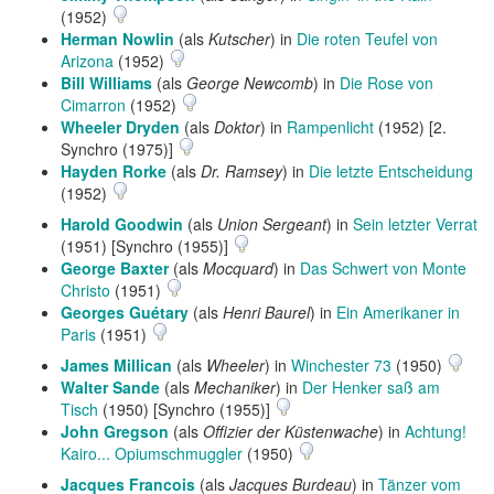
(1952)
Herman Nowlin
(als
Kutscher
) in
Die roten Teufel von
Arizona
(1952)
Bill Williams
(als
George Newcomb
) in
Die Rose von
Cimarron
(1952)
Wheeler Dryden
(als
Doktor
) in
Rampenlicht
(1952) [2.
Synchro (1975)]
Hayden Rorke
(als
Dr. Ramsey
) in
Die letzte Entscheidung
(1952)
Harold Goodwin
(als
Union Sergeant
) in
Sein letzter Verrat
(1951) [Synchro (1955)]
George Baxter
(als
Mocquard
) in
Das Schwert von Monte
Christo
(1951)
Georges Guétary
(als
Henri Baurel
) in
Ein Amerikaner in
Paris
(1951)
James Millican
(als
Wheeler
) in
Winchester 73
(1950)
Walter Sande
(als
Mechaniker
) in
Der Henker saß am
Tisch
(1950) [Synchro (1955)]
John Gregson
(als
Offizier der Küstenwache
) in
Achtung!
Kairo... Opiumschmuggler
(1950)
Jacques Francois
(als
Jacques Burdeau
) in
Tänzer vom