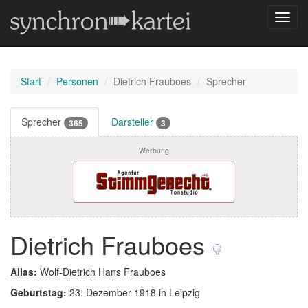
Navig
umsch
Start
Personen
Dietrich Frauboes
Sprecher
Sprecher
Darsteller
365
3
Werbung
Dietrich Frauboes
Alias:
Wolf-Dietrich Hans Frauboes
Geburtstag:
23. Dezember 1918 in Leipzig