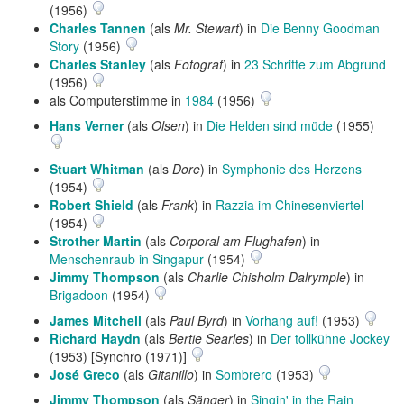
(1956)
Charles Tannen
(als
Mr. Stewart
) in
Die Benny Goodman
Story
(1956)
Charles Stanley
(als
Fotograf
) in
23 Schritte zum Abgrund
(1956)
als Computerstimme in
1984
(1956)
Hans Verner
(als
Olsen
) in
Die Helden sind müde
(1955)
Stuart Whitman
(als
Dore
) in
Symphonie des Herzens
(1954)
Robert Shield
(als
Frank
) in
Razzia im Chinesenviertel
(1954)
Strother Martin
(als
Corporal am Flughafen
) in
Menschenraub in Singapur
(1954)
Jimmy Thompson
(als
Charlie Chisholm Dalrymple
) in
Brigadoon
(1954)
James Mitchell
(als
Paul Byrd
) in
Vorhang auf!
(1953)
Richard Haydn
(als
Bertie Searles
) in
Der tollkühne Jockey
(1953) [Synchro (1971)]
José Greco
(als
Gitanillo
) in
Sombrero
(1953)
Jimmy Thompson
(als
Sänger
) in
Singin' in the Rain