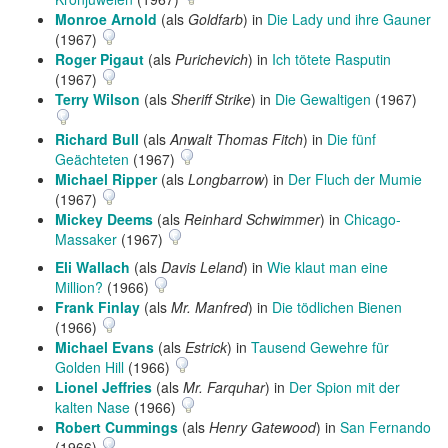
Monroe Arnold
(als
Goldfarb
) in
Die Lady und ihre Gauner
(1967)
Roger Pigaut
(als
Purichevich
) in
Ich tötete Rasputin
(1967)
Terry Wilson
(als
Sheriff Strike
) in
Die Gewaltigen
(1967)
Richard Bull
(als
Anwalt Thomas Fitch
) in
Die fünf
Geächteten
(1967)
Michael Ripper
(als
Longbarrow
) in
Der Fluch der Mumie
(1967)
Mickey Deems
(als
Reinhard Schwimmer
) in
Chicago-
Massaker
(1967)
Eli Wallach
(als
Davis Leland
) in
Wie klaut man eine
Million?
(1966)
Frank Finlay
(als
Mr. Manfred
) in
Die tödlichen Bienen
(1966)
Michael Evans
(als
Estrick
) in
Tausend Gewehre für
Golden Hill
(1966)
Lionel Jeffries
(als
Mr. Farquhar
) in
Der Spion mit der
kalten Nase
(1966)
Robert Cummings
(als
Henry Gatewood
) in
San Fernando
(1966)