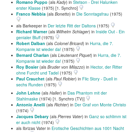
Romano Puppo
(als
Kady
) in
Stetson - Drei Halunken
erster Klasse
(1975) [1. Synchro]
Franco Nebbia
(als
Bonetto
) in
Die Sonntagsfrau
(1975)
als Barkeeper in
Der letzte Ritt der Daltons
(1975)
Richard Warner
(als
Wilhelm Schlager
) in
Inside Out - Ein
genialer Bluff
(1975)
Robert Dalban
(als
Colonel Bricard
) in
Hurra, die 7.
Kompanie ist wieder da!
(1975)
Bernard Charlan
(als
Lieutenant Piquet
) in
Hurra, die 7.
Kompanie ist wieder da!
(1975)
Roy Bosier
(als
Bruder von Milazzo
) in
Hector, der Ritter
ohne Furcht und Tadel
(1975)
Paul Crauchet
(als
Paul Robier
) in
Flic Story - Duell in
sechs Runden
(1975)
John Lehne
(als
Haller
) in
Das Phantom mit der
Stahlmaske
(1974) [1. Synchro (TV)]
Antonio Anelli
(als
Richter
) in
Der Graf von Monte Christo
(1974)
Jacques Debary
(als
Pierres Vater
) in
Ganz so schlimm ist
er auch nicht
(1974)
als Ibrizas Vater in
Erotische Geschichten aus 1001 Nacht