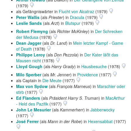
(1979)
als Gefängniswärter in
Flucht von Alcatraz
(1979)
Peter Wallis
(als
Priester
) in
Dracula
(1979)
Leslie Sands
(als
Arzt
) in
Blutspur
(1979)
Robert Flemyng
(als
Richter McKinley
) in
Der Schrecken
der Medusa
(1978)
Dean Jagger
(als
Dr. Land
) in
Mein letzter Kampf - Game
of Death
(1978)
Philippe Leroy
(als
Don Pezzola
) in
Der Kater läßt das
Mausen nicht
(1978)
Lloyd Gough
(als
Harry Grady
) in
Hausbesuche
(1978)
Milo Sperber
(als
Mr. Jenner
) in
Providence
(1977)
als Captain in
Die Meute
(1977)
Max von Sydow
(als
François Marneus
) in
Marschier oder
stirb
(1977)
Ed Flanders
(als
Präsident Harry S. Truman
) in
MacArthur
- Held des Pazifik
(1977)
John Le Mesurier
(als
Kammerherr
) in
Jabberwocky
(1977)
José Ferrer
(als
Mann in der Robe
) in
Hexensabbat
(1977)