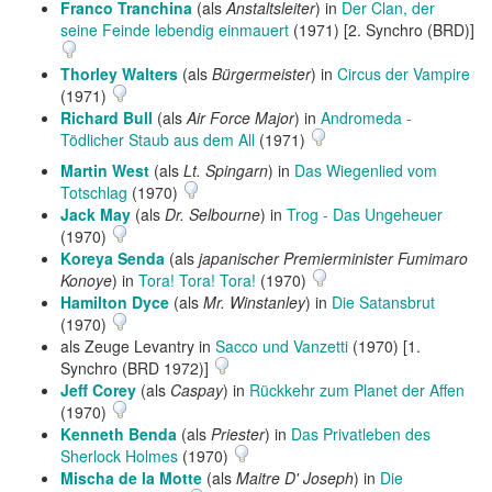
Franco Tranchina
(als
Anstaltsleiter
) in
Der Clan, der
seine Feinde lebendig einmauert
(1971) [2. Synchro (BRD)]
Thorley Walters
(als
Bürgermeister
) in
Circus der Vampire
(1971)
Richard Bull
(als
Air Force Major
) in
Andromeda -
Tödlicher Staub aus dem All
(1971)
Martin West
(als
Lt. Spingarn
) in
Das Wiegenlied vom
Totschlag
(1970)
Jack May
(als
Dr. Selbourne
) in
Trog - Das Ungeheuer
(1970)
Koreya Senda
(als
japanischer Premierminister Fumimaro
Konoye
) in
Tora! Tora! Tora!
(1970)
Hamilton Dyce
(als
Mr. Winstanley
) in
Die Satansbrut
(1970)
als Zeuge Levantry in
Sacco und Vanzetti
(1970) [1.
Synchro (BRD 1972)]
Jeff Corey
(als
Caspay
) in
Rückkehr zum Planet der Affen
(1970)
Kenneth Benda
(als
Priester
) in
Das Privatleben des
Sherlock Holmes
(1970)
Mischa de la Motte
(als
Maitre D' Joseph
) in
Die