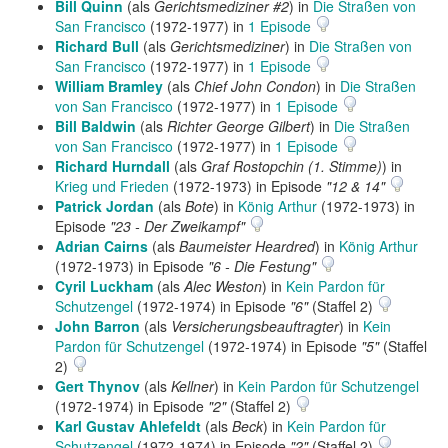
Bill Quinn
(als
Gerichtsmediziner #2
) in
Die Straßen von
San Francisco
(1972-1977) in
1 Episode
Richard Bull
(als
Gerichtsmediziner
) in
Die Straßen von
San Francisco
(1972-1977) in
1 Episode
William Bramley
(als
Chief John Condon
) in
Die Straßen
von San Francisco
(1972-1977) in
1 Episode
Bill Baldwin
(als
Richter George Gilbert
) in
Die Straßen
von San Francisco
(1972-1977) in
1 Episode
Richard Hurndall
(als
Graf Rostopchin (1. Stimme)
) in
Krieg und Frieden
(1972-1973) in Episode
"12 & 14"
Patrick Jordan
(als
Bote
) in
König Arthur
(1972-1973) in
Episode
"23 - Der Zweikampf"
Adrian Cairns
(als
Baumeister Heardred
) in
König Arthur
(1972-1973) in Episode
"6 - Die Festung"
Cyril Luckham
(als
Alec Weston
) in
Kein Pardon für
Schutzengel
(1972-1974) in Episode
"6"
(Staffel 2)
John Barron
(als
Versicherungsbeauftragter
) in
Kein
Pardon für Schutzengel
(1972-1974) in Episode
"5"
(Staffel
2)
Gert Thynov
(als
Kellner
) in
Kein Pardon für Schutzengel
(1972-1974) in Episode
"2"
(Staffel 2)
Karl Gustav Ahlefeldt
(als
Beck
) in
Kein Pardon für
Schutzengel
(1972-1974) in Episode
"2"
(Staffel 2)