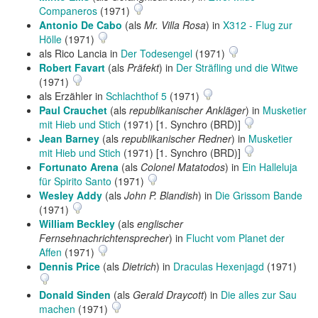
Companeros
(1971)
Antonio De Cabo
(als
Mr. Villa Rosa
) in
X312 - Flug zur
Hölle
(1971)
als Rico Lancia in
Der Todesengel
(1971)
Robert Favart
(als
Präfekt
) in
Der Sträfling und die Witwe
(1971)
als Erzähler in
Schlachthof 5
(1971)
Paul Crauchet
(als
republikanischer Ankläger
) in
Musketier
mit Hieb und Stich
(1971) [1. Synchro (BRD)]
Jean Barney
(als
republikanischer Redner
) in
Musketier
mit Hieb und Stich
(1971) [1. Synchro (BRD)]
Fortunato Arena
(als
Colonel Matatodos
) in
Ein Halleluja
für Spirito Santo
(1971)
Wesley Addy
(als
John P. Blandish
) in
Die Grissom Bande
(1971)
William Beckley
(als
englischer
Fernsehnachrichtensprecher
) in
Flucht vom Planet der
Affen
(1971)
Dennis Price
(als
Dietrich
) in
Draculas Hexenjagd
(1971)
Donald Sinden
(als
Gerald Draycott
) in
Die alles zur Sau
machen
(1971)