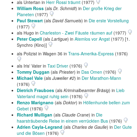
als Untertan in
Herr Rossi träumt
(1977)
William Ross
(als
Dr. Schmidt
) in
Der große Krieg der
Planeten
(1977)
Paul Stewart
(als
David Samuels
) in
Die erste Vorstellung
(1977)
als Hugo in
Charleston - Zwei Fäuste räumen auf
(1977)
Peter Capell
(als
Lartigue
) in
Atemlos vor Angst
(1977) [1.
Synchro (Kino)]
als Polizist in Wagen 36 in
Trans-Amerika-Express
(1976)
als Iris' Vater in
Taxi Driver
(1976)
Tommy Duggan
(als
Priester
) in
Das Omen
(1976)
Michael Vale
(als
Juwelier #2
) in
Der Marathon-Mann
(1976)
Dietrich Frauboes
(als
Kriminalbeamter Bräsig
) in
Lieb
Vaterland magst ruhig sein
(1976)
Renzo Marignano
(als
Doktor
) in
Höllenhunde bellen zum
Gebet
(1976)
Richard Mulligan
(als
Claude Crane
) in
Die
haarsträubende Reise in einem verrückten Bus
(1976)
Adrien Cayla-Legrand
(als
Charles de Gaulle
) in
Der Gute
und die Bösen
(1976)