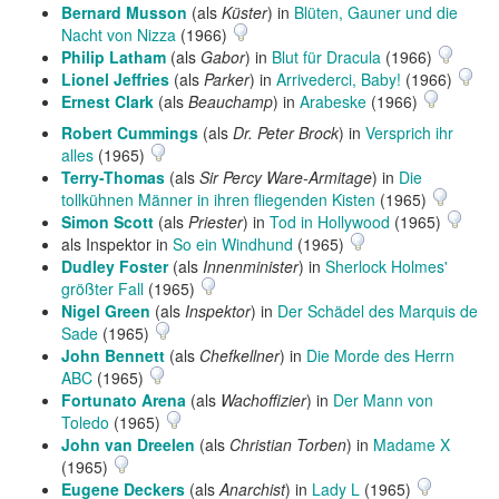
Bernard Musson
(als
Küster
) in
Blüten, Gauner und die
Nacht von Nizza
(1966)
Philip Latham
(als
Gabor
) in
Blut für Dracula
(1966)
Lionel Jeffries
(als
Parker
) in
Arrivederci, Baby!
(1966)
Ernest Clark
(als
Beauchamp
) in
Arabeske
(1966)
Robert Cummings
(als
Dr. Peter Brock
) in
Versprich ihr
alles
(1965)
Terry-Thomas
(als
Sir Percy Ware-Armitage
) in
Die
tollkühnen Männer in ihren fliegenden Kisten
(1965)
Simon Scott
(als
Priester
) in
Tod in Hollywood
(1965)
als Inspektor in
So ein Windhund
(1965)
Dudley Foster
(als
Innenminister
) in
Sherlock Holmes'
größter Fall
(1965)
Nigel Green
(als
Inspektor
) in
Der Schädel des Marquis de
Sade
(1965)
John Bennett
(als
Chefkellner
) in
Die Morde des Herrn
ABC
(1965)
Fortunato Arena
(als
Wachoffizier
) in
Der Mann von
Toledo
(1965)
John van Dreelen
(als
Christian Torben
) in
Madame X
(1965)
Eugene Deckers
(als
Anarchist
) in
Lady L
(1965)