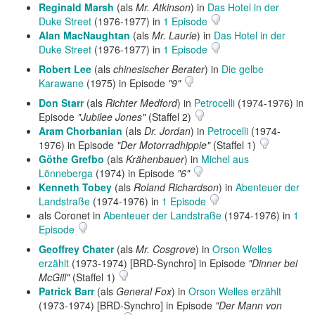
Reginald Marsh
(als
Mr. Atkinson
) in
Das Hotel in der
Duke Street
(1976-1977) in
1 Episode
Alan MacNaughtan
(als
Mr. Laurie
) in
Das Hotel in der
Duke Street
(1976-1977) in
1 Episode
Robert Lee
(als
chinesischer Berater
) in
Die gelbe
Karawane
(1975) in Episode
"9"
Don Starr
(als
Richter Medford
) in
Petrocelli
(1974-1976) in
Episode
"Jubilee Jones"
(Staffel 2)
Aram Chorbanian
(als
Dr. Jordan
) in
Petrocelli
(1974-
1976) in Episode
"Der Motorradhippie"
(Staffel 1)
Göthe Grefbo
(als
Krähenbauer
) in
Michel aus
Lönneberga
(1974) in Episode
"6"
Kenneth Tobey
(als
Roland Richardson
) in
Abenteuer der
Landstraße
(1974-1976) in
1 Episode
als Coronet in
Abenteuer der Landstraße
(1974-1976) in
1
Episode
Geoffrey Chater
(als
Mr. Cosgrove
) in
Orson Welles
erzählt
(1973-1974) [BRD-Synchro] in Episode
"Dinner bei
McGill"
(Staffel 1)
Patrick Barr
(als
General Fox
) in
Orson Welles erzählt
(1973-1974) [BRD-Synchro] in Episode
"Der Mann von