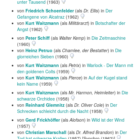
unter Tausend
(1963)
von
Friedrich Schoenfelder
(als
Dr. Ellis
) in
Der
Gefangene von Alcatraz
(1962)
von
Kurt Waitzmann
(als
Militärarzt
) in
Botschafter der
Angst
(1962)
von
Peter Schiff
(als
Walter Kemp
) in
Die Zeitmaschine
(1960)
von
Heinz Petruo
(als
Chamlee, der Bestatter
) in
Die
glorreichen Sieben
(1960)
von
Kurt Waitzmann
(als
Petrix
) in
Warlock - Der Mann mit
den goldenen Colts
(1959)
von
Kurt Waitzmann
(als
Pierce
) in
Auf der Kugel stand
kein Name
(1959)
von
Kurt Waitzmann
(als
Mr. Harmon, Heimleiter
) in
Die
schwarze Orchidee
(1958)
von
Reinhard Glemnitz
(als
Dr. Oliver Cole
) in
Der
Schrecken schleicht durch die Nacht
(1958)
von
Gerd Frickhöffer
(als
Alofson
) in
Wild ist der Wind
(1957)
von
Christian Marschall
(als
Dr. Alfred Brandon
) in
Der
Tod hat schwarze Krallen
(1957) [Synchro (1962)]