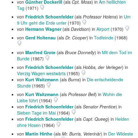
von
Günther Dockerill
(als
Cpt. Moss
) in
Am helllichten
Tag
(1971)
von
Friedrich Schoenfelder
(als
Professor Holens
) in
Um
9 Uhr geht die Erde unter
(1970)
von
Hermann Wagner
(als
Davidson
) in
Airport
(1970)
von
Gerd Holtenau
(als
Dr. Cooper
) in
Todfeinde
(1968)
von
Manfred Grote
(als
Bruce Donnelly
) in
Mit dem Tod im
Bunde
(1967)
von
Friedrich Schoenfelder
(als
Hobbs, der Verleger
) in
Vierzig Wagen westwärts
(1965)
von
Kurt Waitzmann
(als
Burns
) in
Die entscheidende
Stunde
(1965)
von
Kurt Waitzmann
(als
Professor Bell
) in
Wohin die
Liebe führt
(1964)
von
Friedrich Schoenfelder
(als
Senator Prentice
) in
Sieben Tage im Mai
(1964)
von
Friedrich Schoenfelder
(als
Capt. Queeg
) in
Helden
ohne Hosen
(1964)
von
Martin Hirthe
(als
Mr. Burris, Veterinär
) in
Der Wildeste