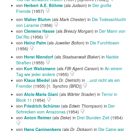
von
Herbert A.E. Böhme
(als
Judson
) in
Der große
Fremde
(1957)
von
Walter Bluhm
(als
Mark Chester
) in
Die Todesschlucht
von Laramie
(1956)
von
Clemens Hasse
(als
Breezy Morgan
) in
Der Mann von
Del Rio
(1956)
von
Heinz Palm
(als
Juwelier Bolton
) in
Die Furchtlosen
(1956)
von
Horst Niendorf
(als
Staatsanwalt Blaker
) in
Nackte
Straßen
(1955)
von
Kurt Waitzmann
(als
FBI Agent Carson
) in
An einem
Tag wie jeder andere
(1955)
von
Klaus Miedel
(als
Dr. Dietrich
) in
...und nicht als ein
Fremder
(1955) [1. Synchro (BRD)]
von
Alois-Maria Giani
(als
Wärter Snader
) in
Terror in
Block 11
(1954)
von
Friedrich Schütter
(als
Edwin Thompson
) in
Der
Schrecken vom Amazonas
(1954)
von
Anton Reimer
(als
Deke
) in
Drei Stunden Zeit
(1954)
von
Hans Caninenberg
(als
Dr. Dickson
) in
Die Caine war