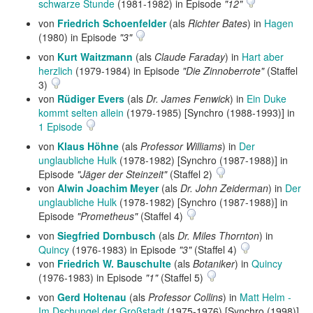
schwarze Stunde
(1981-1982) in Episode
"12"
von
Friedrich Schoenfelder
(als
Richter Bates
) in
Hagen
(1980) in Episode
"3"
von
Kurt Waitzmann
(als
Claude Faraday
) in
Hart aber
herzlich
(1979-1984) in Episode
"Die Zinnoberrote"
(Staffel
3)
von
Rüdiger Evers
(als
Dr. James Fenwick
) in
Ein Duke
kommt selten allein
(1979-1985) [Synchro (1988-1993)] in
1 Episode
von
Klaus Höhne
(als
Professor Williams
) in
Der
unglaubliche Hulk
(1978-1982) [Synchro (1987-1988)] in
Episode
"Jäger der Steinzeit"
(Staffel 2)
von
Alwin Joachim Meyer
(als
Dr. John Zeiderman
) in
Der
unglaubliche Hulk
(1978-1982) [Synchro (1987-1988)] in
Episode
"Prometheus"
(Staffel 4)
von
Siegfried Dornbusch
(als
Dr. Miles Thornton
) in
Quincy
(1976-1983) in Episode
"3"
(Staffel 4)
von
Friedrich W. Bauschulte
(als
Botaniker
) in
Quincy
(1976-1983) in Episode
"1"
(Staffel 5)
von
Gerd Holtenau
(als
Professor Collins
) in
Matt Helm -
Im Dschungel der Großstadt
(1975-1976) [Synchro (1998)]