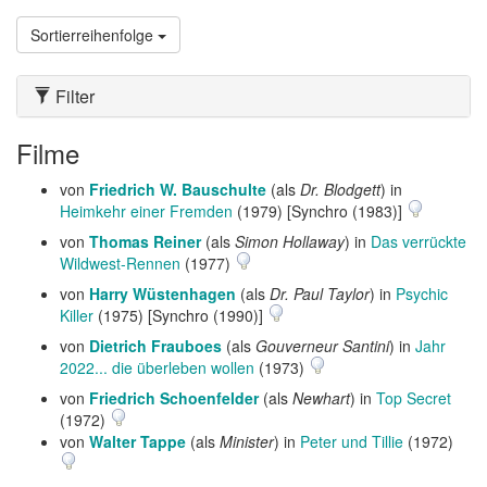
Sortierreihenfolge
Filter
Filme
von
Friedrich W. Bauschulte
(als
Dr. Blodgett
) in
Heimkehr einer Fremden
(1979) [Synchro (1983)]
von
Thomas Reiner
(als
Simon Hollaway
) in
Das verrückte
Wildwest-Rennen
(1977)
von
Harry Wüstenhagen
(als
Dr. Paul Taylor
) in
Psychic
Killer
(1975) [Synchro (1990)]
von
Dietrich Frauboes
(als
Gouverneur Santini
) in
Jahr
2022... die überleben wollen
(1973)
von
Friedrich Schoenfelder
(als
Newhart
) in
Top Secret
(1972)
von
Walter Tappe
(als
Minister
) in
Peter und Tillie
(1972)