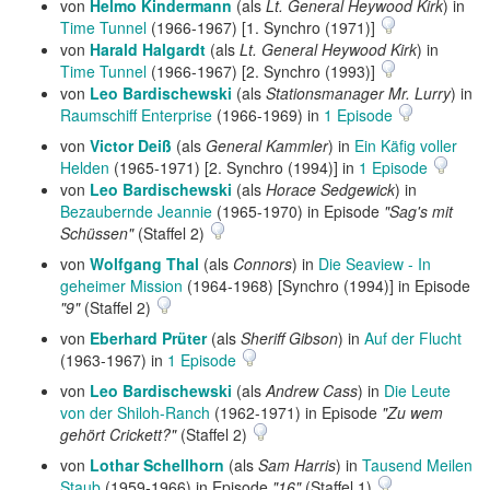
von
Helmo Kindermann
(als
Lt. General Heywood Kirk
) in
Time Tunnel
(1966-1967) [1. Synchro (1971)]
von
Harald Halgardt
(als
Lt. General Heywood Kirk
) in
Time Tunnel
(1966-1967) [2. Synchro (1993)]
von
Leo Bardischewski
(als
Stationsmanager Mr. Lurry
) in
Raumschiff Enterprise
(1966-1969) in
1 Episode
von
Victor Deiß
(als
General Kammler
) in
Ein Käfig voller
Helden
(1965-1971) [2. Synchro (1994)] in
1 Episode
von
Leo Bardischewski
(als
Horace Sedgewick
) in
Bezaubernde Jeannie
(1965-1970) in Episode
"Sag's mit
Schüssen"
(Staffel 2)
von
Wolfgang Thal
(als
Connors
) in
Die Seaview - In
geheimer Mission
(1964-1968) [Synchro (1994)] in Episode
"9"
(Staffel 2)
von
Eberhard Prüter
(als
Sheriff Gibson
) in
Auf der Flucht
(1963-1967) in
1 Episode
von
Leo Bardischewski
(als
Andrew Cass
) in
Die Leute
von der Shiloh-Ranch
(1962-1971) in Episode
"Zu wem
gehört Crickett?"
(Staffel 2)
von
Lothar Schellhorn
(als
Sam Harris
) in
Tausend Meilen
Staub
(1959-1966) in Episode
"16"
(Staffel 1)