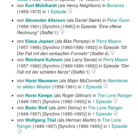
von
Kurt Mühlhardt
(als
Henry Neighbors
) in
Bonanza
(1959-1973) in
1 Episode
von
Alexander Allerson
(als
Daniel Swink
) in
Peter Gunn
(1958-1961) [Synchro (1995)] in Episode
"Eine offene
Rechnung"
(Staffel 1)
von
Klaus Jepsen
(als
Max Pompey
) in
Perry Mason
(1957-1966) [Synchro (1960/1990-1992)] in Episode
"05
Der Fall mit den verkauften Formeln"
(Staffel 4)
von
Reinhard Kuhnert
(als
Larry Sands
) in
Perry Mason
(1957-1966) [Synchro (1960/1990-1992)] in Episode
"Der
Fall mit der schiefen Kerze"
(Staffel 1)
von
Horst Naumann
(als
Major McConnell
) in
Abenteuer
im wilden Westen
(1956-1961) in
1 Episode
von
Horst Kempe
(als
Roger Gillman
) in
The Lone Ranger
(1949-1957) [Synchro (1990-1993)] in
1 Episode
von
Bodo Wolf
(als
John Delroy
) in
The Lone Ranger
(1949-1957) [Synchro (1990-1993)] in
1 Episode
von
Wolfgang Thal
(als
Herman Martin
) in
The Lone
Ranger
(1949-1957) [Synchro (1990-1993)] in
1 Episode