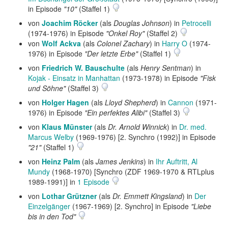
in Episode
"10"
(Staffel 1)
von
Joachim Röcker
(als
Douglas Johnson
) in
Petrocelli
(1974-1976) in Episode
"Onkel Roy"
(Staffel 2)
von
Wolf Ackva
(als
Colonel Zachary
) in
Harry O
(1974-
1976) in Episode
"Der letzte Erbe"
(Staffel 1)
von
Friedrich W. Bauschulte
(als
Henry Sentman
) in
Kojak - Einsatz in Manhattan
(1973-1978) in Episode
"Fisk
und Söhne"
(Staffel 3)
von
Holger Hagen
(als
Lloyd Shepherd
) in
Cannon
(1971-
1976) in Episode
"Ein perfektes Alibi"
(Staffel 3)
von
Klaus Münster
(als
Dr. Arnold Winnick
) in
Dr. med.
Marcus Welby
(1969-1976) [2. Synchro (1992)] in Episode
"21"
(Staffel 1)
von
Heinz Palm
(als
James Jenkins
) in
Ihr Auftritt, Al
Mundy
(1968-1970) [Synchro (ZDF 1969-1970 & RTLplus
1989-1991)] in
1 Episode
von
Lothar Grützner
(als
Dr. Emmett Kingsland
) in
Der
Einzelgänger
(1967-1969) [2. Synchro] in Episode
"Liebe
bis in den Tod"