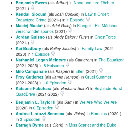
Benjamin Ewers
(als
Arthur
) in
Nona und ihre Töchter
(2021-)
Kendall Slocum
(als
Josh Conklin
) in
Law & Order:
Organized Crime
(2021-) in
1 Episode
Maciej Musiał
(als
Ariel Galej
) in
Klangor - Ein Mädchen
verschwindet spurlos
(2021)
Jordan Quisno
(als
'Andy Baker / Fury'
) in
GhostForce
(2021-)
Kai Bradbury
(als
Bailey Jacobs
) in
Family Law
(2021-
2023) in
1 Episode
Nathaniel Logan McIntyre
(als
Cameron
) in
The Equalizer
(2021-2025) in
8 Episoden
Milo Campanale
(als
Kasper
) in
Elfen
(2021)
Froy Gutierrez
(als
Jamie Henson
) in
Cruel Summer
(2021-2023) in
10 Episoden
Katsumi Fukuhara
(als
'Bashara Suiro'
) in
Beyblade Burst
QuadDrive
(2021-2022)
Benjamin L. Taylor II
(als
Sam
) in
We Are Who We Are
(2020) in
6 Episoden
Andrea Lintozzi Senneca
(als
Vibius
) in
Romulus
(2020-)
in
3 Episoden
Darragh Byrne
(als
Clerk
) in
Miss Scarlet and the Duke