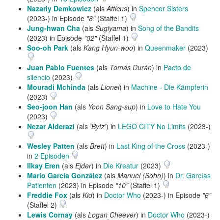
Nazariy Demkowicz
(als
Atticus
) in
Spencer Sisters
(2023-) in Episode
"8"
(Staffel 1)
Jung-hwan Cha
(als
Sugiyama
) in
Song of the Bandits
(2023) in Episode
"02"
(Staffel 1)
Soo-oh Park
(als
Kang Hyun-woo
) in
Queenmaker
(2023)
Juan Pablo Fuentes
(als
Tomás Durán
) in
Pacto de
silencio
(2023)
Mouradi Mchinda
(als
Lionel
) in
Machine - Die Kämpferin
(2023)
Seo-joon Han
(als
Yoon Sang-sup
) in
Love to Hate You
(2023)
Nezar Alderazi
(als
'Bytz'
) in
LEGO CITY No Limits
(2023-)
Wesley Patten
(als
Brett
) in
Last King of the Cross
(2023-)
in
2 Episoden
Ilkay Eren
(als
Ejder
) in
Die Kreatur
(2023)
Mario García González
(als
Manuel (Sohn)
) in
Dr. Garcías
Patienten
(2023) in Episode
"10"
(Staffel 1)
Freddie Fox
(als
Kid
) in
Doctor Who
(2023-) in Episode
"6"
(Staffel 2)
Lewis Cornay
(als
Logan Cheever
) in
Doctor Who
(2023-)