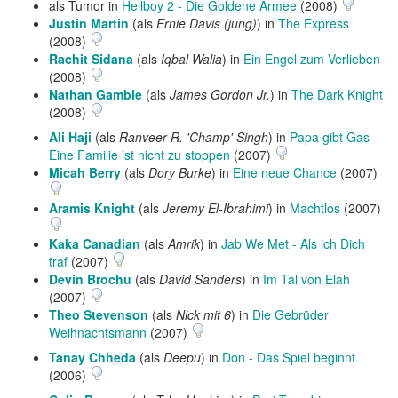
als Tumor in
Hellboy 2 - Die Goldene Armee
(2008)
Justin Martin
(als
Ernie Davis (jung)
) in
The Express
(2008)
Rachit Sidana
(als
Iqbal Walia
) in
Ein Engel zum Verlieben
(2008)
Nathan Gamble
(als
James Gordon Jr.
) in
The Dark Knight
(2008)
Ali Haji
(als
Ranveer R. 'Champ' Singh
) in
Papa gibt Gas -
Eine Familie ist nicht zu stoppen
(2007)
Micah Berry
(als
Dory Burke
) in
Eine neue Chance
(2007)
Aramis Knight
(als
Jeremy El-Ibrahimi
) in
Machtlos
(2007)
Kaka Canadian
(als
Amrik
) in
Jab We Met - Als ich Dich
traf
(2007)
Devin Brochu
(als
David Sanders
) in
Im Tal von Elah
(2007)
Theo Stevenson
(als
Nick mit 6
) in
Die Gebrüder
Weihnachtsmann
(2007)
Tanay Chheda
(als
Deepu
) in
Don - Das Spiel beginnt
(2006)