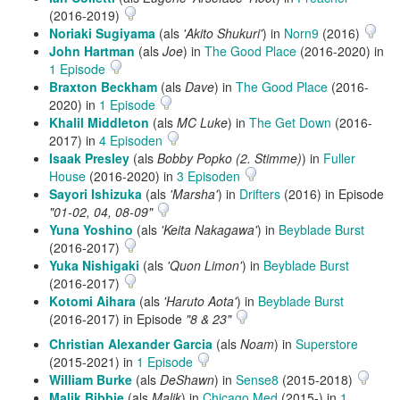
(2016-2019)
Noriaki Sugiyama
(als
'Akito Shukuri'
) in
Norn9
(2016)
John Hartman
(als
Joe
) in
The Good Place
(2016-2020) in
1 Episode
Braxton Beckham
(als
Dave
) in
The Good Place
(2016-
2020) in
1 Episode
Khalil Middleton
(als
MC Luke
) in
The Get Down
(2016-
2017) in
4 Episoden
Isaak Presley
(als
Bobby Popko (2. Stimme)
) in
Fuller
House
(2016-2020) in
3 Episoden
Sayori Ishizuka
(als
'Marsha'
) in
Drifters
(2016) in Episode
"01-02, 04, 08-09"
Yuna Yoshino
(als
'Keita Nakagawa'
) in
Beyblade Burst
(2016‑2017)
Yuka Nishigaki
(als
'Quon Limon'
) in
Beyblade Burst
(2016‑2017)
Kotomi Aihara
(als
'Haruto Aota'
) in
Beyblade Burst
(2016‑2017) in Episode
"8 & 23"
Christian Alexander Garcia
(als
Noam
) in
Superstore
(2015-2021) in
1 Episode
William Burke
(als
DeShawn
) in
Sense8
(2015-2018)
Malik Bibbie
(als
Malik
) in
Chicago Med
(2015-) in
1