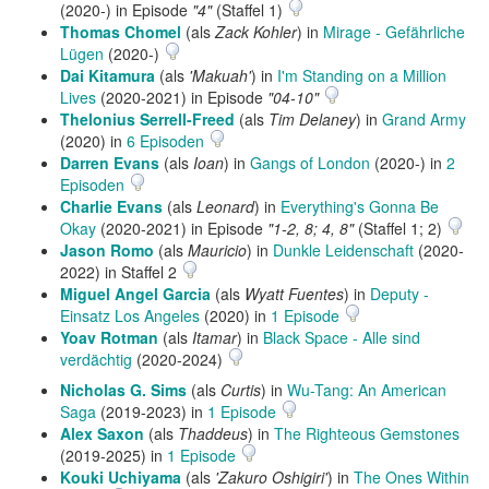
(2020-) in Episode
"4"
(Staffel 1)
Thomas Chomel
(als
Zack Kohler
) in
Mirage - Gefährliche
Lügen
(2020-)
Dai Kitamura
(als
'Makuah'
) in
I'm Standing on a Million
Lives
(2020-2021) in Episode
"04-10"
Thelonius Serrell-Freed
(als
Tim Delaney
) in
Grand Army
(2020) in
6 Episoden
Darren Evans
(als
Ioan
) in
Gangs of London
(2020-) in
2
Episoden
Charlie Evans
(als
Leonard
) in
Everything's Gonna Be
Okay
(2020-2021) in Episode
"1-2, 8; 4, 8"
(Staffel 1; 2)
Jason Romo
(als
Mauricio
) in
Dunkle Leidenschaft
(2020-
2022) in Staffel 2
Miguel Angel Garcia
(als
Wyatt Fuentes
) in
Deputy -
Einsatz Los Angeles
(2020) in
1 Episode
Yoav Rotman
(als
Itamar
) in
Black Space - Alle sind
verdächtig
(2020-2024)
Nicholas G. Sims
(als
Curtis
) in
Wu-Tang: An American
Saga
(2019-2023) in
1 Episode
Alex Saxon
(als
Thaddeus
) in
The Righteous Gemstones
(2019-2025) in
1 Episode
Kouki Uchiyama
(als
'Zakuro Oshigiri'
) in
The Ones Within