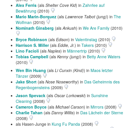
Alex Ferris
(als
Shelter Cove Kid
) in
Zahnfee auf
Bewährung
(2010)
Mario Marin-Borquez
(als
Lawrence Talbot (jung)
) in
The
Wolfman
(2010)
Nominath Ginsberg
(als
Ankush
) in
We Are Family
(2010)
Bryce Robinson
(als
Edison
) in
Valentinstag
(2010)
Harrison S. Miller
(als
Eddie, Jr.
) in
Takers
(2010)
Lino Facioli
(als
Naples
) in
Männertrip
(2010)
Tobias Campbell
(als
Kenny (jung)
) in
Betty Anne Waters
(2010)
Wen Bin Huang
(als
Li Cunxin (Kind)
) in
Maos letzter
Tänzer
(2009)
Jake Short
(als
Nose Noseworthy
) in
Das Geheimnis des
Regenbogensteins
(2009)
Jason Spevack
(als
Oscar Lorkowski
) in
Sunshine
Cleaning
(2008)
Cameron Boyce
(als
Michael Carson
) in
Mirrors
(2008)
Charlie Tahan
(als
Danny Willis
) in
Das Lächeln der Sterne
(2008)
als Hasen-Junge in
Kung Fu Panda
(2008)