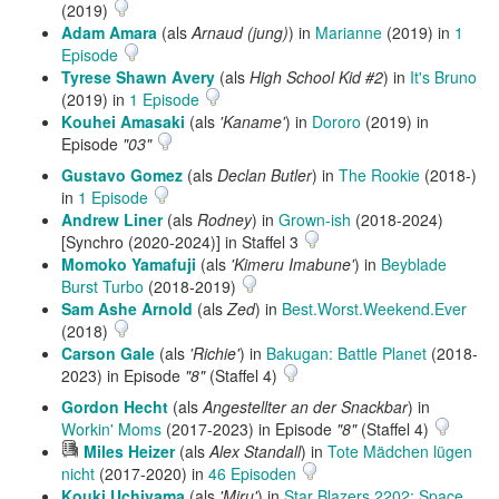
(2019)
Adam Amara
(als
Arnaud (jung)
) in
Marianne
(2019) in
1
Episode
Tyrese Shawn Avery
(als
High School Kid #2
) in
It's Bruno
(2019) in
1 Episode
Kouhei Amasaki
(als
'Kaname'
) in
Dororo
(2019) in
Episode
"03"
Gustavo Gomez
(als
Declan Butler
) in
The Rookie
(2018-)
in
1 Episode
Andrew Liner
(als
Rodney
) in
Grown-ish
(2018-2024)
[Synchro (2020-2024)] in Staffel 3
Momoko Yamafuji
(als
'Kimeru Imabune'
) in
Beyblade
Burst Turbo
(2018-2019)
Sam Ashe Arnold
(als
Zed
) in
Best.Worst.Weekend.Ever
(2018)
Carson Gale
(als
'Richie'
) in
Bakugan: Battle Planet
(2018-
2023) in Episode
"8"
(Staffel 4)
Gordon Hecht
(als
Angestellter an der Snackbar
) in
Workin' Moms
(2017-2023) in Episode
"8"
(Staffel 4)
Hörprobe
Miles Heizer
(als
Alex Standall
) in
Tote Mädchen lügen
abspielen
nicht
(2017-2020) in
46 Episoden
Kouki Uchiyama
(als
'Miru'
) in
Star Blazers 2202: Space