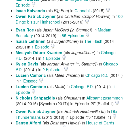
Episode
Isaac Kalvanda
(als
Big Ben
) in
Cannabis
(2015)
Owen Patrick Joyner
(als
Christian 'Crispo' Powers
) in
100
Dinge bis zur Highschool
(2015-2016)
Evan Roe
(als
Jason McCord (2. Stimme)
) in
Madam
Secretary
(2014-2019) in
85 Episoden
Isaiah Lehtinen
(als
Jugendlicher
) in
The Flash
(2014-
2023) in
1 Episode
Mesiyah Oduro-Kwarten
(als
Jugendlicher
) in
Chicago
P.D.
(2014-) in
1 Episode
Kylen Davis
(als
Jordan Atwater (1. Stimme)
) in
Chicago
P.D.
(2014-) in
2 Episoden
Lucien Cambric
(als
Miles Vincent
) in
Chicago P.D.
(2014-)
in
1 Episode
Lucien Cambric
(als
Malik
) in
Chicago P.D.
(2014-) in
1
Episode
Nicholas Sahpazidis
(als
Christian
) in
Allesamt zusammen
(2014-2016) [Synchro (2017)] in Episode
"8"
(Staffel 1)
Owen Patrick Joyner
(als
Heinrich Hiddenville III
) in
Die
Thundermans
(2013-2018) in Episode
"17"
(Staffel 4)
Darren Alford
(als
Deshawn Hayes
) in
House of Cards