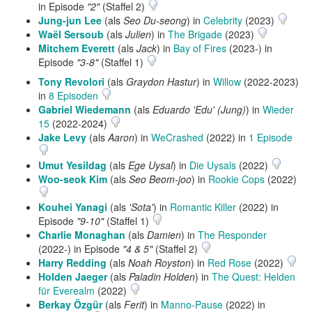
in Episode
"2"
(Staffel 2)
Jung-jun Lee
(als
Seo Du-seong
) in
Celebrity
(2023)
Waël Sersoub
(als
Julien
) in
The Brigade
(2023)
Mitchem Everett
(als
Jack
) in
Bay of Fires
(2023-) in
Episode
"3-8"
(Staffel 1)
Tony Revolori
(als
Graydon Hastur
) in
Willow
(2022-2023)
in
8 Episoden
Gabriel Wiedemann
(als
Eduardo 'Edu' (Jung)
) in
Wieder
15
(2022-2024)
Jake Levy
(als
Aaron
) in
WeCrashed
(2022) in
1 Episode
Umut Yesildag
(als
Ege Uysal
) in
Die Uysals
(2022)
Woo-seok Kim
(als
Seo Beom-joo
) in
Rookie Cops
(2022)
Kouhei Yanagi
(als
'Sota'
) in
Romantic Killer
(2022) in
Episode
"9-10"
(Staffel 1)
Charlie Monaghan
(als
Damien
) in
The Responder
(2022-) in Episode
"4 & 5"
(Staffel 2)
Harry Redding
(als
Noah Royston
) in
Red Rose
(2022)
Holden Jaeger
(als
Paladin Holden
) in
The Quest: Helden
für Everealm
(2022)
Berkay Özgür
(als
Ferit
) in
Manno-Pause
(2022) in