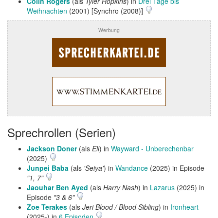
Colin Rogers
(als
Tyler Hopkins
) in
Drei Tage bis
Weihnachten
(2001) [Synchro (2008)]
Werbung
Sprechrollen (Serien)
Jackson Doner
(als
Eli
) in
Wayward - Unberechenbar
(2025)
Junpei Baba
(als
'Seiya'
) in
Wandance
(2025) in Episode
"1, 7"
Jaouhar Ben Ayed
(als
Harry Nash
) in
Lazarus
(2025) in
Episode
"3 & 6"
Zoe Terakes
(als
Jeri Blood / Blood Sibling
) in
Ironheart
(2025-) in
6 Episoden