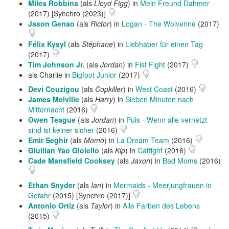
Miles Robbins
(als
Lloyd Figg
) in
Mein Freund Dahmer
(2017) [Synchro (2023)]
Jason Genao
(als
Rictor
) in
Logan - The Wolverine
(2017)
Félix Kysyl
(als
Stéphane
) in
Liebhaber für einen Tag
(2017)
Tim Johnson Jr.
(als
Jordan
) in
Fist Fight
(2017)
als Charlie in
Bigfoot Junior
(2017)
Devi Couzigou
(als
Copkiller
) in
West Coast
(2016)
James Melville
(als
Harry
) in
Sieben Minuten nach
Mitternacht
(2016)
Owen Teague
(als
Jordan
) in
Puls - Wenn alle vernetzt
sind ist keiner sicher
(2016)
Emir Seghir
(als
Momo
) in
La Dream Team
(2016)
Giullian Yao Gioiello
(als
Kip
) in
Catfight
(2016)
Cade Mansfield Cooksey
(als
Jaxon
) in
Bad Moms
(2016)
Ethan Snyder
(als
Ian
) in
Mermaids - Meerjungfrauen in
Gefahr
(2015) [Synchro (2017)]
Antonio Ortiz
(als
Taylor
) in
Alle Farben des Lebens
(2015)