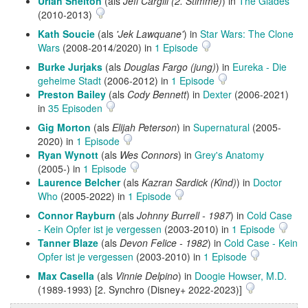
Uriah Shelton
(als
Jeff Cargill (2. Stimme)
) in
The Glades
(2010-2013)
Kath Soucie
(als
'Jek Lawquane'
) in
Star Wars: The Clone
Wars
(2008-2014/2020) in
1 Episode
Burke Jurjaks
(als
Douglas Fargo (jung)
) in
Eureka - Die
geheime Stadt
(2006-2012) in
1 Episode
Preston Bailey
(als
Cody Bennett
) in
Dexter
(2006-2021)
in
35 Episoden
Gig Morton
(als
Elijah Peterson
) in
Supernatural
(2005-
2020) in
1 Episode
Ryan Wynott
(als
Wes Connors
) in
Grey's Anatomy
(2005-) in
1 Episode
Laurence Belcher
(als
Kazran Sardick (Kind)
) in
Doctor
Who
(2005-2022) in
1 Episode
Connor Rayburn
(als
Johnny Burrell - 1987
) in
Cold Case
- Kein Opfer ist je vergessen
(2003-2010) in
1 Episode
Tanner Blaze
(als
Devon Felice - 1982
) in
Cold Case - Kein
Opfer ist je vergessen
(2003-2010) in
1 Episode
Max Casella
(als
Vinnie Delpino
) in
Doogie Howser, M.D.
(1989-1993) [2. Synchro (Disney+ 2022-2023)]