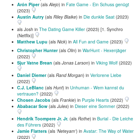
Arón Piper
(als
Alejo
) in
Fate Game - Ein Schuss genügt
(2023)
Austin Autry
(als
Riley Blaike
) in
Die dunkle Saat
(2023)
als Josh in
The Dating Game Killer
(2023) [1. Synchro
(Netflix)]
Matthew Lupu
(als
Nick
) in
All Fun and Game
(2023)
Christopher Hunter
(als
Olin
) in
WarHunt - Hexenjäger
(2022)
Sjur Vatne Brean
(als
Jonas Larson
) in
Viking Wolf
(2022)
Daniel Diemer
(als
Rand Morgan
) in
Verlorene Liebe
(2022)
C.J. LeBlanc
(als
Hunt
) in
Unhuman - Wem kannst du
vertrauen?
(2022)
Chosen Jacobs
(als
Frankie
) in
Purple Hearts
(2022)
Ababacar Sow
(als
Jules
) in
Dieser eine Sommer
(2022)
Hendrik Toompere Jr. Jr.
(als
Rothe
) in
Burial - Die Leiche
des Führers
(2022)
Jamie Flatters
(als
'Neteyam'
) in
Avatar: The Way of Water
(2022)