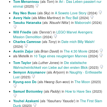
Tom Menanteau
(als
Tom
) in
Ari - Das Leben passiert nur
einmal
(2025)
Ray Neo Buso
(als
Sky
) in
A Soweto Love Story
(2024)
Avery Hale
(als
Miles Martinez
) in
Rez Ball
(2024)
Tasuku Hatanaka
(als
'Atsushi Nitta'
) in
Maboroshi
(2024)
Will Friedle
(als
'Dennis'
) in
LEGO Marvel Avengers:
Mission Demolition
(2024)
Charles Camrose
(als
Tony
) in
Date mich Billy Walsh!
(2024)
Austin Zajur
(als
Brian David
) in
The 4:30 Movie
(2024)
als Metelik in
10 Tage eines neugierigen Mannes
(2024)
Tom Taylor
(als
Luther Jones
) in
Die statistische
Wahrscheinlichkeit von Liebe auf den ersten Blick
(2023)
Semyon Arzumanov
(als
Artyom
) in
Naughty - Entfesselte
Lust
(2023)
Kyung-soo Do
(als
Hwang Sun-woo
) in
The Moon
(2023)
Samuel Bottomley
(als
Paddy
) in
How to Have Sex
(2023)
Youhei Azakami
(als
'Yasuharu Yasuda'
) in
The First Slam
Dunk
(2023)