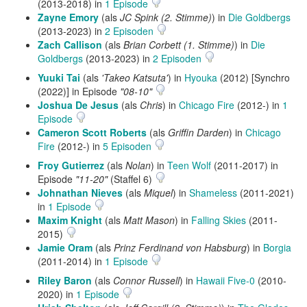
(2013-2018) in
1 Episode
Zayne Emory
(als
JC Spink (2. Stimme)
) in
Die Goldbergs
(2013-2023) in
2 Episoden
Zach Callison
(als
Brian Corbett (1. Stimme)
) in
Die
Goldbergs
(2013-2023) in
2 Episoden
Yuuki Tai
(als
'Takeo Katsuta'
) in
Hyouka
(2012) [Synchro
(2022)] in Episode
"08-10"
Joshua De Jesus
(als
Chris
) in
Chicago Fire
(2012-) in
1
Episode
Cameron Scott Roberts
(als
Griffin Darden
) in
Chicago
Fire
(2012-) in
5 Episoden
Froy Gutierrez
(als
Nolan
) in
Teen Wolf
(2011-2017) in
Episode
"11-20"
(Staffel 6)
Johnathan Nieves
(als
Miquel
) in
Shameless
(2011-2021)
in
1 Episode
Maxim Knight
(als
Matt Mason
) in
Falling Skies
(2011-
2015)
Jamie Oram
(als
Prinz Ferdinand von Habsburg
) in
Borgia
(2011-2014) in
1 Episode
Riley Baron
(als
Connor Russell
) in
Hawaii Five-0
(2010-
2020) in
1 Episode