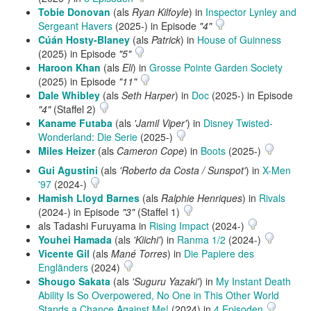
Tobie Donovan
(als
Ryan Kilfoyle
) in
Inspector Lynley and
Sergeant Havers
(2025-) in Episode
"4"
Cúán Hosty-Blaney
(als
Patrick
) in
House of Guinness
(2025) in Episode
"5"
Haroon Khan
(als
Eli
) in
Grosse Pointe Garden Society
(2025) in Episode
"11"
Dale Whibley
(als
Seth Harper
) in
Doc
(2025-) in Episode
"4"
(Staffel 2)
Kaname Futaba
(als
'Jamil Viper'
) in
Disney Twisted-
Wonderland: Die Serie
(2025-)
Miles Heizer
(als
Cameron Cope
) in
Boots
(2025-)
Gui Agustini
(als
'Roberto da Costa / Sunspot'
) in
X-Men
'97
(2024-)
Hamish Lloyd Barnes
(als
Ralphie Henriques
) in
Rivals
(2024-) in Episode
"3"
(Staffel 1)
als Tadashi Furuyama in
Rising Impact
(2024-)
Youhei Hamada
(als
'Kiichi'
) in
Ranma 1/2
(2024-)
Vicente Gil
(als
Mané Torres
) in
Die Papiere des
Engländers
(2024)
Shougo Sakata
(als
'Suguru Yazaki'
) in
My Instant Death
Ability Is So Overpowered, No One in This Other World
Stands a Chance Against Me!
(2024) in
4 Episoden