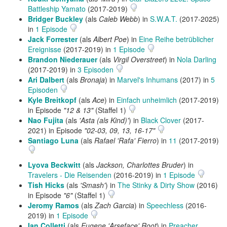
Battleship Yamato
(2017-2019)
Bridger Buckley
(als
Caleb Webb
) in
S.W.A.T.
(2017-2025)
in
1 Episode
Jack Forrester
(als
Albert Poe
) in
Eine Reihe betrüblicher
Ereignisse
(2017-2019) in
1 Episode
Brandon Niederauer
(als
Virgil Overstreet
) in
Nola Darling
(2017-2019) in
3 Episoden
Ari Dalbert
(als
Bronaja
) in
Marvel's Inhumans
(2017) in
5
Episoden
Kyle Breitkopf
(als
Ace
) in
Einfach unheimlich
(2017-2019)
in Episode
"12 & 13"
(Staffel 1)
Nao Fujita
(als
'Asta (als Kind)'
) in
Black Clover
(2017-
2021) in Episode
"02-03, 09, 13, 16-17"
Santiago Luna
(als
Rafael 'Rafa' Fierro
) in
11
(2017-2019)
Lyova Beckwitt
(als
Jackson, Charlottes Bruder
) in
Travelers - Die Reisenden
(2016-2019) in
1 Episode
Tish Hicks
(als
'Smash'
) in
The Stinky & Dirty Show
(2016)
in Episode
"6"
(Staffel 1)
Jeromy Ramos
(als
Zach Garcia
) in
Speechless
(2016-
2019) in
1 Episode
Ian Colletti
(als
Eugene 'Arseface' Root
) in
Preacher