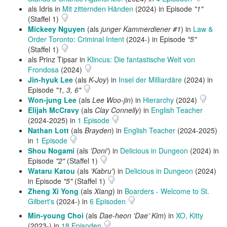
als Idris in
Mit zitternden Händen
(2024) in Episode
"1"
(Staffel 1)
Mickeey Nguyen
(als
junger Kammerdiener #1
) in
Law &
Order Toronto: Criminal Intent
(2024-) in Episode
"5"
(Staffel 1)
als Prinz Tipsar in
Klincus: Die fantastische Welt von
Frondosa
(2024)
Jin-hyuk Lee
(als
K-Joy
) in
Insel der Milliardäre
(2024) in
Episode
"1, 3, 6"
Won-jung Lee
(als
Lee Woo-jin
) in
Hierarchy
(2024)
Elijah McCravy
(als
Clay Connelly
) in
English Teacher
(2024-2025) in
1 Episode
Nathan Lott
(als
Brayden
) in
English Teacher
(2024-2025)
in
1 Episode
Shou Nogami
(als
'Doni'
) in
Delicious in Dungeon
(2024) in
Episode
"2"
(Staffel 1)
Wataru Katou
(als
'Kabru'
) in
Delicious in Dungeon
(2024)
in Episode
"5"
(Staffel 1)
Zheng Xi Yong
(als
Xiang
) in
Boarders - Welcome to St.
Gilbert's
(2024-) in
6 Episoden
Min-young Choi
(als
Dae-heon 'Dae' Kim
) in
XO, Kitty
(2023-) in
18 Episoden