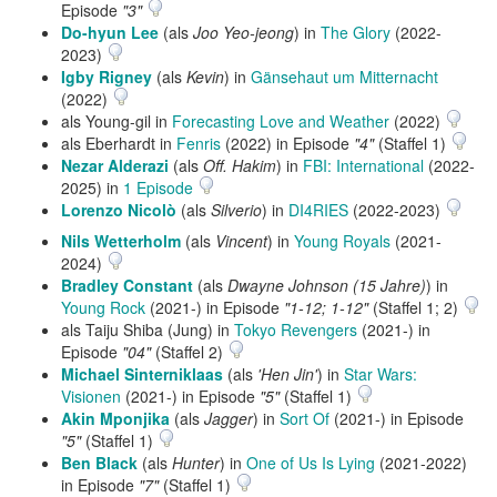
Episode
"3"
Do-hyun Lee
(als
Joo Yeo-jeong
) in
The Glory
(2022-
2023)
Igby Rigney
(als
Kevin
) in
Gänsehaut um Mitternacht
(2022)
als Young-gil in
Forecasting Love and Weather
(2022)
als Eberhardt in
Fenris
(2022) in Episode
"4"
(Staffel 1)
Nezar Alderazi
(als
Off. Hakim
) in
FBI: International
(2022-
2025) in
1 Episode
Lorenzo Nicolò
(als
Silverio
) in
DI4RIES
(2022-2023)
Nils Wetterholm
(als
Vincent
) in
Young Royals
(2021-
2024)
Bradley Constant
(als
Dwayne Johnson (15 Jahre)
) in
Young Rock
(2021-) in Episode
"1-12; 1-12"
(Staffel 1; 2)
als Taiju Shiba (Jung) in
Tokyo Revengers
(2021-) in
Episode
"04"
(Staffel 2)
Michael Sinterniklaas
(als
'Hen Jin'
) in
Star Wars:
Visionen
(2021-) in Episode
"5"
(Staffel 1)
Akin Mponjika
(als
Jagger
) in
Sort Of
(2021-) in Episode
"5"
(Staffel 1)
Ben Black
(als
Hunter
) in
One of Us Is Lying
(2021-2022)
in Episode
"7"
(Staffel 1)