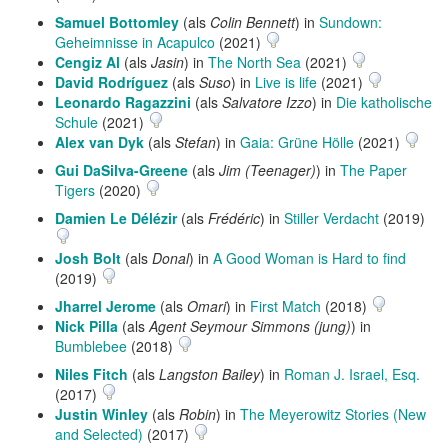
Samuel Bottomley
(als
Colin Bennett
) in
Sundown:
Geheimnisse in Acapulco
(2021)
Cengiz Al
(als
Jasin
) in
The North Sea
(2021)
David Rodríguez
(als
Suso
) in
Live is life
(2021)
Leonardo Ragazzini
(als
Salvatore Izzo
) in
Die katholische
Schule
(2021)
Alex van Dyk
(als
Stefan
) in
Gaia: Grüne Hölle
(2021)
Gui DaSilva-Greene
(als
Jim (Teenager)
) in
The Paper
Tigers
(2020)
Damien Le Délézir
(als
Frédéric
) in
Stiller Verdacht
(2019)
Josh Bolt
(als
Donal
) in
A Good Woman is Hard to find
(2019)
Jharrel Jerome
(als
Omari
) in
First Match
(2018)
Nick Pilla
(als
Agent Seymour Simmons (jung)
) in
Bumblebee
(2018)
Niles Fitch
(als
Langston Bailey
) in
Roman J. Israel, Esq.
(2017)
Justin Winley
(als
Robin
) in
The Meyerowitz Stories (New
and Selected)
(2017)