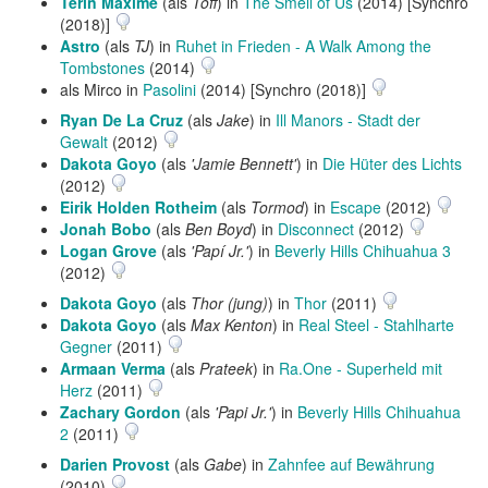
Terin Maxime
(als
Toff
) in
The Smell of Us
(2014) [Synchro
(2018)]
Astro
(als
TJ
) in
Ruhet in Frieden - A Walk Among the
Tombstones
(2014)
als Mirco in
Pasolini
(2014) [Synchro (2018)]
Ryan De La Cruz
(als
Jake
) in
Ill Manors - Stadt der
Gewalt
(2012)
Dakota Goyo
(als
'Jamie Bennett'
) in
Die Hüter des Lichts
(2012)
Eirik Holden Rotheim
(als
Tormod
) in
Escape
(2012)
Jonah Bobo
(als
Ben Boyd
) in
Disconnect
(2012)
Logan Grove
(als
'Papí Jr.'
) in
Beverly Hills Chihuahua 3
(2012)
Dakota Goyo
(als
Thor (jung)
) in
Thor
(2011)
Dakota Goyo
(als
Max Kenton
) in
Real Steel - Stahlharte
Gegner
(2011)
Armaan Verma
(als
Prateek
) in
Ra.One - Superheld mit
Herz
(2011)
Zachary Gordon
(als
'Papi Jr.'
) in
Beverly Hills Chihuahua
2
(2011)
Darien Provost
(als
Gabe
) in
Zahnfee auf Bewährung
(2010)