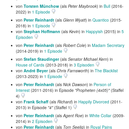
von
Torsten Münchow
(als
Peter Maybrook
) in
Bull
(2016-
2022) in
1 Episode
von
Peter Reinhardt
(als
Glenn Wyatt
) in
Quantico
(2015-
2018) in
1 Episode
von
Stephan Hoffmann
(als
Kevin
) in
Happyish
(2015) in
5
Episoden
von
Peter Reinhardt
(als
Robert Cole
) in
Madam Secretary
(2014-2019) in
1 Episode
von
Stefan Staudinger
(als
Senator Michael Kern
) in
House of Cards
(2013-2018) in
3 Episoden
von
André Beyer
(als
Chris Farnsworth
) in
The Blacklist
(2013-2023) in
1 Episode
von
Peter Reinhardt
(als
Nick Dawson
) in
Person of
Interest
(2011-2016) in Episode
"Propheten (4x05)"
(Staffel
4)
von
Frank Schaff
(als
Richard
) in
Happily Divorced
(2011-
2013) in Episode
"4"
(Staffel 1)
von
Peter Reinhardt
(als
Agent Roe
) in
White Collar
(2009-
2014) in
2 Episoden
von
Peter Reinhardt
(als
Tom Seelig
) in
Royal Pains