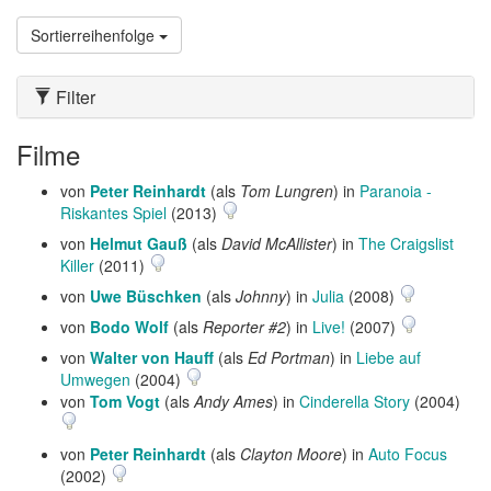
Sortierreihenfolge
Filter
Filme
von
Peter Reinhardt
(als
Tom Lungren
) in
Paranoia -
Riskantes Spiel
(2013)
von
Helmut Gauß
(als
David McAllister
) in
The Craigslist
Killer
(2011)
von
Uwe Büschken
(als
Johnny
) in
Julia
(2008)
von
Bodo Wolf
(als
Reporter #2
) in
Live!
(2007)
von
Walter von Hauff
(als
Ed Portman
) in
Liebe auf
Umwegen
(2004)
von
Tom Vogt
(als
Andy Ames
) in
Cinderella Story
(2004)
von
Peter Reinhardt
(als
Clayton Moore
) in
Auto Focus
(2002)