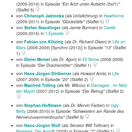
(2009-2014) in Episode
"Ein Artzt unter Aufsicht (5x01)"
(Staffel 5)
von
Christoph Jablonka
(als
Unfallchirurg
) in
Hawthorne
(2009-2011) in Episode
"Glücksfälle"
(Staffel 1)
von
Stefan Staudinger
(als
Jamie Burman
) in
Castle
(2009-2016) in
1 Episode
von
Fabian von Klitzing
(als
Dr. Richard Olsen
) in
Life on
Mars
(2008-2009) [Synchro (2013)] in Episode
"13"
(Staffel
1)
von
Dieter Memel
(als
Dr. Agon
) in
Eli Stone
(2008-2009)
in Episode
"Der Drachentöter"
(Staffel 1)
von
Hans-Jürgen Dittberner
(als
Howard Amis
) in
Life
(2007-2009) in Episode
"20"
(Staffel 2)
von
Manfred Trilling
(als
Mr. Wilcox
) in
Damages - Im Netz
der Macht
(2007-2012) in Episode
"Der Betrug"
(Staffel 2)
von
Stephan Hoffmann
(als
Dr. Mervin Farber
) in
Ugly
Betty
(2006-2010) in Episode
"Schwestern am Rande des
Nervenzusammenbruchs"
(Staffel 3)
von
Hans-Jürgen Wolf
(als
Senator Will Tollman
) in
Nemesis: Der Angriff
(2005) in Episode
"7"
(Staffel 1)