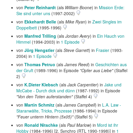
von
Peter Reinhardt
(als
William Boone
) in
Mission Erde:
Sie sind unter uns
(1997-2002)
von
Ekkehardt Belle
(als
Mike Ryan
) in
Zwei Singles im
Doppelbett
(1995-1996)
von
Manfred Trilling
(als
Jordan Avery
) in
Ein Hauch von
Himmel
(1994-2003) in
1 Episode
von
Jörg Hengstler
(als
Steve Garrett
) in
Frasier
(1993-
2004) in
1 Episode
von
Thomas Petruo
(als
James Reed
) in
Geschichten aus
der Gruft
(1989-1996) in Episode
"Opfer aus Liebe"
(Staffel
2)
von
K.Dieter Klebsch
(als
Jack Carpentier
) in
Jake und
McCabe - Durch dick und dünn
(1987-1992) in Episode
"Von den Toten auferstanden"
(Staffel 4)
von
Martin Schmitz
(als
James Campbell
) in
L.A. Law -
Staranwälte, Tricks, Prozesse
(1986-1994) in Episode
"Feuer unterm Hintern (5x05)"
(Staffel 5)
von
Ronald Nitschke
(als
Paul Marlow
) in
Mord ist ihr
Hobby
(1984-1996) [2. Synchro (RTL 1990-1998)] in
1