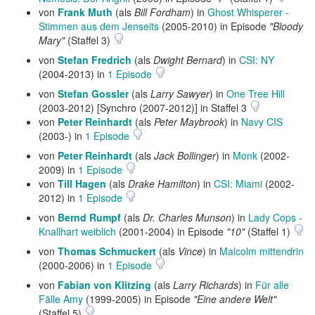
von
Frank Muth
(als
Bill Fordham
) in
Ghost Whisperer -
Stimmen aus dem Jenseits
(2005-2010) in Episode
"Bloody
Mary"
(Staffel 3)
von
Stefan Fredrich
(als
Dwight Bernard
) in
CSI: NY
(2004-2013) in
1 Episode
von
Stefan Gossler
(als
Larry Sawyer
) in
One Tree Hill
(2003-2012) [Synchro (2007-2012)] in Staffel 3
von
Peter Reinhardt
(als
Peter Maybrook
) in
Navy CIS
(2003-) in
1 Episode
von
Peter Reinhardt
(als
Jack Bollinger
) in
Monk
(2002-
2009) in
1 Episode
von
Till Hagen
(als
Drake Hamilton
) in
CSI: Miami
(2002-
2012) in
1 Episode
von
Bernd Rumpf
(als
Dr. Charles Munson
) in
Lady Cops -
Knallhart weiblich
(2001-2004) in Episode
"10"
(Staffel 1)
von
Thomas Schmuckert
(als
Vince
) in
Malcolm mittendrin
(2000-2006) in
1 Episode
von
Fabian von Klitzing
(als
Larry Richards
) in
Für alle
Fälle Amy
(1999-2005) in Episode
"Eine andere Welt"
(Staffel 5)