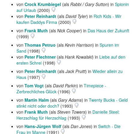
von
Crock Krumbiegel
(als
Rabbi / Gary Sutton
) in
Spionin
auf Urlaub
(2000)
von
Peter Reinhardt
(als
David Tyler
) in
Rich Kids - Wir
kaufen Daddys Firma
(2000)
von
Frank Muth
(als
Nick Cooper
) in
Das Haus der Zukunft
(1999)
von
Thomas Petruo
(als
Kevin Harrison
) in
Spuren im
Sand
(1998)
von
Peter Flechtner
(als
Hank Kowalski
) in
Liebe auf den
ersten Schrei
(1998)
von
Peter Reinhardt
(als
Jack Pruitt
) in
Wieder allein zu
Haus
(1997)
von
Tom Vogt
(als
David Parkin
) in
Timepiece -
Zerbrechliches Glück
(1996)
von
Martin Halm
(als
Gary Adams
) in
Twenty Bucks - Geld
stinkt nicht oder doch?
(1993)
von
Frank Muth
(als
Steven Towers
) in
Danielle Steel:
Herzschlag für Herzschlag
(1993)
von
Hans-Jürgen Wolf
(als
Dan Jones
) in
Switch - Die
Frau im Manne
(1991)