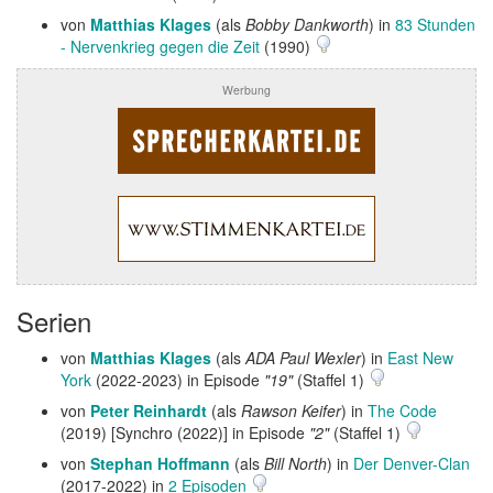
von
Matthias Klages
(als
Bobby Dankworth
) in
83 Stunden
- Nervenkrieg gegen die Zeit
(1990)
Werbung
Serien
von
Matthias Klages
(als
ADA Paul Wexler
) in
East New
York
(2022-2023) in Episode
"19"
(Staffel 1)
von
Peter Reinhardt
(als
Rawson Keifer
) in
The Code
(2019) [Synchro (2022)] in Episode
"2"
(Staffel 1)
von
Stephan Hoffmann
(als
Bill North
) in
Der Denver-Clan
(2017-2022) in
2 Episoden