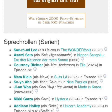
Sprechrollen (Serien)
Sae-ro-mi Lee
(als
Ha-na
) in
The WONDERfools
(2026)
Asami Seto
(als
'Saki Higashimachi'
) in
Nippon Sangoku:
Die drei Nationen der roten Sonne
(2026)
Courtney Richter
(als
Mrs. Anderson
) in
Elle
(2026-) in
Episode
"4"
Mara Klein
(als
Maya
) in
Suits LA
(2025) in Episode
"6"
So-yo Ahn
(als
Yoon Go-eun
) in
Nine Puzzles
(2025)
Ji-an Won
(als
Choi Yu-ji / Yuji Ikeda
) in
Made in Korea
(2025-2026)
Nikki Garza
(als
Carol
) in
Hysteria
(2024) in Episode
"1"
Addison Holley
(als
'Delia'
) in
Unicorn Academy
(2023-) in
Episode
"4 & 6"
(Staffel 2)