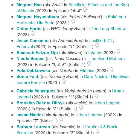
Megumi Han
(als
'Amit'
) in
Sacrificial Princess and the King
of Beasts
(2023) in Episode
"ab 4"
Megumi Hayashibara
(als
'Felori / Feliospa'
) in
Pokémon
Horizonte: Die Serie
(2023-)
Chloe Harris
(als
WPC Jenny Bush
) in
The Long Shadow
(2023)
Jesse Camacho
(als
Anmeldefrau
) in
Justified: City
Primeval
(2023) in Episode
"1"
(Staffel 1)
Ameerah Falzon-Ojo
(als
Silvana
) in
Infamy
(2023)
Nicole Sorace
(als
Tania Cacciola
) in
The Good Mothers
(2023) in Episode
"3, 4, 6"
(Staffel 1)
Pola Dębkowska
(als
Dorota
) in
Filmriss
(2023)
Sonia Faidi
(als
Yasmine Saadi
) in
Caro Nostra - Die etwas
andere Familie
(2023-)
Gabriela Velasquez
(als
Verkäuferin im Laden
) in
Urban
Legend
(2022-) in Episode
"1"
(Staffel 1)
Brooklyn Dakota Olinyk
(als
Jackie
) in
Urban Legend
(2022-) in Episode
"3"
(Staffel 1)
Imaan Haider
(als
Amanda
) in
Urban Legend
(2022-) in
Episode
"7"
(Staffel 1)
Barbara Laurean
(als
Isabella
) in
Ultra Violet & Black
Scorpion
(2022) in Episode
"2"
(Staffel 1)