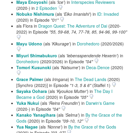
Maya Enoyoshi
(als
'Ice'
) in
Interspecies Reviewers
(2020-) in
2 Episoden
Nobuko Nishimura
(als
'Eiko Imanishi'
) in
ID: Invaded
(2020) in Episode
"01"
als Flora in
Dragon Quest: The Adventure of Dai
(2020-
2022) in Episode
"55, 59-68, 74, 77-78, 85, 94-96, 99-100"
Mayu Udono
(als
'Kikurage'
) in
Dorohedoro
(2020/2026)
Miyuri Shimabukuro
(als
'lebensspendende Hexerin'
) in
Dorohedoro
(2020/2026) in Episode
"04"
Tomori Kusunoki
(als
'Natsume'
) in
Deca-Dence
(2020)
Grace Palmer
(als
Iringana
) in
The Dead Lands
(2020)
[Synchro (2022)] in Episode
"1-3, 5 & 6"
(Staffel 1)
Sayaka Oohara
(als
'Kyoukos Mutter'
) in
The Day I
Became a God
(2020) in Episode
"05"
Yuka Nukui
(als
'Reins Freundin'
) in
Darwin's Game
(2020-) in Episode
"04"
Kanako Yanagihara
(als
'Selma'
) in
By the Grace of the
Gods
(2020) in Episode
"09-10, 12"
Yua Nagae
(als
'Nonne'
) in
By the Grace of the Gods
(2020) in Episode
"03, 07"