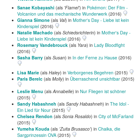
Sanae Kobayashi
(als
'Flamel'
) in
Pokémon: Der Film -
Volcanion und das mechanische Wunderwerk
(2016)
Gianna Simone
(als
Val
) in
Mother's Day - Liebe ist kein
Kinderspiel
(2016)
Natalie Machado
(als
Schiedsrichterin
) in
Mother's Day -
Liebe ist kein Kinderspiel
(2016)
Rosemary Vandebrouck
(als
Yara
) in
Lady Bloodfight
(2016)
Sasha Barry
(als
Susan
) in
In der Ferne zu Hause
(2016)
Lisa Marie
(als
Haley
) in
Verborgenes Begehren
(2015)
Paris Berelc
(als
Molly
) in
Überraschend unsichtbar
(2015)
Leslie Menu
(als
Annabelle
) in
Nur Fliegen ist schöner
(2015)
Sandy Habashneh
(als
Sandy Habashneh
) in
The Idol -
Ein Lied für Nour
(2015)
Chelsea Rendon
(als
Sonia Rosaldo
) in
City of McFarland
(2015)
Yumeha Kouda
(als
'Zuita Brusasco'
) in
Chaika, die
Sargprinzessin OVA
(2015)