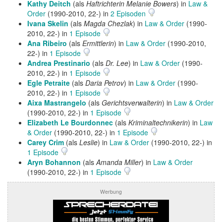
Kathy Deitch
(als
Haftrichterin Melanie Bowers
) in
Law &
Order
(1990-2010, 22-) in
2 Episoden
Ivana Skelin
(als
Magda Chezlak
) in
Law & Order
(1990-
2010, 22-) in
1 Episode
Ana Ribeiro
(als
Ermittlerin
) in
Law & Order
(1990-2010,
22-) in
1 Episode
Andrea Prestinario
(als
Dr. Lee
) in
Law & Order
(1990-
2010, 22-) in
1 Episode
Egle Petraite
(als
Daria Petrov
) in
Law & Order
(1990-
2010, 22-) in
1 Episode
Aixa Mastrangelo
(als
Gerichtsverwalterin
) in
Law & Order
(1990-2010, 22-) in
1 Episode
Elizabeth Le Bourdonnec
(als
Kriminaltechnikerin
) in
Law
& Order
(1990-2010, 22-) in
1 Episode
Carey Crim
(als
Leslie
) in
Law & Order
(1990-2010, 22-) in
1 Episode
Aryn Bohannon
(als
Amanda Miller
) in
Law & Order
(1990-2010, 22-) in
1 Episode
Werbung