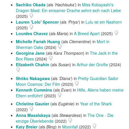
Sachiko Okada
(als
'Hachisuka'
) in
Miss Kobayashi's
Dragon Maid: Ein einsamer Drache sehnt sich nach Liebe
(2025)
Lauren 'Lolo' Spencer
(als
'Priya'
) in
Lulu ist ein Nashorn
(2025)
Lourdes Chavez
(als
Maria
) in
A Breed Apart
(2025)
Michelle Farrah Huang
(als
Clementine
) in
Mort in
Sherman Oaks
(2024)
Georgina Jane
(als
Kara Thompson
) in
The Jack in the
Box Rises
(2024)
Elizabeth Chahin
(als
Susan
) in
Arthur der Große
(2024)
Shōko Nakagawa
(als
'Diana'
) in
Pretty Guardian Sailor
Moon Cosmos: Der Film
(2023)
Kenneth Cummins
(als
Evan
) in
Hilfe, Aliens haben meine
Eltern entführt!
(2023)
Christine Gautier
(als
Eugénie
) in
Year of the Shark
(2022)
Anna Masalskaya
(als
Stewardess
) in
The One - Die
einzige Überlebende
(2022)
Katy Breier
(als
Bling
) in
Moonfall
(2022)