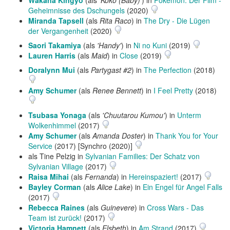
Wakana Kingyo
(als
'Koko (Baby)'
) in
Pokémon: Der Film -
Geheimnisse des Dschungels
(2020)
Miranda Tapsell
(als
Rita Raco
) in
The Dry - Die Lügen
der Vergangenheit
(2020)
Saori Takamiya
(als
'Handy'
) in
Ni no Kuni
(2019)
Lauren Harris
(als
Maid
) in
Close
(2019)
Doralynn Mui
(als
Partygast #2
) in
The Perfection
(2018)
Amy Schumer
(als
Renee Bennett
) in
I Feel Pretty
(2018)
Tsubasa Yonaga
(als
'Chuutarou Kumou'
) in
Unterm
Wolkenhimmel
(2017)
Amy Schumer
(als
Amanda Doster
) in
Thank You for Your
Service
(2017) [Synchro (2020)]
als Tine Pelzig in
Sylvanian Families: Der Schatz von
Sylvanian Village
(2017)
Raisa Mihai
(als
Fernanda
) in
Hereinspaziert!
(2017)
Bayley Corman
(als
Alice Lake
) in
Ein Engel für Angel Falls
(2017)
Rebecca Raines
(als
Guinevere
) in
Cross Wars - Das
Team ist zurück!
(2017)
Victoria Hamnett
(als
Elsbeth
) in
Am Strand
(2017)