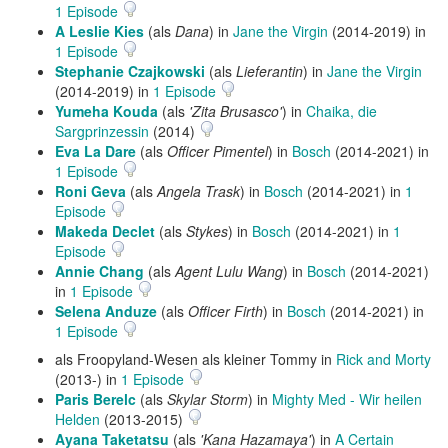
1 Episode
A Leslie Kies
(als
Dana
) in
Jane the Virgin
(2014-2019) in
1 Episode
Stephanie Czajkowski
(als
Lieferantin
) in
Jane the Virgin
(2014-2019) in
1 Episode
Yumeha Kouda
(als
'Zita Brusasco'
) in
Chaika, die
Sargprinzessin
(2014)
Eva La Dare
(als
Officer Pimentel
) in
Bosch
(2014-2021) in
1 Episode
Roni Geva
(als
Angela Trask
) in
Bosch
(2014-2021) in
1
Episode
Makeda Declet
(als
Stykes
) in
Bosch
(2014-2021) in
1
Episode
Annie Chang
(als
Agent Lulu Wang
) in
Bosch
(2014-2021)
in
1 Episode
Selena Anduze
(als
Officer Firth
) in
Bosch
(2014-2021) in
1 Episode
als Froopyland-Wesen als kleiner Tommy in
Rick and Morty
(2013-) in
1 Episode
Paris Berelc
(als
Skylar Storm
) in
Mighty Med - Wir heilen
Helden
(2013-2015)
Ayana Taketatsu
(als
'Kana Hazamaya'
) in
A Certain