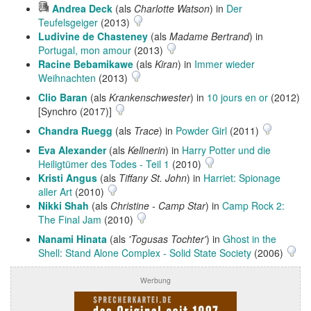
Hörprobe
Andrea Deck
(als
Charlotte Watson
) in
Der
abspielen
Teufelsgeiger
(2013)
Ludivine de Chasteney
(als
Madame Bertrand
) in
Portugal, mon amour
(2013)
Racine Bebamikawe
(als
Kiran
) in
Immer wieder
Weihnachten
(2013)
Clio Baran
(als
Krankenschwester
) in
10 jours en or
(2012)
[Synchro (2017)]
Chandra Ruegg
(als
Trace
) in
Powder Girl
(2011)
Eva Alexander
(als
Kellnerin
) in
Harry Potter und die
Heiligtümer des Todes - Teil 1
(2010)
Kristi Angus
(als
Tiffany St. John
) in
Harriet: Spionage
aller Art
(2010)
Nikki Shah
(als
Christine - Camp Star
) in
Camp Rock 2:
The Final Jam
(2010)
Nanami Hinata
(als
'Togusas Tochter'
) in
Ghost in the
Shell: Stand Alone Complex - Solid State Society
(2006)
Werbung