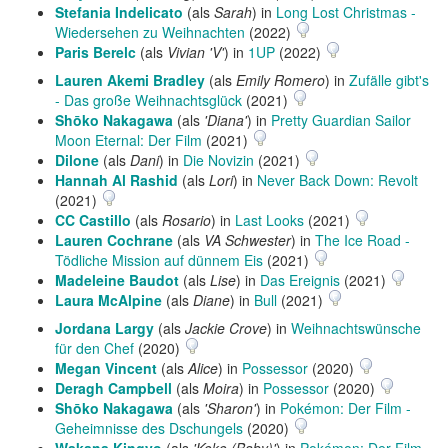
Stefania Indelicato
(als
Sarah
) in
Long Lost Christmas -
Wiedersehen zu Weihnachten
(2022)
Paris Berelc
(als
Vivian 'V'
) in
1UP
(2022)
Lauren Akemi Bradley
(als
Emily Romero
) in
Zufälle gibt's
- Das große Weihnachtsglück
(2021)
Shōko Nakagawa
(als
'Diana'
) in
Pretty Guardian Sailor
Moon Eternal: Der Film
(2021)
Dilone
(als
Dani
) in
Die Novizin
(2021)
Hannah Al Rashid
(als
Lori
) in
Never Back Down: Revolt
(2021)
CC Castillo
(als
Rosario
) in
Last Looks
(2021)
Lauren Cochrane
(als
VA Schwester
) in
The Ice Road -
Tödliche Mission auf dünnem Eis
(2021)
Madeleine Baudot
(als
Lise
) in
Das Ereignis
(2021)
Laura McAlpine
(als
Diane
) in
Bull
(2021)
Jordana Largy
(als
Jackie Crove
) in
Weihnachtswünsche
für den Chef
(2020)
Megan Vincent
(als
Alice
) in
Possessor
(2020)
Deragh Campbell
(als
Moira
) in
Possessor
(2020)
Shōko Nakagawa
(als
'Sharon'
) in
Pokémon: Der Film -
Geheimnisse des Dschungels
(2020)