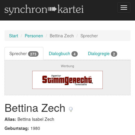
Navig
umsch
Start
Personen
Bettina Zech
Sprecher
Sprecher
Dialogbuch
Dialogregie
273
4
2
Werbung
Bettina Zech
Alias:
Bettina Isabel Zech
Geburtstag:
1980