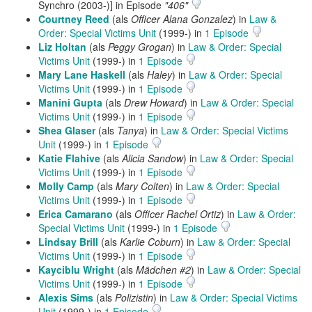
Synchro (2003-)] in Episode
"406"
Courtney Reed
(als
Officer Alana Gonzalez
) in
Law &
Order: Special Victims Unit
(1999-) in
1 Episode
Liz Holtan
(als
Peggy Grogan
) in
Law & Order: Special
Victims Unit
(1999-) in
1 Episode
Mary Lane Haskell
(als
Haley
) in
Law & Order: Special
Victims Unit
(1999-) in
1 Episode
Manini Gupta
(als
Drew Howard
) in
Law & Order: Special
Victims Unit
(1999-) in
1 Episode
Shea Glaser
(als
Tanya
) in
Law & Order: Special Victims
Unit
(1999-) in
1 Episode
Katie Flahive
(als
Alicia Sandow
) in
Law & Order: Special
Victims Unit
(1999-) in
1 Episode
Molly Camp
(als
Mary Colten
) in
Law & Order: Special
Victims Unit
(1999-) in
1 Episode
Erica Camarano
(als
Officer Rachel Ortiz
) in
Law & Order:
Special Victims Unit
(1999-) in
1 Episode
Lindsay Brill
(als
Karlie Coburn
) in
Law & Order: Special
Victims Unit
(1999-) in
1 Episode
Kayciblu Wright
(als
Mädchen #2
) in
Law & Order: Special
Victims Unit
(1999-) in
1 Episode
Alexis Sims
(als
Polizistin
) in
Law & Order: Special Victims
Unit
(1999-) in
1 Episode