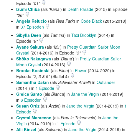
Episode
"01"
Izumi Chiba
(als
'Kana'
) in
Death Parade
(2015) in Episode
"06"
Angela Relucio
(als
Risa Park
) in
Code Black
(2015-2018)
in
37 Episoden
Sibylla Deen
(als
Tamina
) in
Taxi Brooklyn
(2014) in
Episode
"8"
Ayane Sakura
(als
'Mii'
) in
Pretty Guardian Sailor Moon
Crystal
(2014-2016) in Episode
"3"
Shōko Nakagawa
(als
'Diana'
) in
Pretty Guardian Sailor
Moon Crystal
(2014-2016)
Brooke Kosinski
(als
Ellen
) in
Power
(2014-2020) in
Episode
"2, 3 & 5"
(Staffel 4)
Samantha Dakin
(als
Schwester Atwell
) in
Outlander
(2014-) in
1 Episode
Greice Santo
(als
Blanca
) in
Jane the Virgin
(2014-2019)
in
6 Episoden
Susan Ortiz
(als
Ärztin
) in
Jane the Virgin
(2014-2019) in
1
Episode
Crystal Mantecon
(als
Frau in Telenovela
) in
Jane the
Virgin
(2014-2019) in
1 Episode
Alli Kinzel
(als
Kellnerin
) in
Jane the Virgin
(2014-2019) in