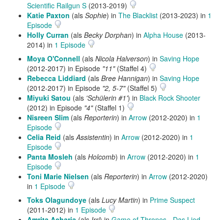
Scientific Railgun S
(2013-2019)
Katie Paxton
(als
Sophie
) in
The Blacklist
(2013-2023) in
1
Episode
Holly Curran
(als
Becky Dorphan
) in
Alpha House
(2013-
2014) in
1 Episode
Moya O'Connell
(als
Nicola Halverson
) in
Saving Hope
(2012-2017) in Episode
"11"
(Staffel 4)
Rebecca Liddiard
(als
Bree Hannigan
) in
Saving Hope
(2012-2017) in Episode
"2, 5-7"
(Staffel 5)
Miyuki Satou
(als
'Schülerin #1'
) in
Black Rock Shooter
(2012) in Episode
"4"
(Staffel 1)
Nisreen Slim
(als
Reporterin
) in
Arrow
(2012-2020) in
1
Episode
Celia Reid
(als
Assistentin
) in
Arrow
(2012-2020) in
1
Episode
Panta Mosleh
(als
Holcomb
) in
Arrow
(2012-2020) in
1
Episode
Toni Marie Nielsen
(als
Reporterin
) in
Arrow
(2012-2020)
in
1 Episode
Toks Olagundoye
(als
Lucy Martin
) in
Prime Suspect
(2011-2012) in
1 Episode
Amrita Acharia
(als
Irri
) in
Game of Thrones - Das Lied