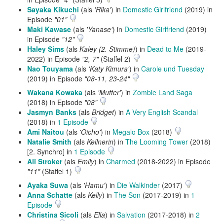
Sayaka Kikuchi
(als
'Rika'
) in
Domestic Girlfriend
(2019) in
Episode
"01"
Maki Kawase
(als
'Yanase'
) in
Domestic Girlfriend
(2019)
in Episode
"12"
Haley Sims
(als
Kaley (2. Stimme)
) in
Dead to Me
(2019-
2022) in Episode
"2, 7"
(Staffel 2)
Nao Touyama
(als
'Katy Kimura'
) in
Carole und Tuesday
(2019) in Episode
"08-11, 23-24"
Wakana Kowaka
(als
'Mutter'
) in
Zombie Land Saga
(2018) in Episode
"08"
Jasmyn Banks
(als
Bridget
) in
A Very English Scandal
(2018) in
1 Episode
Ami Naitou
(als
'Oicho'
) in
Megalo Box
(2018)
Natalie Smith
(als
Kellnerin
) in
The Looming Tower
(2018)
[2. Synchro] in
1 Episode
Ali Stroker
(als
Emily
) in
Charmed
(2018-2022) in Episode
"11"
(Staffel 1)
Ayaka Suwa
(als
'Hamu'
) in
Die Walkinder
(2017)
Anna Schatte
(als
Kelly
) in
The Son
(2017-2019) in
1
Episode
Christina Sicoli
(als
Ella
) in
Salvation
(2017-2018) in
2