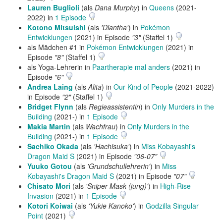
Lauren Buglioli
(als
Dana Murphy
) in
Queens
(2021-
2022) in
1 Episode
Kotono Mitsuishi
(als
'Diantha'
) in
Pokémon
Entwicklungen
(2021) in Episode
"3"
(Staffel 1)
als Mädchen #1 in
Pokémon Entwicklungen
(2021) in
Episode
"8"
(Staffel 1)
als Yoga-Lehrerin in
Paartherapie mal anders
(2021) in
Episode
"6"
Andrea Laing
(als
Alita
) in
Our Kind of People
(2021-2022)
in Episode
"2"
(Staffel 1)
Bridget Flynn
(als
Regieassistentin
) in
Only Murders in the
Building
(2021-) in
1 Episode
Makia Martin
(als
Wachfrau
) in
Only Murders in the
Building
(2021-) in
1 Episode
Sachiko Okada
(als
'Hachisuka'
) in
Miss Kobayashi's
Dragon Maid S
(2021) in Episode
"06-07"
Yuuko Gotou
(als
'Grundschullehrerin'
) in
Miss
Kobayashi's Dragon Maid S
(2021) in Episode
"07"
Chisato Mori
(als
'Sniper Mask (jung)'
) in
High-Rise
Invasion
(2021) in
1 Episode
Kotori Koiwai
(als
'Yukie Kanoko'
) in
Godzilla Singular
Point
(2021)