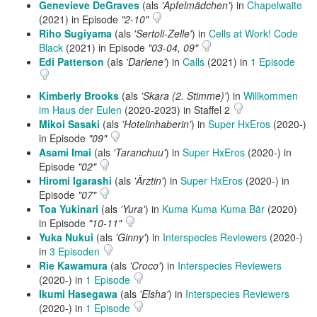
Genevieve DeGraves
(als
'Apfelmädchen'
) in
Chapelwaite
(2021) in Episode
"2-10"
Riho Sugiyama
(als
'Sertoli-Zelle'
) in
Cells at Work! Code
Black
(2021) in Episode
"03-04, 09"
Edi Patterson
(als
'Darlene'
) in
Calls
(2021) in
1 Episode
Kimberly Brooks
(als
'Skara (2. Stimme)'
) in
Willkommen
im Haus der Eulen
(2020-2023) in Staffel 2
Mikoi Sasaki
(als
'Hotelinhaberin'
) in
Super HxEros
(2020-)
in Episode
"09"
Asami Imai
(als
'Taranchuu'
) in
Super HxEros
(2020-) in
Episode
"02"
Hiromi Igarashi
(als
'Ärztin'
) in
Super HxEros
(2020-) in
Episode
"07"
Toa Yukinari
(als
'Yura'
) in
Kuma Kuma Kuma Bär
(2020)
in Episode
"10-11"
Yuka Nukui
(als
'Ginny'
) in
Interspecies Reviewers
(2020-)
in
3 Episoden
Rie Kawamura
(als
'Croco'
) in
Interspecies Reviewers
(2020-) in
1 Episode
Ikumi Hasegawa
(als
'Elsha'
) in
Interspecies Reviewers
(2020-) in
1 Episode