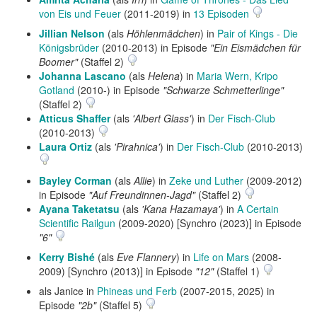
von Eis und Feuer
(2011-2019) in
13 Episoden
Jillian Nelson
(als
Höhlenmädchen
) in
Pair of Kings - Die
Königsbrüder
(2010-2013) in Episode
"Ein Eismädchen für
Boomer"
(Staffel 2)
Johanna Lascano
(als
Helena
) in
Maria Wern, Kripo
Gotland
(2010-) in Episode
"Schwarze Schmetterlinge"
(Staffel 2)
Atticus Shaffer
(als
'Albert Glass'
) in
Der Fisch-Club
(2010-2013)
Laura Ortiz
(als
'Pirahnica'
) in
Der Fisch-Club
(2010-2013)
Bayley Corman
(als
Allie
) in
Zeke und Luther
(2009-2012)
in Episode
"Auf Freundinnen-Jagd"
(Staffel 2)
Ayana Taketatsu
(als
'Kana Hazamaya'
) in
A Certain
Scientific Railgun
(2009-2020) [Synchro (2023)] in Episode
"6"
Kerry Bishé
(als
Eve Flannery
) in
Life on Mars
(2008-
2009) [Synchro (2013)] in Episode
"12"
(Staffel 1)
als Janice in
Phineas und Ferb
(2007-2015, 2025) in
Episode
"2b"
(Staffel 5)