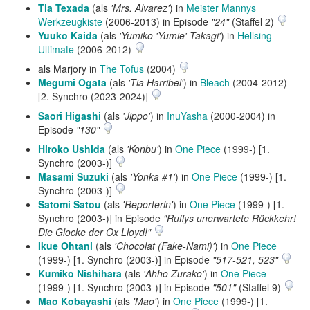
Tia Texada
(als
'Mrs. Alvarez'
) in
Meister Mannys
Werkzeugkiste
(2006-2013) in Episode
"24"
(Staffel 2)
Yuuko Kaida
(als
'Yumiko 'Yumie' Takagi'
) in
Hellsing
Ultimate
(2006-2012)
als Marjory in
The Tofus
(2004)
Megumi Ogata
(als
'Tia Harribel'
) in
Bleach
(2004-2012)
[2. Synchro (2023-2024)]
Saori Higashi
(als
'Jippo'
) in
InuYasha
(2000-2004) in
Episode
"130"
Hiroko Ushida
(als
'Konbu'
) in
One Piece
(1999-) [1.
Synchro (2003-)]
Masami Suzuki
(als
'Yonka #1'
) in
One Piece
(1999-) [1.
Synchro (2003-)]
Satomi Satou
(als
'Reporterin'
) in
One Piece
(1999-) [1.
Synchro (2003-)] in Episode
"Ruffys unerwartete Rückkehr!
Die Glocke der Ox Lloyd!"
Ikue Ohtani
(als
'Chocolat (Fake-Nami)'
) in
One Piece
(1999-) [1. Synchro (2003-)] in Episode
"517-521, 523"
Kumiko Nishihara
(als
'Ahho Zurako'
) in
One Piece
(1999-) [1. Synchro (2003-)] in Episode
"501"
(Staffel 9)
Mao Kobayashi
(als
'Mao'
) in
One Piece
(1999-) [1.