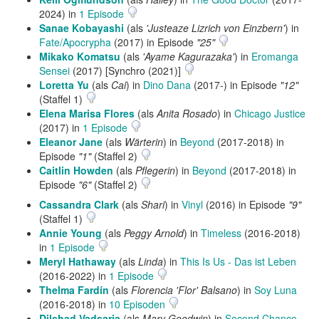
2024) in
1 Episode
Sanae Kobayashi
(als
'Justeaze Lizrich von Einzbern'
) in
Fate/Apocrypha
(2017) in Episode
"25"
Mikako Komatsu
(als
'Ayame Kagurazaka'
) in
Eromanga
Sensei
(2017) [Synchro (2021)]
Loretta Yu
(als
Cai
) in
Dino Dana
(2017-) in Episode
"12"
(Staffel 1)
Elena Marisa Flores
(als
Anita Rosado
) in
Chicago Justice
(2017) in
1 Episode
Eleanor Jane
(als
Wärterin
) in
Beyond
(2017-2018) in
Episode
"1"
(Staffel 2)
Caitlin Howden
(als
Pflegerin
) in
Beyond
(2017-2018) in
Episode
"6"
(Staffel 2)
Cassandra Clark
(als
Shari
) in
Vinyl
(2016) in Episode
"9"
(Staffel 1)
Annie Young
(als
Peggy Arnold
) in
Timeless
(2016-2018)
in
1 Episode
Meryl Hathaway
(als
Linda
) in
This Is Us - Das ist Leben
(2016-2022) in
1 Episode
Thelma Fardín
(als
Florencia 'Flor' Balsano
) in
Soy Luna
(2016-2018) in
10 Episoden
Dilshad Vadsaria
(als
Mary Goodwin
) in
Second Chance