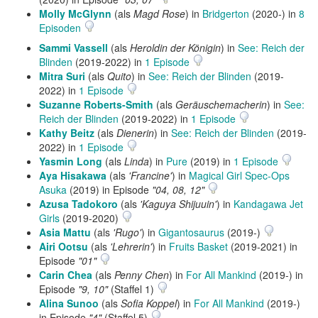
Molly McGlynn
(als
Magd Rose
) in
Bridgerton
(2020-) in
8
Episoden
Sammi Vassell
(als
Heroldin der Königin
) in
See: Reich der
Blinden
(2019-2022) in
1 Episode
Mitra Suri
(als
Quito
) in
See: Reich der Blinden
(2019-
2022) in
1 Episode
Suzanne Roberts-Smith
(als
Geräuschemacherin
) in
See:
Reich der Blinden
(2019-2022) in
1 Episode
Kathy Beitz
(als
Dienerin
) in
See: Reich der Blinden
(2019-
2022) in
1 Episode
Yasmin Long
(als
Linda
) in
Pure
(2019) in
1 Episode
Aya Hisakawa
(als
'Francine'
) in
Magical Girl Spec-Ops
Asuka
(2019) in Episode
"04, 08, 12"
Azusa Tadokoro
(als
'Kaguya Shijuuin'
) in
Kandagawa Jet
Girls
(2019-2020)
Asia Mattu
(als
'Rugo'
) in
Gigantosaurus
(2019-)
Airi Ootsu
(als
'Lehrerin'
) in
Fruits Basket
(2019-2021) in
Episode
"01"
Carin Chea
(als
Penny Chen
) in
For All Mankind
(2019-) in
Episode
"9, 10"
(Staffel 1)
Alina Sunoo
(als
Sofia Koppel
) in
For All Mankind
(2019-)
in Episode
"4"
(Staffel 5)