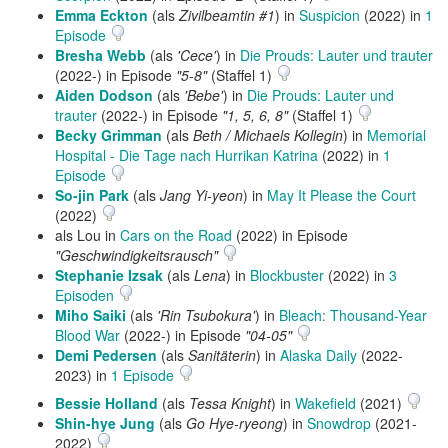
Emma Eckton
(als
Zivilbeamtin #1
) in
Suspicion
(2022) in
1
Episode
Bresha Webb
(als
'Cece'
) in
Die Prouds: Lauter und trauter
(2022-) in Episode
"5-8"
(Staffel 1)
Aiden Dodson
(als
'Bebe'
) in
Die Prouds: Lauter und
trauter
(2022-) in Episode
"1, 5, 6, 8"
(Staffel 1)
Becky Grimman
(als
Beth / Michaels Kollegin
) in
Memorial
Hospital - Die Tage nach Hurrikan Katrina
(2022) in
1
Episode
So-jin Park
(als
Jang Yi-yeon
) in
May It Please the Court
(2022)
als Lou in
Cars on the Road
(2022) in Episode
"Geschwindigkeitsrausch"
Stephanie Izsak
(als
Lena
) in
Blockbuster
(2022) in
3
Episoden
Miho Saiki
(als
'Rin Tsubokura'
) in
Bleach: Thousand-Year
Blood War
(2022-) in Episode
"04-05"
Demi Pedersen
(als
Sanitäterin
) in
Alaska Daily
(2022-
2023) in
1 Episode
Bessie Holland
(als
Tessa Knight
) in
Wakefield
(2021)
Shin-hye Jung
(als
Go Hye-ryeong
) in
Snowdrop
(2021-
2022)