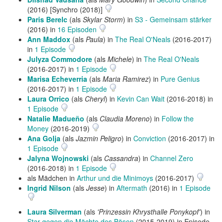
(2016) [Synchro (2018)]
Paris Berelc
(als
Skylar Storm
) in
S3 - Gemeinsam stärker
(2016) in
16 Episoden
Ann Maddox
(als
Paula
) in
The Real O'Neals
(2016-2017)
in
1 Episode
Julyza Commodore
(als
Michele
) in
The Real O'Neals
(2016-2017) in
1 Episode
Marisa Echeverria
(als
Maria Ramirez
) in
Pure Genius
(2016-2017) in
1 Episode
Laura Orrico
(als
Cheryl
) in
Kevin Can Wait
(2016-2018) in
1 Episode
Natalie Madueño
(als
Claudia Moreno
) in
Follow the
Money
(2016-2019)
Ana Golja
(als
Jazmin Peligro
) in
Conviction
(2016-2017) in
1 Episode
Jalyna Wojnowski
(als
Cassandra
) in
Channel Zero
(2016-2018) in
1 Episode
als Mädchen in
Arthur und die Minimoys
(2016-2017)
Ingrid Nilson
(als
Jesse
) in
Aftermath
(2016) in
1 Episode
Laura Silverman
(als
'Prinzessin Khrysthalle Ponykopf'
) in
Star gegen die Mächte des Bösen
(2015-2019) in Episode