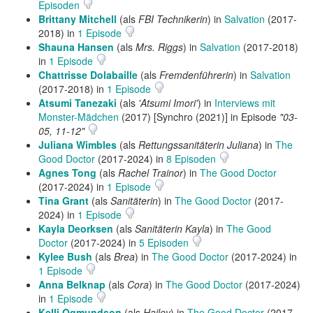
Episoden
Brittany Mitchell
(als
FBI Technikerin
) in
Salvation
(2017-
2018) in
1 Episode
Shauna Hansen
(als
Mrs. Riggs
) in
Salvation
(2017-2018)
in
1 Episode
Chattrisse Dolabaille
(als
Fremdenführerin
) in
Salvation
(2017-2018) in
1 Episode
Atsumi Tanezaki
(als
'Atsumi Imori'
) in
Interviews mit
Monster-Mädchen
(2017) [Synchro (2021)] in Episode
"03-
05, 11-12"
Juliana Wimbles
(als
Rettungssanitäterin Juliana
) in
The
Good Doctor
(2017-2024) in
8 Episoden
Agnes Tong
(als
Rachel Trainor
) in
The Good Doctor
(2017-2024) in
1 Episode
Tina Grant
(als
Sanitäterin
) in
The Good Doctor
(2017-
2024) in
1 Episode
Kayla Deorksen
(als
Sanitäterin Kayla
) in
The Good
Doctor
(2017-2024) in
5 Episoden
Kylee Bush
(als
Brea
) in
The Good Doctor
(2017-2024) in
1 Episode
Anna Belknap
(als
Cora
) in
The Good Doctor
(2017-2024)
in
1 Episode
Kelli Ogmundson
(als
Hailey
) in
The Good Doctor
(2017-