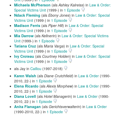
Michaela McPherson
(als
Ashley Kalreiss
) in
Law & Order:
Special Victims Unit
(1999-) in
1 Episode
Ndack Fleming
(als
Ebony Jones
) in
Law & Order: Special
Victims Unit
(1999-) in
1 Episode
Madison Ferris
(als
Piper Hill
) in
Law & Order: Special
Victims Unit
(1999-) in
1 Episode
Mia Darrow
(als
Kellnerin
) in
Law & Order: Special Victims
Unit
(1999-) in
1 Episode
Tatiana Cruz
(als
Maria Varga
) in
Law & Order: Special
Victims Unit
(1999-) in
1 Episode
Ivy Croteau
(als
Courtney Holden
) in
Law & Order: Special
Victims Unit
(1999-) in
1 Episode
als Jay in
Caillou
(1997-2018)
Karen Walsh
(als
Diane Crutchfield
) in
Law & Order
(1990-
2010, 22-) in
1 Episode
Elena Ricardo
(als
Alexis Morphew
) in
Law & Order
(1990-
2010, 22-) in
1 Episode
Diana Lovell
(als
Hotel Managerin
) in
Law & Order
(1990-
2010, 22-) in
1 Episode
Anita Flanagan
(als
Gerichtsverwalterin
) in
Law & Order
(1990-2010, 22-) in
1 Episode