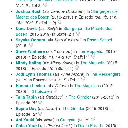
"21"
(Staffel 3)
Joshua Rush
(als
'Jeremy Birnbaum'
) in
Star gegen die
Mächte des Bösen
(2015-2019) in Episode
"3a, 4b, 11b;
15b, 19b"
(Staffel 1; 2)
Dana Davis
(als
'Kelly'
) in
Star gegen die Mächte des
Bösen
(2015-2019) in Staffel 2-4
Sayaka Oohara
(als
'Mari Kurihara'
) in
Prison School
(2015)
Steve Whitmire
(als
'Foo-Foo'
) in
The Muppets.
(2015-
2016) in Episode
"11, 14 & 16"
(Staffel 1)
Mindy Kaling
(als
Mindy Kaling
) in
The Muppets.
(2015-
2016) in Episode
"10"
(Staffel 1)
Jodi Lynn Thomas
(als
Anne Moore
) in
The Messengers
(2015) in Episode
"8 & 9"
(Staffel 1)
Hannah Levien
(als
Victoria
) in
The Magicians
(2015-
2020) in
3 Episoden
Talia Tabin
(als
Candace
) in
The Grinder
(2015-2016) in
Episode
"5"
Sujata Day
(als
Dawn
) in
The Grinder
(2015-2016) in
Episode
"2"
Aoi Yuuki
(als
'Nina'
) in
Gangsta.
(2015)
Chisa Yuuki
(als
'Freundin #1'
) in
Death Parade
(2015) in