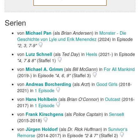
Serien
von
Michael Pan
(als
Brian Andersen
) in
Monster - Die
Geschichte von Lyle und Erik Menendez
(2024) in Episode
"2, 3, 7-9"
von
Lutz Schnell
(als
Ted Day
) in
Heels
(2021-) in Episode
"4, 7 & 8"
(Staffel 1)
von
Michael A. Grimm
(als
Bill McGann
) in
For All Mankind
(2019-) in Episode
"4, 6, 9"
(Staffel 3)
von
Andreas Borcherding
(als
Arzt
) in
Good Girls
(2018-
2021) in
1 Episode
von
Hans Hohlbein
(als
Brian O'Connor
) in
Outcast
(2016-
2017) in
1 Episode
von
Frank Kirschgens
(als
Police Captain
) in
Sense8
(2015-2018)
von
Jürgen Holdorf
(als
Dr. Rick Huffman
) in
Survivor's
Remorse
(2014-2017) in Episode
"2 & 7"
(Staffel 2)