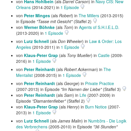
von
Hans Hohlbein
(als
Darrel Carson
) in
Navy CIS: New
Orleans
(2014-2021) in
1 Episode
von
Peter Minges
(als
Robert
) in
The Millers
(2013-2015)
in Episode
"Tasse mit Gesicht"
(Staffel 2)
von
Werner Böhnke
(als
Tom
) in
Agents of S.H.I.E.L.D.
(2013-2020) in
1 Episode
von
Lutz Schnell
(als
Don Wheeler
) in
Law & Order: Los
Angeles
(2010-2011) in
1 Episode
von
Klaus-Peter Grap
(als
Tony Mueller
) in
Castle
(2009-
2016) in
1 Episode
von
Peter Reinhardt
(als
Robert Ackerman
) in
The
Mentalist
(2008-2015) in
1 Episode
von
Peter Reinhardt
(als
George
) in
Private Practice
(2007-2013) in Episode
"Im Namen der Liebe"
(Staffel 3)
von
Peter Reinhardt
(als
Sam
) in
Life
(2007-2009) in
Episode
"Diamantenfieber"
(Staffel 2)
von
Klaus-Peter Grap
(als
Henry
) in
Burn Notice
(2007-
2013) in
1 Episode
von
Lutz Schnell
(als
James Malin
) in
Numb3rs - Die Logik
des Verbrechens
(2005-2010) in Episode
"36 Stunden"