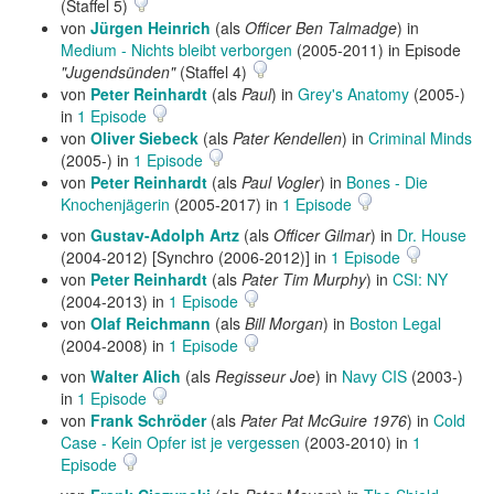
(Staffel 5)
von
Jürgen Heinrich
(als
Officer Ben Talmadge
) in
Medium - Nichts bleibt verborgen
(2005-2011) in Episode
"Jugendsünden"
(Staffel 4)
von
Peter Reinhardt
(als
Paul
) in
Grey's Anatomy
(2005-)
in
1 Episode
von
Oliver Siebeck
(als
Pater Kendellen
) in
Criminal Minds
(2005-) in
1 Episode
von
Peter Reinhardt
(als
Paul Vogler
) in
Bones - Die
Knochenjägerin
(2005-2017) in
1 Episode
von
Gustav-Adolph Artz
(als
Officer Gilmar
) in
Dr. House
(2004-2012) [Synchro (2006-2012)] in
1 Episode
von
Peter Reinhardt
(als
Pater Tim Murphy
) in
CSI: NY
(2004-2013) in
1 Episode
von
Olaf Reichmann
(als
Bill Morgan
) in
Boston Legal
(2004-2008) in
1 Episode
von
Walter Alich
(als
Regisseur Joe
) in
Navy CIS
(2003-)
in
1 Episode
von
Frank Schröder
(als
Pater Pat McGuire 1976
) in
Cold
Case - Kein Opfer ist je vergessen
(2003-2010) in
1
Episode