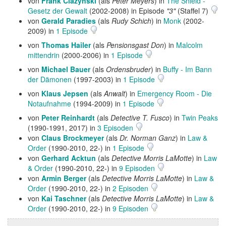
von
Frank Ciazynski
(als
Peter Meyers
) in
The Shield -
Gesetz der Gewalt
(2002-2008) in Episode
"3"
(Staffel 7)
von
Gerald Paradies
(als
Rudy Schich
) in
Monk
(2002-
2009) in
1 Episode
von
Thomas Hailer
(als
Pensionsgast Don
) in
Malcolm
mittendrin
(2000-2006) in
1 Episode
von
Michael Bauer
(als
Ordensbruder
) in
Buffy - Im Bann
der Dämonen
(1997-2003) in
1 Episode
von
Klaus Jepsen
(als
Anwalt
) in
Emergency Room - Die
Notaufnahme
(1994-2009) in
1 Episode
von
Peter Reinhardt
(als
Detective T. Fusco
) in
Twin Peaks
(1990-1991, 2017) in
3 Episoden
von
Claus Brockmeyer
(als
Dr. Norman Ganz
) in
Law &
Order
(1990-2010, 22-) in
1 Episode
von
Gerhard Acktun
(als
Detective Morris LaMotte
) in
Law
& Order
(1990-2010, 22-) in
9 Episoden
von
Armin Berger
(als
Detective Morris LaMotte
) in
Law &
Order
(1990-2010, 22-) in
2 Episoden
von
Kai Taschner
(als
Detective Morris LaMotte
) in
Law &
Order
(1990-2010, 22-) in
9 Episoden