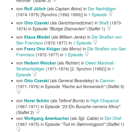
Himmel"
(Staffel 3)
von
Rolf Jülich
(als
Captain Akins
) in
Der Nachtjäger
(1974-1975) [Synchro (1992-1993)] in
1 Episode
von
Otto Czarski
(als
Gerichtsmediziner
) in
Shaft
(1973-
1974) in Episode
"Blutige Diamanten"
(Staffel 1)
von
Klaus Miedel
(als
William Jenks
) in
Die Straßen von
San Francisco
(1972-1977) in
1 Episode
von
Franz Otto Krüger
(als
Morry
) in
Die Straßen von San
Francisco
(1972-1977) in
1 Episode
von
Herbert Weicker
(als
Richter
) in
Owen Marshall -
Strafverteidiger
(1971-1974) [2. Synchro (1992)] in
1
Episode
von
Otto Czarski
(als
General Beardsley
) in
Cannon
(1971-1976) in Episode
"Rache auf Koreanisch"
(Staffel 5)
von
Horst Schön
(als
Telford Burris
) in
High Chaparral
(1967-1971) in Episode
"23 Ein Bursche namens Kilroy"
(Staffel 2)
von
Wolfgang Amerbacher
(als
Sgt. Cable
) in
Der Chef
(1967-1975) in Episode
"Tod im Swimmingpool"
(Staffel 1)