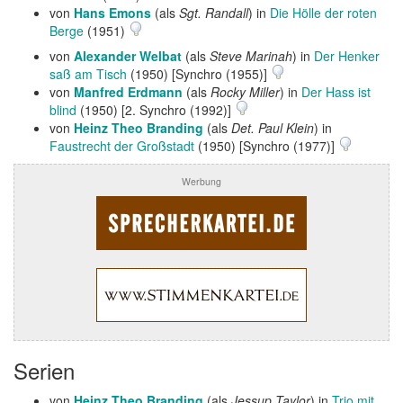
von
Hans Emons
(als
Sgt. Randall
) in
Die Hölle der roten
Berge
(1951)
von
Alexander Welbat
(als
Steve Marinah
) in
Der Henker
saß am Tisch
(1950) [Synchro (1955)]
von
Manfred Erdmann
(als
Rocky Miller
) in
Der Hass ist
blind
(1950) [2. Synchro (1992)]
von
Heinz Theo Branding
(als
Det. Paul Klein
) in
Faustrecht der Großstadt
(1950) [Synchro (1977)]
Werbung
Serien
von
Heinz Theo Branding
(als
Jessup Taylor
) in
Trio mit