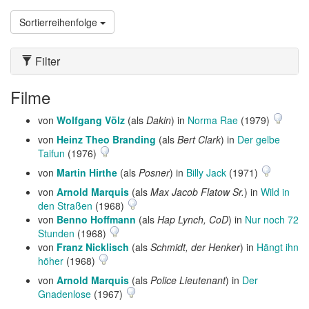
Sortierreihenfolge
Filter
Filme
von
Wolfgang Völz
(als
Dakin
) in
Norma Rae
(1979)
von
Heinz Theo Branding
(als
Bert Clark
) in
Der gelbe
Taifun
(1976)
von
Martin Hirthe
(als
Posner
) in
Billy Jack
(1971)
von
Arnold Marquis
(als
Max Jacob Flatow Sr.
) in
Wild in
den Straßen
(1968)
von
Benno Hoffmann
(als
Hap Lynch, CoD
) in
Nur noch 72
Stunden
(1968)
von
Franz Nicklisch
(als
Schmidt, der Henker
) in
Hängt ihn
höher
(1968)
von
Arnold Marquis
(als
Police Lieutenant
) in
Der
Gnadenlose
(1967)