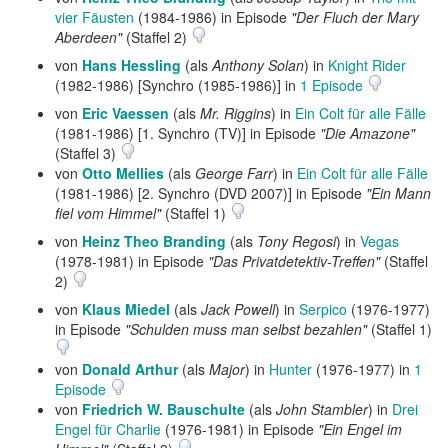
vier Fäusten
(1984-1986) in Episode
"Der Fluch der Mary
Aberdeen"
(Staffel 2)
von
Hans Hessling
(als
Anthony Solan
) in
Knight Rider
(1982-1986) [Synchro (1985-1986)] in
1 Episode
von
Eric Vaessen
(als
Mr. Riggins
) in
Ein Colt für alle Fälle
(1981-1986) [1. Synchro (TV)] in Episode
"Die Amazone"
(Staffel 3)
von
Otto Mellies
(als
George Farr
) in
Ein Colt für alle Fälle
(1981-1986) [2. Synchro (DVD 2007)] in Episode
"Ein Mann
fiel vom Himmel"
(Staffel 1)
von
Heinz Theo Branding
(als
Tony Regosi
) in
Vegas
(1978-1981) in Episode
"Das Privatdetektiv-Treffen"
(Staffel
2)
von
Klaus Miedel
(als
Jack Powell
) in
Serpico
(1976-1977)
in Episode
"Schulden muss man selbst bezahlen"
(Staffel 1)
von
Donald Arthur
(als
Major
) in
Hunter
(1976-1977) in
1
Episode
von
Friedrich W. Bauschulte
(als
John Stambler
) in
Drei
Engel für Charlie
(1976-1981) in Episode
"Ein Engel im