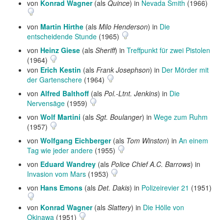
von
Konrad Wagner
(als
Quince
) in
Nevada Smith
(1966)
von
Martin Hirthe
(als
Milo Henderson
) in
Die
entscheidende Stunde
(1965)
von
Heinz Giese
(als
Sheriff
) in
Treffpunkt für zwei Pistolen
(1964)
von
Erich Kestin
(als
Frank Josephson
) in
Der Mörder mit
der Gartenschere
(1964)
von
Alfred Balthoff
(als
Pol.-Ltnt. Jenkins
) in
Die
Nervensäge
(1959)
von
Wolf Martini
(als
Sgt. Boulanger
) in
Wege zum Ruhm
(1957)
von
Wolfgang Eichberger
(als
Tom Winston
) in
An einem
Tag wie jeder andere
(1955)
von
Eduard Wandrey
(als
Police Chief A.C. Barrows
) in
Invasion vom Mars
(1953)
von
Hans Emons
(als
Det. Dakis
) in
Polizeirevier 21
(1951)
von
Konrad Wagner
(als
Slattery
) in
Die Hölle von
Okinawa
(1951)