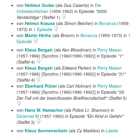
von
Hellmut Grube
(als
Gus Caserta
) in
Die
Unbestechlichen
(1959-1963) in Episode
"3000
Verdächtige"
(Staffel 1)
von
Helmut Krauss
(als
Simon Belcher
) in
Bonanza
(1959-
1973) in
1 Episode
von
Martin Hirthe
(als
Broom
) in
Bonanza
(1959-1973) in
1
Episode
von
Klaus Bergatt
(als
Ken Woodman
) in
Perry Mason
(1957-1966) [Synchro (1960/1990-1992)] in Episode
"1"
(Staffel 4)
von
Klaus Bergatt
(als
Edward Parker
) in
Perry Mason
(1957-1966) [Synchro (1960/1990-1992)] in Episode
"21"
(Staffel 4)
von
Eberhard Prüter
(als
Carl Holman
) in
Perry Mason
(1957-1966) [Synchro (1960/1990-1992)] in Episode
"20
Der Fall mit der beeinflussten Brieffreundschaft"
(Staffel 5)
von
Hans W. Hamacher
(als
Police Lt. Shannon
) in
Dezernat M
(1957-1960) in Episode
"Ein Kind in Gefahr"
(Staffel 3)
von
Klaus Sonnenschein
(als
Cy Maddox
) in
Lassie