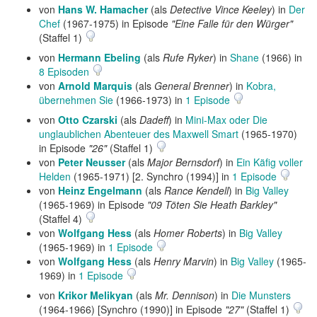
von
Hans W. Hamacher
(als
Detective Vince Keeley
) in
Der
Chef
(1967-1975) in Episode
"Eine Falle für den Würger"
(Staffel 1)
von
Hermann Ebeling
(als
Rufe Ryker
) in
Shane
(1966) in
8 Episoden
von
Arnold Marquis
(als
General Brenner
) in
Kobra,
übernehmen Sie
(1966-1973) in
1 Episode
von
Otto Czarski
(als
Dadeff
) in
Mini-Max oder Die
unglaublichen Abenteuer des Maxwell Smart
(1965-1970)
in Episode
"26"
(Staffel 1)
von
Peter Neusser
(als
Major Bernsdorf
) in
Ein Käfig voller
Helden
(1965-1971) [2. Synchro (1994)] in
1 Episode
von
Heinz Engelmann
(als
Rance Kendell
) in
Big Valley
(1965-1969) in Episode
"09 Töten Sie Heath Barkley"
(Staffel 4)
von
Wolfgang Hess
(als
Homer Roberts
) in
Big Valley
(1965-1969) in
1 Episode
von
Wolfgang Hess
(als
Henry Marvin
) in
Big Valley
(1965-
1969) in
1 Episode
von
Krikor Melikyan
(als
Mr. Dennison
) in
Die Munsters
(1964-1966) [Synchro (1990)] in Episode
"27"
(Staffel 1)