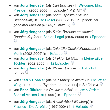
von
Jörg Hengstler
(als
Carl Brantley
) in
Welcome, Mrs.
President
(2005-2006) in Episode
"14 & 15"
von
Jörg Hengstler
(als
Scott Esposito / Steven
Hirschbaum
) in
The Closer
(2005-2012) in Episode
"In
geheimer Mission (07.03)"
(Staffel 7)
von
Jörg Hengstler
(als
Stellv. Bezirksstaatsanwalt
Douglas Kupfer
) in
Boston Legal
(2004-2008) in
3 Episoden
von
Jörg Hengstler
(als
Dale 'Die Qualle' Biederbeck
) in
Monk
(2002-2009) in
1 Episode
von
Jörg Hengstler
(als
Direktor Ed Gibb
) in
Meine wilden
Töchter
(2002-2005) in
12 Episoden
von
Jörg Hengstler
(als
Walter Spencer
) in
Baby Bob
(2002)
von
Stefan Gossler
(als
Dr. Stanley Keyworth
) in
The West
Wing
(1999-2006) [Synchro (2008-2011)] in Staffel 2-4
von
Erich Räuker
(als
Dr. Julius Adler
) in
Law & Order:
Special Victims Unit
(1999-) in
1 Episode
von
Jörg Hengstler
(als
Anwalt Albert Ginsberg
) in
Practice - Die Anwälte
(1997-2004) in
1 Episode