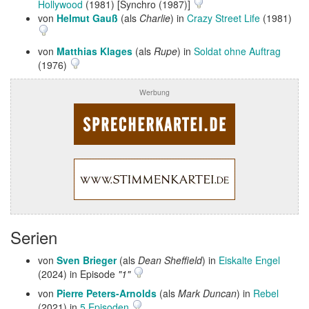
Hollywood
(1981) [Synchro (1987)]
von
Helmut Gauß
(als
Charlie
) in
Crazy Street Life
(1981)
von
Matthias Klages
(als
Rupe
) in
Soldat ohne Auftrag
(1976)
Werbung
Serien
von
Sven Brieger
(als
Dean Sheffield
) in
Eiskalte Engel
(2024) in Episode
"1"
von
Pierre Peters-Arnolds
(als
Mark Duncan
) in
Rebel
(2021) in
5 Episoden