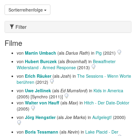
Sortierreihenfolge
Filter
Filme
von
Martin Umbach
(als
Darius Rath
) in
Pig
(2021)
von
Hubert Burczek
(als
Broomhall
) in
Bewaffneter
Widerstand - Armed Response
(2013)
von
Erich Räuker
(als
Josh
) in
The Sessions - Wenn Worte
berühren
(2012)
von
Uwe Jellinek
(als
Ed Mumsford
) in
Kids in America
(2005) [Synchro (2011)]
von
Walter von Hauff
(als
Max
) in
Hitch - Der Date-Doktor
(2005)
von
Jörg Hengstler
(als
Joe Marks
) in
Aufgelegt!
(2000)
von
Boris Tessmann
(als
Kevin
) in
Lake Placid - Der