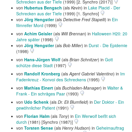
Schrecken aus der Tiefe
(1999) [2. Synchro (2017)]
von
Hubertus Bengsch
(als
Kevin
) in
Lake Placid - Der
Schrecken aus der Tiefe
(1999) [1. Synchro]
von
Jörg Hengstler
(als
Detective Fred Stapelli
) in
Ein
filmreifer Mord
(1999)
von
Achim Geisler
(als
Will Brennan
) in
Halloween H20: 20
Jahre später
(1998)
von
Jörg Hengstler
(als
Bob Miller
) in
Durst - Die Epidemie
(1998)
von
Hans-Jürgen Wolf
(als
Brian Schnitzer
) in
Gott
schütze diese Stadt
(1997)
von
Randolf Kronberg
(als
Agent Gabriel Valentino
) in
Im
Fadenkreuz - Konvoi des Schreckens
(1995)
von
Mathias Einert
(als
Buchladen-Manager
) in
Walter &
Frank - Ein schräges Paar
(1993)
von
Udo Schenk
(als
Dr. Eli Blumfield
) in
Der Doktor - Ein
gewöhnlicher Patient
(1991)
von
Florian Halm
(als
Tony
) in
Ein Werwolf beißt sich
durch
(1981) [Synchro (1987)]
von
Torsten Sense
(als
Henry Hudson
) in
Geheimauftrag