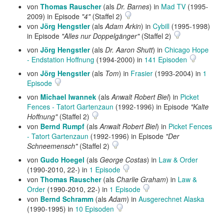
von
Thomas Rauscher
(als
Dr. Barnes
) in
Mad TV
(1995-
2009) in Episode
"4"
(Staffel 2)
von
Jörg Hengstler
(als
Adam Arkin
) in
Cybill
(1995-1998)
in Episode
"Alles nur Doppelgänger"
(Staffel 2)
von
Jörg Hengstler
(als
Dr. Aaron Shutt
) in
Chicago Hope
- Endstation Hoffnung
(1994-2000) in
141 Episoden
von
Jörg Hengstler
(als
Tom
) in
Frasier
(1993-2004) in
1
Episode
von
Michael Iwannek
(als
Anwalt Robert Biel
) in
Picket
Fences - Tatort Gartenzaun
(1992-1996) in Episode
"Kalte
Hoffnung"
(Staffel 2)
von
Bernd Rumpf
(als
Anwalt Robert Biel
) in
Picket Fences
- Tatort Gartenzaun
(1992-1996) in Episode
"Der
Schneemensch"
(Staffel 2)
von
Gudo Hoegel
(als
George Costas
) in
Law & Order
(1990-2010, 22-) in
1 Episode
von
Thomas Rauscher
(als
Charlie Graham
) in
Law &
Order
(1990-2010, 22-) in
1 Episode
von
Bernd Schramm
(als
Adam
) in
Ausgerechnet Alaska
(1990-1995) in
10 Episoden