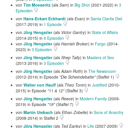
von
Tim Moeseritz
(als
Sam
) in
Big Shot
(2021-2022) in
3
Episoden
von
Hans-Eckart Eckhardt
(als
Evan
) in
Santa Clarita Diet
(2017-2019) in
1 Episode
von
Jörg Hengstler
(als
Victor Gantry
) in
State of Affairs
(2014-2015) in
6 Episoden
von
Jörg Hengstler
(als
Hamish Broker
) in
Fargo
(2014-
2023) in
3 Episoden
von
Jörg Hengstler
(als
Shep Tally
) in
Masters of Sex
(2013-2016) in
3 Episoden
von
Jörg Hengstler
(als
Adam Roth
) in
The Newsroom
(2012-2014) in Episode
"Die Scheindebatte"
(Staffel 1)
von
Walter von Hauff
(als
Theo Tonin
) in
Justified
(2010-
2015) in Episode
"11 & 12"
(Staffel 3)
von
Jörg Hengstler
(als
Reece
) in
Modern Family
(2009-
2019) in Episode
"19"
(Staffel 7)
von
Martin Umbach
(als
Ethan Zobelle
) in
Sons of Anarchy
(2008-2014) in Staffel 2
von
Jörg Hengstler
(als
Ted Earley
) in
Life
(2007-2009)