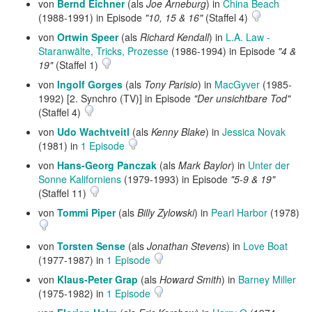
von
Bernd Eichner
(als
Joe Arneburg
) in
China Beach
(1988-1991) in Episode
"10, 15 & 16"
(Staffel 4)
von
Ortwin Speer
(als
Richard Kendall
) in
L.A. Law -
Staranwälte, Tricks, Prozesse
(1986-1994) in Episode
"4 &
19"
(Staffel 1)
von
Ingolf Gorges
(als
Tony Parisio
) in
MacGyver
(1985-
1992) [2. Synchro (TV)] in Episode
"Der unsichtbare Tod"
(Staffel 4)
von
Udo Wachtveitl
(als
Kenny Blake
) in
Jessica Novak
(1981) in
1 Episode
von
Hans-Georg Panczak
(als
Mark Baylor
) in
Unter der
Sonne Kaliforniens
(1979-1993) in Episode
"5-9 & 19"
(Staffel 11)
von
Tommi Piper
(als
Billy Zylowski
) in
Pearl Harbor
(1978)
von
Torsten Sense
(als
Jonathan Stevens
) in
Love Boat
(1977-1987) in
1 Episode
von
Klaus-Peter Grap
(als
Howard Smith
) in
Barney Miller
(1975-1982) in
1 Episode