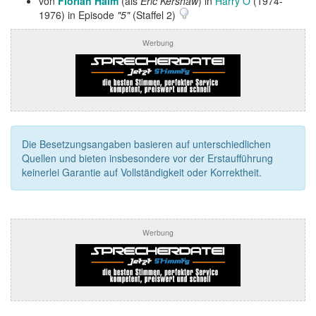
von
Florian Halm
(als
Eric Kershaw
) in
Harry O
(1974-
1976) in Episode
"5"
(Staffel 2)
Werbung
Die Besetzungsangaben basieren auf unterschiedlichen
Quellen und bieten insbesondere vor der Erstaufführung
keinerlei Garantie auf Vollständigkeit oder Korrektheit.
Werbung