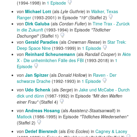
(1994-1998) in
1 Episode
von
Michael Lott
(als
Lyle Guthrie
) in
Walker, Texas
Ranger
(1993-2001) in Episode
"19"
(Staffel 2)
von
Dirk Galuba
(als
Cordan Fuller
) in
Time Trax - Zurück
in die Zukunft
(1993-1994) in Episode
"Tödlicher
Dschungel"
(Staffel 1)
von
Gerald Paradies
(als
Crewman Reese
) in
Star Trek:
Deep Space Nine
(1993-1999) in
1 Episode
von
Reinhard Scheunemann
(als
Randall Cooper
) in
Akte
X - Die unheimlichen Fälle des FBI
(1993-2018) in
1
Episode
von
Jan Spitzer
(als
Donald Hollow
) in
Raven - Der
schwarze Drache
(1992-1993) in
1 Episode
von
Udo Schenk
(als
Serge
) in
Jake und McCabe - Durch
dick und dünn
(1987-1992) in Episode
"Mit den Waffen
einer Frau"
(Staffel 4)
von
Andreas Hosang
(als
Assistenz-Staatsanwalt
) in
Matlock
(1986-1995) in Episode
"Tödliches Wiedersehen"
(Staffel 2)
von
Detlef Bierstedt
(als
Eric Eccles
) in
Cagney & Lacey