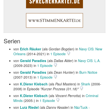
Serien
von
Erich Räuker
(als
Gordan Bogdan
) in
Navy CIS: New
Orleans
(2014-2021) in
1 Episode
von
Gerald Paradies
(als
Dallas Alder
) in
Navy CIS: L.A.
(2009-2023) in
1 Episode
von
Gerald Paradies
(als
Dean Hunter
) in
Burn Notice
(2007-2013) in
1 Episode
von
K.Dieter Klebsch
(als
Paul Masters
) in
Shark
(2006-
2008) in Episode
"Kurzer Prozess (01.18)"
von
K.Dieter Klebsch
(als
Vincent Perrotta
) in
Criminal
Minds
(2005-) in
1 Episode
von
Lutz Riedel
(als
Danny Kessler
) in
Nip/Tuck -