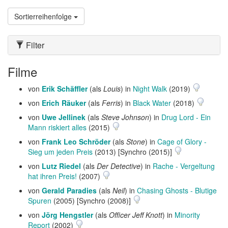
Sortierreihenfolge
Filter
Filme
von
Erik Schäffler
(als
Louis
) in
Night Walk
(2019)
von
Erich Räuker
(als
Ferris
) in
Black Water
(2018)
von
Uwe Jellinek
(als
Steve Johnson
) in
Drug Lord - Ein
Mann riskiert alles
(2015)
von
Frank Leo Schröder
(als
Stone
) in
Cage of Glory -
Sieg um jeden Preis
(2013) [Synchro (2015)]
von
Lutz Riedel
(als
Der Detective
) in
Rache - Vergeltung
hat ihren Preis!
(2007)
von
Gerald Paradies
(als
Neil
) in
Chasing Ghosts - Blutige
Spuren
(2005) [Synchro (2008)]
von
Jörg Hengstler
(als
Officer Jeff Knott
) in
Minority
Report
(2002)