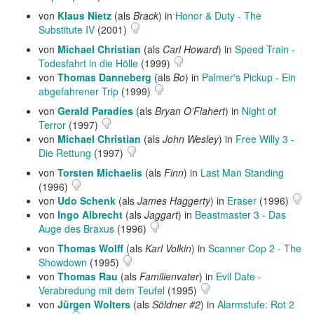
von
Klaus Nietz
(als
Brack
) in
Honor & Duty - The
Substitute IV
(2001)
von
Michael Christian
(als
Carl Howard
) in
Speed Train -
Todesfahrt in die Hölle
(1999)
von
Thomas Danneberg
(als
Bo
) in
Palmer's Pickup - Ein
abgefahrener Trip
(1999)
von
Gerald Paradies
(als
Bryan O’Flahert
) in
Night of
Terror
(1997)
von
Michael Christian
(als
John Wesley
) in
Free Willy 3 -
Die Rettung
(1997)
von
Torsten Michaelis
(als
Finn
) in
Last Man Standing
(1996)
von
Udo Schenk
(als
James Haggerty
) in
Eraser
(1996)
von
Ingo Albrecht
(als
Jaggart
) in
Beastmaster 3 - Das
Auge des Braxus
(1996)
von
Thomas Wolff
(als
Karl Volkin
) in
Scanner Cop 2 - The
Showdown
(1995)
von
Thomas Rau
(als
Familienvater
) in
Evil Date -
Verabredung mit dem Teufel
(1995)
von
Jürgen Wolters
(als
Söldner #2
) in
Alarmstufe: Rot 2