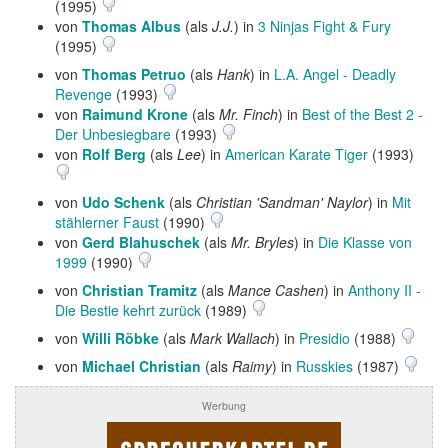
(1995)
von
Thomas Albus
(als
J.J.
) in
3 Ninjas Fight & Fury
(1995)
von
Thomas Petruo
(als
Hank
) in
L.A. Angel - Deadly
Revenge
(1993)
von
Raimund Krone
(als
Mr. Finch
) in
Best of the Best 2 -
Der Unbesiegbare
(1993)
von
Rolf Berg
(als
Lee
) in
American Karate Tiger
(1993)
von
Udo Schenk
(als
Christian 'Sandman' Naylor
) in
Mit
stählerner Faust
(1990)
von
Gerd Blahuschek
(als
Mr. Bryles
) in
Die Klasse von
1999
(1990)
von
Christian Tramitz
(als
Mance Cashen
) in
Anthony II -
Die Bestie kehrt zurück
(1989)
von
Willi Röbke
(als
Mark Wallach
) in
Presidio
(1988)
von
Michael Christian
(als
Raimy
) in
Russkies
(1987)
Werbung