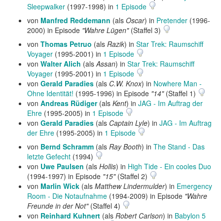
Sleepwalker
(1997-1998) in
1 Episode
von
Manfred Reddemann
(als
Oscar
) in
Pretender
(1996-
2000) in Episode
"Wahre Lügen"
(Staffel 3)
von
Thomas Petruo
(als
Razik
) in
Star Trek: Raumschiff
Voyager
(1995-2001) in
1 Episode
von
Walter Alich
(als
Assan
) in
Star Trek: Raumschiff
Voyager
(1995-2001) in
1 Episode
von
Gerald Paradies
(als
C.W. Knox
) in
Nowhere Man -
Ohne Identität!
(1995-1996) in Episode
"14"
(Staffel 1)
von
Andreas Rüdiger
(als
Kent
) in
JAG - Im Auftrag der
Ehre
(1995-2005) in
1 Episode
von
Gerald Paradies
(als
Captain Lyle
) in
JAG - Im Auftrag
der Ehre
(1995-2005) in
1 Episode
von
Bernd Schramm
(als
Ray Booth
) in
The Stand - Das
letzte Gefecht
(1994)
von
Uwe Paulsen
(als
Hollis
) in
High Tide - Ein cooles Duo
(1994-1997) in Episode
"15"
(Staffel 2)
von
Marlin Wick
(als
Matthew Lindermulder
) in
Emergency
Room - Die Notaufnahme
(1994-2009) in Episode
"Wahre
Freunde in der Not"
(Staffel 4)
von
Reinhard Kuhnert
(als
Robert Carlson
) in
Babylon 5