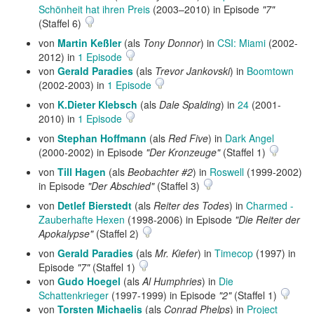
Schönheit hat ihren Preis
(2003–2010) in Episode
"7"
(Staffel 6)
von
Martin Keßler
(als
Tony Donnor
) in
CSI: Miami
(2002-
2012) in
1 Episode
von
Gerald Paradies
(als
Trevor Jankovski
) in
Boomtown
(2002-2003) in
1 Episode
von
K.Dieter Klebsch
(als
Dale Spalding
) in
24
(2001-
2010) in
1 Episode
von
Stephan Hoffmann
(als
Red Five
) in
Dark Angel
(2000-2002) in Episode
"Der Kronzeuge"
(Staffel 1)
von
Till Hagen
(als
Beobachter #2
) in
Roswell
(1999-2002)
in Episode
"Der Abschied"
(Staffel 3)
von
Detlef Bierstedt
(als
Reiter des Todes
) in
Charmed -
Zauberhafte Hexen
(1998-2006) in Episode
"Die Reiter der
Apokalypse"
(Staffel 2)
von
Gerald Paradies
(als
Mr. Kiefer
) in
Timecop
(1997) in
Episode
"7"
(Staffel 1)
von
Gudo Hoegel
(als
Al Humphries
) in
Die
Schattenkrieger
(1997-1999) in Episode
"2"
(Staffel 1)
von
Torsten Michaelis
(als
Conrad Phelps
) in
Project