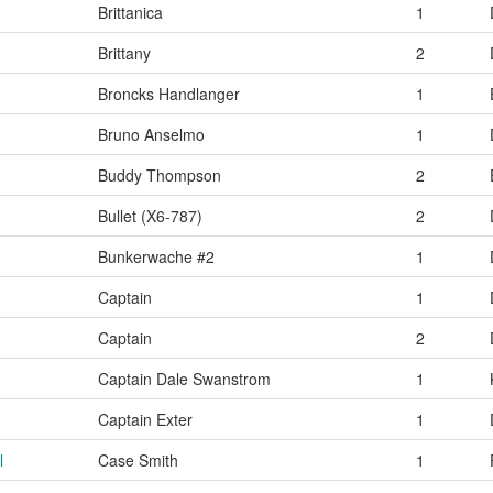
Brittanica
1
Brittany
2
Broncks Handlanger
1
Bruno Anselmo
1
Buddy Thompson
2
Bullet (X6-787)
2
Bunkerwache #2
1
n
Captain
1
Captain
2
Captain Dale Swanstrom
1
Captain Exter
1
l
Case Smith
1