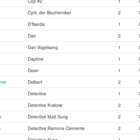
Cop #2
1
Cyril, der Biochemiker
2
r
D'Nardis
1
n
Dan
2
Dan Vogelsang
1
Daphne
1
Dean
1
aner
Delbert
2
Detective
1
n
Detective Krakow
2
z
Detective Matt Sung
2
g
Detective Ramone Clemente
2
Detective Sung
1