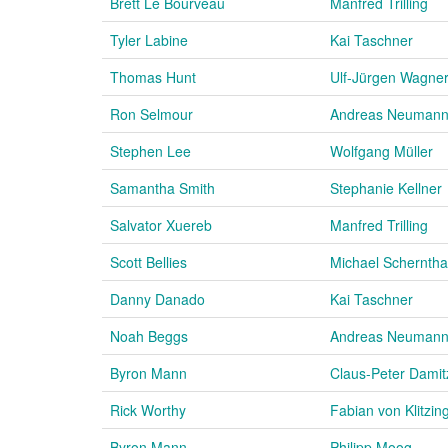
Brett Le Bourveau
Manfred Trilling
Tyler Labine
Kai Taschner
Thomas Hunt
Ulf-Jürgen Wagne
Ron Selmour
Andreas Neuman
Stephen Lee
Wolfgang Müller
Samantha Smith
Stephanie Kellner
Salvator Xuereb
Manfred Trilling
Scott Bellies
Michael Schernth
Danny Danado
Kai Taschner
Noah Beggs
Andreas Neuman
Byron Mann
Claus-Peter Damit
Rick Worthy
Fabian von Klitzin
Byron Mann
Philipp Moog