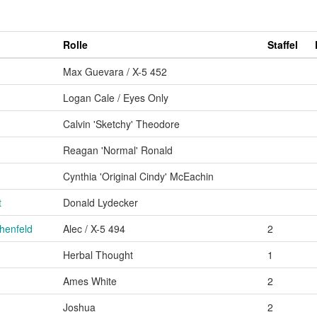
Rolle
Staffel
Max Guevara / X-5 452
Logan Cale / Eyes Only
Calvin 'Sketchy' Theodore
Reagan 'Normal' Ronald
Cynthia 'Original Cindy' McEachin
t
Donald Lydecker
henfeld
Alec / X-5 494
2
Herbal Thought
1
Ames White
2
Joshua
2