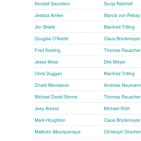
Kendall Saunders
Sonja Reichelt
Jessica Amlee
Marcia von Rebay
Jim Shield
Manfred Trilling
Douglas O'Keefe
Claus Brockmeyer
Fred Keating
Thomas Rauscher
Jesse Moss
Dirk Meyer
Chris Duggan
Manfred Trilling
Zinaid Memisevic
Andreas Neuman
Michael David Simms
Thomas Rauscher
Joey Aresco
Michael Rüth
Mark Houghton
Claus Brockmeyer
Malkolm Alburquenque
Christoph Dirscher