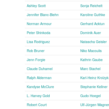
Ashley Scott
Sonja Reichelt
Jennifer Blanc-Biehn
Karoline Guthke
Norman Armour
Gerhard Acktun
Peter Shinkoda
Dominik Auer
Lisa Rodriguez
Natascha Geisler
Rob Bruner
Niko Macoulis
Jenn Forgie
Kathrin Gaube
Claude Duhamel
Marc Stachel
Ralph Alderman
Karl-Heinz Krolzyk
Kandyse McClure
Stephanie Kellner
L. Harvey Gold
Gudo Hoegel
Robert Court
Ulf-Jürgen Wagne