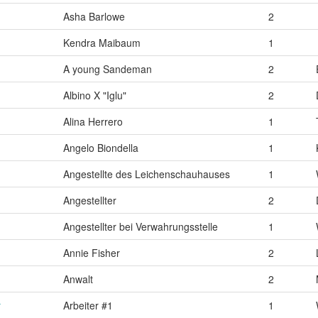
Asha Barlowe
2
Kendra Maibaum
1
A young Sandeman
2
Albino X "Iglu"
2
Alina Herrero
1
Angelo Biondella
1
Angestellte des Leichenschauhauses
1
Angestellter
2
Angestellter bei Verwahrungsstelle
1
Annie Fisher
2
Anwalt
2
r
Arbeiter #1
1