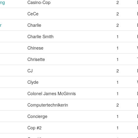
ing
Casino-Cop
2
CeCe
2
r
Charlie
2
Charlie Smith
1
Chinese
1
Chrisette
1
CJ
2
Clyde
1
Colonel James McGinnis
1
Computertechnikerin
2
Concierge
1
Cop #2
1