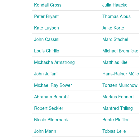
Kendall Cross
Julia Haacke
Peter Bryant
Thomas Albus
Kate Luyben
Anke Korte
John Cassini
Marc Stachel
Louis Chirillo
Michael Brennicke
Michasha Armstrong
Matthias Klie
John Juliani
Hans-Rainer Mülle
Michael Ray Bower
Torsten Münchow
Abraham Benrubi
Markus Fennert
Robert Seckler
Manfred Trilling
Nicole Bilderback
Beate Pfeiffer
John Mann
Tobias Lelle