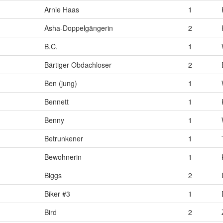
Arnie Haas
1
Asha-Doppelgängerin
2
B.C.
1
Bärtiger Obdachloser
2
Ben (jung)
1
Bennett
1
Benny
1
Betrunkener
1
Bewohnerin
1
Biggs
2
Biker #3
1
Bird
2