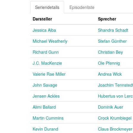
Seriendetails
Episodenliste
Darsteller
Sprecher
Jessica Alba
Shandra Schadt
Michael Weatherly
Stefan Günther
Richard Gunn
Christian Bey
J.C. MacKenzie
Ole Pfennig
Valerie Rae Miller
Andrea Wick
John Savage
Joachim Tennsted
Jensen Ackles
Hubertus von Lerc
Alimi Ballard
Dominik Auer
Martin Cummins
Crock Krumbiegel
Kevin Durand
Claus Brockmeyer