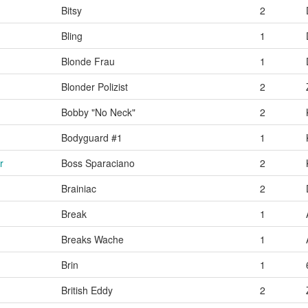
Bitsy
2
Bling
1
Blonde Frau
1
Blonder Polizist
2
Bobby "No Neck"
2
Bodyguard #1
1
r
Boss Sparaciano
2
Brainiac
2
Break
1
Breaks Wache
1
Brin
1
British Eddy
2