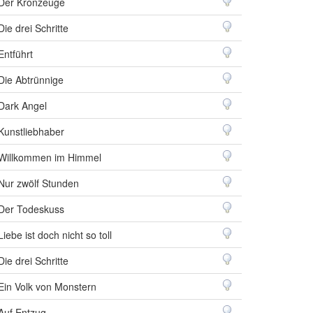
Der Kronzeuge
Die drei Schritte
Entführt
Die Abtrünnige
Dark Angel
Kunstliebhaber
Willkommen im Himmel
Nur zwölf Stunden
Der Todeskuss
Liebe ist doch nicht so toll
Die drei Schritte
Ein Volk von Monstern
Auf Entzug