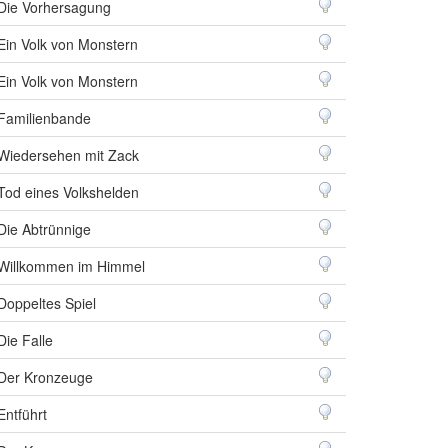
Die Vorhersagung
Ein Volk von Monstern
Ein Volk von Monstern
Familienbande
Wiedersehen mit Zack
Tod eines Volkshelden
Die Abtrünnige
Willkommen im Himmel
Doppeltes Spiel
Die Falle
Der Kronzeuge
Entführt