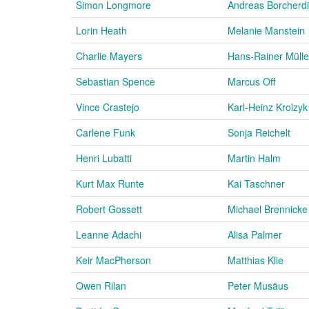
Simon Longmore
Andreas Borcherd
Lorin Heath
Melanie Manstein
Charlie Mayers
Hans-Rainer Mülle
Sebastian Spence
Marcus Off
Vince Crastejo
Karl-Heinz Krolzyk
Carlene Funk
Sonja Reichelt
Henri Lubatti
Martin Halm
Kurt Max Runte
Kai Taschner
Robert Gossett
Michael Brennicke
Leanne Adachi
Alisa Palmer
Keir MacPherson
Matthias Klie
Owen Rilan
Peter Musäus