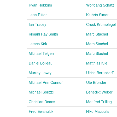
Ryan Robbins
Wolfgang Schatz
Jana Ritter
Kathrin Simon
Ian Tracey
Crock Krumbiegel
Kimani Ray Smith
Marc Stachel
James Kirk
Marc Stachel
Michael Teigen
Marc Stachel
Daniel Boileau
Matthias Klie
Murray Lowry
Ulrich Bernsdorff
Michael-Ann Connor
Ute Bronder
Michael Sbrizzi
Benedikt Weber
Christian Deans
Manfred Trilling
Fred Ewanuick
Niko Macoulis