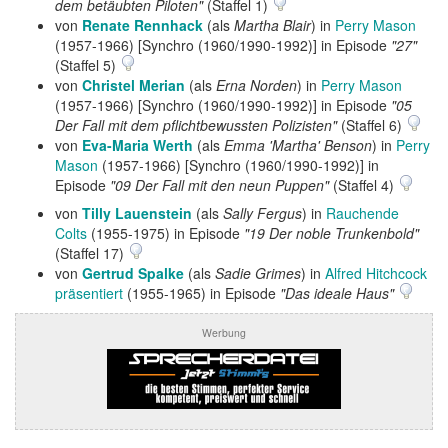
dem betäubten Piloten"
(Staffel 1)
von
Renate Rennhack
(als
Martha Blair
) in
Perry Mason
(1957-1966) [Synchro (1960/1990-1992)] in Episode
"27"
(Staffel 5)
von
Christel Merian
(als
Erna Norden
) in
Perry Mason
(1957-1966) [Synchro (1960/1990-1992)] in Episode
"05
Der Fall mit dem pflichtbewussten Polizisten"
(Staffel 6)
von
Eva-Maria Werth
(als
Emma 'Martha' Benson
) in
Perry
Mason
(1957-1966) [Synchro (1960/1990-1992)] in
Episode
"09 Der Fall mit den neun Puppen"
(Staffel 4)
von
Tilly Lauenstein
(als
Sally Fergus
) in
Rauchende
Colts
(1955-1975) in Episode
"19 Der noble Trunkenbold"
(Staffel 17)
von
Gertrud Spalke
(als
Sadie Grimes
) in
Alfred Hitchcock
präsentiert
(1955-1965) in Episode
"Das ideale Haus"
Werbung