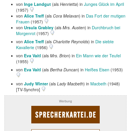
von
Inge Landgut
(als
Henrietta
) in
Junges Glück im April
(1957)
von
Alice Treff
(als
Cora Melavan
) in
Das Fort der mutigen
Frauen
(1957)
von
Ursula Grabley
(als
Mrs. Austen
) in
Durchbruch bei
Morgenrot
(1957)
von
Alice Treff
(als
Charlotte Reynolds
) in
Die siebte
Kavallerie
(1956)
von
Eva Vaitl
(als
Mrs. Brion
) in
Ein Mann wie der Teufel
(1955)
von
Eva Vaitl
(als
Bertha Duncan
) in
Heißes Eisen
(1953)
von
Judy Winter
(als
Lady Macbeth
) in
Macbeth
(1948)
[TV-Synchro]
Werbung