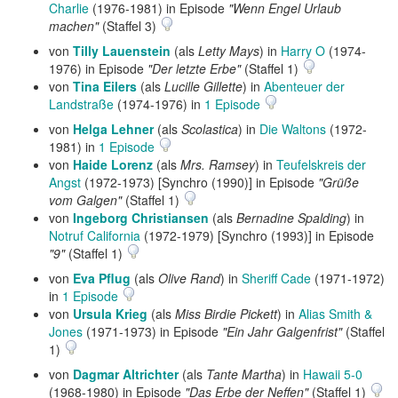
Charlie
(1976-1981) in Episode
"Wenn Engel Urlaub
machen"
(Staffel 3)
von
Tilly Lauenstein
(als
Letty Mays
) in
Harry O
(1974-
1976) in Episode
"Der letzte Erbe"
(Staffel 1)
von
Tina Eilers
(als
Lucille Gillette
) in
Abenteuer der
Landstraße
(1974-1976) in
1 Episode
von
Helga Lehner
(als
Scolastica
) in
Die Waltons
(1972-
1981) in
1 Episode
von
Haide Lorenz
(als
Mrs. Ramsey
) in
Teufelskreis der
Angst
(1972-1973) [Synchro (1990)] in Episode
"Grüße
vom Galgen"
(Staffel 1)
von
Ingeborg Christiansen
(als
Bernadine Spalding
) in
Notruf California
(1972-1979) [Synchro (1993)] in Episode
"9"
(Staffel 1)
von
Eva Pflug
(als
Olive Rand
) in
Sheriff Cade
(1971-1972)
in
1 Episode
von
Ursula Krieg
(als
Miss Birdie Pickett
) in
Alias Smith &
Jones
(1971-1973) in Episode
"Ein Jahr Galgenfrist"
(Staffel
1)
von
Dagmar Altrichter
(als
Tante Martha
) in
Hawaii 5-0
(1968-1980) in Episode
"Das Erbe der Neffen"
(Staffel 1)