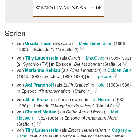
Serien
von
Ursula Traun
(als
Clara
) in
Mein Lieber John
(1988-
1992) in Episode
"11"
(Staffel 2)
von
Tilly Lauenstein
(als
Carol
) in
MacGyver
(1985-1992)
[2. Synchro (TV)] in Episode
"Die Madonna"
(Staffel 5)
von
Marianne Kehlau
(als
Alma Lindstrom
) in
Golden Girls
(1985-1992) [Synchro (1990-1994)] in
1 Episode
von
Agi Prandhoff
(als
Edith Krause
) in
Hotel
(1983-1988)
in Episode
"Partnerschaften"
(Staffel 1)
von
Alice Franz
(als
Annie Grand
) in
T.J. Hooker
(1982-
1986) in Episode
"Mangel an Beweisen"
(Staffel 2)
von
Christel Merian
(als
Cattle Annie Hickok
) in
Matt
Houston
(1982-1985) in Episode
"Auftrag zum Mord"
(Staffel 1)
von
Tilly Lauenstein
(als
Elnora Hendershot
) in
Cagney &
Lacey
(1982-1988) in Episode
"Eine sonderbare Dame"