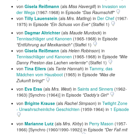
von
Gisela Reißmann
(als
Miss Havergill
) in
Invasion von
der Wega
(1967-1968) in Episode
"Das Raumschiff"
von
Tilly Lauenstein
(als
Mrs. Matling
) in
Der Chef
(1967-
1975) in Episode
"Ein Schuss von Eve"
(Staffel 1)
von
Dagmar Altrichter
(als
Maude Murdock
) in
Tennisschläger und Kanonen
(1965-1968) in Episode
"Entführung auf Mexikanisch"
(Staffel 1)
von
Gisela Reißmann
(als
Helen Robinson
) in
Tennisschläger und Kanonen
(1965-1968) in Episode
"Wie
Danny Preston das Lachen verlernte"
(Staffel 1)
von
Tina Eilers
(als
Tante Hannah
) in
Tammy, das
Mädchen vom Hausboot
(1965) in Episode
"Was die
Zukunft bringt"
von
Eva Eras
(als
Mrs. West
) in
Saints and Sinners
(1962-
1963) [Synchro (1964)] in Episode
"Daddy's Girl"
von
Brigitte Krause
(als
Rachel Simpson
) in
Twilight Zone
- Unwahrscheinliche Geschichten
(1959-1964) in
1 Episode
von
Marianne Lutz
(als
Mrs. Kirby
) in
Perry Mason
(1957-
1966) [Synchro (1960/1990-1992)] in Episode
"Der Fall mit