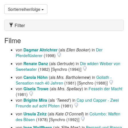
Sortierreihenfolge
Filter
Filme
von
Dagmar Altrichter
(als
Ellen Booker
) in
Der
Pferdeflüsterer
(1998)
von
Renate Danz
(als
Gertrude
) in
Die wilden Weiber von
Sweetwater
(1982) [Synchro (1994)]
von
Carola Höhn
(als
Mrs. Bartholemew
) in
Goliath -
Sensation nach 40 Jahren
(1981) [Synchro (1988)]
von
Gisela Trowe
(als
Mrs. Spellacy
) in
Fesseln der Macht
(1981)
von
Brigitte Mira
(als
'Tweed'
) in
Cap und Capper - Zwei
Freunde auf acht Pfoten
(1981)
von
Ursula Zeitz
(als
Kate O'Connell
) in
Columbo: Waffen
des Bösen
(1978) [Synchro (1992)]
von
Inge Wolffberg
(als
'Ellie Mae'
) in
Bernard und Bianca