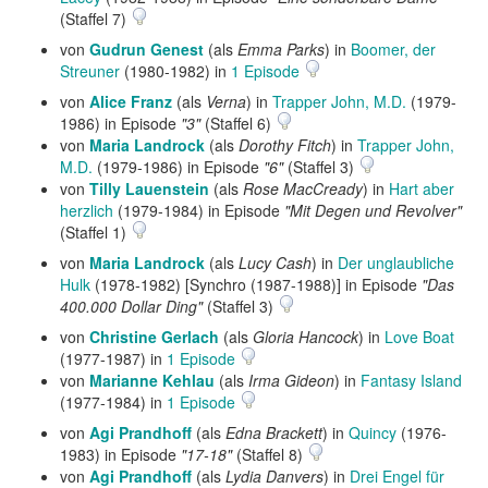
(Staffel 7)
von
Gudrun Genest
(als
Emma Parks
) in
Boomer, der
Streuner
(1980-1982) in
1 Episode
von
Alice Franz
(als
Verna
) in
Trapper John, M.D.
(1979-
1986) in Episode
"3"
(Staffel 6)
von
Maria Landrock
(als
Dorothy Fitch
) in
Trapper John,
M.D.
(1979-1986) in Episode
"6"
(Staffel 3)
von
Tilly Lauenstein
(als
Rose MacCready
) in
Hart aber
herzlich
(1979-1984) in Episode
"Mit Degen und Revolver"
(Staffel 1)
von
Maria Landrock
(als
Lucy Cash
) in
Der unglaubliche
Hulk
(1978-1982) [Synchro (1987-1988)] in Episode
"Das
400.000 Dollar Ding"
(Staffel 3)
von
Christine Gerlach
(als
Gloria Hancock
) in
Love Boat
(1977-1987) in
1 Episode
von
Marianne Kehlau
(als
Irma Gideon
) in
Fantasy Island
(1977-1984) in
1 Episode
von
Agi Prandhoff
(als
Edna Brackett
) in
Quincy
(1976-
1983) in Episode
"17-18"
(Staffel 8)
von
Agi Prandhoff
(als
Lydia Danvers
) in
Drei Engel für