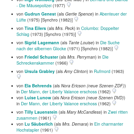
- Die Mäusepolizei
(1977)
von
Gudrun Genest
(als
Gertie Spence
) in
Abenteuer der
Lüfte
(1975) [Synchro (1982)]
von
Tina Eilers
(als
Mrs. Peck
) in
Columbo: Doppelter
Schlag
(1973) [Synchro (1975)]
von
Sigrid Lagemann
(als
Tante Louise
) in
Die Suche
nach der silbernen Glocke
(1971) [Synchro (1982)]
von
Friedel Schuster
(als
Mrs. Perryman
) in
Die
Schreckenskammer
(1966)
von
Ursula Grabley
(als
Amy Clinton
) in
Rufmord
(1963)
von
Ela Behrends
(als
Nora Ericson (neue Szenen ZDF)
)
in
Der Mann, der Liberty Valance erschoss
(1962)
von
Luise Lunow
(als
Nora Ericson (neue Szenen DVD)
)
in
Der Mann, der Liberty Valance erschoss
(1962)
von
Tilly Lauenstein
(als
Mary McCandless
) in
Zwei ritten
zusammen
(1961)
von
Lu Säuberlich
(als
Mrs. Demara
) in
Ein charmanter
Hochstapler
(1961)