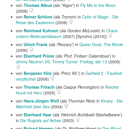
von
Thomas Albus
(als
'Yegor'
) in
Fly Me to the Moon
(2008)
von
Reiner Schöne
(als
Trymon
) in
Color of Magic - Die
Reise des Zauberers
(2008)
von
Reinhard Kuhnert
(als
Gordon McLoosh
) in
Chaos
unterm Weihnachtsbaum
(2007) [Synchro (2010)]
von
Ulrich Frank
(als
'Peccary'
) in
Queer Duck: The Movie
(2006)
von
Eberhard Prüter
(als
'Prof. Finbarr Calamitous'
) in
Jimmy Neutron VS. Timmy Turner: Freitag, der 13
(2006)
von
Benjamin Völz
(als
'Prinz XII.'
) in
Garfield 2 - Faulheit
verpflichtet
(2006)
von
Thomas Fritsch
(als
Caspar Pennington
) in
Reicher
Hund mit Herz
(2005)
von
Hans-Jürgen Wolf
(als
Thurman Rice
) in
Kinsey - Die
Wahrheit über Sex
(2004)
von
Eberhard Haar
(als
'Heinrich Archibald Stachelbeere'
)
in
Die Rugrats auf Achse
(2003)
von
Roland Hemmo
(als
Dr. Matthew Hope
) in
Das Ritual -