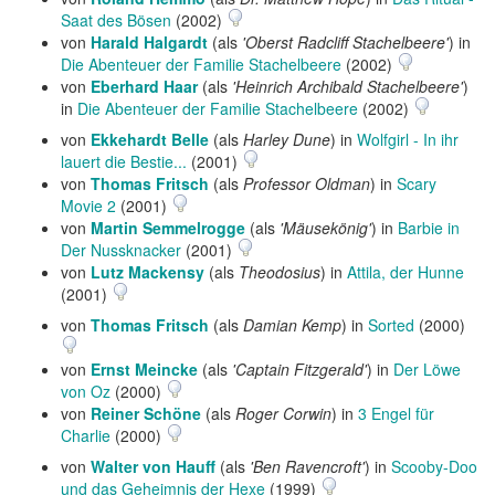
Saat des Bösen
(2002)
von
Harald Halgardt
(als
'Oberst Radcliff Stachelbeere'
) in
Die Abenteuer der Familie Stachelbeere
(2002)
von
Eberhard Haar
(als
'Heinrich Archibald Stachelbeere'
)
in
Die Abenteuer der Familie Stachelbeere
(2002)
von
Ekkehardt Belle
(als
Harley Dune
) in
Wolfgirl - In ihr
lauert die Bestie...
(2001)
von
Thomas Fritsch
(als
Professor Oldman
) in
Scary
Movie 2
(2001)
von
Martin Semmelrogge
(als
'Mäusekönig'
) in
Barbie in
Der Nussknacker
(2001)
von
Lutz Mackensy
(als
Theodosius
) in
Attila, der Hunne
(2001)
von
Thomas Fritsch
(als
Damian Kemp
) in
Sorted
(2000)
von
Ernst Meincke
(als
'Captain Fitzgerald'
) in
Der Löwe
von Oz
(2000)
von
Reiner Schöne
(als
Roger Corwin
) in
3 Engel für
Charlie
(2000)
von
Walter von Hauff
(als
'Ben Ravencroft'
) in
Scooby-Doo
und das Geheimnis der Hexe
(1999)