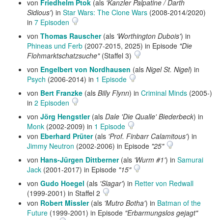
von
Friedhelm Ptok
(als
'Kanzler Palpatine / Darth
Sidious'
) in
Star Wars: The Clone Wars
(2008-2014/2020)
in
7 Episoden
von
Thomas Rauscher
(als
'Worthington Dubois'
) in
Phineas und Ferb
(2007-2015, 2025) in Episode
"Die
Flohmarktschatzsuche"
(Staffel 3)
von
Engelbert von Nordhausen
(als
Nigel St. Nigel
) in
Psych
(2006-2014) in
1 Episode
von
Bert Franzke
(als
Billy Flynn
) in
Criminal Minds
(2005-)
in
2 Episoden
von
Jörg Hengstler
(als
Dale 'Die Qualle' Biederbeck
) in
Monk
(2002-2009) in
1 Episode
von
Eberhard Prüter
(als
'Prof. Finbarr Calamitous'
) in
Jimmy Neutron
(2002-2006) in Episode
"25"
von
Hans-Jürgen Dittberner
(als
'Wurm #1'
) in
Samurai
Jack
(2001-2017) in Episode
"15"
von
Gudo Hoegel
(als
'Slagar'
) in
Retter von Redwall
(1999-2001) in Staffel 2
von
Robert Missler
(als
'Mutro Botha'
) in
Batman of the
Future
(1999-2001) in Episode
"Erbarmungslos gejagt"