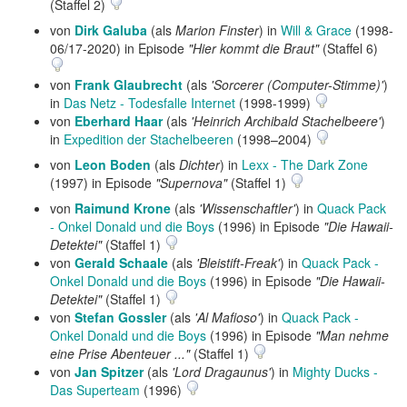
(Staffel 2)
von
Dirk Galuba
(als
Marion Finster
) in
Will & Grace
(1998-
06/17-2020) in Episode
"Hier kommt die Braut"
(Staffel 6)
von
Frank Glaubrecht
(als
'Sorcerer (Computer-Stimme)'
)
in
Das Netz - Todesfalle Internet
(1998-1999)
von
Eberhard Haar
(als
'Heinrich Archibald Stachelbeere'
)
in
Expedition der Stachelbeeren
(1998–2004)
von
Leon Boden
(als
Dichter
) in
Lexx - The Dark Zone
(1997) in Episode
"Supernova"
(Staffel 1)
von
Raimund Krone
(als
'Wissenschaftler'
) in
Quack Pack
- Onkel Donald und die Boys
(1996) in Episode
"Die Hawaii-
Detektei"
(Staffel 1)
von
Gerald Schaale
(als
'Bleistift-Freak'
) in
Quack Pack -
Onkel Donald und die Boys
(1996) in Episode
"Die Hawaii-
Detektei"
(Staffel 1)
von
Stefan Gossler
(als
'Al Mafioso'
) in
Quack Pack -
Onkel Donald und die Boys
(1996) in Episode
"Man nehme
eine Prise Abenteuer ..."
(Staffel 1)
von
Jan Spitzer
(als
'Lord Dragaunus'
) in
Mighty Ducks -
Das Superteam
(1996)