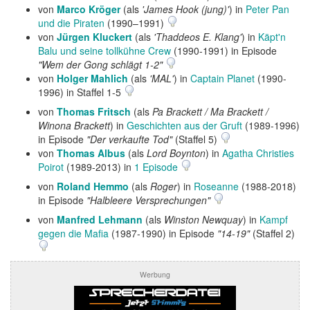
von
Marco Kröger
(als
'James Hook (jung)'
) in
Peter Pan
und die Piraten
(1990–1991)
von
Jürgen Kluckert
(als
'Thaddeos E. Klang'
) in
Käpt'n
Balu und seine tollkühne Crew
(1990-1991) in Episode
"Wem der Gong schlägt 1-2"
von
Holger Mahlich
(als
'MAL'
) in
Captain Planet
(1990-
1996) in Staffel 1-5
von
Thomas Fritsch
(als
Pa Brackett / Ma Brackett /
Winona Brackett
) in
Geschichten aus der Gruft
(1989-1996)
in Episode
"Der verkaufte Tod"
(Staffel 5)
von
Thomas Albus
(als
Lord Boynton
) in
Agatha Christies
Poirot
(1989-2013) in
1 Episode
von
Roland Hemmo
(als
Roger
) in
Roseanne
(1988-2018)
in Episode
"Halbleere Versprechungen"
von
Manfred Lehmann
(als
Winston Newquay
) in
Kampf
gegen die Mafia
(1987-1990) in Episode
"14-19"
(Staffel 2)
Werbung