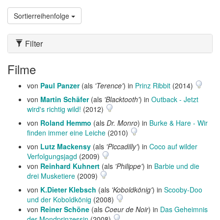
Sortierreihenfolge
Filter
Filme
von
Paul Panzer
(als
'Terence'
) in
Prinz Ribbit
(2014)
von
Martin Schäfer
(als
'Blacktooth'
) in
Outback - Jetzt
wird's richtig wild!
(2012)
von
Roland Hemmo
(als
Dr. Monro
) in
Burke & Hare - Wir
finden immer eine Leiche
(2010)
von
Lutz Mackensy
(als
'Piccadilly'
) in
Coco auf wilder
Verfolgungsjagd
(2009)
von
Reinhard Kuhnert
(als
'Philippe'
) in
Barbie und die
drei Musketiere
(2009)
von
K.Dieter Klebsch
(als
'Koboldkönig'
) in
Scooby-Doo
und der Koboldkönig
(2008)
von
Reiner Schöne
(als
Coeur de Noir
) in
Das Geheimnis
der Mondprinzessin
(2008)