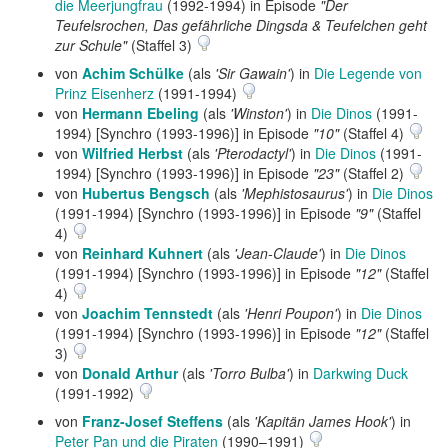
die Meerjungfrau
(1992-1994) in Episode
"Der
Teufelsrochen, Das gefährliche Dingsda & Teufelchen geht
zur Schule"
(Staffel 3)
von
Achim Schülke
(als
'Sir Gawain'
) in
Die Legende von
Prinz Eisenherz
(1991-1994)
von
Hermann Ebeling
(als
'Winston'
) in
Die Dinos
(1991-
1994) [Synchro (1993-1996)] in Episode
"10"
(Staffel 4)
von
Wilfried Herbst
(als
'Pterodactyl'
) in
Die Dinos
(1991-
1994) [Synchro (1993-1996)] in Episode
"23"
(Staffel 2)
von
Hubertus Bengsch
(als
'Mephistosaurus'
) in
Die Dinos
(1991-1994) [Synchro (1993-1996)] in Episode
"9"
(Staffel
4)
von
Reinhard Kuhnert
(als
'Jean-Claude'
) in
Die Dinos
(1991-1994) [Synchro (1993-1996)] in Episode
"12"
(Staffel
4)
von
Joachim Tennstedt
(als
'Henri Poupon'
) in
Die Dinos
(1991-1994) [Synchro (1993-1996)] in Episode
"12"
(Staffel
3)
von
Donald Arthur
(als
'Torro Bulba'
) in
Darkwing Duck
(1991-1992)
von
Franz-Josef Steffens
(als
'Kapitän James Hook'
) in
Peter Pan und die Piraten
(1990–1991)