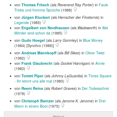
von
Thomas Fritsch
(als
Reverend Ray Porter
) in
Faule
Tricks und fromme Sprüche
(1988)
von
Jürgen Kluckert
(als
Herrscher der Finsternis
) in
Legende
(1985)
von
Engelbert von Nordhausen
(als
Wadsworth
) in
Alle
Mörder sind schon da
(1985)
von
Gudo Hoegel
(als
Larry Gormley
) in
Blue Money
(1984) [Synchro (1988)]
von
Andreas Mannkopff
(als
Bill Sikes
) in
Oliver Twist
(1982)
von
Frank Glaubrecht
(als
Gockel Hannigan
) in
Annie
(1982)
von
Tommi Piper
(als
Johnny LaGuardia
) in
Times Square
- Ihr könnt uns alle mal
(1980)
von
Reent Reins
(als
Robert Graves
) in
Der Todesschrei
(1978)
von
Christoph Bantzer
(als
Jerome K. Jerome
) in
Drei
Mann in einem Boot
(1975)
Werbung