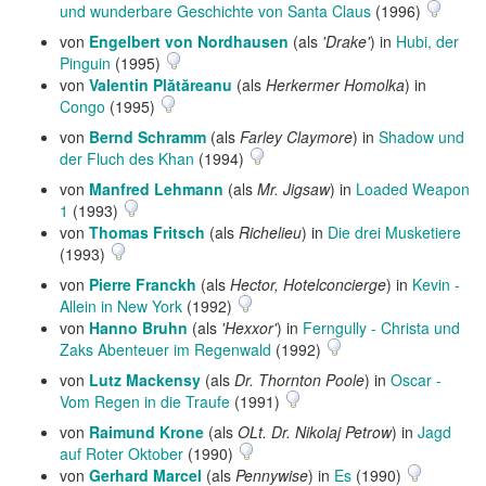
und wunderbare Geschichte von Santa Claus
(1996)
von
Engelbert von Nordhausen
(als
'Drake'
) in
Hubi, der
Pinguin
(1995)
von
Valentin Plătăreanu
(als
Herkermer Homolka
) in
Congo
(1995)
von
Bernd Schramm
(als
Farley Claymore
) in
Shadow und
der Fluch des Khan
(1994)
von
Manfred Lehmann
(als
Mr. Jigsaw
) in
Loaded Weapon
1
(1993)
von
Thomas Fritsch
(als
Richelieu
) in
Die drei Musketiere
(1993)
von
Pierre Franckh
(als
Hector, Hotelconcierge
) in
Kevin -
Allein in New York
(1992)
von
Hanno Bruhn
(als
'Hexxor'
) in
Ferngully - Christa und
Zaks Abenteuer im Regenwald
(1992)
von
Lutz Mackensy
(als
Dr. Thornton Poole
) in
Oscar -
Vom Regen in die Traufe
(1991)
von
Raimund Krone
(als
OLt. Dr. Nikolaj Petrow
) in
Jagd
auf Roter Oktober
(1990)
von
Gerhard Marcel
(als
Pennywise
) in
Es
(1990)