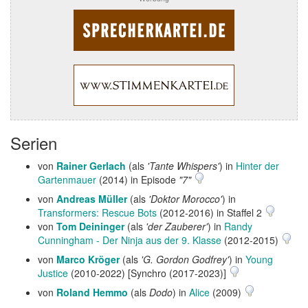
Serien
von
Rainer Gerlach
(als
'Tante Whispers'
) in
Hinter der
Gartenmauer
(2014) in Episode
"7"
von
Andreas Müller
(als
'Doktor Morocco'
) in
Transformers: Rescue Bots
(2012-2016) in Staffel 2
von
Tom Deininger
(als
'der Zauberer'
) in
Randy
Cunningham - Der Ninja aus der 9. Klasse
(2012-2015)
von
Marco Kröger
(als
'G. Gordon Godfrey'
) in
Young
Justice
(2010-2022) [Synchro (2017-2023)]
von
Roland Hemmo
(als
Dodo
) in
Alice
(2009)