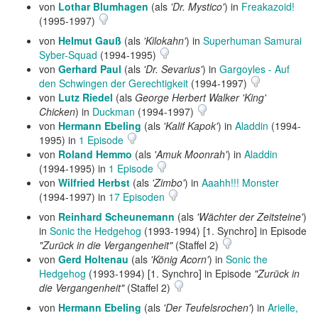
von
Lothar Blumhagen
(als
'Dr. Mystico'
) in
Freakazoid!
(1995-1997)
von
Helmut Gauß
(als
'Kilokahn'
) in
Superhuman Samurai
Syber-Squad
(1994-1995)
von
Gerhard Paul
(als
'Dr. Sevarius'
) in
Gargoyles - Auf
den Schwingen der Gerechtigkeit
(1994-1997)
von
Lutz Riedel
(als
George Herbert Walker 'King'
Chicken
) in
Duckman
(1994-1997)
von
Hermann Ebeling
(als
'Kalif Kapok'
) in
Aladdin
(1994-
1995) in
1 Episode
von
Roland Hemmo
(als
'Amuk Moonrah'
) in
Aladdin
(1994-1995) in
1 Episode
von
Wilfried Herbst
(als
'Zimbo'
) in
Aaahh!!! Monster
(1994-1997) in
17 Episoden
von
Reinhard Scheunemann
(als
'Wächter der Zeitsteine'
)
in
Sonic the Hedgehog
(1993-1994) [1. Synchro] in Episode
"Zurück in die Vergangenheit"
(Staffel 2)
von
Gerd Holtenau
(als
'König Acorn'
) in
Sonic the
Hedgehog
(1993-1994) [1. Synchro] in Episode
"Zurück in
die Vergangenheit"
(Staffel 2)
von
Hermann Ebeling
(als
'Der Teufelsrochen'
) in
Arielle,