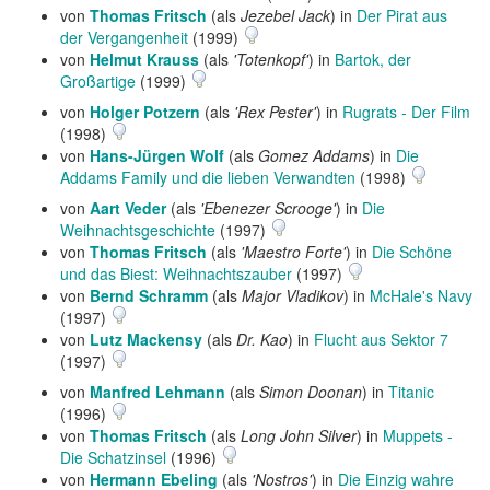
von
Thomas Fritsch
(als
Jezebel Jack
) in
Der Pirat aus
der Vergangenheit
(1999)
von
Helmut Krauss
(als
'Totenkopf'
) in
Bartok, der
Großartige
(1999)
von
Holger Potzern
(als
'Rex Pester'
) in
Rugrats - Der Film
(1998)
von
Hans-Jürgen Wolf
(als
Gomez Addams
) in
Die
Addams Family und die lieben Verwandten
(1998)
von
Aart Veder
(als
'Ebenezer Scrooge'
) in
Die
Weihnachtsgeschichte
(1997)
von
Thomas Fritsch
(als
'Maestro Forte'
) in
Die Schöne
und das Biest: Weihnachtszauber
(1997)
von
Bernd Schramm
(als
Major Vladikov
) in
McHale's Navy
(1997)
von
Lutz Mackensy
(als
Dr. Kao
) in
Flucht aus Sektor 7
(1997)
von
Manfred Lehmann
(als
Simon Doonan
) in
Titanic
(1996)
von
Thomas Fritsch
(als
Long John Silver
) in
Muppets -
Die Schatzinsel
(1996)
von
Hermann Ebeling
(als
'Nostros'
) in
Die Einzig wahre