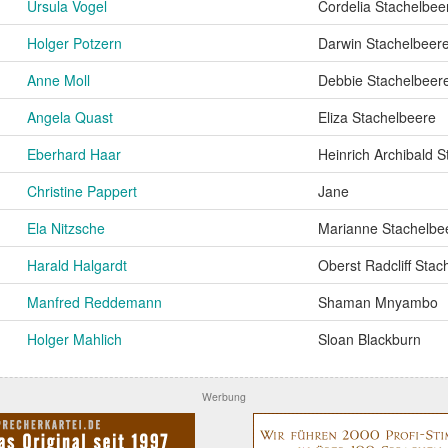
Ursula Vogel
Cordelia Stachelbee
Holger Potzern
Darwin Stachelbeer
Anne Moll
Debbie Stachelbeer
Angela Quast
Eliza Stachelbeere
Eberhard Haar
Heinrich Archibald 
Christine Pappert
Jane
Ela Nitzsche
Marianne Stachelbe
Harald Halgardt
Oberst Radcliff Stac
Manfred Reddemann
Shaman Mnyambo
Holger Mahlich
Sloan Blackburn
Werbung