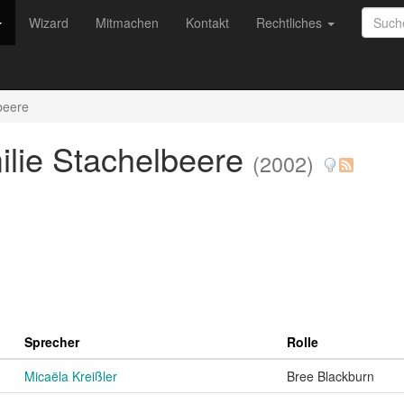
Wizard
Mitmachen
Kontakt
Rechtliches
beere
ilie Stachelbeere
(2002)
Sprecher
Rolle
Micaëla Kreißler
Bree Blackburn