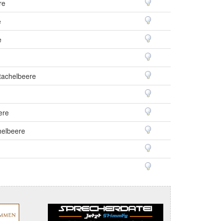
re
e
e
Stachelbeere
ere
helbeere