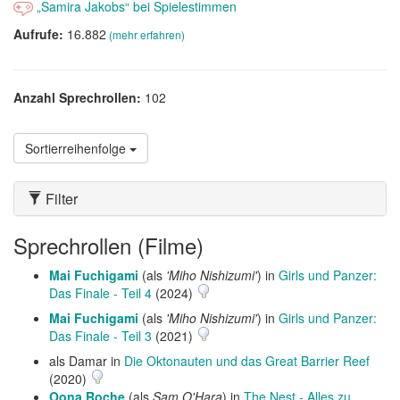
„Samira Jakobs“ bei Spielestimmen
Aufrufe:
16.882
(mehr erfahren)
Anzahl Sprechrollen:
102
Sortierreihenfolge
Filter
Sprechrollen (Filme)
Mai Fuchigami
(als
'Miho Nishizumi'
) in
Girls und Panzer:
Das Finale - Teil 4
(2024)
Mai Fuchigami
(als
'Miho Nishizumi'
) in
Girls und Panzer:
Das Finale - Teil 3
(2021)
als Damar in
Die Oktonauten und das Great Barrier Reef
(2020)
Oona Roche
(als
Sam O'Hara
) in
The Nest - Alles zu