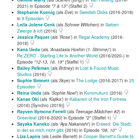
2021) in Episode
"7 & 13"
(Staffel 2)
Stephanie Koenig
(als
Eve
) in
Swedish Dicks
(2016-2018)
in
9 Episoden
Leila Jolene Cenk
(als
Schnee Wittchen
) in
Sieben
Zwerge & ich
(2016)
Jessica Paquet
(als
'Rose'
) in
Regal Academy
(2016-
2018)
Kana Ueda
(als
'Anastasia Hoshin (1. Stimme)'
) in
Re:ZERO - Starting Life in Another World
(2016/2020-) in
Episode
"12-13, 16, 19"
(Staffel 1)
Bailey Pelkman
(als
Britney
) in
Lost & Found Music
Studios
(2016)
Sophie Simnett
(als
Skye
) in
The Lodge
(2016-2017) in
25
Episoden
Reina Ueda
(als
'Sophie Noel'
) in
Kuromukuro
(2016)
Kanae Oki
(als
'Kajika'
) in
Kabaneri of the Iron Fortress
(2016) [Synchro (2019)]
Rayven Symone Ferrell
(als
Teenage-Mädchen #2
) in
Greenleaf
(2016-2020) in Episode
"2"
(Staffel 1)
Sayaka Kaneko
(als
'Aya Nakanishi'
) in
Erased: Die Stadt,
in der es mich nicht gibt
(2016) in Episode
"08, 10"
Liza Lapira
(als
Leslie Barrett
) in
Cooper Barrett's Guide to