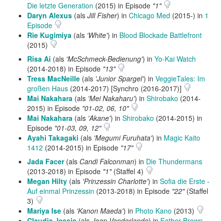
Die letzte Generation
(2015) in Episode
"1"
Daryn Alexus
(als
Jill Fisher
) in
Chicago Med
(2015-) in
1
Episode
Rie Kugimiya
(als
'White'
) in
Blood Blockade Battlefront
(2015)
Risa Ai
(als
'McSchmeck-Bedienung'
) in
Yo-Kai Watch
(2014-2018) in Episode
"13"
Tress MacNeille
(als
'Junior Spargel'
) in
VeggieTales: Im
großen Haus
(2014-2017) [Synchro (2016-2017)]
Mai Nakahara
(als
'Mei Nakaharu'
) in
Shirobako
(2014-
2015) in Episode
"01-02, 06, 10"
Mai Nakahara
(als
'Akane'
) in
Shirobako
(2014-2015) in
Episode
"01-03, 09, 12"
Ayahi Takagaki
(als
'Megumi Furuhata'
) in
Magic Kaito
1412
(2014-2015) in Episode
"17"
Jada Facer
(als
Candi Falconman
) in
Die Thundermans
(2013-2018) in Episode
"1"
(Staffel 4)
Megan Hilty
(als
'Prinzessin Charlotte'
) in
Sofia die Erste -
Auf einmal Prinzessin
(2013-2018) in Episode
"22"
(Staffel
3)
Mariya Ise
(als
'Kanon Maeda'
) in
Photo Kano
(2013)
Claudia Jessie
(als
Joan Vanderlande
) in
Father Brown