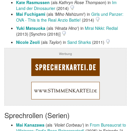
Kate Rasmussen
(als
Kathryn Rose Thompson
) in
Im
Land der Dinosaurier
(2014)
Mai Fuchigami
(als
'Miho Nishizumi'
) in
Girls und Panzer:
OVA - This is the Real Anzio Battle!
(2014)
Yuki Matsuoka
(als
'Hinata Hino'
) in
Mirai Nikki: Redial
(2013) [Synchro (2018)]
Nicole Zeoli
(als
Taylor
) in
Sand Sharks
(2011)
Werbung
Sprechrollen (Serien)
Mai Kanazawa
(als
'Violet Corbeau'
) in
From Bureaucrat to
Villainess: Dad's Been Reincarnated!
(2025) in Episode
"1,