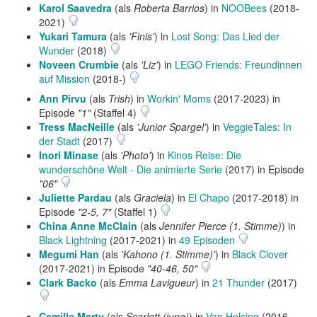
Karol Saavedra
(als
Roberta Barrios
) in
NOOBees
(2018-
2021)
Yukari Tamura
(als
'Finis'
) in
Lost Song: Das Lied der
Wunder
(2018)
Noveen Crumbie
(als
'Liz'
) in
LEGO Friends: Freundinnen
auf Mission
(2018-)
Ann Pirvu
(als
Trish
) in
Workin' Moms
(2017-2023) in
Episode
"1"
(Staffel 4)
Tress MacNeille
(als
'Junior Spargel'
) in
VeggieTales: In
der Stadt
(2017)
Inori Minase
(als
'Photo'
) in
Kinos Reise: Die
wunderschöne Welt - Die animierte Serie
(2017) in Episode
"06"
Juliette Pardau
(als
Graciela
) in
El Chapo
(2017-2018) in
Episode
"2-5, 7"
(Staffel 1)
China Anne McClain
(als
Jennifer Pierce (1. Stimme)
) in
Black Lightning
(2017-2021) in
49 Episoden
Megumi Han
(als
'Kahono (1. Stimme)'
) in
Black Clover
(2017-2021) in Episode
"40-46, 50"
Clark Backo
(als
Emma Lavigueur
) in
21 Thunder
(2017)
Camille Marty
(als
Scarlett (jung)
) in
Van Helsing
(2016-