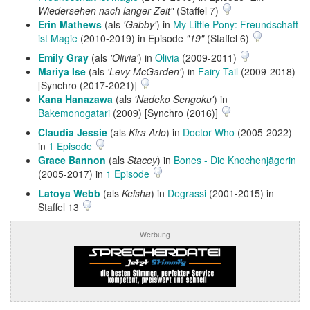
Wiedersehen nach langer Zeit"
(Staffel 7)
Erin Mathews
(als
'Gabby'
) in
My Little Pony: Freundschaft
ist Magie
(2010-2019) in Episode
"19"
(Staffel 6)
Emily Gray
(als
'Olivia'
) in
Olivia
(2009-2011)
Mariya Ise
(als
'Levy McGarden'
) in
Fairy Tail
(2009-2018)
[Synchro (2017-2021)]
Kana Hanazawa
(als
'Nadeko Sengoku'
) in
Bakemonogatari
(2009) [Synchro (2016)]
Claudia Jessie
(als
Kira Arlo
) in
Doctor Who
(2005-2022)
in
1 Episode
Grace Bannon
(als
Stacey
) in
Bones - Die Knochenjägerin
(2005-2017) in
1 Episode
Latoya Webb
(als
Keisha
) in
Degrassi
(2001-2015) in
Staffel 13
Werbung