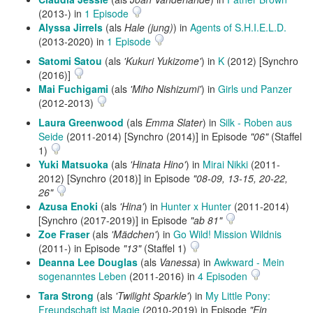
(2013-) in
1 Episode
Alyssa Jirrels
(als
Hale (jung)
) in
Agents of S.H.I.E.L.D.
(2013-2020) in
1 Episode
Satomi Satou
(als
'Kukuri Yukizome'
) in
K
(2012) [Synchro
(2016)]
Mai Fuchigami
(als
'Miho Nishizumi'
) in
Girls und Panzer
(2012-2013)
Laura Greenwood
(als
Emma Slater
) in
Silk - Roben aus
Seide
(2011-2014) [Synchro (2014)] in Episode
"06"
(Staffel
1)
Yuki Matsuoka
(als
'Hinata Hino'
) in
Mirai Nikki
(2011-
2012) [Synchro (2018)] in Episode
"08-09, 13-15, 20-22,
26"
Azusa Enoki
(als
'Hina'
) in
Hunter x Hunter
(2011-2014)
[Synchro (2017-2019)] in Episode
"ab 81"
Zoe Fraser
(als
'Mädchen'
) in
Go Wild! Mission Wildnis
(2011-) in Episode
"13"
(Staffel 1)
Deanna Lee Douglas
(als
Vanessa
) in
Awkward - Mein
sogenanntes Leben
(2011-2016) in
4 Episoden
Tara Strong
(als
'Twilight Sparkle'
) in
My Little Pony:
Freundschaft ist Magie
(2010-2019) in Episode
"Ein