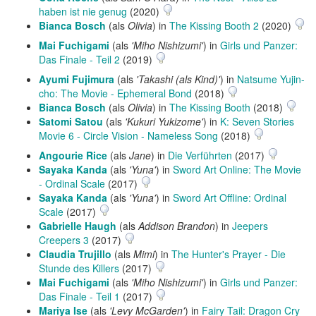
haben ist nie genug
(2020)
Bianca Bosch
(als
Olivia
) in
The Kissing Booth 2
(2020)
Mai Fuchigami
(als
'Miho Nishizumi'
) in
Girls und Panzer:
Das Finale - Teil 2
(2019)
Ayumi Fujimura
(als
'Takashi (als Kind)'
) in
Natsume Yujin-
cho: The Movie - Ephemeral Bond
(2018)
Bianca Bosch
(als
Olivia
) in
The Kissing Booth
(2018)
Satomi Satou
(als
'Kukuri Yukizome'
) in
K: Seven Stories
Movie 6 - Circle Vision - Nameless Song
(2018)
Angourie Rice
(als
Jane
) in
Die Verführten
(2017)
Sayaka Kanda
(als
'Yuna'
) in
Sword Art Online: The Movie
- Ordinal Scale
(2017)
Sayaka Kanda
(als
'Yuna'
) in
Sword Art Offline: Ordinal
Scale
(2017)
Gabrielle Haugh
(als
Addison Brandon
) in
Jeepers
Creepers 3
(2017)
Claudia Trujillo
(als
Mimi
) in
The Hunter's Prayer - Die
Stunde des Killers
(2017)
Mai Fuchigami
(als
'Miho Nishizumi'
) in
Girls und Panzer:
Das Finale - Teil 1
(2017)
Mariya Ise
(als
'Levy McGarden'
) in
Fairy Tail: Dragon Cry