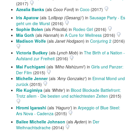
(2017)
Azealia Banks
(als
Coco Ford
) in
Coco
(2017)
Iris Apatow
(als
'Lollipop (Gesang)'
) in
Sausage Party - Es
geht um die Wurst
(2016)
Sophie Bolen
(als
Priscilla
) in
Rodeo Girl
(2016)
Mia Goth
(als
Hannah
) in
A Cure for Wellness
(2016)
Madison Wolfe
(als
Janet Hodgson
) in
Conjuring 2
(2016)
Victoria Budkey
(als
Lynch Mob
) in
The Birth of a Nation -
Aufstand zur Freiheit
(2016)
Mai Fuchigami
(als
'Miho Nishizumi'
) in
Girls und Panzer:
Der Film
(2015)
Michelle Jenner
(als
'Amy Gonzalez'
) in
Einmal Mond und
zurück
(2015)
Rie Kugimiya
(als
'White'
) in
Blood Blockade Battlefront:
Trotz allem - Die besten und schlechtesten Zeiten
(2015)
Hiromi Igarashi
(als
'Haguro'
) in
Arpeggio of Blue Steel:
Ars Nova - Cadenza
(2015)
Bailee Michelle Johnson
(als
Ayden
) in
Der
Weihnachtsdrache
(2014)