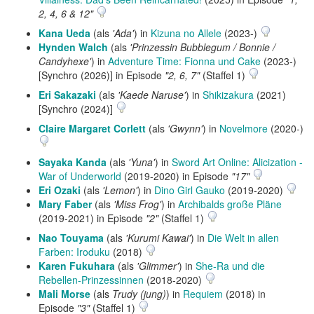
2, 4, 6 & 12"
Kana Ueda
(als
'Ada'
) in
Kizuna no Allele
(2023-)
Hynden Walch
(als
'Prinzessin Bubblegum / Bonnie /
Candyhexe'
) in
Adventure Time: Fionna und Cake
(2023-)
[Synchro (2026)] in Episode
"2, 6, 7"
(Staffel 1)
Eri Sakazaki
(als
'Kaede Naruse'
) in
Shikizakura
(2021)
[Synchro (2024)]
Claire Margaret Corlett
(als
'Gwynn'
) in
Novelmore
(2020-)
Sayaka Kanda
(als
'Yuna'
) in
Sword Art Online: Alicization -
War of Underworld
(2019-2020) in Episode
"17"
Eri Ozaki
(als
'Lemon'
) in
Dino Girl Gauko
(2019-2020)
Mary Faber
(als
'Miss Frog'
) in
Archibalds große Pläne
(2019-2021) in Episode
"2"
(Staffel 1)
Nao Touyama
(als
'Kurumi Kawai'
) in
Die Welt in allen
Farben: Iroduku
(2018)
Karen Fukuhara
(als
'Glimmer'
) in
She-Ra und die
Rebellen-Prinzessinnen
(2018-2020)
Mali Morse
(als
Trudy (jung)
) in
Requiem
(2018) in
Episode
"3"
(Staffel 1)