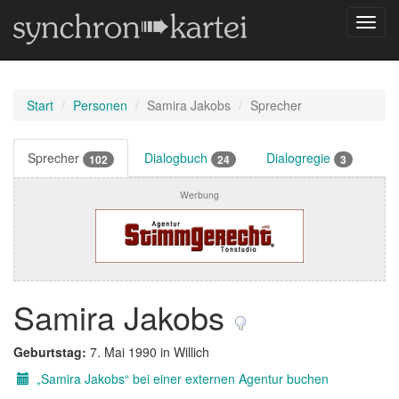
Navig
umsch
Start
Personen
Samira Jakobs
Sprecher
Sprecher
Dialogbuch
Dialogregie
102
24
3
Werbung
Samira Jakobs
Geburtstag:
7. Mai 1990 in Willich
„Samira Jakobs“ bei einer externen Agentur buchen