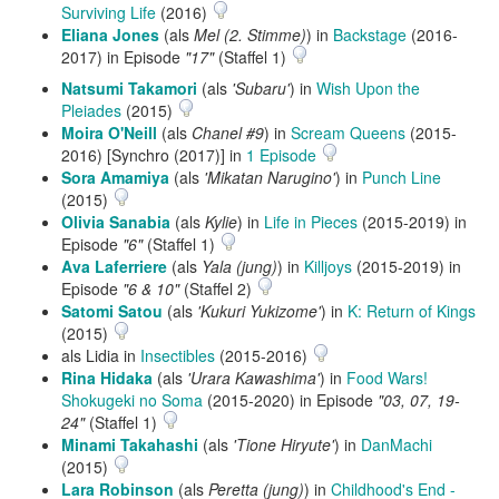
Surviving Life
(2016)
Eliana Jones
(als
Mel (2. Stimme)
) in
Backstage
(2016-
2017) in Episode
"17"
(Staffel 1)
Natsumi Takamori
(als
'Subaru'
) in
Wish Upon the
Pleiades
(2015)
Moira O'Neill
(als
Chanel #9
) in
Scream Queens
(2015-
2016) [Synchro (2017)] in
1 Episode
Sora Amamiya
(als
'Mikatan Narugino'
) in
Punch Line
(2015)
Olivia Sanabia
(als
Kylie
) in
Life in Pieces
(2015-2019) in
Episode
"6"
(Staffel 1)
Ava Laferriere
(als
Yala (jung)
) in
Killjoys
(2015-2019) in
Episode
"6 & 10"
(Staffel 2)
Satomi Satou
(als
'Kukuri Yukizome'
) in
K: Return of Kings
(2015)
als Lidia in
Insectibles
(2015-2016)
Rina Hidaka
(als
'Urara Kawashima'
) in
Food Wars!
Shokugeki no Soma
(2015-2020) in Episode
"03, 07, 19-
24"
(Staffel 1)
Minami Takahashi
(als
'Tione Hiryute'
) in
DanMachi
(2015)
Lara Robinson
(als
Peretta (jung)
) in
Childhood's End -