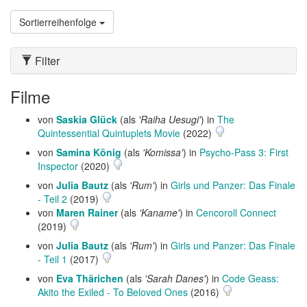
Sortierreihenfolge
Filter
Filme
von
Saskia Glück
(als
'Raiha Uesugi'
) in
The
Quintessential Quintuplets Movie
(2022)
von
Samina König
(als
'Komissa'
) in
Psycho-Pass 3: First
Inspector
(2020)
von
Julia Bautz
(als
'Rum'
) in
Girls und Panzer: Das Finale
- Teil 2
(2019)
von
Maren Rainer
(als
'Kaname'
) in
Cencoroll Connect
(2019)
von
Julia Bautz
(als
'Rum'
) in
Girls und Panzer: Das Finale
- Teil 1
(2017)
von
Eva Thärichen
(als
'Sarah Danes'
) in
Code Geass:
Akito the Exiled - To Beloved Ones
(2016)