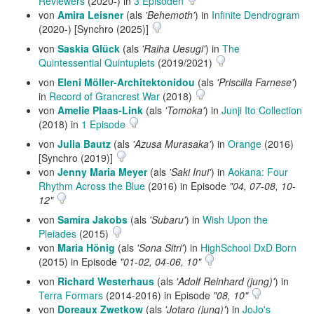
Reviewers
(2020-) in
3 Episoden
von
Amira Leisner
(als
'Behemoth'
) in
Infinite Dendrogram
(2020-) [Synchro (2025)]
von
Saskia Glück
(als
'Raiha Uesugi'
) in
The
Quintessential Quintuplets
(2019/2021)
von
Eleni Möller-Architektonidou
(als
'Priscilla Farnese'
)
in
Record of Grancrest War
(2018)
von
Amelie Plaas-Link
(als
'Tomoka'
) in
Junji Ito Collection
(2018) in
1 Episode
von
Julia Bautz
(als
'Azusa Murasaka'
) in
Orange
(2016)
[Synchro (2019)]
von
Jenny Maria Meyer
(als
'Saki Inui'
) in
Aokana: Four
Rhythm Across the Blue
(2016) in Episode
"04, 07-08, 10-
12"
von
Samira Jakobs
(als
'Subaru'
) in
Wish Upon the
Pleiades
(2015)
von
Maria Hönig
(als
'Sona Sitri'
) in
HighSchool DxD Born
(2015) in Episode
"01-02, 04-06, 10"
von
Richard Westerhaus
(als
'Adolf Reinhard (jung)'
) in
Terra Formars
(2014-2016) in Episode
"08, 10"
von
Doreaux Zwetkow
(als
'Jotaro (jung)'
) in
JoJo's