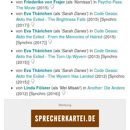
von
Friederike von Frajer
(als
'Komissa'
) in
Psycho-Pass:
The Movie
(2015)
von
Eva Thärichen
(als
'Sarah Danes'
) in
Code Geass:
Akito the Exiled - The Brightness Falls
(2015) [Synchro
(2017)]
von
Eva Thärichen
(als
'Sarah Danes'
) in
Code Geass:
Akito the Exiled - From the Memories of Hatred
(2015)
[Synchro (2017)]
von
Eva Thärichen
(als
'Sarah Danes'
) in
Code Geass:
Akito the Exiled - The Torn-Up Wyvern
(2013) [Synchro
(2015)]
von
Eva Thärichen
(als
'Sarah Danes'
) in
Code Geass:
Akito the Exiled - The Wyvern Has Landed
(2012) [Synchro
(2015)]
von
Linda Fölster
(als
'Mei Misaki'
) in
Another: Die Andere
(2012) [Synchro (2016)]
Werbung