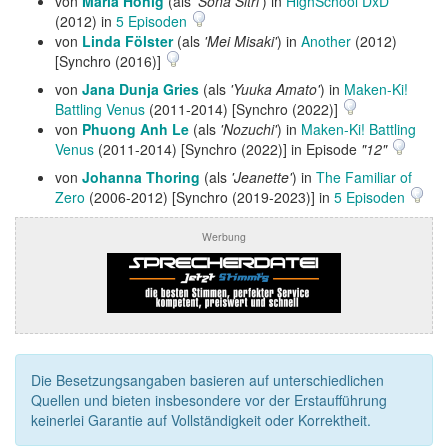
von
Maria Hönig
(als
'Sona Sitri'
) in
HighSchool DxD
(2012) in
5 Episoden
von
Linda Fölster
(als
'Mei Misaki'
) in
Another
(2012)
[Synchro (2016)]
von
Jana Dunja Gries
(als
'Yuuka Amato'
) in
Maken-Ki!
Battling Venus
(2011-2014) [Synchro (2022)]
von
Phuong Anh Le
(als
'Nozuchi'
) in
Maken-Ki! Battling
Venus
(2011-2014) [Synchro (2022)] in Episode
"12"
von
Johanna Thoring
(als
'Jeanette'
) in
The Familiar of
Zero
(2006-2012) [Synchro (2019-2023)] in
5 Episoden
Werbung
Die Besetzungsangaben basieren auf unterschiedlichen
Quellen und bieten insbesondere vor der Erstaufführung
keinerlei Garantie auf Vollständigkeit oder Korrektheit.