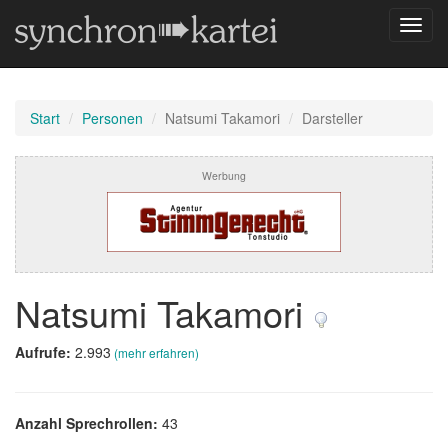
Navig
umsch
Start
Personen
Natsumi Takamori
Darsteller
Werbung
Natsumi Takamori
Aufrufe:
2.993
(mehr erfahren)
Anzahl Sprechrollen:
43