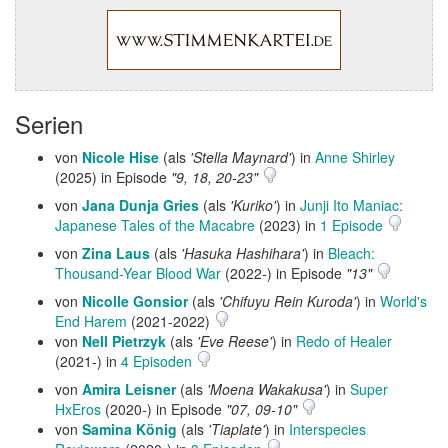
Serien
von
Nicole Hise
(als
'Stella Maynard'
) in
Anne Shirley
(2025) in Episode
"9, 18, 20-23"
von
Jana Dunja Gries
(als
'Kuriko'
) in
Junji Ito Maniac:
Japanese Tales of the Macabre
(2023) in
1 Episode
von
Zina Laus
(als
'Hasuka Hashihara'
) in
Bleach:
Thousand-Year Blood War
(2022-) in Episode
"13"
von
Nicolle Gonsior
(als
'Chifuyu Rein Kuroda'
) in
World's
End Harem
(2021-2022)
von
Nell Pietrzyk
(als
'Eve Reese'
) in
Redo of Healer
(2021-) in
4 Episoden
von
Amira Leisner
(als
'Moena Wakakusa'
) in
Super
HxEros
(2020-) in Episode
"07, 09-10"
von
Samina König
(als
'Tiaplate'
) in
Interspecies