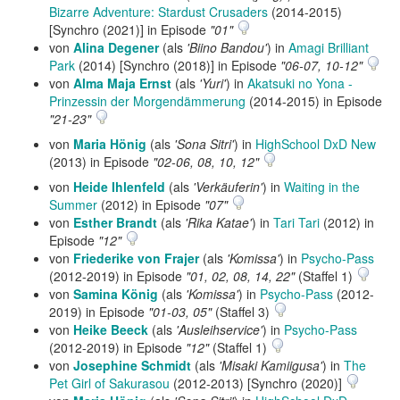
Bizarre Adventure: Stardust Crusaders
(2014-2015)
[Synchro (2021)] in Episode
"01"
von
Alina Degener
(als
'Biino Bandou'
) in
Amagi Brilliant
Park
(2014) [Synchro (2018)] in Episode
"06-07, 10-12"
von
Alma Maja Ernst
(als
'Yuri'
) in
Akatsuki no Yona -
Prinzessin der Morgendämmerung
(2014-2015) in Episode
"21-23"
von
Maria Hönig
(als
'Sona Sitri'
) in
HighSchool DxD New
(2013) in Episode
"02-06, 08, 10, 12"
von
Heide Ihlenfeld
(als
'Verkäuferin'
) in
Waiting in the
Summer
(2012) in Episode
"07"
von
Esther Brandt
(als
'Rika Katae'
) in
Tari Tari
(2012) in
Episode
"12"
von
Friederike von Frajer
(als
'Komissa'
) in
Psycho-Pass
(2012-2019) in Episode
"01, 02, 08, 14, 22"
(Staffel 1)
von
Samina König
(als
'Komissa'
) in
Psycho-Pass
(2012-
2019) in Episode
"01-03, 05"
(Staffel 3)
von
Heike Beeck
(als
'Ausleihservice'
) in
Psycho-Pass
(2012-2019) in Episode
"12"
(Staffel 1)
von
Josephine Schmidt
(als
'Misaki Kamiigusa'
) in
The
Pet Girl of Sakurasou
(2012-2013) [Synchro (2020)]