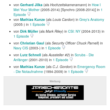
von
Gerhard Jilka
(als
Hochzeitskameramann
) in
How I
Met Your Mother
(2005-2014) [Synchro (2008-2014)] in
1
Episode
von
Mathias Kunze
(als
Louis Cardon
) in
Grey's Anatomy
(2005-) in
1 Episode
von
Dirk Müller
(als
Mark Riley
) in
CSI: NY
(2004-2013) in
1 Episode
von
Christian Gaul
(als
Security Officer Chuck Parnell
) in
Navy CIS
(2003-) in
1 Episode
von
Lutz Schnell
(als
Aussteller #2
) in
Scrubs - Die
Anfänger
(2001-2010) in
1 Episode
von
Mathias Kunze
(als
C.J. Gordon
) in
Emergency Room
- Die Notaufnahme
(1994-2009) in
1 Episode
Werbung