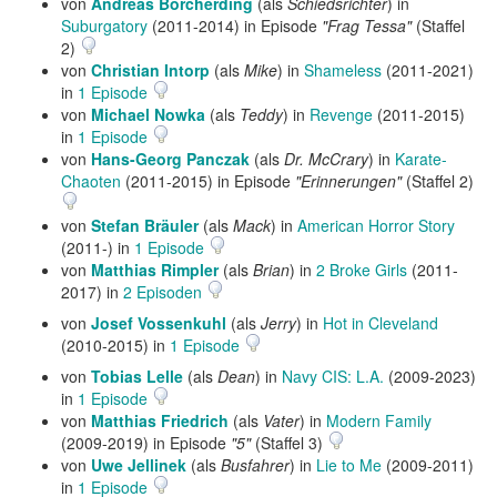
von
Andreas Borcherding
(als
Schiedsrichter
) in
Suburgatory
(2011-2014) in Episode
"Frag Tessa"
(Staffel
2)
von
Christian Intorp
(als
Mike
) in
Shameless
(2011-2021)
in
1 Episode
von
Michael Nowka
(als
Teddy
) in
Revenge
(2011-2015)
in
1 Episode
von
Hans-Georg Panczak
(als
Dr. McCrary
) in
Karate-
Chaoten
(2011-2015) in Episode
"Erinnerungen"
(Staffel 2)
von
Stefan Bräuler
(als
Mack
) in
American Horror Story
(2011-) in
1 Episode
von
Matthias Rimpler
(als
Brian
) in
2 Broke Girls
(2011-
2017) in
2 Episoden
von
Josef Vossenkuhl
(als
Jerry
) in
Hot in Cleveland
(2010-2015) in
1 Episode
von
Tobias Lelle
(als
Dean
) in
Navy CIS: L.A.
(2009-2023)
in
1 Episode
von
Matthias Friedrich
(als
Vater
) in
Modern Family
(2009-2019) in Episode
"5"
(Staffel 3)
von
Uwe Jellinek
(als
Busfahrer
) in
Lie to Me
(2009-2011)
in
1 Episode