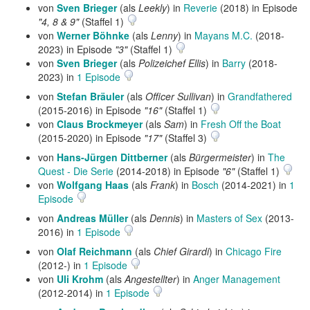
von
Sven Brieger
(als
Leekly
) in
Reverie
(2018) in Episode
"4, 8 & 9"
(Staffel 1)
von
Werner Böhnke
(als
Lenny
) in
Mayans M.C.
(2018-
2023) in Episode
"3"
(Staffel 1)
von
Sven Brieger
(als
Polizeichef Ellis
) in
Barry
(2018-
2023) in
1 Episode
von
Stefan Bräuler
(als
Officer Sullivan
) in
Grandfathered
(2015-2016) in Episode
"16"
(Staffel 1)
von
Claus Brockmeyer
(als
Sam
) in
Fresh Off the Boat
(2015-2020) in Episode
"17"
(Staffel 3)
von
Hans-Jürgen Dittberner
(als
Bürgermeister
) in
The
Quest - Die Serie
(2014-2018) in Episode
"6"
(Staffel 1)
von
Wolfgang Haas
(als
Frank
) in
Bosch
(2014-2021) in
1
Episode
von
Andreas Müller
(als
Dennis
) in
Masters of Sex
(2013-
2016) in
1 Episode
von
Olaf Reichmann
(als
Chief Girardi
) in
Chicago Fire
(2012-) in
1 Episode
von
Uli Krohm
(als
Angestellter
) in
Anger Management
(2012-2014) in
1 Episode