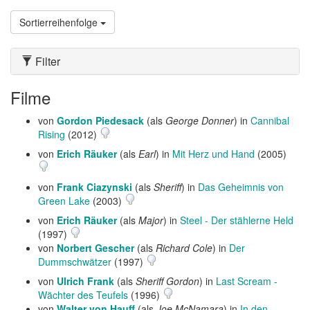
Sortierreihenfolge
Filter
Filme
von
Gordon Piedesack
(als
George Donner
) in
Cannibal
Rising
(2012)
von
Erich Räuker
(als
Earl
) in
Mit Herz und Hand
(2005)
von
Frank Ciazynski
(als
Sheriff
) in
Das Geheimnis von
Green Lake
(2003)
von
Erich Räuker
(als
Major
) in
Steel - Der stählerne Held
(1997)
von
Norbert Gescher
(als
Richard Cole
) in
Der
Dummschwätzer
(1997)
von
Ulrich Frank
(als
Sheriff Gordon
) in
Last Scream -
Wächter des Teufels
(1996)
von
Walter von Hauff
(als
Joe McNamara
) in
In den