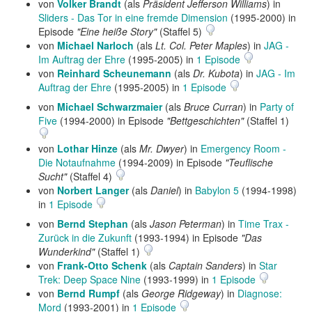
von
Volker Brandt
(als
Präsident Jefferson Williams
) in
Sliders - Das Tor in eine fremde Dimension
(1995-2000) in
Episode
"Eine heiße Story"
(Staffel 5)
von
Michael Narloch
(als
Lt. Col. Peter Maples
) in
JAG -
Im Auftrag der Ehre
(1995-2005) in
1 Episode
von
Reinhard Scheunemann
(als
Dr. Kubota
) in
JAG - Im
Auftrag der Ehre
(1995-2005) in
1 Episode
von
Michael Schwarzmaier
(als
Bruce Curran
) in
Party of
Five
(1994-2000) in Episode
"Bettgeschichten"
(Staffel 1)
von
Lothar Hinze
(als
Mr. Dwyer
) in
Emergency Room -
Die Notaufnahme
(1994-2009) in Episode
"Teuflische
Sucht"
(Staffel 4)
von
Norbert Langer
(als
Daniel
) in
Babylon 5
(1994-1998)
in
1 Episode
von
Bernd Stephan
(als
Jason Peterman
) in
Time Trax -
Zurück in die Zukunft
(1993-1994) in Episode
"Das
Wunderkind"
(Staffel 1)
von
Frank-Otto Schenk
(als
Captain Sanders
) in
Star
Trek: Deep Space Nine
(1993-1999) in
1 Episode
von
Bernd Rumpf
(als
George Ridgeway
) in
Diagnose:
Mord
(1993-2001) in
1 Episode