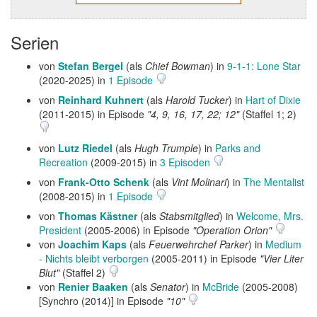
Serien
von
Stefan Bergel
(als
Chief Bowman
) in
9-1-1: Lone Star
(2020-2025) in
1 Episode
von
Reinhard Kuhnert
(als
Harold Tucker
) in
Hart of Dixie
(2011-2015) in Episode
"4, 9, 16, 17, 22; 12"
(Staffel 1; 2)
von
Lutz Riedel
(als
Hugh Trumple
) in
Parks and
Recreation
(2009-2015) in
3 Episoden
von
Frank-Otto Schenk
(als
Vint Molinari
) in
The Mentalist
(2008-2015) in
1 Episode
von
Thomas Kästner
(als
Stabsmitglied
) in
Welcome, Mrs.
President
(2005-2006) in Episode
"Operation Orion"
von
Joachim Kaps
(als
Feuerwehrchef Parker
) in
Medium
- Nichts bleibt verborgen
(2005-2011) in Episode
"Vier Liter
Blut"
(Staffel 2)
von
Renier Baaken
(als
Senator
) in
McBride
(2005-2008)
[Synchro (2014)] in Episode
"10"