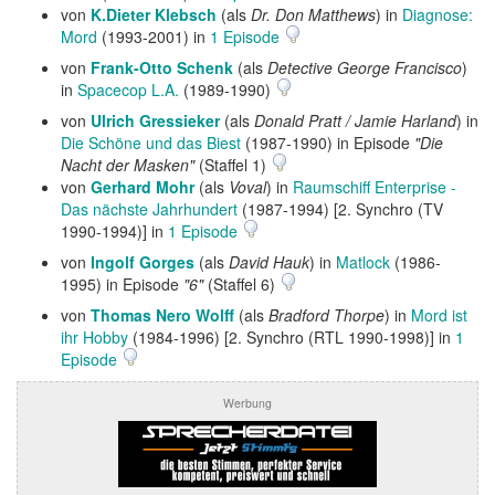
von
K.Dieter Klebsch
(als
Dr. Don Matthews
) in
Diagnose:
Mord
(1993-2001) in
1 Episode
von
Frank-Otto Schenk
(als
Detective George Francisco
)
in
Spacecop L.A.
(1989-1990)
von
Ulrich Gressieker
(als
Donald Pratt / Jamie Harland
) in
Die Schöne und das Biest
(1987-1990) in Episode
"Die
Nacht der Masken"
(Staffel 1)
von
Gerhard Mohr
(als
Voval
) in
Raumschiff Enterprise -
Das nächste Jahrhundert
(1987-1994) [2. Synchro (TV
1990-1994)] in
1 Episode
von
Ingolf Gorges
(als
David Hauk
) in
Matlock
(1986-
1995) in Episode
"6"
(Staffel 6)
von
Thomas Nero Wolff
(als
Bradford Thorpe
) in
Mord ist
ihr Hobby
(1984-1996) [2. Synchro (RTL 1990-1998)] in
1
Episode
Werbung