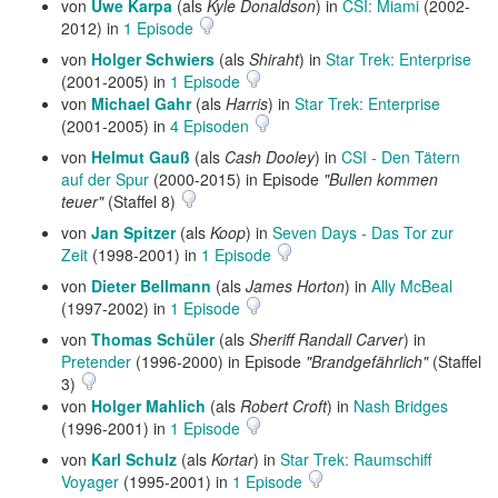
von
Uwe Karpa
(als
Kyle Donaldson
) in
CSI: Miami
(2002-
2012) in
1 Episode
von
Holger Schwiers
(als
Shiraht
) in
Star Trek: Enterprise
(2001-2005) in
1 Episode
von
Michael Gahr
(als
Harris
) in
Star Trek: Enterprise
(2001-2005) in
4 Episoden
von
Helmut Gauß
(als
Cash Dooley
) in
CSI - Den Tätern
auf der Spur
(2000-2015) in Episode
"Bullen kommen
teuer"
(Staffel 8)
von
Jan Spitzer
(als
Koop
) in
Seven Days - Das Tor zur
Zeit
(1998-2001) in
1 Episode
von
Dieter Bellmann
(als
James Horton
) in
Ally McBeal
(1997-2002) in
1 Episode
von
Thomas Schüler
(als
Sheriff Randall Carver
) in
Pretender
(1996-2000) in Episode
"Brandgefährlich"
(Staffel
3)
von
Holger Mahlich
(als
Robert Croft
) in
Nash Bridges
(1996-2001) in
1 Episode
von
Karl Schulz
(als
Kortar
) in
Star Trek: Raumschiff
Voyager
(1995-2001) in
1 Episode