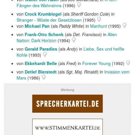
Fängen des Wahnsinns
(1996)
von
Crock Krumbiegel
(als
Sheriff Gordon Cole
) in
Stranger - Wüste der Gesetzlosen
(1995)
von
Michael Pan
(als
Paddy White
) in
Manhunt
(1995)
von
Frank-Otto Schenk
(als
Det. Francisco
) in
Alien
Nation: Dark Horizon
(1994)
von
Gerald Paradies
(als
Andy
) in
Liebe, Sex und heiße
Kohle
(1993)
von
Ekkehardt Belle
(als
Fred
) in
Forever Young
(1992)
von
Detlef Bierstedt
(als
Sgt. Maj. Rinaldi
) in
Invasion vom
Mars
(1986)
Werbung