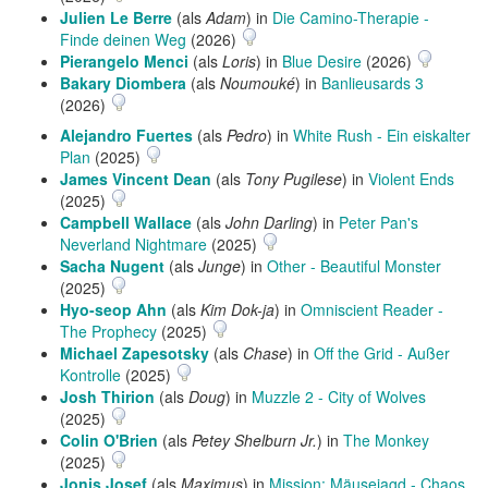
Julien Le Berre
(als
Adam
) in
Die Camino-Therapie -
Finde deinen Weg
(2026)
Pierangelo Menci
(als
Loris
) in
Blue Desire
(2026)
Bakary Diombera
(als
Noumouké
) in
Banlieusards 3
(2026)
Alejandro Fuertes
(als
Pedro
) in
White Rush - Ein eiskalter
Plan
(2025)
James Vincent Dean
(als
Tony Pugilese
) in
Violent Ends
(2025)
Campbell Wallace
(als
John Darling
) in
Peter Pan's
Neverland Nightmare
(2025)
Sacha Nugent
(als
Junge
) in
Other - Beautiful Monster
(2025)
Hyo-seop Ahn
(als
Kim Dok-ja
) in
Omniscient Reader -
The Prophecy
(2025)
Michael Zapesotsky
(als
Chase
) in
Off the Grid - Außer
Kontrolle
(2025)
Josh Thirion
(als
Doug
) in
Muzzle 2 - City of Wolves
(2025)
Colin O'Brien
(als
Petey Shelburn Jr.
) in
The Monkey
(2025)
Jonis Josef
(als
Maximus
) in
Mission: Mäusejagd - Chaos