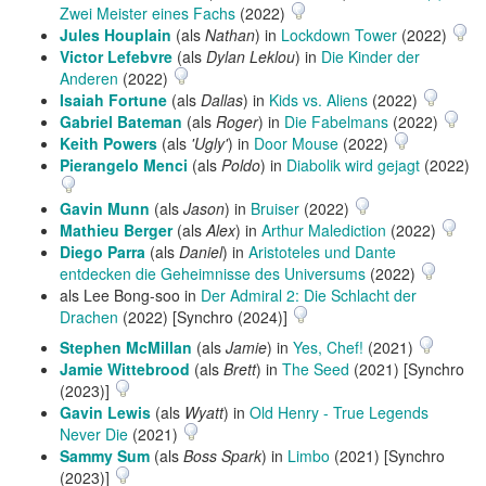
Zwei Meister eines Fachs
(2022)
Jules Houplain
(als
Nathan
) in
Lockdown Tower
(2022)
Victor Lefebvre
(als
Dylan Leklou
) in
Die Kinder der
Anderen
(2022)
Isaiah Fortune
(als
Dallas
) in
Kids vs. Aliens
(2022)
Gabriel Bateman
(als
Roger
) in
Die Fabelmans
(2022)
Keith Powers
(als
'Ugly'
) in
Door Mouse
(2022)
Pierangelo Menci
(als
Poldo
) in
Diabolik wird gejagt
(2022)
Gavin Munn
(als
Jason
) in
Bruiser
(2022)
Mathieu Berger
(als
Alex
) in
Arthur Malediction
(2022)
Diego Parra
(als
Daniel
) in
Aristoteles und Dante
entdecken die Geheimnisse des Universums
(2022)
als Lee Bong-soo in
Der Admiral 2: Die Schlacht der
Drachen
(2022) [Synchro (2024)]
Stephen McMillan
(als
Jamie
) in
Yes, Chef!
(2021)
Jamie Wittebrood
(als
Brett
) in
The Seed
(2021) [Synchro
(2023)]
Gavin Lewis
(als
Wyatt
) in
Old Henry - True Legends
Never Die
(2021)
Sammy Sum
(als
Boss Spark
) in
Limbo
(2021) [Synchro
(2023)]