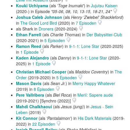
Kouki Uchiyama
(als
'Toge Inumaki'
) in
Jujutsu Kaisen
(2020-) in Episode
"05-06, 08, 10, 13-15, 18-21, 24"
Joshua Caleb Johnson
(als
Henry 'Zwiebel' Shackleford
)
in
The Good Lord Bird
(2020) in
7 Episoden
als Shark in
Droners
(2020-2024)
Ethan Farrell
(als
Charlie Thomas
) in
Der Babysitter-Club
(2020-2021) in
5 Episoden
Ramon Reed
(als
Parker
) in
9-1-1: Lone Star
(2020-2025)
in
1 Episode
Kaden Alejandro
(als
Danny
) in
9-1-1: Lone Star
(2020-
2025) in
1 Episode
Christian Michael Cooper
(als
Maddox Coventry
) in
The
Order
(2019-2020) in
5 Episoden
Mason Davis
(als
Sean Jr.
) in
Merry Happy Whatever
(2019) in
8 Episoden
Pere Vallribera
(als
Biel Roca
) in
Merlí: Sapere aude
(2019-2021) [Synchro (2022)]
Mahdi Chalkhaoui
(als
Jesus (jung)
) in
Jesus - Sein
Leben
(2019)
Kit Connor
(als
'Pantalaimon'
) in
His Dark Materials
(2019-
2022) in
22 Episoden
Isaiah Russell-Bailey
(als
Shaka McKellan
) in