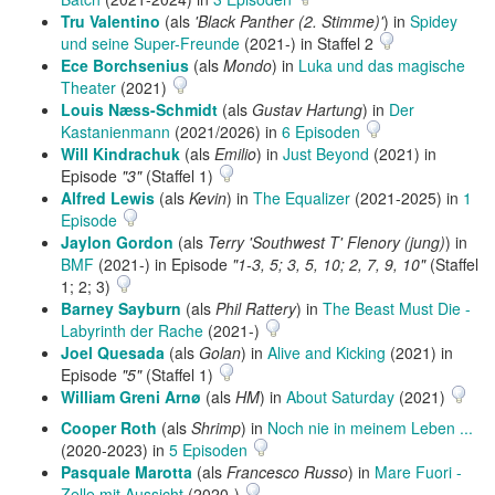
Tru Valentino
(als
'Black Panther (2. Stimme)'
) in
Spidey
und seine Super-Freunde
(2021-) in Staffel 2
Ece Borchsenius
(als
Mondo
) in
Luka und das magische
Theater
(2021)
Louis Næss-Schmidt
(als
Gustav Hartung
) in
Der
Kastanienmann
(2021/2026) in
6 Episoden
Will Kindrachuk
(als
Emilio
) in
Just Beyond
(2021) in
Episode
"3"
(Staffel 1)
Alfred Lewis
(als
Kevin
) in
The Equalizer
(2021-2025) in
1
Episode
Jaylon Gordon
(als
Terry 'Southwest T' Flenory (jung)
) in
BMF
(2021-) in Episode
"1-3, 5; 3, 5, 10; 2, 7, 9, 10"
(Staffel
1; 2; 3)
Barney Sayburn
(als
Phil Rattery
) in
The Beast Must Die -
Labyrinth der Rache
(2021-)
Joel Quesada
(als
Golan
) in
Alive and Kicking
(2021) in
Episode
"5"
(Staffel 1)
William Greni Arnø
(als
HM
) in
About Saturday
(2021)
Cooper Roth
(als
Shrimp
) in
Noch nie in meinem Leben ...
(2020-2023) in
5 Episoden
Pasquale Marotta
(als
Francesco Russo
) in
Mare Fuori -
Zelle mit Aussicht
(2020-)