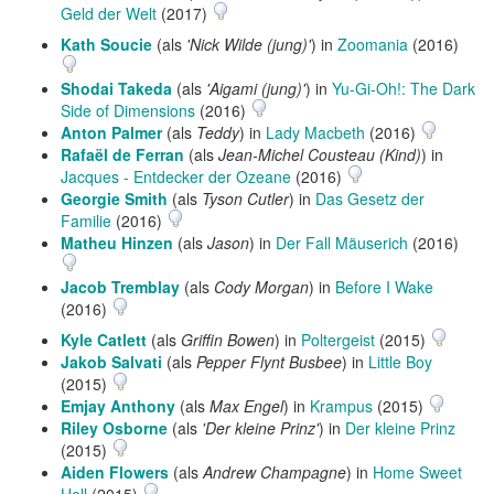
Geld der Welt
(2017)
Kath Soucie
(als
'Nick Wilde (jung)'
) in
Zoomania
(2016)
Shodai Takeda
(als
'Aigami (jung)'
) in
Yu-Gi-Oh!: The Dark
Side of Dimensions
(2016)
Anton Palmer
(als
Teddy
) in
Lady Macbeth
(2016)
Rafaël de Ferran
(als
Jean-Michel Cousteau (Kind)
) in
Jacques - Entdecker der Ozeane
(2016)
Georgie Smith
(als
Tyson Cutler
) in
Das Gesetz der
Familie
(2016)
Matheu Hinzen
(als
Jason
) in
Der Fall Mäuserich
(2016)
Jacob Tremblay
(als
Cody Morgan
) in
Before I Wake
(2016)
Kyle Catlett
(als
Griffin Bowen
) in
Poltergeist
(2015)
Jakob Salvati
(als
Pepper Flynt Busbee
) in
Little Boy
(2015)
Emjay Anthony
(als
Max Engel
) in
Krampus
(2015)
Riley Osborne
(als
'Der kleine Prinz'
) in
Der kleine Prinz
(2015)
Aiden Flowers
(als
Andrew Champagne
) in
Home Sweet