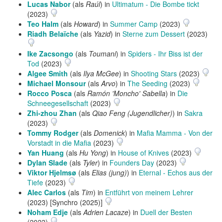
Lucas Nabor
(als
Raúl
) in
Ultimatum - Die Bombe tickt
(2023)
Teo Halm
(als
Howard
) in
Summer Camp
(2023)
Riadh Belaïche
(als
Yazid
) in
Sterne zum Dessert
(2023)
Ike Zacsongo
(als
Toumani
) in
Spiders - Ihr Biss ist der
Tod
(2023)
Algee Smith
(als
Ilya McGee
) in
Shooting Stars
(2023)
Michael Monsour
(als
Arvo
) in
The Seeding
(2023)
Rocco Posca
(als
Ramón 'Moncho' Sabella
) in
Die
Schneegesellschaft
(2023)
Zhi-zhou Zhan
(als
Qiao Feng (Jugendlicher)
) in
Sakra
(2023)
Tommy Rodger
(als
Domenick
) in
Mafia Mamma - Von der
Vorstadt in die Mafia
(2023)
Yan Huang
(als
Hu Yong
) in
House of Knives
(2023)
Dylan Slade
(als
Tyler
) in
Founders Day
(2023)
Viktor Hjelmsø
(als
Elias (jung)
) in
Eternal - Echos aus der
Tiefe
(2023)
Alec Carlos
(als
Tim
) in
Entführt von meinem Lehrer
(2023) [Synchro (2025)]
Noham Edje
(als
Adrien Lacaze
) in
Duell der Besten