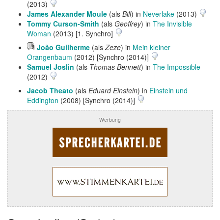
(2013)
James Alexander Moule
(als
Bill
) in
Neverlake
(2013)
Tommy Curson-Smith
(als
Geoffrey
) in
The Invisible
Woman
(2013) [1. Synchro]
Hörprobe
João Guilherme
(als
Zeze
) in
Mein kleiner
abspielen
Orangenbaum
(2012) [Synchro (2014)]
Samuel Joslin
(als
Thomas Bennett
) in
The Impossible
(2012)
Jacob Theato
(als
Eduard Einstein
) in
Einstein und
Eddington
(2008) [Synchro (2014)]
Werbung