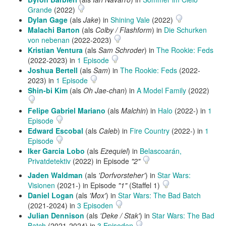
Grande
(2022)
Dylan Gage
(als
Jake
) in
Shining Vale
(2022)
Malachi Barton
(als
Colby / Flashform
) in
Die Schurken
von nebenan
(2022-2023)
Kristian Ventura
(als
Sam Schroder
) in
The Rookie: Feds
(2022-2023) in
1 Episode
Joshua Bertell
(als
Sam
) in
The Rookie: Feds
(2022-
2023) in
1 Episode
Shin-bi Kim
(als
Oh Jae-chan
) in
A Model Family
(2022)
Felipe Gabriel Mariano
(als
Malchin
) in
Halo
(2022-) in
1
Episode
Edward Escobal
(als
Caleb
) in
Fire Country
(2022-) in
1
Episode
Iker Garcia Lobo
(als
Ezequiel
) in
Belascoarán,
Privatdetektiv
(2022) in Episode
"2"
Jaden Waldman
(als
'Dorfvorsteher'
) in
Star Wars:
Visionen
(2021-) in Episode
"1"
(Staffel 1)
Daniel Logan
(als
'Mox'
) in
Star Wars: The Bad Batch
(2021-2024) in
3 Episoden
Julian Dennison
(als
'Deke / Stak'
) in
Star Wars: The Bad
Batch
(2021-2024) in
3 Episoden