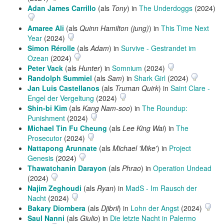
Adan James Carrillo
(als
Tony
) in
The Underdoggs
(2024)
Amaree Ali
(als
Quinn Hamilton (jung)
) in
This Time Next
Year
(2024)
Simon Rérolle
(als
Adam
) in
Survive - Gestrandet im
Ozean
(2024)
Peter Vack
(als
Hunter
) in
Somnium
(2024)
Randolph Summiel
(als
Sam
) in
Shark Girl
(2024)
Jan Luis Castellanos
(als
Truman Quirk
) in
Saint Clare -
Engel der Vergeltung
(2024)
Shin-bi Kim
(als
Kang Nam-soo
) in
The Roundup:
Punishment
(2024)
Michael Tin Fu Cheung
(als
Lee King Wai
) in
The
Prosecutor
(2024)
Nattapong Arunnate
(als
Michael 'Mike'
) in
Project
Genesis
(2024)
Thawatchanin Darayon
(als
Phrao
) in
Operation Undead
(2024)
Najim Zeghoudi
(als
Ryan
) in
MadS - Im Rausch der
Nacht
(2024)
Bakary Diombera
(als
Djibril
) in
Lohn der Angst
(2024)
Saul Nanni
(als
Giulio
) in
Die letzte Nacht in Palermo