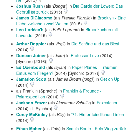
Hell
(2015)
Joshua Rush
(als
'Bunga'
) in
Die Garde der Löwen: Das
Gebrüll ist zurück
(2015)
James DiGiacomo
(als
Frankie Fiorello
) in
Brooklyn - Eine
Liebe zwischen zwei Welten
(2015)
Léo Lorléac'h
(als
Félix Legrand
) in
Birnenkuchen mit
Lavendel
(2015)
Arthur Doppler
(als
Virgil
) in
Die Schöne und das Biest
(2014)
Duncan Joiner
(als
Jake
) in
Professor Love
(2014)
[Synchro (2016)]
Ed Oxenbould
(als
Dylan
) in
Paper Planes - Träumen
Emus vom Fliegen?
(2014) [Synchro (2017)]
Jamarion Scott
(als
James Brown (jung)
) in
Get on Up
(2014)
als Franklin (Sprache) in
Franklin & Freunde -
Polarexpedition
(2014)
Jackson Frazer
(als
Alexander Schultz
) in
Foxcatcher
(2014) [1. Synchro]
Corey McKinley
(als
Billy
) in
'71: Hinter feindlichen Linien
(2014)
Ethan Maher
(als
Cole
) in
Scenic Route - Kein Weg zurück