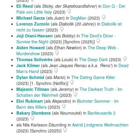
(2023)
Eli Reed
(als
Sticky, der Skateboardfahrer
) in
Don Q - Der
Pate von Little Italy
(2023)
Michael Garza
(als
Juan
) in
DogMan
(2023)
Lorenzo Zurzolo
(als
Diabolik (20 Jahre)
) in
Diabolik ist
nicht zu fassen
(2023)
Joji Otani-Hansen
(als
Bobby
) in
The Devil's Diner -
Survive the Night
(2023) [Synchro (2025)]
Aiden Howard
(als
Ethan Newton
) in
The Deep Web -
Murdershow
(2023)
Thomas Solivérès
(als
Louis
) in
The Deep Dark
(2023)
Jack Kilmer
(als
Jean Jaques Renau a.k.a. 'Reno'
) in
Dead
Man's Hand
(2023)
Dylan Schmid
(als
Mario
) in
The Dating Game Killer
(2023) [1. Synchro (Netflix)]
Majestic Tillman
(als
Jeremy
) in
The Darkest Truth - Im
Schatten der Wahrheit
(2023)
Eloi Rubinart
(als
Alejandro
) in
Blutroter Sommer - Im
Bann des Killers
(2023)
Bakary Diombera
(als
Noumouké
) in
Banlieusards 2
(2023)
als Nils Karlsson-Däumling in
Astrid Lindgrens Weihnachten
(2023) [Synchro (2025)]