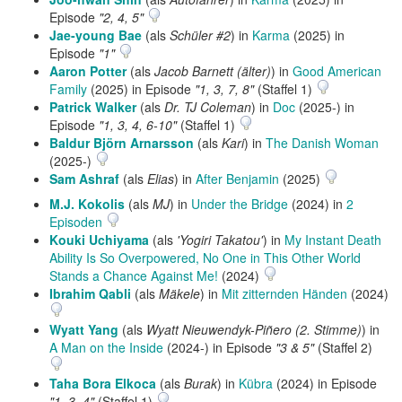
Episode
"2, 4, 5"
Jae-young Bae
(als
Schüler #2
) in
Karma
(2025) in
Episode
"1"
Aaron Potter
(als
Jacob Barnett (älter)
) in
Good American
Family
(2025) in Episode
"1, 3, 7, 8"
(Staffel 1)
Patrick Walker
(als
Dr. TJ Coleman
) in
Doc
(2025-) in
Episode
"1, 3, 4, 6-10"
(Staffel 1)
Baldur Björn Arnarsson
(als
Kari
) in
The Danish Woman
(2025-)
Sam Ashraf
(als
Elias
) in
After Benjamin
(2025)
M.J. Kokolis
(als
MJ
) in
Under the Bridge
(2024) in
2
Episoden
Kouki Uchiyama
(als
'Yogiri Takatou'
) in
My Instant Death
Ability Is So Overpowered, No One in This Other World
Stands a Chance Against Me!
(2024)
Ibrahim Qabli
(als
Mäkele
) in
Mit zitternden Händen
(2024)
Wyatt Yang
(als
Wyatt Nieuwendyk-Piñero (2. Stimme)
) in
A Man on the Inside
(2024-) in Episode
"3 & 5"
(Staffel 2)
Taha Bora Elkoca
(als
Burak
) in
Kübra
(2024) in Episode
"1, 3, 4"
(Staffel 1)