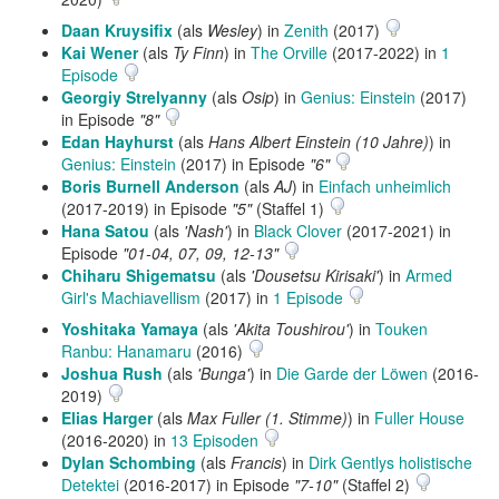
Daan Kruysifix
(als
Wesley
) in
Zenith
(2017)
Kai Wener
(als
Ty Finn
) in
The Orville
(2017-2022) in
1
Episode
Georgiy Strelyanny
(als
Osip
) in
Genius: Einstein
(2017)
in Episode
"8"
Edan Hayhurst
(als
Hans Albert Einstein (10 Jahre)
) in
Genius: Einstein
(2017) in Episode
"6"
Boris Burnell Anderson
(als
AJ
) in
Einfach unheimlich
(2017-2019) in Episode
"5"
(Staffel 1)
Hana Satou
(als
'Nash'
) in
Black Clover
(2017-2021) in
Episode
"01-04, 07, 09, 12-13"
Chiharu Shigematsu
(als
'Dousetsu Kirisaki'
) in
Armed
Girl's Machiavellism
(2017) in
1 Episode
Yoshitaka Yamaya
(als
'Akita Toushirou'
) in
Touken
Ranbu: Hanamaru
(2016)
Joshua Rush
(als
'Bunga'
) in
Die Garde der Löwen
(2016-
2019)
Elias Harger
(als
Max Fuller (1. Stimme)
) in
Fuller House
(2016-2020) in
13 Episoden
Dylan Schombing
(als
Francis
) in
Dirk Gentlys holistische
Detektei
(2016-2017) in Episode
"7-10"
(Staffel 2)