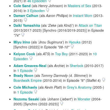
2021) in
46 Episoden
Cole Sand
(als
Henry Johnson
) in
Masters of Sex
(2013-
2016) in
3 Episoden
Damarr Calhun
(als
Aaron Phillips
) in
Instant Mom
(2013-
2015)
Daiki Yamashita
(als
'Zeke (als Kind)'
) in
Attack on Titan
(2013/2017-2023) [Synchro (2016/2019-2023)] in Episode
"74"
Miyu Irino
(als
'Jirou Sugimura'
) in
Hyouka
(2012)
[Synchro (2022)] in Episode
"08-10"
Keiyon Cook
(als
ATS
) in
Top Boy
(2011-2023) in
10
Episoden
Adam Greaves-Neal
(als
Archie
) in
Sherlock
(2010-2017)
in
1 Episode
Brady Noon
(als
Tommy Darmody (4. Stimme)
) in
Boardwalk Empire
(2010-2014) in Episode
"6"
(Staffel 4)
Cole Michaels
(als
Kevin Platt
) in
Grey's Anatomy
(2005-)
in
1 Episode
Nozomu Sasaki
(als
'Johann Liebert'
) in
Monster
(2004-
2005) [Synchro (2022-2023)]