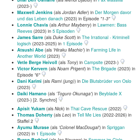
(2023-)
Maxwell Jenkins
(als
Jordan Adler
) in
Der Morgen davor
und das Leben danach
(2023) in Episode
"1-3"
Lonnie Chavis
(als
Arthur Mayberry
) in
Lawmen: Bass
Reeves
(2023) in
5 Episoden
James Sarre
(als
Duke Scott
) in
The Irrational - Kriminell
logisch
(2023-2025) in
1 Episode
Atsushi Abe
(als
'Hiraku Machio'
) in
Farming Life in
Another World
(2023)
Vetle Berge Heivoll
(als
Tony
) in
Campsite
(2023-)
Victor Kervern
(als
Noam Prigent
) in
The Brigade
(2023) in
Episode
"6"
Dani Karimi
(als
Rami (jung)
) in
Die Blutsbrüder von Oslo
(2023)
Daiki Hamano
(als
'Toguro Okunaga'
) in
Beyblade X
(2023-) [2. Synchro]
Apisit Yukam
(als
Nick
) in
Thai Cave Rescue
(2022)
Thomas Doherty
(als
Leo
) in
Tell Me Lies
(2022-2026) in
Staffel 2
Ayumu Murase
(als
'Colonel MacDougal'
) in
Spriggan
(2022) in
1 Episode
Byron Barbieri
(als
Ian Navarro
) in
Sommer im Cielo