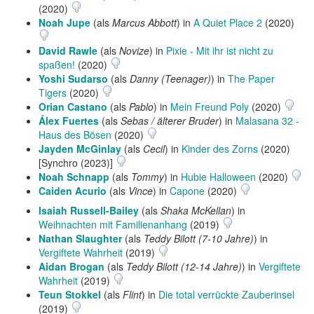
(2020)
Noah Jupe
(als
Marcus Abbott
) in
A Quiet Place 2
(2020)
David Rawle
(als
Novize
) in
Pixie - Mit ihr ist nicht zu
spaßen!
(2020)
Yoshi Sudarso
(als
Danny (Teenager)
) in
The Paper
Tigers
(2020)
Orian Castano
(als
Pablo
) in
Mein Freund Poly
(2020)
Álex Fuertes
(als
Sebas / älterer Bruder
) in
Malasana 32 -
Haus des Bösen
(2020)
Jayden McGinlay
(als
Cecil
) in
Kinder des Zorns
(2020)
[Synchro (2023)]
Noah Schnapp
(als
Tommy
) in
Hubie Halloween
(2020)
Caiden Acurio
(als
Vince
) in
Capone
(2020)
Isaiah Russell-Bailey
(als
Shaka McKellan
) in
Weihnachten mit Familienanhang
(2019)
Nathan Slaughter
(als
Teddy Bilott (7-10 Jahre)
) in
Vergiftete Wahrheit
(2019)
Aidan Brogan
(als
Teddy Bilott (12-14 Jahre)
) in
Vergiftete
Wahrheit
(2019)
Teun Stokkel
(als
Flint
) in
Die total verrückte Zauberinsel
(2019)