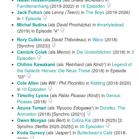
Familienanhang
(2019-2022) in
19 Episoden
Jack Fulton
(als
Lenny (Teen)
) in
The Boys
(2019-2026)
in
1 Episode
Michal Sušina
(als
David Procházka
) in
#martyisdead
(2019) in Episode
"4"
Rory Culkin
(als
David Thibodeau
) in
Waco
(2018)
[Synchro (2023)]
Cantürk Çolak
(als
Memo
) in
Die Unsterblichen
(2018) in
3
Episoden
Chihiro Kawakami
(als
'Reinhard (als Kind)'
) in
Legend of
the Galactic Heroes: Die Neue These
(2018) in Episode
"03"
Cole Allen
(als
Will / Phil Piccirillo
) in
Kidding
(2018-2020)
in
10 Episoden
Timothy Lyons
(als
Pablo Picasso (Kind)
) in
Genius:
Picasso
(2018)
Asuna Tomari
(als
'Ryuuou Edogawa'
) in
Doreiku: The
Animation
(2018) [Synchro (2021)]
Owen Morgan
(als
Bert
) in
Cobra Kai
(2018-2025) [2.
Synchro (Netflix 2020-2025)] in
30 Episoden
Koda Gursoy
(als
'Jasper'
) in
Butterbean's Café
(2018-
2020)