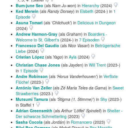
Bum-june Seo
(als
Nam Ju-won
) in
Hierarchy
(2024)
Ked Merwin
(als
Randy Dorsey
) in
Elsbeth
(2024-) in
1
Episode
Asuna Tomari
(als
'Chilchuck'
) in
Delicious in Dungeon
(2024)
Andrew Harmon-Gray
(als
Graham
) in
Boarders -
Welcome to St. Gilbert's
(2024-) in
7 Episoden
Francesco Del Gaudio
(als
Nico Vasari
) in
Betrügerische
Liebe
(2024)
Cristian López
(als
Yago
) in
Ayla
(2024)
Christian Chase Jones
(als
Jayden
) in
Will Trent
(2023-)
in
1 Episode
Andre Robinson
(als
'Horus Vanderhouven'
) in
Verflixte
Flüche!
(2023-)
António Van Zeller
(als
Zé Maria Teles da Gama
) in
Sweet
Strawberries
(2023-)
Mutsumi Tamura
(als
'Stigma (1. Stimme)'
) in
Shy
(2023-)
in Staffel 1
Adrian Greensmith
(als
Arthur 'Löffel' Spindell
) in
Shelter -
Der schwarze Schmetterling
(2023)
Sasha Cocola
(als
Jordán
) in
Romancero
(2023)
Bilal Ben Osmane
(als
Mehdi Djaoui
) in
Pax Massilia