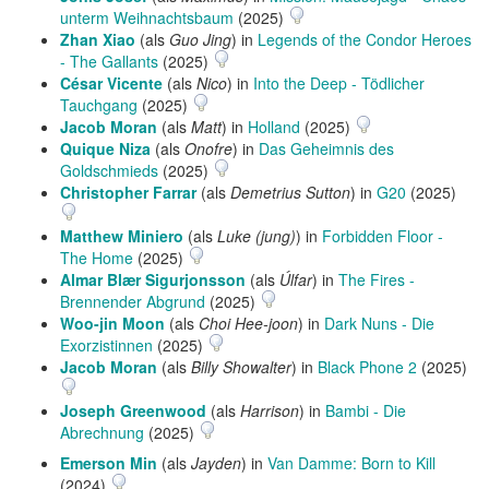
unterm Weihnachtsbaum
(2025)
Zhan Xiao
(als
Guo Jing
) in
Legends of the Condor Heroes
- The Gallants
(2025)
César Vicente
(als
Nico
) in
Into the Deep - Tödlicher
Tauchgang
(2025)
Jacob Moran
(als
Matt
) in
Holland
(2025)
Quique Niza
(als
Onofre
) in
Das Geheimnis des
Goldschmieds
(2025)
Christopher Farrar
(als
Demetrius Sutton
) in
G20
(2025)
Matthew Miniero
(als
Luke (jung)
) in
Forbidden Floor -
The Home
(2025)
Almar Blær Sigurjonsson
(als
Úlfar
) in
The Fires -
Brennender Abgrund
(2025)
Woo-jin Moon
(als
Choi Hee-joon
) in
Dark Nuns - Die
Exorzistinnen
(2025)
Jacob Moran
(als
Billy Showalter
) in
Black Phone 2
(2025)
Joseph Greenwood
(als
Harrison
) in
Bambi - Die
Abrechnung
(2025)
Emerson Min
(als
Jayden
) in
Van Damme: Born to Kill
(2024)