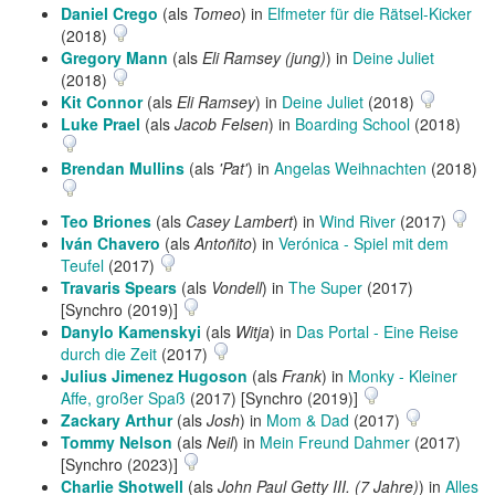
Daniel Crego
(als
Tomeo
) in
Elfmeter für die Rätsel-Kicker
(2018)
Gregory Mann
(als
Eli Ramsey (jung)
) in
Deine Juliet
(2018)
Kit Connor
(als
Eli Ramsey
) in
Deine Juliet
(2018)
Luke Prael
(als
Jacob Felsen
) in
Boarding School
(2018)
Brendan Mullins
(als
'Pat'
) in
Angelas Weihnachten
(2018)
Teo Briones
(als
Casey Lambert
) in
Wind River
(2017)
Iván Chavero
(als
Antoñito
) in
Verónica - Spiel mit dem
Teufel
(2017)
Travaris Spears
(als
Vondell
) in
The Super
(2017)
[Synchro (2019)]
Danylo Kamenskyi
(als
Witja
) in
Das Portal - Eine Reise
durch die Zeit
(2017)
Julius Jimenez Hugoson
(als
Frank
) in
Monky - Kleiner
Affe, großer Spaß
(2017) [Synchro (2019)]
Zackary Arthur
(als
Josh
) in
Mom & Dad
(2017)
Tommy Nelson
(als
Neil
) in
Mein Freund Dahmer
(2017)
[Synchro (2023)]
Charlie Shotwell
(als
John Paul Getty III. (7 Jahre)
) in
Alles