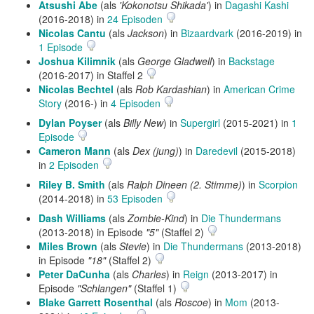
Atsushi Abe
(als
'Kokonotsu Shikada'
) in
Dagashi Kashi
(2016-2018) in
24 Episoden
Nicolas Cantu
(als
Jackson
) in
Bizaardvark
(2016-2019) in
1 Episode
Joshua Kilimnik
(als
George Gladwell
) in
Backstage
(2016-2017) in Staffel 2
Nicolas Bechtel
(als
Rob Kardashian
) in
American Crime
Story
(2016-) in
4 Episoden
Dylan Poyser
(als
Billy New
) in
Supergirl
(2015-2021) in
1
Episode
Cameron Mann
(als
Dex (jung)
) in
Daredevil
(2015-2018)
in
2 Episoden
Riley B. Smith
(als
Ralph Dineen (2. Stimme)
) in
Scorpion
(2014-2018) in
53 Episoden
Dash Williams
(als
Zombie-Kind
) in
Die Thundermans
(2013-2018) in Episode
"5"
(Staffel 2)
Miles Brown
(als
Stevie
) in
Die Thundermans
(2013-2018)
in Episode
"18"
(Staffel 2)
Peter DaCunha
(als
Charles
) in
Reign
(2013-2017) in
Episode
"Schlangen"
(Staffel 1)
Blake Garrett Rosenthal
(als
Roscoe
) in
Mom
(2013-