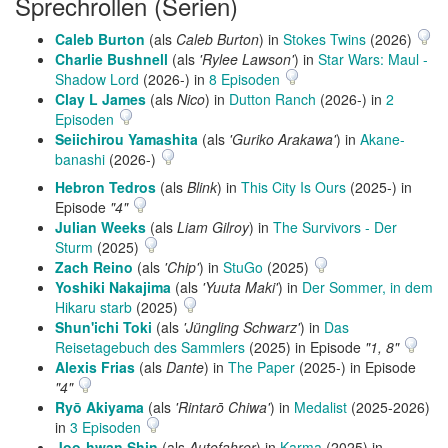
Sprechrollen (Serien)
Caleb Burton
(als
Caleb Burton
) in
Stokes Twins
(2026)
Charlie Bushnell
(als
'Rylee Lawson'
) in
Star Wars: Maul -
Shadow Lord
(2026-) in
8 Episoden
Clay L James
(als
Nico
) in
Dutton Ranch
(2026-) in
2
Episoden
Seiichirou Yamashita
(als
'Guriko Arakawa'
) in
Akane-
banashi
(2026-)
Hebron Tedros
(als
Blink
) in
This City Is Ours
(2025-) in
Episode
"4"
Julian Weeks
(als
Liam Gilroy
) in
The Survivors - Der
Sturm
(2025)
Zach Reino
(als
'Chip'
) in
StuGo
(2025)
Yoshiki Nakajima
(als
'Yuuta Maki'
) in
Der Sommer, in dem
Hikaru starb
(2025)
Shun'ichi Toki
(als
'Jüngling Schwarz'
) in
Das
Reisetagebuch des Sammlers
(2025) in Episode
"1, 8"
Alexis Frias
(als
Dante
) in
The Paper
(2025-) in Episode
"4"
Ryō Akiyama
(als
'Rintarō Chiwa'
) in
Medalist
(2025-2026)
in
3 Episoden
Joo-hwan Shin
(als
Autofahrer
) in
Karma
(2025) in