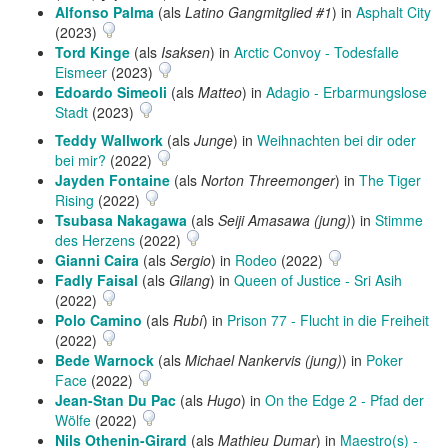
Alfonso Palma
(als
Latino Gangmitglied #1
) in
Asphalt City
(2023)
Tord Kinge
(als
Isaksen
) in
Arctic Convoy - Todesfalle
Eismeer
(2023)
Edoardo Simeoli
(als
Matteo
) in
Adagio - Erbarmungslose
Stadt
(2023)
Teddy Wallwork
(als
Junge
) in
Weihnachten bei dir oder
bei mir?
(2022)
Jayden Fontaine
(als
Norton Threemonger
) in
The Tiger
Rising
(2022)
Tsubasa Nakagawa
(als
Seiji Amasawa (jung)
) in
Stimme
des Herzens
(2022)
Gianni Caira
(als
Sergio
) in
Rodeo
(2022)
Fadly Faisal
(als
Gilang
) in
Queen of Justice - Sri Asih
(2022)
Polo Camino
(als
Rubí
) in
Prison 77 - Flucht in die Freiheit
(2022)
Bede Warnock
(als
Michael Nankervis (jung)
) in
Poker
Face
(2022)
Jean-Stan Du Pac
(als
Hugo
) in
On the Edge 2 - Pfad der
Wölfe
(2022)
Nils Othenin-Girard
(als
Mathieu Dumar
) in
Maestro(s) -