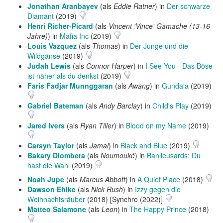
Jonathan Aranbayev
(als
Eddie Ratner
) in
Der schwarze
Diamant
(2019)
Henri Richer-Picard
(als
Vincent 'Vince' Gamache (13-16
Jahre)
) in
Mafia Inc
(2019)
Louis Vazquez
(als
Thomas
) in
Der Junge und die
Wildgänse
(2019)
Judah Lewis
(als
Connor Harper
) in
I See You - Das Böse
ist näher als du denkst
(2019)
Faris Fadjar Munnggaran
(als
Awang
) in
Gundala
(2019)
Gabriel Bateman
(als
Andy Barclay
) in
Child's Play
(2019)
Jared Ivers
(als
Ryan Tiller
) in
Blood on my Name
(2019)
Carsyn Taylor
(als
Jamal
) in
Black and Blue
(2019)
Bakary Diombera
(als
Noumouké
) in
Banlieusards: Du
hast die Wahl
(2019)
Noah Jupe
(als
Marcus Abbott
) in
A Quiet Place
(2018)
Dawson Ehlke
(als
Nick Rush
) in
Izzy gegen die
Weihnachtsräuber
(2018) [Synchro (2022)]
Matteo Salamone
(als
Leon
) in
The Happy Prince
(2018)