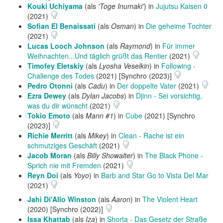
Kouki Uchiyama
(als
'Toge Inumaki'
) in
Jujutsu Kaisen 0
(2021)
Sofian El Benaissati
(als
Osman
) in
Die geheime Tochter
(2021)
Lucas Looch Johnson
(als
Raymond
) in
Für immer
Weihnachten...Und täglich grüßt das Rentier
(2021)
Timofey Eletskiy
(als
Lyosha Veselkin
) in
Following -
Challenge des Todes
(2021) [Synchro (2023)]
Pedro Otonni
(als
Cadu
) in
Der doppelte Vater
(2021)
Ezra Dewey
(als
Dylan Jacobs
) in
Djinn - Sei vorsichtig,
was du dir wünscht
(2021)
Tokio Emoto
(als
Mann #1
) in
Cube
(2021) [Synchro
(2023)]
Richie Merritt
(als
Mikey
) in
Clean - Rache ist ein
schmutziges Geschäft
(2021)
Jacob Moran
(als
Billy Showalter
) in
The Black Phone -
Sprich nie mit Fremden
(2021)
Reyn Doi
(als
Yoyo
) in
Barb and Star Go to Vista Del Mar
(2021)
Jahi Di'Allo Winston
(als
Aaron
) in
The Violent Heart
(2020) [Synchro (2022)]
Issa Khattab
(als
Iza
) in
Shorta - Das Gesetz der Straße