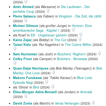
(2024)
Amin Ahmed
(als
Warsame
) in
Die Lautlosen - Der
perfekte Coup
(2024)
Pierre Salasca
(als
Fabien
) in
Kingdom - Die Zeit, die zählt
(2024)
Moimoi Gilmore
(als
großer Junge
) in
Horizon: Eine
amerikanische Saga - Kapitel 1
(2024)
als Knarf in
Elli - Ungeheuer geheim
(2024)
Kaine Zajaz
(als
Bobby
) in
The Cut
(2024)
Taisei Kido
(als
'Rui Kagehira'
) in
The Colors Within
(2024)
Sam Huntsman
(als
Josh
) in
Butchers: Raghorn
(2024)
Colby Frost
(als
Camper
) in
Butchers - Bonesaw
(2024)
Quan-Dajai Henriques
(als
Bob Marley (Teenager)
) in
Bob
Marley: One Love
(2024)
Makoto Furukawa
(als
'Tabito Karasu'
) in
Blue Lock:
Episode Nagi
(2024)
als 'Ghost' in
Bird
(2024)
Elies-Morgan Admi-Bensell
(als
Jordan
) in
Animale
(2024)
David Zoela
(als
Martín
) in
Veras Verlangen
(2023)