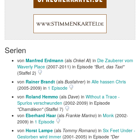
Serien
von
Manfred Erdmann
(als
Onkel Al
) in
Die Zauberer vom
Waverly Place
(2007-2011) in Episode
"Burt, das Taxi"
(Staffel 2)
von
Rainer Brandt
(als
Busfahrer
) in
Alle hassen Chris
(2005-2009) in
1 Episode
von
Roland Hemmo
(als
Dave
) in
Without a Trace -
Spurlos verschwunden
(2002-2009) in Episode
"Chamäleon"
(Staffel 7)
von
Eberhard Haar
(als
Frankie Marino
) in
Monk
(2002-
2009) in
1 Episode
von
Horst Lampe
(als
Tommy Romano
) in
Six Feet Under -
Gestorben wird immer
(2001-2005) in Episode
"Der