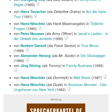
Vegas
(1992)
von
Hans Teuscher
(als
Detective Grainy
) in
Auf die harte
Tour
(1991)
von
Hans Nitschke
(als
Hank Mastroangelo
) in
Tödliche
Fragen
(1990)
von
Peter Neusser
(als
Army Officer
) in
Jacob's Ladder - In
der Gewalt des Jenseits
(1990)
von
Norbert Gastell
(als
Frank Santos
) in
True Blood
(1989)
von
Alexander Herzog
(als
Mr. Scotto
) in
Die Glücksjäger
(1989)
von
Jörg Döring
(als
Tommy
) in
Family Business
(1989)
von
Hans Nitschke
(als
Dominick
) in
Wall Street
(1987)
von
Hans Nitschke
(als
Doyle
) in
American Monster - Das
Ungeheuer von New York
(1982)
Werbung