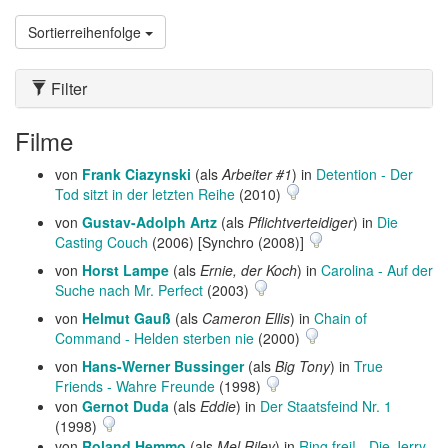
Sortierreihenfolge
Filter
Filme
von
Frank Ciazynski
(als
Arbeiter #1
) in
Detention - Der
Tod sitzt in der letzten Reihe
(2010)
von
Gustav-Adolph Artz
(als
Pflichtverteidiger
) in
Die
Casting Couch
(2006) [Synchro (2008)]
von
Horst Lampe
(als
Ernie, der Koch
) in
Carolina - Auf der
Suche nach Mr. Perfect
(2003)
von
Helmut Gauß
(als
Cameron Ellis
) in
Chain of
Command - Helden sterben nie
(2000)
von
Hans-Werner Bussinger
(als
Big Tony
) in
True
Friends - Wahre Freunde
(1998)
von
Gernot Duda
(als
Eddie
) in
Der Staatsfeind Nr. 1
(1998)
von
Roland Hemmo
(als
Mel Riley
) in
Ring frei! - Die Jerry