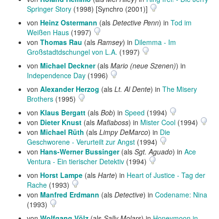
Springer Story
(1998) [Synchro (2001)]
von
Heinz Ostermann
(als
Detective Penn
) in
Tod im
Weißen Haus
(1997)
von
Thomas Rau
(als
Ramsey
) in
Dilemma - Im
Großstadtdschungel von L.A.
(1997)
von
Michael Deckner
(als
Mario (neue Szenen)
) in
Independence Day
(1996)
von
Alexander Herzog
(als
Lt. Al Dente
) in
The Misery
Brothers
(1995)
von
Klaus Bergatt
(als
Bob
) in
Speed
(1994)
von
Dieter Knust
(als
Mafiaboss
) in
Mister Cool
(1994)
von
Michael Rüth
(als
Limpy DeMarco
) in
Die
Geschworene - Verurteilt zur Angst
(1994)
von
Hans-Werner Bussinger
(als
Sgt. Aguado
) in
Ace
Ventura - Ein tierischer Detektiv
(1994)
von
Horst Lampe
(als
Harte
) in
Heart of Justice - Tag der
Rache
(1993)
von
Manfred Erdmann
(als
Detective
) in
Codename: Nina
(1993)
von
Wolfgang Völz
(als
Sally Molars
) in
Honeymoon in