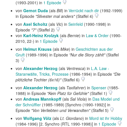
(1993-2001) in
1 Episode
von
Gernot Duda
(als
Bill
) in
Verrückt nach dir
(1992-1999)
in Episode
"Silvester mal anders"
(Staffel 4)
von
Axel Scholtz
(als
Vic
) in
Seinfeld
(1990-1998) in
Episode
"7"
(Staffel 2)
von
Karl-Heinz Krolzyk
(als
Bernie
) in
Law & Order
(1990-
2010, 22-) in
1 Episode
von
Helmut Krauss
(als
Mike
) in
Geschichten aus der
Gruft
(1989-1996) in Episode
"Nur die Story zählt"
(Staffel
3)
von
Alexander Herzog
(als
Ventresca
) in
L.A. Law -
Staranwälte, Tricks, Prozesse
(1986-1994) in Episode
"Die
plötzliche Tochter (6x16)"
(Staffel 6)
von
Alexander Herzog
(als
Taxifahrer
) in
Spenser
(1985-
1988) in Episode
"Kein Platz für Gefühle"
(Staffel 1)
von
Andreas Mannkopff
(als
Sal Viola
) in
Das Model und
der Schnüffler
(1985-1989) [Synchro (1990-1992)] in
Episode
"Von Verliebten und Verwandten"
(Staffel 5)
von
Wolfgang Völz
(als
Lt. Giordano
) in
Mord ist ihr Hobby
(1984-1996) [2. Synchro (RTL 1990-1998)] in
1 Episode