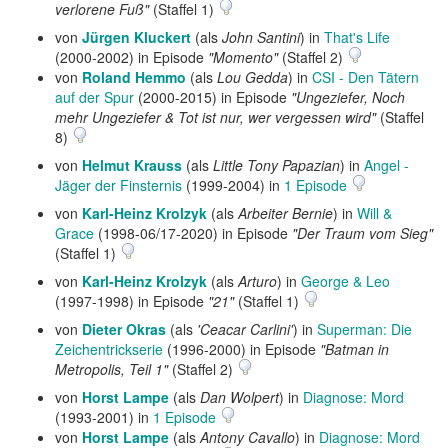
verlorene Fuß"
(Staffel 1)
von
Jürgen Kluckert
(als
John Santini
) in
That's Life
(2000-2002) in Episode
"Momento"
(Staffel 2)
von
Roland Hemmo
(als
Lou Gedda
) in
CSI - Den Tätern
auf der Spur
(2000-2015) in Episode
"Ungeziefer, Noch
mehr Ungeziefer & Tot ist nur, wer vergessen wird"
(Staffel
8)
von
Helmut Krauss
(als
Little Tony Papazian
) in
Angel -
Jäger der Finsternis
(1999-2004) in
1 Episode
von
Karl-Heinz Krolzyk
(als
Arbeiter Bernie
) in
Will &
Grace
(1998-06/17-2020) in Episode
"Der Traum vom Sieg"
(Staffel 1)
von
Karl-Heinz Krolzyk
(als
Arturo
) in
George & Leo
(1997-1998) in Episode
"21"
(Staffel 1)
von
Dieter Okras
(als
'Ceacar Carlini'
) in
Superman: Die
Zeichentrickserie
(1996-2000) in Episode
"Batman in
Metropolis, Teil 1"
(Staffel 2)
von
Horst Lampe
(als
Dan Wolpert
) in
Diagnose: Mord
(1993-2001) in
1 Episode
von
Horst Lampe
(als
Antony Cavallo
) in
Diagnose: Mord