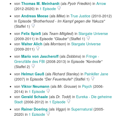
von
Thomas M. Meinhardt
(als
Pyotr Friedkin
) in
Arrow
(2012-2020) in
1 Episode
von
Andreas Meese
(als
Mike
) in
True Justice
(2010-2012)
in Episode
"Brotherhood - Im Kampf gegen die Yakuza"
(Staffel 1)
von
Felix Spieß
(als
Team-Mitglied
) in
Stargate Universe
(2009-2011) in Episode
"Glaube"
(Staffel 1)
von
Walter Alich
(als
Morrison
) in
Stargate Universe
(2009-2011)
von
Mario von Jascheroff
(als
Dobbins
) in
Fringe -
Grenzfälle des FBI
(2008-2013) in Episode
"Kontrolle"
(Staffel 2)
von
Helmut Gauß
(als
Richard Stanley
) in
Painkiller Jane
(2007) in Episode
"Der Feuerteufel"
(Staffel 1)
von
Viktor Neumann
(als
Mr. Grouse
) in
Psych
(2006-
2014) in
1 Episode
von
Gerald Schaale
(als
Dr. Todd
) in
Eureka - Die geheime
Stadt
(2006-2012) in
1 Episode
von
Rainer Doering
(als
Viggo
) in
Supernatural
(2005-
2020) in
1 Episode