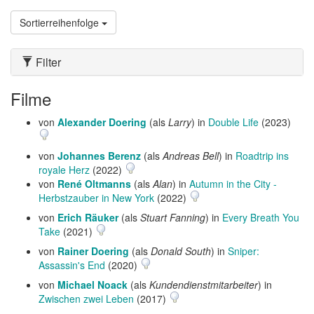
Sortierreihenfolge
Filter
Filme
von
Alexander Doering
(als
Larry
) in
Double Life
(2023)
von
Johannes Berenz
(als
Andreas Bell
) in
Roadtrip ins
royale Herz
(2022)
von
René Oltmanns
(als
Alan
) in
Autumn in the City -
Herbstzauber in New York
(2022)
von
Erich Räuker
(als
Stuart Fanning
) in
Every Breath You
Take
(2021)
von
Rainer Doering
(als
Donald South
) in
Sniper:
Assassin's End
(2020)
von
Michael Noack
(als
Kundendienstmitarbeiter
) in
Zwischen zwei Leben
(2017)