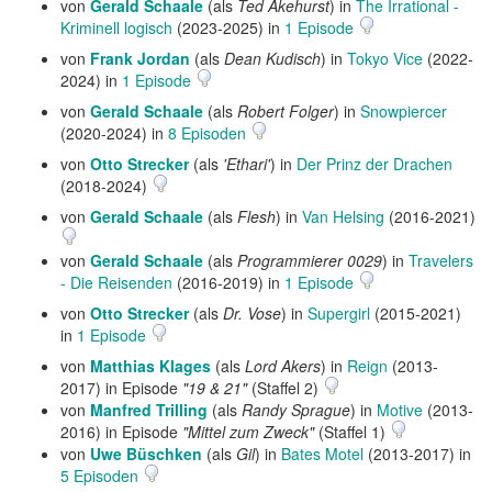
von
Gerald Schaale
(als
Ted Akehurst
) in
The Irrational -
Kriminell logisch
(2023-2025) in
1 Episode
von
Frank Jordan
(als
Dean Kudisch
) in
Tokyo Vice
(2022-
2024) in
1 Episode
von
Gerald Schaale
(als
Robert Folger
) in
Snowpiercer
(2020-2024) in
8 Episoden
von
Otto Strecker
(als
'Ethari'
) in
Der Prinz der Drachen
(2018-2024)
von
Gerald Schaale
(als
Flesh
) in
Van Helsing
(2016-2021)
von
Gerald Schaale
(als
Programmierer 0029
) in
Travelers
- Die Reisenden
(2016-2019) in
1 Episode
von
Otto Strecker
(als
Dr. Vose
) in
Supergirl
(2015-2021)
in
1 Episode
von
Matthias Klages
(als
Lord Akers
) in
Reign
(2013-
2017) in Episode
"19 & 21"
(Staffel 2)
von
Manfred Trilling
(als
Randy Sprague
) in
Motive
(2013-
2016) in Episode
"Mittel zum Zweck"
(Staffel 1)
von
Uwe Büschken
(als
Gil
) in
Bates Motel
(2013-2017) in
5 Episoden