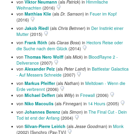
von
Viktor Neumann
(als
Patrick
) in
Himmlische
Weihnachten
(2016)
von
Matthias Klie
(als
Dr. Samson
) in
Feuer im Kopf
(2016)
von
Jakob Riedl
(als
Chris Betnner
) in
Der Instinkt einer
Mutter
(2015)
von
Frank Röth
(als
Claras Boss
) in
Hectors Reise oder
die Suche nach dem Glück
(2014)
von
Thomas Nero Wolff
(als
Mick
) in
BloodRayne 2 -
Deliverance
(2007)
von
Alexander Pelz
(als
Peter Laird
) in
Battlestar Galactica
- Auf Messers Schneide
(2007)
von
Markus Pfeiffer
(als
Nathan
) in
Meltdown - Wenn die
Erde verbrennt
(2006)
von
Michael Deffert
(als
Willy
) in
Firewall
(2006)
von
Niko Macoulis
(als
Finnegan
) in
14 Hours
(2005)
von
Johannes Berenz
(als
Simon
) in
The Final Cut - Dein
Tod ist erst der Anfang
(2004)
von
Silvan-Pierre Leirich
(als
Jesse Goodman
) in
Monk
(2002) [Synchro (Pay-TV)]