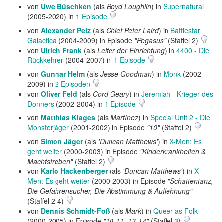
von
Uwe Büschken
(als
Boyd Loughlin
) in
Supernatural
(2005-2020) in
1 Episode
von
Alexander Pelz
(als
Chief Peter Laird
) in
Battlestar
Galactica
(2004-2009) in Episode
"Pegasus"
(Staffel 2)
von
Ulrich Frank
(als
Leiter der Einrichtung
) in
4400 - Die
Rückkehrer
(2004-2007) in
1 Episode
von
Gunnar Helm
(als
Jesse Goodman
) in
Monk
(2002-
2009) in
2 Episoden
von
Oliver Feld
(als
Cord Geary
) in
Jeremiah - Krieger des
Donners
(2002-2004) in
1 Episode
von
Matthias Klages
(als
Martínez
) in
Special Unit 2 - Die
Monsterjäger
(2001-2002) in Episode
"10"
(Staffel 2)
von
Simon Jäger
(als
'Duncan Matthews'
) in
X-Men: Es
geht weiter
(2000-2003) in Episode
"Kinderkrankheiten &
Machtstreben"
(Staffel 2)
von
Karlo Hackenberger
(als
'Duncan Matthews'
) in
X-
Men: Es geht weiter
(2000-2003) in Episode
"Schattentanz,
Die Gefahrensucher, Die Abstimmung & Auflehnung"
(Staffel 2-4)
von
Dennis Schmidt-Foß
(als
Mark
) in
Queer as Folk
(2000-2005) in Episode
"10-11, 13-14"
(Staffel 3)