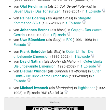
von
Olaf Reichmann
(als
Lt. Col. Sergei Potenkin
) in
Seven Days - Das Tor zur Zeit
(1998-2001) in
1 Episode
von
Rainer Doering
(als
Agent Cross
) in
Stargate
Kommando SG-1
(1997-2007) in
1 Episode
von
Johannes Berenz
(als
Kevin
) in
Gejagt - Das zweite
Gesicht
(1996-1997) in
1 Episode
von
Uwe Büschken
(als
Gary
) in
F/X
(1996-1998) in
1
Episode
von
Frank Schröder
(als
Walt
) in
Outer Limits - Die
unbekannte Dimension
(1995-2002) in
1 Episode
von
David Nathan
(als
Dooley McMahon
) in
Outer Limits -
Die unbekannte Dimension
(1995-2002) in
1 Episode
von
Dietmar Wunder
(als
Corporal Hawthorne
) in
Outer
Limits - Die unbekannte Dimension
(1995-2002) in
1
Episode
von
Michael Iwannek
(als
Mordopfer
) in
Highlander
(1992-
1998) in Episode
"54"
(Staffel 3)
Werbung