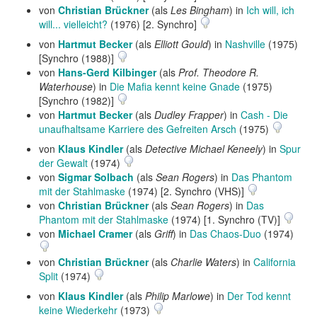
von
Christian Brückner
(als
Les Bingham
) in
Ich will, ich
will... vielleicht?
(1976) [2. Synchro]
von
Hartmut Becker
(als
Elliott Gould
) in
Nashville
(1975)
[Synchro (1988)]
von
Hans-Gerd Kilbinger
(als
Prof. Theodore R.
Waterhouse
) in
Die Mafia kennt keine Gnade
(1975)
[Synchro (1982)]
von
Hartmut Becker
(als
Dudley Frapper
) in
Cash - Die
unaufhaltsame Karriere des Gefreiten Arsch
(1975)
von
Klaus Kindler
(als
Detective Michael Keneely
) in
Spur
der Gewalt
(1974)
von
Sigmar Solbach
(als
Sean Rogers
) in
Das Phantom
mit der Stahlmaske
(1974) [2. Synchro (VHS)]
von
Christian Brückner
(als
Sean Rogers
) in
Das
Phantom mit der Stahlmaske
(1974) [1. Synchro (TV)]
von
Michael Cramer
(als
Griff
) in
Das Chaos-Duo
(1974)
von
Christian Brückner
(als
Charlie Waters
) in
California
Split
(1974)
von
Klaus Kindler
(als
Philip Marlowe
) in
Der Tod kennt
keine Wiederkehr
(1973)