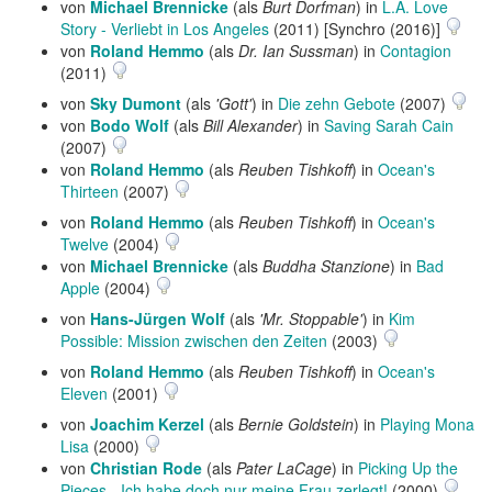
von
Michael Brennicke
(als
Burt Dorfman
) in
L.A. Love
Story - Verliebt in Los Angeles
(2011) [Synchro (2016)]
von
Roland Hemmo
(als
Dr. Ian Sussman
) in
Contagion
(2011)
von
Sky Dumont
(als
'Gott'
) in
Die zehn Gebote
(2007)
von
Bodo Wolf
(als
Bill Alexander
) in
Saving Sarah Cain
(2007)
von
Roland Hemmo
(als
Reuben Tishkoff
) in
Ocean's
Thirteen
(2007)
von
Roland Hemmo
(als
Reuben Tishkoff
) in
Ocean's
Twelve
(2004)
von
Michael Brennicke
(als
Buddha Stanzione
) in
Bad
Apple
(2004)
von
Hans-Jürgen Wolf
(als
'Mr. Stoppable'
) in
Kim
Possible: Mission zwischen den Zeiten
(2003)
von
Roland Hemmo
(als
Reuben Tishkoff
) in
Ocean's
Eleven
(2001)
von
Joachim Kerzel
(als
Bernie Goldstein
) in
Playing Mona
Lisa
(2000)
von
Christian Rode
(als
Pater LaCage
) in
Picking Up the
Pieces - Ich habe doch nur meine Frau zerlegt!
(2000)