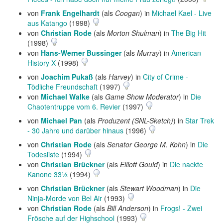
von
Frank Engelhardt
(als
Coogan
) in
Michael Kael - Live
aus Katango
(1998)
von
Christian Rode
(als
Morton Shulman
) in
The Big Hit
(1998)
von
Hans-Werner Bussinger
(als
Murray
) in
American
History X
(1998)
von
Joachim Pukaß
(als
Harvey
) in
City of Crime -
Tödliche Freundschaft
(1997)
von
Michael Walke
(als
Game Show Moderator
) in
Die
Chaotentruppe vom 6. Revier
(1997)
von
Michael Pan
(als
Produzent (SNL-Sketch)
) in
Star Trek
- 30 Jahre und darüber hinaus
(1996)
von
Christian Rode
(als
Senator George M. Kohn
) in
Die
Todesliste
(1994)
von
Christian Brückner
(als
Elliott Gould
) in
Die nackte
Kanone 33⅓
(1994)
von
Christian Brückner
(als
Stewart Woodman
) in
Die
Ninja-Morde von Bel Air
(1993)
von
Christian Rode
(als
Bill Anderson
) in
Frogs! - Zwei
Frösche auf der Highschool
(1993)