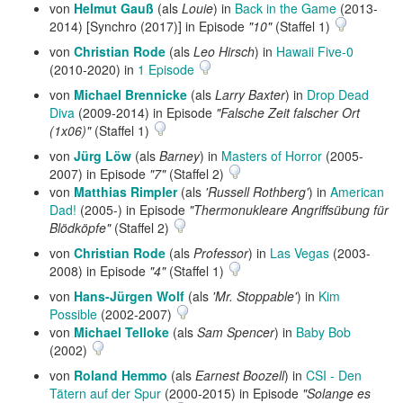
von
Helmut Gauß
(als
Louie
) in
Back in the Game
(2013-
2014) [Synchro (2017)] in Episode
"10"
(Staffel 1)
von
Christian Rode
(als
Leo Hirsch
) in
Hawaii Five-0
(2010-2020) in
1 Episode
von
Michael Brennicke
(als
Larry Baxter
) in
Drop Dead
Diva
(2009-2014) in Episode
"Falsche Zeit falscher Ort
(1x06)"
(Staffel 1)
von
Jürg Löw
(als
Barney
) in
Masters of Horror
(2005-
2007) in Episode
"7"
(Staffel 2)
von
Matthias Rimpler
(als
'Russell Rothberg'
) in
American
Dad!
(2005-) in Episode
"Thermonukleare Angriffsübung für
Blödköpfe"
(Staffel 2)
von
Christian Rode
(als
Professor
) in
Las Vegas
(2003-
2008) in Episode
"4"
(Staffel 1)
von
Hans-Jürgen Wolf
(als
'Mr. Stoppable'
) in
Kim
Possible
(2002-2007)
von
Michael Telloke
(als
Sam Spencer
) in
Baby Bob
(2002)
von
Roland Hemmo
(als
Earnest Boozell
) in
CSI - Den
Tätern auf der Spur
(2000-2015) in Episode
"Solange es