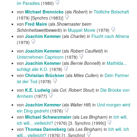
im Paradies
(1980)
von
Michael Brennicke
(als
Robert
) in
Tödliche Botschaft
(1979) [Synchro (1983)]
von
Fred Maire
(als
Showmaster beim
Schönheitswettbewerb
) in
Muppet Movie
(1979)
von
Joachim Kemmer
(als
Charlie
) in
Flucht nach Athena
(1979)
von
Joachim Kemmer
(als
Robert Caulfield
) in
Unternehmen Capricorn
(1978)
von
Joachim Kemmer
(als
Bernie Bonnelli
) in
Mathilda...
schlägt alle K.O.
(1978)
von
Christian Brückner
(als
Miles Cullen
) in
Dein Partner
ist der Tod
(1978)
von
K.E. Ludwig
(als
Col. Robert Stout
) in
Die Brücke von
Arnheim
(1977)
von
Joachim Kemmer
(als
Walter Hill
) in
Und morgen wird
ein Ding gedreht
(1976)
von
Michael Schwarzmaier
(als
Les Bingham
) in
Ich will,
ich will... vielleicht?
(1976) [3. Synchro (1999)]
von
Thomas Danneberg
(als
Les Bingham
) in
Ich will, ich
will... vielleicht?
(1976) [1. Synchro]