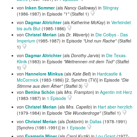
von
Inken Sommer
(als
Nancy Galloway
) in
Stingray
(1986-1987) in Episode
"1"
(Staffel 1)
von
Dagmar Altrichter
(als
Katherine McKay
) in
Verfeindet
bis aufs Blut
(1985-1986)
von
Christel Merian
(als
Dr. Waverly
) in
Die Colbys - Das
Imperium
(1985-1987) in Episode
"Und nun Rache"
(Staffel
1)
von
Dagmar Altrichter
(als
Dorothy Jarvis
) in
Die Texas-
Klinik
(1983) in Episode
"Wettrennen mit dem Tod"
(Staffel
1)
von
Hannelore Minkus
(als
Kate Bell
) in
Hardcastle &
McCormick
(1983-1986) [2. Synchro (TV)] in Episode
"Die
Stimme aus dem Äther"
(Staffel 3)
von
Bettina Schön
(als
Mrs. Frampton
) in
Agentin mit Herz
(1983-1987) in
1 Episode
von
Christel Merian
(als
Mrs. Capello
) in
Hart aber herzlich
(1979-1984) in Episode
"Die Wunderdroge"
(Staffel 1)
von
Christel Merian
(als
Doktorin
) in
Dallas
(1978-1991)
[Synchro (1981-1991)] in
1 Episode
von
Evamaria Miner
(als
Carol Kuzik
) in
Lou Grant
(1977-