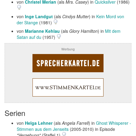
von
Christel Merian
(als
Mrs. Casey
) in
Quicksilver
(1986)
von
Inge Landgut
(als
Cindys Mutter
) in
Kein Mord von
der Stange
(1981)
von
Marianne Kehlau
(als
Glory Hamilton
) in
Mit dem
Satan auf du
(1957)
Werbung
Serien
von
Helga Lehner
(als
Angela Farrell
) in
Ghost Whisperer -
Stimmen aus dem Jenseits
(2005-2010) in Episode
"Vergebung"
(Staffel 1)