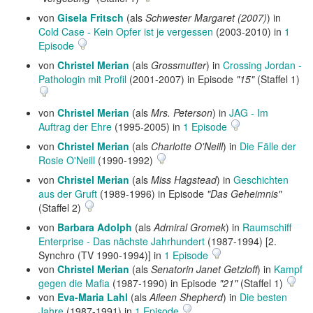
von
Gisela Fritsch
(als
Schwester Margaret (2007)
) in
Cold Case - Kein Opfer ist je vergessen
(2003-2010) in
1
Episode
von
Christel Merian
(als
Grossmutter
) in
Crossing Jordan -
Pathologin mit Profil
(2001-2007) in Episode
"15"
(Staffel 1)
von
Christel Merian
(als
Mrs. Peterson
) in
JAG - Im
Auftrag der Ehre
(1995-2005) in
1 Episode
von
Christel Merian
(als
Charlotte O'Neill
) in
Die Fälle der
Rosie O'Neill
(1990-1992)
von
Christel Merian
(als
Miss Hagstead
) in
Geschichten
aus der Gruft
(1989-1996) in Episode
"Das Geheimnis"
(Staffel 2)
von
Barbara Adolph
(als
Admiral Gromek
) in
Raumschiff
Enterprise - Das nächste Jahrhundert
(1987-1994) [2.
Synchro (TV 1990-1994)] in
1 Episode
von
Christel Merian
(als
Senatorin Janet Getzloff
) in
Kampf
gegen die Mafia
(1987-1990) in Episode
"21"
(Staffel 1)
von
Eva-Maria Lahl
(als
Aileen Shepherd
) in
Die besten
Jahre
(1987-1991) in
1 Episode