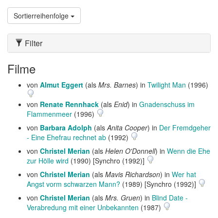
Sortierreihenfolge
Filter
Filme
von
Almut Eggert
(als
Mrs. Barnes
) in
Twilight Man
(1996)
von
Renate Rennhack
(als
Enid
) in
Gnadenschuss im
Flammenmeer
(1996)
von
Barbara Adolph
(als
Anita Cooper
) in
Der Fremdgeher
- Eine Ehefrau rechnet ab
(1992)
von
Christel Merian
(als
Helen O'Donnell
) in
Wenn die Ehe
zur Hölle wird
(1990) [Synchro (1992)]
von
Christel Merian
(als
Mavis Richardson
) in
Wer hat
Angst vorm schwarzen Mann?
(1989) [Synchro (1992)]
von
Christel Merian
(als
Mrs. Gruen
) in
Blind Date -
Verabredung mit einer Unbekannten
(1987)