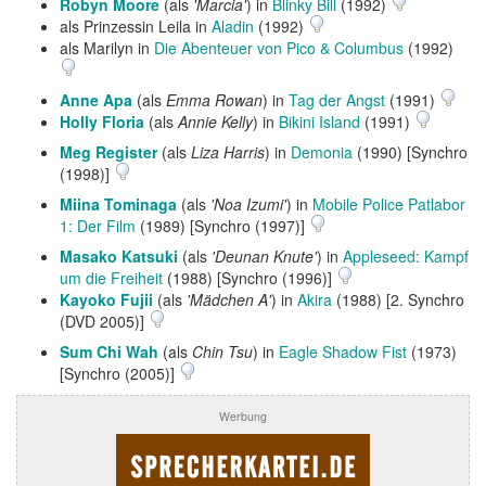
Robyn Moore
(als
'Marcia'
) in
Blinky Bill
(1992)
als Prinzessin Leila in
Aladin
(1992)
als Marilyn in
Die Abenteuer von Pico & Columbus
(1992)
Anne Apa
(als
Emma Rowan
) in
Tag der Angst
(1991)
Holly Floria
(als
Annie Kelly
) in
Bikini Island
(1991)
Meg Register
(als
Liza Harris
) in
Demonia
(1990) [Synchro
(1998)]
Miina Tominaga
(als
'Noa Izumi'
) in
Mobile Police Patlabor
1: Der Film
(1989) [Synchro (1997)]
Masako Katsuki
(als
'Deunan Knute'
) in
Appleseed: Kampf
um die Freiheit
(1988) [Synchro (1996)]
Kayoko Fujii
(als
'Mädchen A'
) in
Akira
(1988) [2. Synchro
(DVD 2005)]
Sum Chi Wah
(als
Chin Tsu
) in
Eagle Shadow Fist
(1973)
[Synchro (2005)]
Werbung