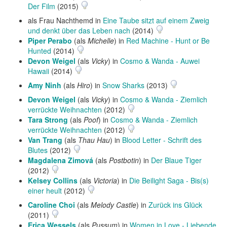
Der Film
(2015)
als Frau Nachthemd in
Eine Taube sitzt auf einem Zweig
und denkt über das Leben nach
(2014)
Piper Perabo
(als
Michelle
) in
Red Machine - Hunt or Be
Hunted
(2014)
Devon Weigel
(als
Vicky
) in
Cosmo & Wanda - Auwei
Hawaii
(2014)
Amy Ninh
(als
Hiro
) in
Snow Sharks
(2013)
Devon Weigel
(als
Vicky
) in
Cosmo & Wanda - Ziemlich
verrückte Weihnachten
(2012)
Tara Strong
(als
Poof
) in
Cosmo & Wanda - Ziemlich
verrückte Weihnachten
(2012)
Van Trang
(als
Thau Hau
) in
Blood Letter - Schrift des
Blutes
(2012)
Magdalena Zimová
(als
Postbotin
) in
Der Blaue Tiger
(2012)
Kelsey Collins
(als
Victoria
) in
Die Beilight Saga - Bis(s)
einer heult
(2012)
Caroline Choi
(als
Melody Castle
) in
Zurück ins Glück
(2011)
Erica Wessels
(als
Pussum
) in
Women in Love - Liebende