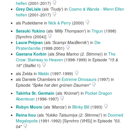
helfen
(2001-2017)
Grey DeLisle
(als
'Trudy'
) in
Cosmo & Wanda - Wenn Elfen
helfen
(2001-2017)
als Pudeldame in
Nick & Perry
(2000)
Satsuki Yukino
(als
'Milly Thompson'
) in
Trigun
(1998)
[Synchro (2004)]
Laura Préjean
(als
'Scampi MacBernik'
) in
Die
Piratenfamilie
(1998-2001)
Gaetana Korbin
(als
Shea Marino (2. Stimme)
) in
The
Crow: Stairway to Heaven
(1998-1999) in Episode
"15 &
18"
(Staffel 1)
als Zelda in
Waldo
(1997-1999)
als Daniele Chambers in
Extreme Dinosaurs
(1997) in
Episode
"Spike hat den grünen Daumen"
Tabitha St. Germain
(als
'Krümel'
) in
Pocket Dragon
Abenteuer
(1996-1997)
Robyn Moore
(als
'Marcia'
) in
Blinky Bill
(1993)
Reina Itou
(als
'Yukiko Tatsumiya (2. Stimme)'
) in
Doomed
Megalopolis
(1991-1992) [Synchro (VHS)] in Episode
"03,
04"