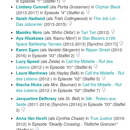
in Episode
"1"
(Staffel 1)
Lindsey Connell
(als
Portia Grossman
) in
Orphan Black
(2013-2017) in Episode
"4"
(Staffel 4)
Sarah Hadland
(als
Trish Collingwood
) in
The Job Lot -
Das Jobcenter
(2013-2015)
Mamiko Noto
(als
'Shiho Okita'
) in
Tari Tari
(2012)
Aya Hisakawa
(als
'Kaoru Niimi'
) in
Star Blazers 2199:
Space Battleship Yamato
(2012-2013) [Synchro (2017)]
Karen Egan
(als
Varieté-Sängerin
) in
Ripper Street
(2012-
2016) in Episode
"03"
(Staffel 2)
Lucy Speed
(als
Zelda
) in
Call the Midwife - Ruf des
Lebens
(2012-) in Episode
"01"
(Staffel 6)
Laura Matthews
(als
Hayley Balk
) in
Call the Midwife - Ruf
des Lebens
(2012-) in Episode
"02"
(Staffel 5)
Stacha Hicks
(als
Mrs. Bauman
) in
Call the Midwife - Ruf
des Lebens
(2012-) in Episode
"02"
(Staffel 7)
Jacqueline Defferary
(als
Dr. Bell
) in
Silk - Roben aus
Seide
(2011-2014) [Synchro (2014)] in Episode
"03"
(Staffel
3)
Anna Van Hooft
(als
Cynthia Chase
) in
True Justice
(2010-
2012) in Episode
"Deadly Crossing - Tödliche Grenzen"
(Staffel 1)