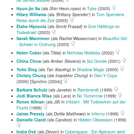
de James Bataille
(2004)
Hyun-jin Sa
(als
Shin Heon-nyeo
) in
Tube
(2003)
Hilary Williams
(als
'Brittany Spender'
) in
Tom Spenders
Reise durch die Zeit
(2003)
Elahe Hiptoola
(als
Smriti Prasad
) in
Drei Häftlinge im
Todestrakt
(2003)
Sarah Manninen
(als
Rachel Wasserman
) in
Beautiful Girl
- Schwer in Ordnung
(2003)
Helen Coker
(als
Tilda
) in
Nicholas Nickleby
(2002)
China Chow
(als
Amber Stevens
) in
Sol Goode
(2001)
Yufei Xing
(als
Tan Xiaoling
) in
Shadow Magic
(2000)
Christy Chung
(als
Inspektor Chung
) in
Gen-Y Cops
(2000) [Synchro (2004)]
Barbara Schulz
(als
Janeke
) in
Rembrandt
(1999)
Jodi Bianca Wise
(als
Lara
) in
No Tomorrow
(1999)
Renee Allman
(als
Jill
) in
Infiziert - Mit Todesviren auf der
Flucht
(1999)
Jaime Pressly
(als
Dottie Matthews
) in
Inferno
(1999)
Danielle Ciardi
(als
Candice
) in
Hidden Obsession
(1999)
Indra Ové
(als
Devon
) in
Cyberspace - Ein Alptraum wird