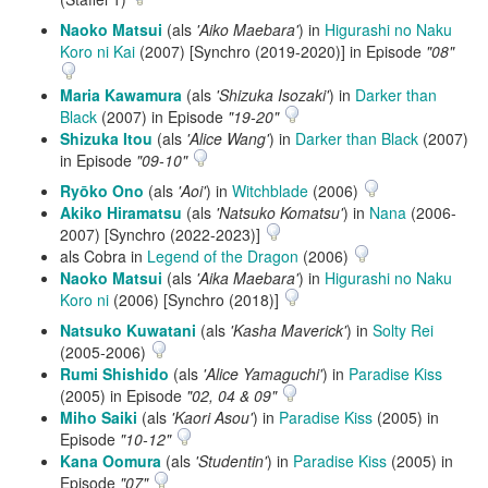
Naoko Matsui
(als
'Aiko Maebara'
) in
Higurashi no Naku
Koro ni Kai
(2007) [Synchro (2019-2020)] in Episode
"08"
Maria Kawamura
(als
'Shizuka Isozaki'
) in
Darker than
Black
(2007) in Episode
"19-20"
Shizuka Itou
(als
'Alice Wang'
) in
Darker than Black
(2007)
in Episode
"09-10"
Ryōko Ono
(als
'Aoi'
) in
Witchblade
(2006)
Akiko Hiramatsu
(als
'Natsuko Komatsu'
) in
Nana
(2006-
2007) [Synchro (2022-2023)]
als Cobra in
Legend of the Dragon
(2006)
Naoko Matsui
(als
'Aika Maebara'
) in
Higurashi no Naku
Koro ni
(2006) [Synchro (2018)]
Natsuko Kuwatani
(als
'Kasha Maverick'
) in
Solty Rei
(2005‑2006)
Rumi Shishido
(als
'Alice Yamaguchi'
) in
Paradise Kiss
(2005) in Episode
"02, 04 & 09"
Miho Saiki
(als
'Kaori Asou'
) in
Paradise Kiss
(2005) in
Episode
"10-12"
Kana Oomura
(als
'Studentin'
) in
Paradise Kiss
(2005) in
Episode
"07"