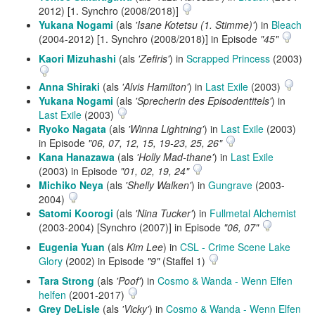
2012) [1. Synchro (2008/2018)]
Yukana Nogami
(als
'Isane Kotetsu (1. Stimme)'
) in
Bleach
(2004-2012) [1. Synchro (2008/2018)] in Episode
"45"
Kaori Mizuhashi
(als
'Zefiris'
) in
Scrapped Princess
(2003)
Anna Shiraki
(als
'Alvis Hamilton'
) in
Last Exile
(2003)
Yukana Nogami
(als
'Sprecherin des Episodentitels'
) in
Last Exile
(2003)
Ryoko Nagata
(als
'Winna Lightning'
) in
Last Exile
(2003)
in Episode
"06, 07, 12, 15, 19-23, 25, 26"
Kana Hanazawa
(als
'Holly Mad-thane'
) in
Last Exile
(2003) in Episode
"01, 02, 19, 24"
Michiko Neya
(als
'Shelly Walken'
) in
Gungrave
(2003-
2004)
Satomi Koorogi
(als
'Nina Tucker'
) in
Fullmetal Alchemist
(2003-2004) [Synchro (2007)] in Episode
"06, 07"
Eugenia Yuan
(als
Kim Lee
) in
CSL - Crime Scene Lake
Glory
(2002) in Episode
"9"
(Staffel 1)
Tara Strong
(als
'Poof'
) in
Cosmo & Wanda - Wenn Elfen
helfen
(2001-2017)
Grey DeLisle
(als
'Vicky'
) in
Cosmo & Wanda - Wenn Elfen