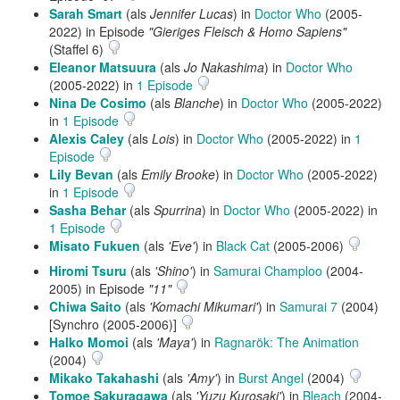
Sarah Smart
(als
Jennifer Lucas
) in
Doctor Who
(2005-
2022) in Episode
"Gieriges Fleisch & Homo Sapiens"
(Staffel 6)
Eleanor Matsuura
(als
Jo Nakashima
) in
Doctor Who
(2005-2022) in
1 Episode
Nina De Cosimo
(als
Blanche
) in
Doctor Who
(2005-2022)
in
1 Episode
Alexis Caley
(als
Lois
) in
Doctor Who
(2005-2022) in
1
Episode
Lily Bevan
(als
Emily Brooke
) in
Doctor Who
(2005-2022)
in
1 Episode
Sasha Behar
(als
Spurrina
) in
Doctor Who
(2005-2022) in
1 Episode
Misato Fukuen
(als
'Eve'
) in
Black Cat
(2005-2006)
Hiromi Tsuru
(als
'Shino'
) in
Samurai Champloo
(2004-
2005) in Episode
"11"
Chiwa Saito
(als
'Komachi Mikumari'
) in
Samurai 7
(2004)
[Synchro (2005-2006)]
Halko Momoi
(als
'Maya'
) in
Ragnarök: The Animation
(2004)
Mikako Takahashi
(als
'Amy'
) in
Burst Angel
(2004)
Tomoe Sakuragawa
(als
'Yuzu Kurosaki'
) in
Bleach
(2004-