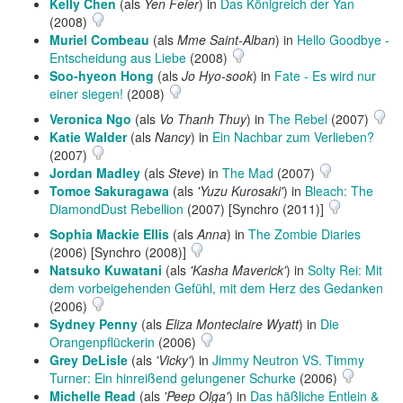
Kelly Chen
(als
Yen Feier
) in
Das Königreich der Yan
(2008)
Muriel Combeau
(als
Mme Saint-Alban
) in
Hello Goodbye -
Entscheidung aus Liebe
(2008)
Soo-hyeon Hong
(als
Jo Hyo-sook
) in
Fate - Es wird nur
einer siegen!
(2008)
Veronica Ngo
(als
Vo Thanh Thuy
) in
The Rebel
(2007)
Katie Walder
(als
Nancy
) in
Ein Nachbar zum Verlieben?
(2007)
Jordan Madley
(als
Steve
) in
The Mad
(2007)
Tomoe Sakuragawa
(als
'Yuzu Kurosaki'
) in
Bleach: The
DiamondDust Rebellion
(2007) [Synchro (2011)]
Sophia Mackie Ellis
(als
Anna
) in
The Zombie Diaries
(2006) [Synchro (2008)]
Natsuko Kuwatani
(als
'Kasha Maverick'
) in
Solty Rei: Mit
dem vorbeigehenden Gefühl, mit dem Herz des Gedanken
(2006)
Sydney Penny
(als
Eliza Monteclaire Wyatt
) in
Die
Orangenpflückerin
(2006)
Grey DeLisle
(als
'Vicky'
) in
Jimmy Neutron VS. Timmy
Turner: Ein hinreißend gelungener Schurke
(2006)
Michelle Read
(als
'Peep Olga'
) in
Das häßliche Entlein &