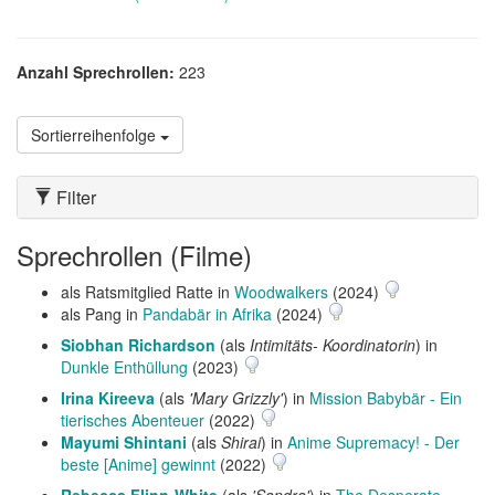
Anzahl Sprechrollen:
223
Sortierreihenfolge
Filter
Sprechrollen (Filme)
als Ratsmitglied Ratte in
Woodwalkers
(2024)
als Pang in
Pandabär in Afrika
(2024)
Siobhan Richardson
(als
Intimitäts- Koordinatorin
) in
Dunkle Enthüllung
(2023)
Irina Kireeva
(als
'Mary Grizzly'
) in
Mission Babybär - Ein
tierisches Abenteuer
(2022)
Mayumi Shintani
(als
Shirai
) in
Anime Supremacy! - Der
beste [Anime] gewinnt
(2022)