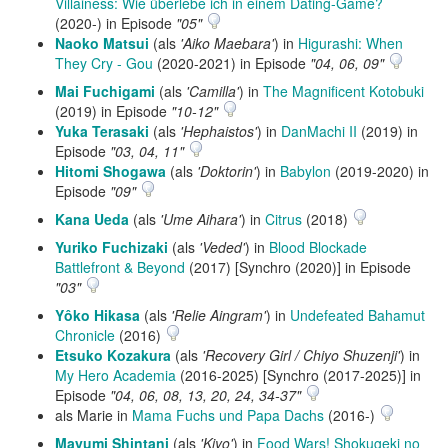
Villainess: Wie überlebe ich in einem Dating-Game?
(2020-) in Episode
"05"
Naoko Matsui
(als
'Aiko Maebara'
) in
Higurashi: When
They Cry - Gou
(2020-2021) in Episode
"04, 06, 09"
Mai Fuchigami
(als
'Camilla'
) in
The Magnificent Kotobuki
(2019) in Episode
"10-12"
Yuka Terasaki
(als
'Hephaistos'
) in
DanMachi II
(2019) in
Episode
"03, 04, 11"
Hitomi Shogawa
(als
'Doktorin'
) in
Babylon
(2019-2020) in
Episode
"09"
Kana Ueda
(als
'Ume Aihara'
) in
Citrus
(2018)
Yuriko Fuchizaki
(als
'Veded'
) in
Blood Blockade
Battlefront & Beyond
(2017) [Synchro (2020)] in Episode
"03"
Yôko Hikasa
(als
'Relie Aingram'
) in
Undefeated Bahamut
Chronicle
(2016)
Etsuko Kozakura
(als
'Recovery Girl / Chiyo Shuzenji'
) in
My Hero Academia
(2016-2025) [Synchro (2017-2025)] in
Episode
"04, 06, 08, 13, 20, 24, 34-37"
als Marie in
Mama Fuchs und Papa Dachs
(2016-)
Mayumi Shintani
(als
'Kiyo'
) in
Food Wars! Shokugeki no