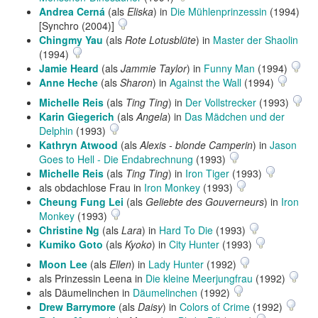
Andrea Cerná
(als
Eliska
) in
Die Mühlenprinzessin
(1994)
[Synchro (2004)]
Chingmy Yau
(als
Rote Lotusblüte
) in
Master der Shaolin
(1994)
Jamie Heard
(als
Jammie Taylor
) in
Funny Man
(1994)
Anne Heche
(als
Sharon
) in
Against the Wall
(1994)
Michelle Reis
(als
Ting Ting
) in
Der Vollstrecker
(1993)
Karin Giegerich
(als
Angela
) in
Das Mädchen und der
Delphin
(1993)
Kathryn Atwood
(als
Alexis - blonde Camperin
) in
Jason
Goes to Hell - Die Endabrechnung
(1993)
Michelle Reis
(als
Ting Ting
) in
Iron Tiger
(1993)
als obdachlose Frau in
Iron Monkey
(1993)
Cheung Fung Lei
(als
Geliebte des Gouverneurs
) in
Iron
Monkey
(1993)
Christine Ng
(als
Lara
) in
Hard To Die
(1993)
Kumiko Goto
(als
Kyoko
) in
City Hunter
(1993)
Moon Lee
(als
Ellen
) in
Lady Hunter
(1992)
als Prinzessin Leena in
Die kleine Meerjungfrau
(1992)
als Däumelinchen in
Däumelinchen
(1992)
Drew Barrymore
(als
Daisy
) in
Colors of Crime
(1992)