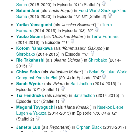
Soma
(2015-2020) in Episode
"01"
(Staffel 2)
Satomi Arai
(als
'Lucie Hugo'
) in
Food Wars! Shokugeki no
Soma
(2015-2020) in Episode
"12-13"
(Staffel 2)
Yuriko Yamaguchi
(als
'Jessica Bellwood'
) in
Terra
Formars
(2014-2016) in Episode
"08, 10"
Youko Soumi
(als
'Onizukas Mutter'
) in
Terra Formars
(2014-2016) in Episode
"11"
Kotomi Yamakawa
(als
'Kommissarin Gakupo'
) in
Shirobako
(2014-2015) in Episode
"10"
Rie Takahashi
(als
'Akane Uchida'
) in
Shirobako
(2014-
2015)
Chiwa Saito
(als
'Natashas Mutter'
) in
Sekai Seifuku: World
Conquest Zvezda Plot
(2014) in Episode
"04"
Sarah Wynter
(als
Vivian
) in
Satisfaction
(2014-2015) in
Episode
"07"
(Staffel 1)
Tia Hendricks
(als
Lauren
) in
Satisfaction
(2014-2015) in
Episode
"04"
(Staffel 1)
Megumi Toyoguchi
(als
'Hana Kirisaki'
) in
Nisekoi: Liebe,
Lügen & Yakuza
(2014-2015) in Episode
"03, 04 & 12"
(Staffel 2)
Janette Luu
(als
Reporterin
) in
Orphan Black
(2013-2017)