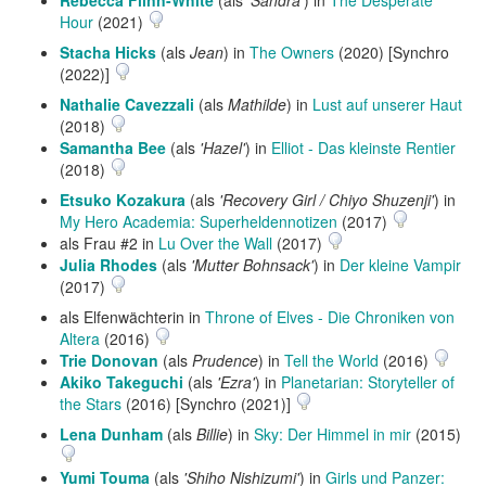
Rebecca Flinn-White
(als
'Sandra'
) in
The Desperate
Hour
(2021)
Stacha Hicks
(als
Jean
) in
The Owners
(2020) [Synchro
(2022)]
Nathalie Cavezzali
(als
Mathilde
) in
Lust auf unserer Haut
(2018)
Samantha Bee
(als
'Hazel'
) in
Elliot - Das kleinste Rentier
(2018)
Etsuko Kozakura
(als
'Recovery Girl / Chiyo Shuzenji'
) in
My Hero Academia: Superheldennotizen
(2017)
als Frau #2 in
Lu Over the Wall
(2017)
Julia Rhodes
(als
'Mutter Bohnsack'
) in
Der kleine Vampir
(2017)
als Elfenwächterin in
Throne of Elves - Die Chroniken von
Altera
(2016)
Trie Donovan
(als
Prudence
) in
Tell the World
(2016)
Akiko Takeguchi
(als
'Ezra'
) in
Planetarian: Storyteller of
the Stars
(2016) [Synchro (2021)]
Lena Dunham
(als
Billie
) in
Sky: Der Himmel in mir
(2015)
Yumi Touma
(als
'Shiho Nishizumi'
) in
Girls und Panzer: