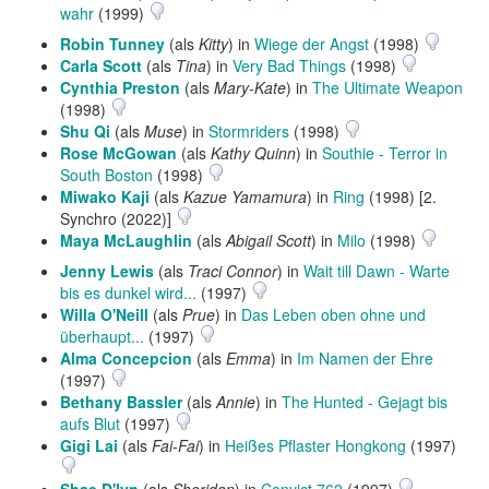
wahr
(1999)
Robin Tunney
(als
Kitty
) in
Wiege der Angst
(1998)
Carla Scott
(als
Tina
) in
Very Bad Things
(1998)
Cynthia Preston
(als
Mary-Kate
) in
The Ultimate Weapon
(1998)
Shu Qi
(als
Muse
) in
Stormriders
(1998)
Rose McGowan
(als
Kathy Quinn
) in
Southie - Terror in
South Boston
(1998)
Miwako Kaji
(als
Kazue Yamamura
) in
Ring
(1998) [2.
Synchro (2022)]
Maya McLaughlin
(als
Abigail Scott
) in
Milo
(1998)
Jenny Lewis
(als
Traci Connor
) in
Wait till Dawn - Warte
bis es dunkel wird...
(1997)
Willa O'Neill
(als
Prue
) in
Das Leben oben ohne und
überhaupt...
(1997)
Alma Concepcion
(als
Emma
) in
Im Namen der Ehre
(1997)
Bethany Bassler
(als
Annie
) in
The Hunted - Gejagt bis
aufs Blut
(1997)
Gigi Lai
(als
Fai-Fai
) in
Heißes Pflaster Hongkong
(1997)