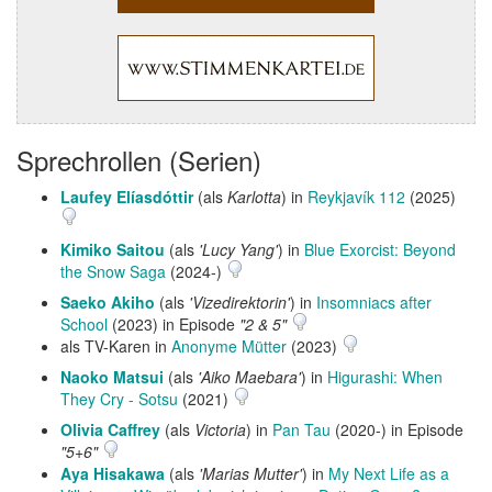
Sprechrollen (Serien)
Laufey Elíasdóttir
(als
Karlotta
) in
Reykjavík 112
(2025)
Kimiko Saitou
(als
'Lucy Yang'
) in
Blue Exorcist: Beyond
the Snow Saga
(2024-)
Saeko Akiho
(als
'Vizedirektorin'
) in
Insomniacs after
School
(2023) in Episode
"2 & 5"
als TV-Karen in
Anonyme Mütter
(2023)
Naoko Matsui
(als
'Aiko Maebara'
) in
Higurashi: When
They Cry - Sotsu
(2021)
Olivia Caffrey
(als
Victoria
) in
Pan Tau
(2020-) in Episode
"5+6"
Aya Hisakawa
(als
'Marias Mutter'
) in
My Next Life as a