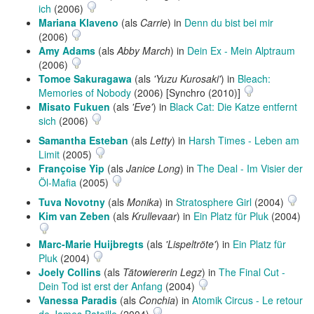
ich
(2006)
Mariana Klaveno
(als
Carrie
) in
Denn du bist bei mir
(2006)
Amy Adams
(als
Abby March
) in
Dein Ex - Mein Alptraum
(2006)
Tomoe Sakuragawa
(als
'Yuzu Kurosaki'
) in
Bleach:
Memories of Nobody
(2006) [Synchro (2010)]
Misato Fukuen
(als
'Eve'
) in
Black Cat: Die Katze entfernt
sich
(2006)
Samantha Esteban
(als
Letty
) in
Harsh Times - Leben am
Limit
(2005)
Françoise Yip
(als
Janice Long
) in
The Deal - Im Visier der
Öl-Mafia
(2005)
Tuva Novotny
(als
Monika
) in
Stratosphere Girl
(2004)
Kim van Zeben
(als
Krullevaar
) in
Ein Platz für Pluk
(2004)
Marc-Marie Huijbregts
(als
'Lispeltröte'
) in
Ein Platz für
Pluk
(2004)
Joely Collins
(als
Tätowiererin Legz
) in
The Final Cut -
Dein Tod ist erst der Anfang
(2004)
Vanessa Paradis
(als
Conchia
) in
Atomik Circus - Le retour