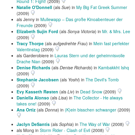
Round 1: Fight!
(2009)
Natalie O'Donnell
(als
Sue
) in
My Big Fat Greek Summer
(2009)
als Jenny in
Mullewapp – Das große Kinoabenteuer der
Freunde
(2009)
Elizabeth Sujin Ford
(als
Sonya Victoria
) in
Mr. & Mrs. Lee
(2009)
Tracy Thorpe
(als
aufgedrehte Frau
) in
Mein fast perfekter
Valentinstag
(2009)
als Garderobiere in
Lauras Stern und der geheimnisvolle
Drache Nian
(2009)
Denise Richards
(als
Denise Richards
) in
Kambakkht Ishq
(2009)
Stephanie Jacobsen
(als
Yoshi
) in
The Devil's Tomb
(2009)
Evy Kasseth Røsten
(als
Liv
) in
Dead Snow
(2009)
Daniella Alonso
(als
Lisa
) in
The Collector - He always
takes one!
(2009)
Ana Ortiz
(als
Donna
) in
(K)ein bisschen schwanger
(2009)
Jaclyn DeSantis
(als
Sophia
) in
The Way of War
(2008)
als Mong in
Storm Rider - Clash of Evil
(2008)