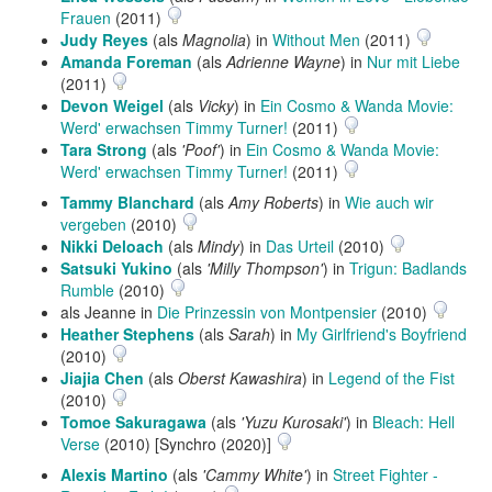
Frauen
(2011)
Judy Reyes
(als
Magnolia
) in
Without Men
(2011)
Amanda Foreman
(als
Adrienne Wayne
) in
Nur mit Liebe
(2011)
Devon Weigel
(als
Vicky
) in
Ein Cosmo & Wanda Movie:
Werd' erwachsen Timmy Turner!
(2011)
Tara Strong
(als
'Poof'
) in
Ein Cosmo & Wanda Movie:
Werd' erwachsen Timmy Turner!
(2011)
Tammy Blanchard
(als
Amy Roberts
) in
Wie auch wir
vergeben
(2010)
Nikki Deloach
(als
Mindy
) in
Das Urteil
(2010)
Satsuki Yukino
(als
'Milly Thompson'
) in
Trigun: Badlands
Rumble
(2010)
als Jeanne in
Die Prinzessin von Montpensier
(2010)
Heather Stephens
(als
Sarah
) in
My Girlfriend's Boyfriend
(2010)
Jiajia Chen
(als
Oberst Kawashira
) in
Legend of the Fist
(2010)
Tomoe Sakuragawa
(als
'Yuzu Kurosaki'
) in
Bleach: Hell
Verse
(2010) [Synchro (2020)]
Alexis Martino
(als
'Cammy White'
) in
Street Fighter -