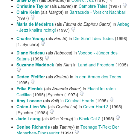
Shae D'lyn
(als
Sheridan
) in
Convict 762
(1997)
Christine Taylor
(als
Lauren
) in
Campfire Tales
(1997)
Claire Keim
(als
Margot
) in
Barracuda - Vorsicht Nachbar!
(1997)
Maria de Medeiros
(als
Fátima do Espíritu Santo
) in
Airbag
- Jetzt knallt's richtig!
(1997)
Charlie Yeung
(als
Pen Si
) in
Die Schrift des Todes
(1996)
[1. Synchro]
Diane Nadeau
(als
Rebecca
) in
Voodoo - Jünger des
Satans
(1995)
Suzanne Maddock
(als
Kim
) in
Land and Freedom
(1995)
Dedee Pfeiffer
(als
Kirsten
) in
In den Armen des Todes
(1995)
Erika Eleniak
(als
Amanda Baker
) in
Flucht im roten
Cadillac
(1995) [Synchro (1997)]
Amy Locane
(als
Keli
) in
Criminal Hearts
(1995)
Chien-Lien Wu
(als
Crystal Lui
) in
Cover Hard 3
(1995)
[Synchro (1998)]
Jade Leung
(als
Miss Yeung
) in
Black Cat 2
(1995)
Denise Richards
(als
Tammy
) in
Teenage T-Rex: Der
Menschen-Dinosaurier
(1994)