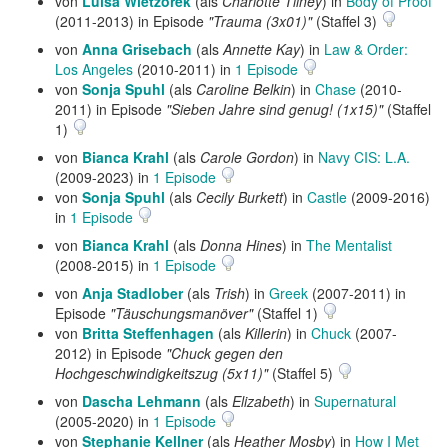
von
Luisa Wietzorek
(als
Charlotte Tilney
) in
Body of Proof
(2011-2013) in Episode
"Trauma (3x01)"
(Staffel 3)
von
Anna Grisebach
(als
Annette Kay
) in
Law & Order:
Los Angeles
(2010-2011) in
1 Episode
von
Sonja Spuhl
(als
Caroline Belkin
) in
Chase
(2010-
2011) in Episode
"Sieben Jahre sind genug! (1x15)"
(Staffel
1)
von
Bianca Krahl
(als
Carole Gordon
) in
Navy CIS: L.A.
(2009-2023) in
1 Episode
von
Sonja Spuhl
(als
Cecily Burkett
) in
Castle
(2009-2016)
in
1 Episode
von
Bianca Krahl
(als
Donna Hines
) in
The Mentalist
(2008-2015) in
1 Episode
von
Anja Stadlober
(als
Trish
) in
Greek
(2007-2011) in
Episode
"Täuschungsmanöver"
(Staffel 1)
von
Britta Steffenhagen
(als
Killerin
) in
Chuck
(2007-
2012) in Episode
"Chuck gegen den
Hochgeschwindigkeitszug (5x11)"
(Staffel 5)
von
Dascha Lehmann
(als
Elizabeth
) in
Supernatural
(2005-2020) in
1 Episode
von
Stephanie Kellner
(als
Heather Mosby
) in
How I Met