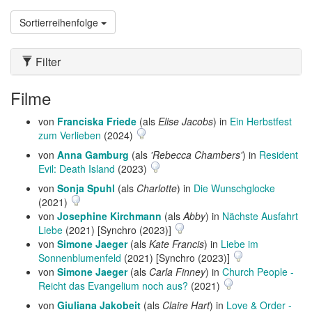
Sortierreihenfolge
Filter
Filme
von
Franciska Friede
(als
Elise Jacobs
) in
Ein Herbstfest
zum Verlieben
(2024)
von
Anna Gamburg
(als
'Rebecca Chambers'
) in
Resident
Evil: Death Island
(2023)
von
Sonja Spuhl
(als
Charlotte
) in
Die Wunschglocke
(2021)
von
Josephine Kirchmann
(als
Abby
) in
Nächste Ausfahrt
Liebe
(2021) [Synchro (2023)]
von
Simone Jaeger
(als
Kate Francis
) in
Liebe im
Sonnenblumenfeld
(2021) [Synchro (2023)]
von
Simone Jaeger
(als
Carla Finney
) in
Church People -
Reicht das Evangelium noch aus?
(2021)
von
Giuliana Jakobeit
(als
Claire Hart
) in
Love & Order -