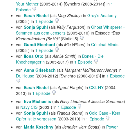
Your Mother
(2005-2014) [Synchro (2008-2014)] in
1
Episode
von
Sarah Riedel
(als
Meg Shelley
) in
Grey's Anatomy
(2005-) in
1 Episode
von
Sonja Spuhl
(als
Kelly Ferguson
) in
Ghost Whisperer -
Stimmen aus dem Jenseits
(2005-2010) in Episode
"Das
Kindermädchen (5x19)"
(Staffel 5)
von
Gundi Eberhard
(als
Mia Wilson
) in
Criminal Minds
(2005-) in
1 Episode
von
Ilona Otto
(als
Ashlie Smith
) in
Bones - Die
Knochenjägerin
(2005-2017) in
1 Episode
von
Anna Grisebach
(als
Margaret McPherson/Jenny
) in
Dr. House
(2004-2012) [Synchro (2006-2012)] in
1 Episode
von
Sarah Riedel
(als
Agent Pangle
) in
CSI: NY
(2004-
2013) in
1 Episode
von
Eva Michaelis
(als
Navy Lieutenant Jessica Summers
)
in
Navy CIS
(2003-) in
1 Episode
von
Sonja Spuhl
(als
Francis Stone
) in
Cold Case - Kein
Opfer ist je vergessen
(2003-2010) in
1 Episode
von
Maria Koschny
(als
Jennifer 'Jen' Scotts
) in
Power