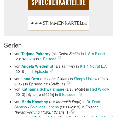
Serien
von
Tatjana Pokorny
(als
Claire Smith
) in
L.A.'s Finest
(2019-2020) in
1 Episode
von
Angela Wiederhut
(als
Tammy
) in
9-1-1 Notruf L.A.
(2018-) in
1 Episode
von
Ilona Otto
(als
Lena Gilbert
) in
Sleepy Hollow
(2013-
2017) in Episode
"9"
(Staffel 1)
von
Katharina Schwarzmaier
(als
Felicity
) in
Red Widow
(2013) [Synchro (2020)] in
5 Episoden
von
Maria Koschny
(als
Meredith Page
) in
Dr. Dani
Santino - Spiel des Lebens
(2011-2013) in Episode
"Verantwortung (1x02)"
(Staffel 1)