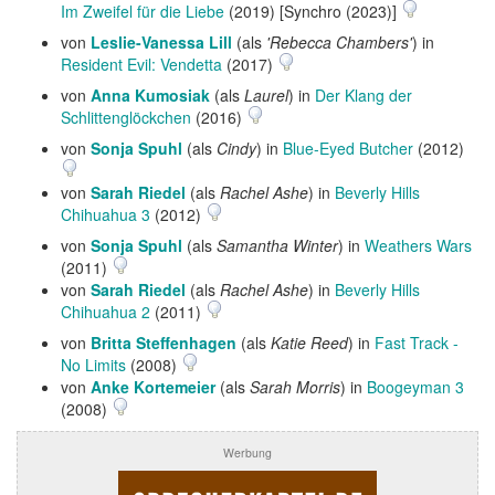
Im Zweifel für die Liebe
(2019) [Synchro (2023)]
von
Leslie-Vanessa Lill
(als
'Rebecca Chambers'
) in
Resident Evil: Vendetta
(2017)
von
Anna Kumosiak
(als
Laurel
) in
Der Klang der
Schlittenglöckchen
(2016)
von
Sonja Spuhl
(als
Cindy
) in
Blue-Eyed Butcher
(2012)
von
Sarah Riedel
(als
Rachel Ashe
) in
Beverly Hills
Chihuahua 3
(2012)
von
Sonja Spuhl
(als
Samantha Winter
) in
Weathers Wars
(2011)
von
Sarah Riedel
(als
Rachel Ashe
) in
Beverly Hills
Chihuahua 2
(2011)
von
Britta Steffenhagen
(als
Katie Reed
) in
Fast Track -
No Limits
(2008)
von
Anke Kortemeier
(als
Sarah Morris
) in
Boogeyman 3
(2008)
Werbung