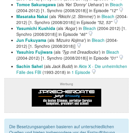
Tomoe Sakuragawa
(als
'Kei 'Donny' Uehara'
) in
Bleach
(2004-2012) [1. Synchro (2008/2018)] in Episode
"12"
Masataka Nakai
(als
'Rikichi (2. Stimme)'
) in
Bleach
(2004-
2012) [1. Synchro (2008/2018)] in Episode
"52, 53"
Yasumichi Kushida
(als
'Aoga'
) in
Bleach
(2004-2012) [1.
Synchro (2008/2018)] in Episode
"46"
Jun Fukuyama
(als
'Mizuiro Kojima'
) in
Bleach
(2004-
2012) [1. Synchro (2008/2018)]
Yasuhiro Fujiwara
(als
'Typ mit Dreadlocks'
) in
Bleach
(2004-2012) [1. Synchro (2008/2018)] in Episode
"01"
Sachin Sahel
(als
Jack Budd
) in
Akte X - Die unheimlichen
Fälle des FBI
(1993-2018) in
1 Episode
Werbung
Die Besetzungsangaben basieren auf unterschiedlichen
Quellen und bieten insbesondere vor der Erstaufführung