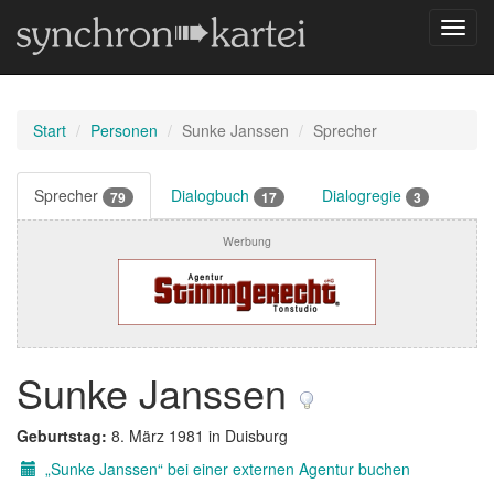
Navig
umsch
Start
Personen
Sunke Janssen
Sprecher
Sprecher
Dialogbuch
Dialogregie
79
17
3
Werbung
Sunke Janssen
Geburtstag:
8. März 1981 in Duisburg
„Sunke Janssen“ bei einer externen Agentur buchen