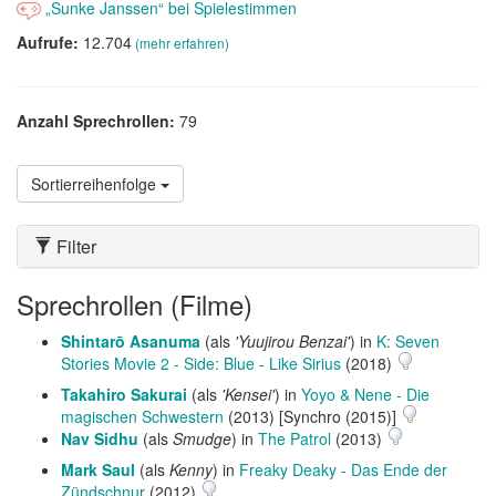
„Sunke Janssen“ bei Spielestimmen
Aufrufe:
12.704
(mehr erfahren)
Anzahl Sprechrollen:
79
Sortierreihenfolge
Filter
Sprechrollen (Filme)
Shintarō Asanuma
(als
'Yuujirou Benzai'
) in
K: Seven
Stories Movie 2 - Side: Blue - Like Sirius
(2018)
Takahiro Sakurai
(als
'Kensei'
) in
Yoyo & Nene - Die
magischen Schwestern
(2013) [Synchro (2015)]
Nav Sidhu
(als
Smudge
) in
The Patrol
(2013)
Mark Saul
(als
Kenny
) in
Freaky Deaky - Das Ende der
Zündschnur
(2012)