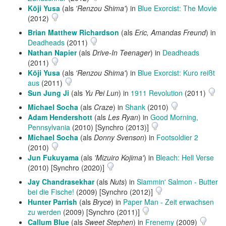
Kōji Yusa
(als
'Renzou Shima'
) in
Blue Exorcist: The Movie
(2012)
Brian Matthew Richardson
(als
Eric, Amandas Freund
) in
Deadheads
(2011)
Nathan Napier
(als
Drive-In Teenager
) in
Deadheads
(2011)
Kōji Yusa
(als
'Renzou Shima'
) in
Blue Exorcist: Kuro reißt
aus
(2011)
Sun Jung Ji
(als
Yu Pei Lun
) in
1911 Revolution
(2011)
Michael Socha
(als
Craze
) in
Shank
(2010)
Adam Hendershott
(als
Les Ryan
) in
Good Morning,
Pennsylvania
(2010) [Synchro (2013)]
Michael Socha
(als
Donny Svenson
) in
Footsoldier 2
(2010)
Jun Fukuyama
(als
'Mizuiro Kojima'
) in
Bleach: Hell Verse
(2010) [Synchro (2020)]
Jay Chandrasekhar
(als
Nuts
) in
Slammin' Salmon - Butter
bei die Fische!
(2009) [Synchro (2012)]
Hunter Parrish
(als
Bryce
) in
Paper Man - Zeit erwachsen
zu werden
(2009) [Synchro (2011)]
Callum Blue
(als
Sweet Stephen
) in
Frenemy
(2009)