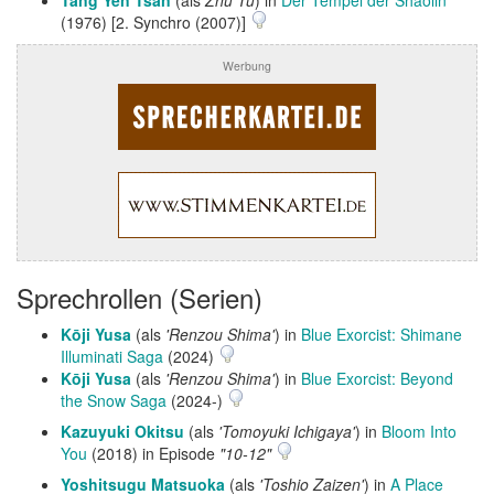
(1976) [2. Synchro (2007)]
Werbung
Sprechrollen (Serien)
Kōji Yusa
(als
'Renzou Shima'
) in
Blue Exorcist: Shimane
Illuminati Saga
(2024)
Kōji Yusa
(als
'Renzou Shima'
) in
Blue Exorcist: Beyond
the Snow Saga
(2024-)
Kazuyuki Okitsu
(als
'Tomoyuki Ichigaya'
) in
Bloom Into
You
(2018) in Episode
"10-12"
Yoshitsugu Matsuoka
(als
'Toshio Zaizen'
) in
A Place