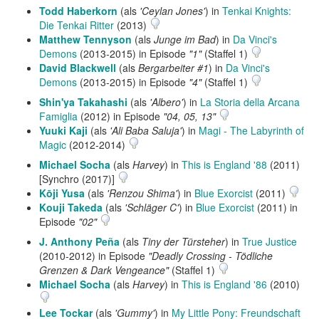
Todd Haberkorn
(als
'Ceylan Jones'
) in
Tenkai Knights:
Die Tenkai Ritter
(2013)
Matthew Tennyson
(als
Junge im Bad
) in
Da Vinci's
Demons
(2013-2015) in Episode
"1"
(Staffel 1)
David Blackwell
(als
Bergarbeiter #1
) in
Da Vinci's
Demons
(2013-2015) in Episode
"4"
(Staffel 1)
Shin'ya Takahashi
(als
'Albero'
) in
La Storia della Arcana
Famiglia
(2012) in Episode
"04, 05, 13"
Yuuki Kaji
(als
'Ali Baba Saluja'
) in
Magi - The Labyrinth of
Magic
(2012-2014)
Michael Socha
(als
Harvey
) in
This is England '88
(2011)
[Synchro (2017)]
Kōji Yusa
(als
'Renzou Shima'
) in
Blue Exorcist
(2011)
Kouji Takeda
(als
'Schläger C'
) in
Blue Exorcist
(2011) in
Episode
"02"
J. Anthony Peña
(als
Tiny der Türsteher
) in
True Justice
(2010-2012) in Episode
"Deadly Crossing - Tödliche
Grenzen & Dark Vengeance"
(Staffel 1)
Michael Socha
(als
Harvey
) in
This is England '86
(2010)
Lee Tockar
(als
'Gummy'
) in
My Little Pony: Freundschaft