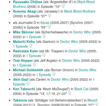
Ryuusaku Chijiwa
(als
'Angestellter A'
) in
Black Blood
Brothers
(2006) in Episode
"10"
Susumu Akagi
(als
'Janaway'
) in
Black Blood Brothers
(2006) in Episode
"07"
als Journalist D in
Karas
(2005-2007) [Synchro (2007-
2008)] in Episode
"04"
Mike Skinner
(als
Sicherheitswache
) in
Doctor Who
(2005-
2022) in
1 Episode
Malachi Kirby
(als
Gastron
) in
Doctor Who
(2005-2022) in
1 Episode
Radoslaw Kaim
(als
Mr. Trepper
) in
Doctor Who
(2005-
2022) in
1 Episode
Tom Hopper
(als
Jeff Angelo
) in
Doctor Who
(2005-2022)
in
1 Episode
Michael Goldsmith
(als
Roman Groom
) in
Doctor Who
(2005-2022) in
1 Episode
Akin Gazi
(als
Carter
) in
Doctor Who
(2005-2022) in
1
Episode
Ken Takeuchi
(als
'Kevin McDougall'
) in
Black Cat
(2005-
2006) in Episode
"15, 17-19, 21-23"
Taketora
(als
'Schläger mit Geheimratsecken'
) in
Bleach
(2004-2012) [1. Synchro (2008/2018)] in Episode
"37"