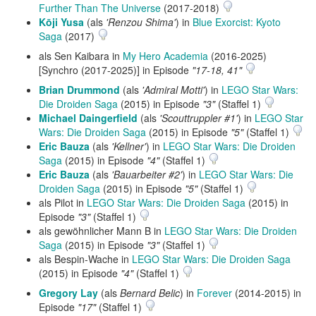
Further Than The Universe
(2017-2018)
Kōji Yusa
(als
'Renzou Shima'
) in
Blue Exorcist: Kyoto
Saga
(2017)
als Sen Kaibara in
My Hero Academia
(2016-2025)
[Synchro (2017-2025)] in Episode
"17-18, 41"
Brian Drummond
(als
'Admiral Motti'
) in
LEGO Star Wars:
Die Droiden Saga
(2015) in Episode
"3"
(Staffel 1)
Michael Daingerfield
(als
'Scouttruppler #1'
) in
LEGO Star
Wars: Die Droiden Saga
(2015) in Episode
"5"
(Staffel 1)
Eric Bauza
(als
'Kellner'
) in
LEGO Star Wars: Die Droiden
Saga
(2015) in Episode
"4"
(Staffel 1)
Eric Bauza
(als
'Bauarbeiter #2'
) in
LEGO Star Wars: Die
Droiden Saga
(2015) in Episode
"5"
(Staffel 1)
als Pilot in
LEGO Star Wars: Die Droiden Saga
(2015) in
Episode
"3"
(Staffel 1)
als gewöhnlicher Mann B in
LEGO Star Wars: Die Droiden
Saga
(2015) in Episode
"3"
(Staffel 1)
als Bespin-Wache in
LEGO Star Wars: Die Droiden Saga
(2015) in Episode
"4"
(Staffel 1)
Gregory Lay
(als
Bernard Belic
) in
Forever
(2014-2015) in
Episode
"17"
(Staffel 1)