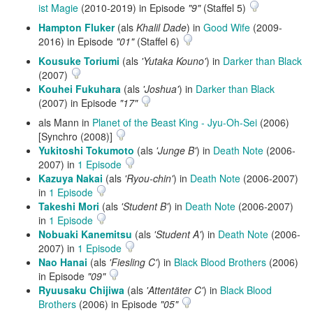
ist Magie
(2010-2019) in Episode
"9"
(Staffel 5)
Hampton Fluker
(als
Khalil Dade
) in
Good Wife
(2009-
2016) in Episode
"01"
(Staffel 6)
Kousuke Toriumi
(als
'Yutaka Kouno'
) in
Darker than Black
(2007)
Kouhei Fukuhara
(als
'Joshua'
) in
Darker than Black
(2007) in Episode
"17"
als Mann in
Planet of the Beast King - Jyu-Oh-Sei
(2006)
[Synchro (2008)]
Yukitoshi Tokumoto
(als
'Junge B'
) in
Death Note
(2006-
2007) in
1 Episode
Kazuya Nakai
(als
'Ryou-chin'
) in
Death Note
(2006-2007)
in
1 Episode
Takeshi Mori
(als
'Student B'
) in
Death Note
(2006-2007)
in
1 Episode
Nobuaki Kanemitsu
(als
'Student A'
) in
Death Note
(2006-
2007) in
1 Episode
Nao Hanai
(als
'Fiesling C'
) in
Black Blood Brothers
(2006)
in Episode
"09"
Ryuusaku Chijiwa
(als
'Attentäter C'
) in
Black Blood
Brothers
(2006) in Episode
"05"