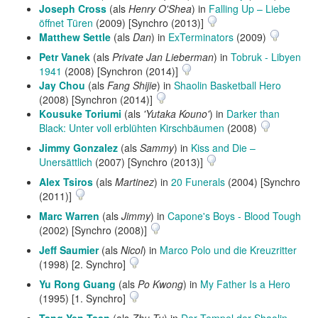
Joseph Cross
(als
Henry O'Shea
) in
Falling Up – Liebe
öffnet Türen
(2009) [Synchro (2013)]
Matthew Settle
(als
Dan
) in
ExTerminators
(2009)
Petr Vanek
(als
Private Jan Lieberman
) in
Tobruk - Libyen
1941
(2008) [Synchron (2014)]
Jay Chou
(als
Fang Shijie
) in
Shaolin Basketball Hero
(2008) [Synchron (2014)]
Kousuke Toriumi
(als
'Yutaka Kouno'
) in
Darker than
Black: Unter voll erblühten Kirschbäumen
(2008)
Jimmy Gonzalez
(als
Sammy
) in
Kiss and Die –
Unersättlich
(2007) [Synchro (2013)]
Alex Tsiros
(als
Martinez
) in
20 Funerals
(2004) [Synchro
(2011)]
Marc Warren
(als
Jimmy
) in
Capone's Boys - Blood Tough
(2002) [Synchro (2008)]
Jeff Saumier
(als
Nicol
) in
Marco Polo und die Kreuzritter
(1998) [2. Synchro]
Yu Rong Guang
(als
Po Kwong
) in
My Father Is a Hero
(1995) [1. Synchro]
Tang Yen Tsan
(als
Zhu Tu
) in
Der Tempel der Shaolin