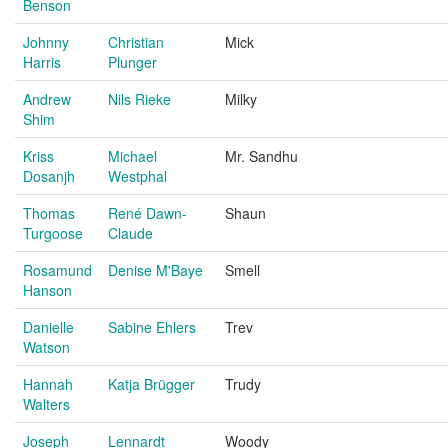
Benson
Johnny
Christian
Mick
Harris
Plunger
Andrew
Nils Rieke
Milky
Shim
Kriss
Michael
Mr. Sandhu
Dosanjh
Westphal
Thomas
René Dawn-
Shaun
Turgoose
Claude
Rosamund
Denise M'Baye
Smell
Hanson
Danielle
Sabine Ehlers
Trev
Watson
Hannah
Katja Brügger
Trudy
Walters
Joseph
Lennardt
Woody