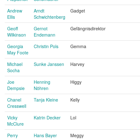
Andrew
Arndt
Gadget
Ellis
Schwichtenberg
Geoff
Gernot
Gefängnisdirektor
Wilkinson
Endemann
Georgia
Christin Pols
Gemma
May Foote
Michael
Sunke Janssen
Harvey
Socha
Joe
Henning
Higgy
Dempsie
Nöhren
Chanel
Tanja Kleine
Kelly
Cresswell
Vicky
Katrin Decker
Lol
McClure
Perry
Hans Bayer
Meggy