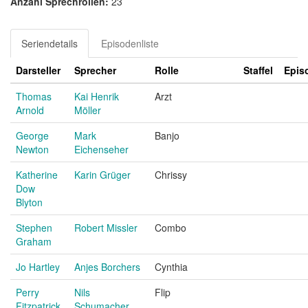
Anzahl Sprechrollen:
23
Seriendetails
Episodenliste
Darsteller
Sprecher
Rolle
Staffel
Epis
Thomas
Kai Henrik
Arzt
Arnold
Möller
George
Mark
Banjo
Newton
Eichenseher
Katherine
Karin Grüger
Chrissy
Dow
Blyton
Stephen
Robert Missler
Combo
Graham
Jo Hartley
Anjes Borchers
Cynthia
Perry
Nils
Flip
Fitzpatrick
Schumacher