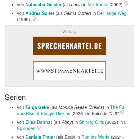
von
Natascha Geisler
(als
Lucy
) in
Voll frontal
(2002)
von
Andrea Solter
(als
Selma Cotter
) in
Der lange Weg
(1990)
Werbung
Serien
von
Tanja Geke
(als
Monica Reese-Dinkins
) in
The Fall
and Rise of Reggie Dinkins
(2026-) in Episode
"1-6"
von
Elisa Bannat
(als
Abby
) in
Shining Girls
(2022) in
8
Episoden
von
Daniela Thuar
(als
Barb
) in
Run the World
(2021-