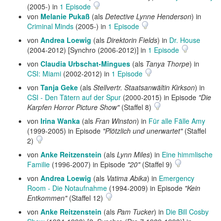
(2005-) in
1 Episode
von
Melanie Pukaß
(als
Detective Lynne Henderson
) in
Criminal Minds
(2005-) in
1 Episode
von
Andrea Loewig
(als
Direktorin Fields
) in
Dr. House
(2004-2012) [Synchro (2006-2012)] in
1 Episode
von
Claudia Urbschat-Mingues
(als
Tanya Thorpe
) in
CSI: Miami
(2002-2012) in
1 Episode
von
Tanja Geke
(als
Stellvertr. Staatsanwältin Kirkson
) in
CSI - Den Tätern auf der Spur
(2000-2015) in Episode
"Die
Karpfen Horror Picture Show"
(Staffel 8)
von
Irina Wanka
(als
Fran Winston
) in
Für alle Fälle Amy
(1999-2005) in Episode
"Plötzlich und unerwartet"
(Staffel
2)
von
Anke Reitzenstein
(als
Lynn Miles
) in
Eine himmlische
Familie
(1996-2007) in Episode
"20"
(Staffel 9)
von
Andrea Loewig
(als
Vatima Abika
) in
Emergency
Room - Die Notaufnahme
(1994-2009) in Episode
"Kein
Entkommen"
(Staffel 12)
von
Anke Reitzenstein
(als
Pam Tucker
) in
Die Bill Cosby