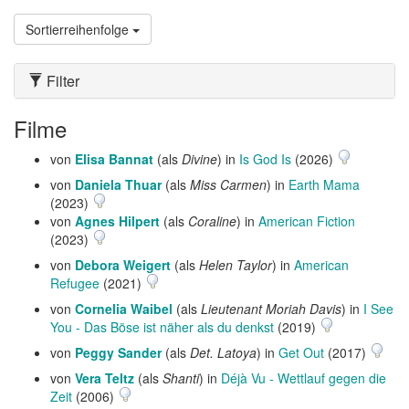
Sortierreihenfolge
Filter
Filme
von
Elisa Bannat
(als
Divine
) in
Is God Is
(2026)
von
Daniela Thuar
(als
Miss Carmen
) in
Earth Mama
(2023)
von
Agnes Hilpert
(als
Coraline
) in
American Fiction
(2023)
von
Debora Weigert
(als
Helen Taylor
) in
American
Refugee
(2021)
von
Cornelia Waibel
(als
Lieutenant Moriah Davis
) in
I See
You - Das Böse ist näher als du denkst
(2019)
von
Peggy Sander
(als
Det. Latoya
) in
Get Out
(2017)
von
Vera Teltz
(als
Shanti
) in
Déjà Vu - Wettlauf gegen die
Zeit
(2006)