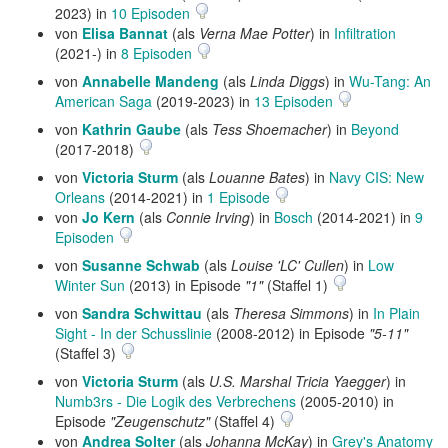
2023) in
10 Episoden
von
Elisa Bannat
(als
Verna Mae Potter
) in
Infiltration
(2021-) in
8 Episoden
von
Annabelle Mandeng
(als
Linda Diggs
) in
Wu-Tang: An
American Saga
(2019-2023) in
13 Episoden
von
Kathrin Gaube
(als
Tess Shoemacher
) in
Beyond
(2017-2018)
von
Victoria Sturm
(als
Louanne Bates
) in
Navy CIS: New
Orleans
(2014-2021) in
1 Episode
von
Jo Kern
(als
Connie Irving
) in
Bosch
(2014-2021) in
9
Episoden
von
Susanne Schwab
(als
Louise 'LC' Cullen
) in
Low
Winter Sun
(2013) in Episode
"1"
(Staffel 1)
von
Sandra Schwittau
(als
Theresa Simmons
) in
In Plain
Sight - In der Schusslinie
(2008-2012) in Episode
"5-11"
(Staffel 3)
von
Victoria Sturm
(als
U.S. Marshal Tricia Yaegger
) in
Numb3rs - Die Logik des Verbrechens
(2005-2010) in
Episode
"Zeugenschutz"
(Staffel 4)
von
Andrea Solter
(als
Johanna McKay
) in
Grey's Anatomy