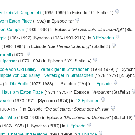
Polizeiarzt Dangerfield
(1995-1999) in Episode
"1"
(Staffel 1)
vom Eaton Place
(1992) in Episode
"2"
bert Campion
(1989-1990) in Episode
"Ein Schwein wird beerdigt"
(Staff
rple
(1984-1992) [Synchro (1986-1990/2016)] in
3 Episoden
r
(1980-1984) in Episode
"Die Herausforderung"
(Staffel 3)
urteil
(1979)
ufpasser
(1979-1994) in Episode
"12"
(Staffel 4)
ole von Old Bailey - Verteidiger in Strafsachen
(1978-1979) [1. Synch
mpole von Old Bailey - Verteidiger in Strafsachen
(1978-1979) [2. Syn
er
) in
Die Profis
(1977-1983) [1. Synchro (TV)] in
1 Episode
 Haus am Eaton Place
(1971-1975) in Episode
"Verbannt"
(Staffel 2)
weazle
(1970-1971) [Synchro (1974)] in
13 Episoden
1969-1971) in Episode
"Die seltsamen Spiele des Mr. Hill"
ctor Who
(1963-1989) in Episode
"Die schwarze Orchidee"
(Staffel 19)
(1962-1965) [1. Synchro (BRD)] in
1 Episode
hirm, Charme und Melone
(1961-1969) in
1 Episode