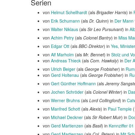
Serien
von
Helmut Schellhardt
(als
Brigadier Harris
) in
von
Erik Schumann
(als
Dr. Quinn
) in
Der Mann 
von
Walter Niklaus
(als
Sir Leo Pursuivant
) in
Al
von
Achim Petry
(als
Colonel Bantry
) in
Miss Ma
von
Edgar Ott
(als
BBC-Direktor
) in
Yes, Ministe
von
Alf Marholm
(als
Mr. Bennet
) in
Stolz und Vor
von
Andreas Thieck
(als
Com. Hawksly
) in
Der A
von
Ulrich Beiger
(als
George Frobisher
) in
Rump
von
Gerd Holtenau
(als
George Frobisher
) in
Ru
von
Gert Günther Hoffmann
(als
Jeremy Sangst
von
Jochen Schröder
(als
Colonel Winter
) in
Das
von
Werner Bruhns
(als
Lord Collingford
) in
Cat
von
Manfred Schott
(als
Alexis
) in
Paul Temple
(
von
Michael Deckner
(als
Sir Robert Muir
) in
Do
von
Gerd Martienzen
(als
Basil
) in
Kennziffer 01
von
Gerd Martienzen
(als
Col. Peters
) in
Mit Sc