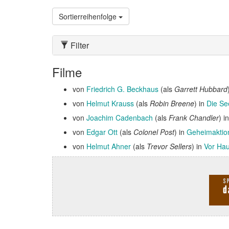
Sortierreihenfolge
Filter
Filme
von
Friedrich G. Beckhaus
(als
Garrett Hubbard
von
Helmut Krauss
(als
Robin Breene
) in
Die S
von
Joachim Cadenbach
(als
Frank Chandler
) i
von
Edgar Ott
(als
Colonel Post
) in
Geheimaktio
von
Helmut Ahner
(als
Trevor Sellers
) in
Vor Hau