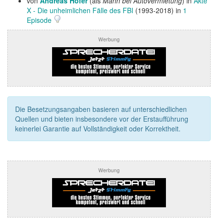
von
Andreas Hofer
(als
Mann bei Autovermietung
) in
Akte
X - Die unheimlichen Fälle des FBI
(1993-2018) in
1
Episode
Werbung
Die Besetzungsangaben basieren auf unterschiedlichen
Quellen und bieten insbesondere vor der Erstaufführung
keinerlei Garantie auf Vollständigkeit oder Korrektheit.
Werbung