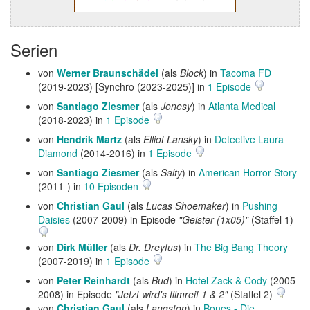
Serien
von
Werner Braunschädel
(als
Block
) in
Tacoma FD
(2019-2023) [Synchro (2023-2025)] in
1 Episode
von
Santiago Ziesmer
(als
Jonesy
) in
Atlanta Medical
(2018-2023) in
1 Episode
von
Hendrik Martz
(als
Elliot Lansky
) in
Detective Laura
Diamond
(2014-2016) in
1 Episode
von
Santiago Ziesmer
(als
Salty
) in
American Horror Story
(2011-) in
10 Episoden
von
Christian Gaul
(als
Lucas Shoemaker
) in
Pushing
Daisies
(2007-2009) in Episode
"Geister (1x05)"
(Staffel 1)
von
Dirk Müller
(als
Dr. Dreyfus
) in
The Big Bang Theory
(2007-2019) in
1 Episode
von
Peter Reinhardt
(als
Bud
) in
Hotel Zack & Cody
(2005-
2008) in Episode
"Jetzt wird's filmreif 1 & 2"
(Staffel 2)
von
Christian Gaul
(als
Langston
) in
Bones - Die