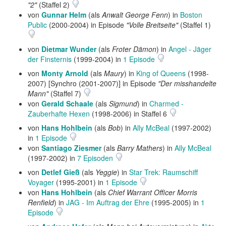
"2"
(Staffel 2)
von
Gunnar Helm
(als
Anwalt George Fenn
) in
Boston
Public
(2000-2004) in Episode
"Volle Breitseite"
(Staffel 1)
von
Dietmar Wunder
(als
Froter Dämon
) in
Angel - Jäger
der Finsternis
(1999-2004) in
1 Episode
von
Monty Arnold
(als
Maury
) in
King of Queens
(1998-
2007) [Synchro (2001-2007)] in Episode
"Der misshandelte
Mann"
(Staffel 7)
von
Gerald Schaale
(als
Sigmund
) in
Charmed -
Zauberhafte Hexen
(1998-2006) in Staffel 6
von
Hans Hohlbein
(als
Bob
) in
Ally McBeal
(1997-2002)
in
1 Episode
von
Santiago Ziesmer
(als
Barry Mathers
) in
Ally McBeal
(1997-2002) in
7 Episoden
von
Detlef Gieß
(als
Yeggie
) in
Star Trek: Raumschiff
Voyager
(1995-2001) in
1 Episode
von
Hans Hohlbein
(als
Chief Warrant Officer Morris
Renfield
) in
JAG - Im Auftrag der Ehre
(1995-2005) in
1
Episode