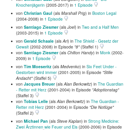
Knochenjägerin
(2005-2017) in
1 Episode
von
Christian Gaul
(als
Marshall Prig
) in
Boston Legal
(2004-2008) in
1 Episode
von
Santiago Ziesmer
(als
Joel
) in
Two and a Half Men
(2003-2015) in
1 Episode
von
Gerald Schaale
(als
Ari
) in
The Shield - Gesetz der
Gewalt
(2002-2008) in Episode
"8"
(Staffel 1)
von
Santiago Ziesmer
(als
Chilton Handy
) in
Monk
(2002-
2009) in
1 Episode
von
Tim Moeseritz
(als
Medvenko
) in
Six Feet Under -
Gestorben wird immer
(2001-2005) in Episode
"Stille
Andacht"
(Staffel 5)
von
Jacques Breuer
(als
Alan Berkowitz
) in
The Guardian
- Retter mit Herz
(2001-2004) in Episode
"Adoptionstag"
(Staffel 3)
von
Tobias Lelle
(als
Alan Berkowitz
) in
The Guardian -
Retter mit Herz
(2001-2004) in Episode
"Die Notlüge"
(Staffel 2)
von
Michael Pan
(als
Steve Kaplan
) in
Strong Medicine:
Zwei Ärztinnen wie Feuer und Eis
(2000-2006) in Episode