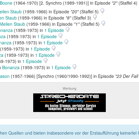
 Boone
(1964-1970) [2. Synchro (1989-1991)] in Episode
"2"
(Staffel 4)
ilen Staub
(1959-1966) in Episode
"20"
(Staffel 5)
en Staub
(1959-1966) in Episode
"8"
(Staffel 3)
Meilen Staub
(1959-1966) in Episode
"1"
(Staffel 5)
onanza
(1959-1973) in
1 Episode
nza
(1959-1973) in
1 Episode
nanza
(1959-1973) in
1 Episode
(1959-1973) in
1 Episode
za
(1959-1973) in
1 Episode
9-1973) in
1 Episode
in
Bonanza
(1959-1973) in
1 Episode
Mason
(1957-1966) [Synchro (1960/1990-1992)] in Episode
"23 Der Fal
Werbung
n Quellen und bieten insbesondere vor der Erstaufführung keinerlei Ga