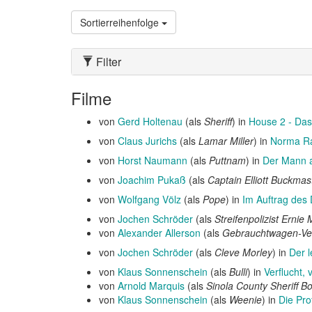
Sortierreihenfolge
Filter
Filme
von
Gerd Holtenau
(als
Sheriff
) in
House 2 - Das
von
Claus Jurichs
(als
Lamar Miller
) in
Norma R
von
Horst Naumann
(als
Puttnam
) in
Der Mann 
von
Joachim Pukaß
(als
Captain Elliott Buckmas
von
Wolfgang Völz
(als
Pope
) in
Im Auftrag des
von
Jochen Schröder
(als
Streifenpolizist Ernie
von
Alexander Allerson
(als
Gebrauchtwagen-Ve
von
Jochen Schröder
(als
Cleve Morley
) in
Der l
von
Klaus Sonnenschein
(als
Bulli
) in
Verflucht,
von
Arnold Marquis
(als
Sinola County Sheriff Bo
von
Klaus Sonnenschein
(als
Weenie
) in
Die Pro