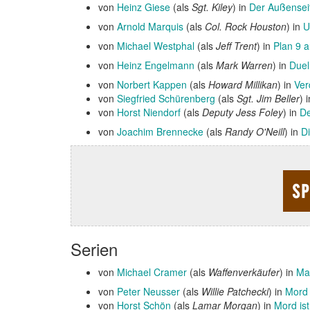
von
Heinz Giese
(als
Sgt. Kiley
) in
Der Außensei
von
Arnold Marquis
(als
Col. Rock Houston
) in
U
von
Michael Westphal
(als
Jeff Trent
) in
Plan 9 a
von
Heinz Engelmann
(als
Mark Warren
) in
Duel
von
Norbert Kappen
(als
Howard Millikan
) in
Ve
von
Siegfried Schürenberg
(als
Sgt. Jim Beller
) 
von
Horst Niendorf
(als
Deputy Jess Foley
) in
De
von
Joachim Brennecke
(als
Randy O'Neill
) in
D
Serien
von
Michael Cramer
(als
Waffenverkäufer
) in
Ma
von
Peter Neusser
(als
Willie Patchecki
) in
Mord 
von
Horst Schön
(als
Lamar Morgan
) in
Mord ist