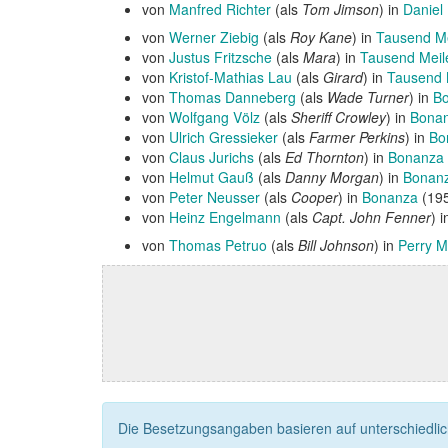
von
Manfred Richter
(als
Tom Jimson
) in
Daniel
von
Werner Ziebig
(als
Roy Kane
) in
Tausend Me
von
Justus Fritzsche
(als
Mara
) in
Tausend Meil
von
Kristof-Mathias Lau
(als
Girard
) in
Tausend 
von
Thomas Danneberg
(als
Wade Turner
) in
B
von
Wolfgang Völz
(als
Sheriff Crowley
) in
Bona
von
Ulrich Gressieker
(als
Farmer Perkins
) in
Bo
von
Claus Jurichs
(als
Ed Thornton
) in
Bonanza
von
Helmut Gauß
(als
Danny Morgan
) in
Bonan
von
Peter Neusser
(als
Cooper
) in
Bonanza
(195
von
Heinz Engelmann
(als
Capt. John Fenner
) 
von
Thomas Petruo
(als
Bill Johnson
) in
Perry 
Die Besetzungsangaben basieren auf unterschiedliche