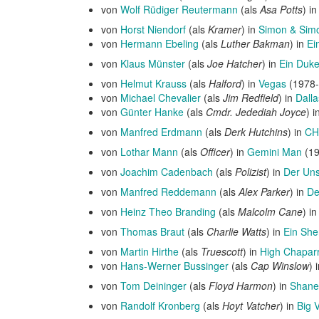
von
Wolf Rüdiger Reutermann
(als
Asa Potts
) i
von
Horst Niendorf
(als
Kramer
) in
Simon & Sim
von
Hermann Ebeling
(als
Luther Bakman
) in
Ei
von
Klaus Münster
(als
Joe Hatcher
) in
Ein Duke
von
Helmut Krauss
(als
Halford
) in
Vegas
(1978-
von
Michael Chevalier
(als
Jim Redfield
) in
Dalla
von
Günter Hanke
(als
Cmdr. Jedediah Joyce
) i
von
Manfred Erdmann
(als
Derk Hutchins
) in
CH
von
Lothar Mann
(als
Officer
) in
Gemini Man
(19
von
Joachim Cadenbach
(als
Polizist
) in
Der Uns
von
Manfred Reddemann
(als
Alex Parker
) in
De
von
Heinz Theo Branding
(als
Malcolm Cane
) i
von
Thomas Braut
(als
Charlie Watts
) in
Ein Sher
von
Martin Hirthe
(als
Truescott
) in
High Chaparr
von
Hans-Werner Bussinger
(als
Cap Winslow
) 
von
Tom Deininger
(als
Floyd Harmon
) in
Shane
von
Randolf Kronberg
(als
Hoyt Vatcher
) in
Big V