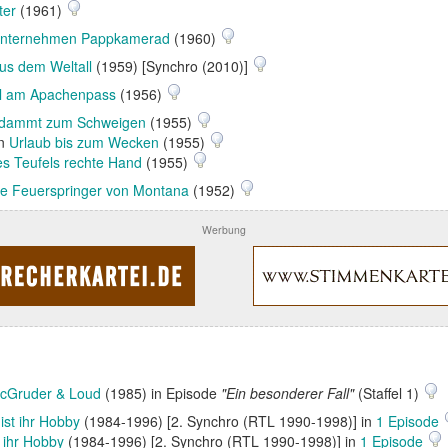
ter
(1961)
nternehmen Pappkamerad
(1960)
us dem Weltall
(1959) [Synchro (2010)]
l am Apachenpass
(1956)
rdammt zum Schweigen
(1955)
in
Urlaub bis zum Wecken
(1955)
s Teufels rechte Hand
(1955)
ie Feuerspringer von Montana
(1952)
Werbung
cGruder & Loud
(1985) in Episode
"Ein besonderer Fall"
(Staffel 1)
ist ihr Hobby
(1984-1996) [2. Synchro (RTL 1990-1998)] in
1 Episode
 ihr Hobby
(1984-1996) [2. Synchro (RTL 1990-1998)] in
1 Episode