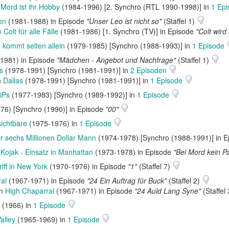
n
Mord ist ihr Hobby
(1984-1996) [2. Synchro (RTL 1990-1998)] in
1 Ep
on
(1981-1988) in Episode
"Unser Leo ist nicht so"
(Staffel 1)
n Colt für alle Fälle
(1981-1986) [1. Synchro (TV)] in Episode
"Colt wird 
 kommt selten allein
(1979-1985) [Synchro (1988-1993)] in
1 Episode
1981) in Episode
"Mädchen - Angebot und Nachfrage"
(Staffel 1)
s
(1978-1991) [Synchro (1981-1991)] in
2 Episoden
n
Dallas
(1978-1991) [Synchro (1981-1991)] in
1 Episode
iPs
(1977-1983) [Synchro (1989-1992)] in
1 Episode
76) [Synchro (1990)] in Episode
"00"
ichtbare
(1975-1976) in
1 Episode
r sechs Millionen Dollar Mann
(1974-1978) [Synchro (1988-1991)] in 
n
Kojak - Einsatz in Manhattan
(1973-1978) in Episode
"Bei Mord kein P
iff in New York
(1970-1976) in Episode
"1"
(Staffel 7)
al
(1967-1971) in Episode
"24 Ein Auftrag für Buck"
(Staffel 2)
in
High Chaparral
(1967-1971) in Episode
"24 Auld Lang Syne"
(Staffel
(1966) in
1 Episode
alley
(1965-1969) in
1 Episode