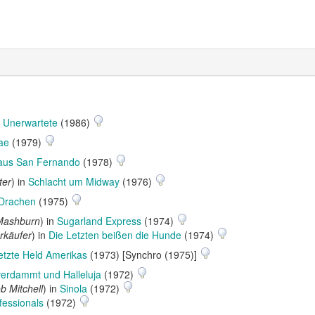
 Unerwartete
(1986)
ae
(1979)
aus San Fernando
(1978)
ter
) in
Schlacht um Midway
(1976)
 Drachen
(1975)
 Mashburn
) in
Sugarland Express
(1974)
rkäufer
) in
Die Letzten beißen die Hunde
(1974)
etzte Held Amerikas
(1973) [Synchro (1975)]
 verdammt und Halleluja
(1972)
b Mitchell
) in
Sinola
(1972)
fessionals
(1972)