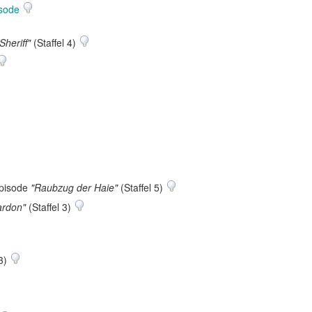
isode
Sheriff"
(Staffel 4)
Episode
"Raubzug der Haie"
(Staffel 5)
ardon"
(Staffel 3)
 3)