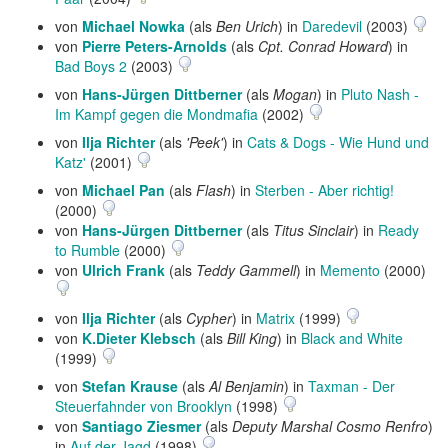
von
Michael Nowka
(als
Ben Urich
) in
Daredevil
(2003)
von
Pierre Peters-Arnolds
(als
Cpt. Conrad Howard
) in
Bad Boys 2
(2003)
von
Hans-Jürgen Dittberner
(als
Mogan
) in
Pluto Nash -
Im Kampf gegen die Mondmafia
(2002)
von
Ilja Richter
(als
'Peek'
) in
Cats & Dogs - Wie Hund und
Katz'
(2001)
von
Michael Pan
(als
Flash
) in
Sterben - Aber richtig!
(2000)
von
Hans-Jürgen Dittberner
(als
Titus Sinclair
) in
Ready
to Rumble
(2000)
von
Ulrich Frank
(als
Teddy Gammell
) in
Memento
(2000)
von
Ilja Richter
(als
Cypher
) in
Matrix
(1999)
von
K.Dieter Klebsch
(als
Bill King
) in
Black and White
(1999)
von
Stefan Krause
(als
Al Benjamin
) in
Taxman - Der
Steuerfahnder von Brooklyn
(1998)
von
Santiago Ziesmer
(als
Deputy Marshal Cosmo Renfro
)
in
Auf der Jagd
(1998)