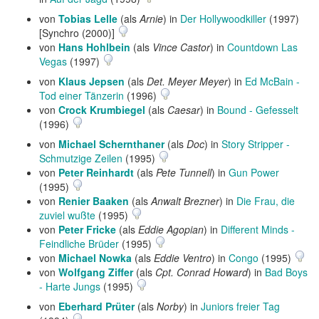
von
Tobias Lelle
(als
Arnie
) in
Der Hollywoodkiller
(1997)
[Synchro (2000)]
von
Hans Hohlbein
(als
Vince Castor
) in
Countdown Las
Vegas
(1997)
von
Klaus Jepsen
(als
Det. Meyer Meyer
) in
Ed McBain -
Tod einer Tänzerin
(1996)
von
Crock Krumbiegel
(als
Caesar
) in
Bound - Gefesselt
(1996)
von
Michael Schernthaner
(als
Doc
) in
Story Stripper -
Schmutzige Zeilen
(1995)
von
Peter Reinhardt
(als
Pete Tunnell
) in
Gun Power
(1995)
von
Renier Baaken
(als
Anwalt Brezner
) in
Die Frau, die
zuviel wußte
(1995)
von
Peter Fricke
(als
Eddie Agopian
) in
Different Minds -
Feindliche Brüder
(1995)
von
Michael Nowka
(als
Eddie Ventro
) in
Congo
(1995)
von
Wolfgang Ziffer
(als
Cpt. Conrad Howard
) in
Bad Boys
- Harte Jungs
(1995)
von
Eberhard Prüter
(als
Norby
) in
Juniors freier Tag