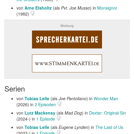
von
Arne Elsholtz
(als
Pvt. Joe Musso
) in
Monsignor
(1982)
Werbung
Serien
von
Tobias Lelle
(als
Joe Pantoliano
) in
Wonder Man
(2026) in
2 Episoden
von
Lutz Mackensy
(als
Mad Dog
) in
Dexter: Original Sin
(2024-) in
1 Episode
von
Tobias Lelle
(als
Eugene Lynden
) in
The Last of Us
(2023-) in
1 Episode