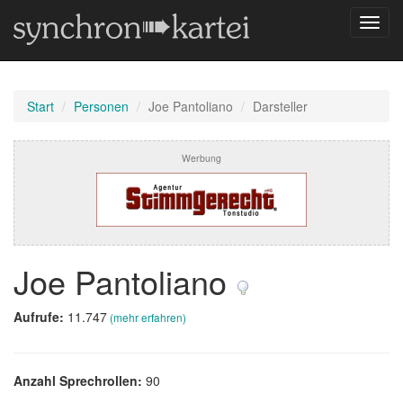
Navig
umsch
Start
Personen
Joe Pantoliano
Darsteller
Werbung
Joe Pantoliano
Aufrufe:
11.747
(mehr erfahren)
Anzahl Sprechrollen:
90