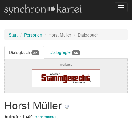
Navig
umsch
Start
Personen
Horst Müller
Dialogbuch
Dialogbuch
Dialogregie
85
56
Werbung
Horst Müller
Aufrufe:
1.400
(mehr erfahren)