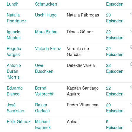
Lundh
Schmuckert
Episoden
Natalia
Uschi Hugo
Natalia Fábregas
20
Rodríguez
Episoden
Ignacio
Marc Bluhm
Dimas Gómez
22
Montes
Episoden
Begoña
Victoria Frenz
Veronica de
22
Vargas
Garcãa
Episoden
Antonio
Uwe
Detektiv Varela
22
Durán
Büschken
Episoden
'Morris'
Eduardo
Bernd
Kapitän Santiago
22
Blanco
Vollbrecht
Aguirre
Episoden
José
Rainer
Pedro Villanueva
20
Sacristán
Gerlach
Episoden
Félix Gómez
Michael
Anibal
5
Iwannek
Episoden