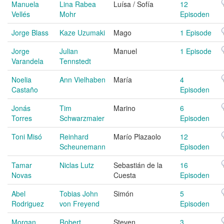
Manuela
Lina Rabea
Luísa / Sofía
12
Vellés
Mohr
Episoden
Jorge Blass
Kaze Uzumaki
Mago
1 Episode
Jorge
Julian
Manuel
1 Episode
Varandela
Tennstedt
Noelia
Ann Vielhaben
María
4
Castaño
Episoden
Jonás
Tim
Marino
6
Torres
Schwarzmaier
Episoden
Toni Misó
Reinhard
Marío Plazaolo
12
Scheunemann
Episoden
Tamar
Niclas Lutz
Sebastián de la
16
Novas
Cuesta
Episoden
Abel
Tobias John
Simón
5
Rodriguez
von Freyend
Episoden
Morgan
Robert
Steven
3