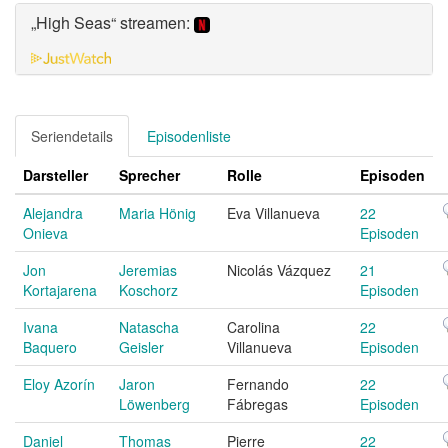
„High Seas“ streamen:
Seriendetails
Episodenliste
Darsteller
Sprecher
Rolle
Episoden
Alejandra
Maria Hönig
Eva Villanueva
22
Onieva
Episoden
Jon
Jeremias
Nicolás Vázquez
21
Kortajarena
Koschorz
Episoden
Ivana
Natascha
Carolina
22
Baquero
Geisler
Villanueva
Episoden
Eloy Azorín
Jaron
Fernando
22
Löwenberg
Fábregas
Episoden
Daniel
Thomas
Pierre
22