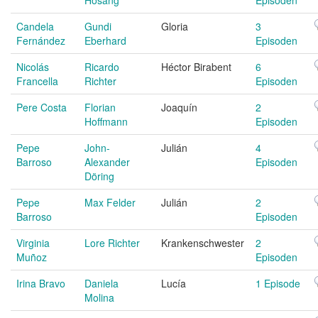
Candela
Gundi
Gloria
3
Fernández
Eberhard
Episoden
Nicolás
Ricardo
Héctor Birabent
6
Francella
Richter
Episoden
Pere Costa
Florian
Joaquín
2
Hoffmann
Episoden
Pepe
John-
Julián
4
Barroso
Alexander
Episoden
Döring
Pepe
Max Felder
Julián
2
Barroso
Episoden
Virginia
Lore Richter
Krankenschwester
2
Muñoz
Episoden
Irina Bravo
Daniela
Lucía
1 Episode
Molina