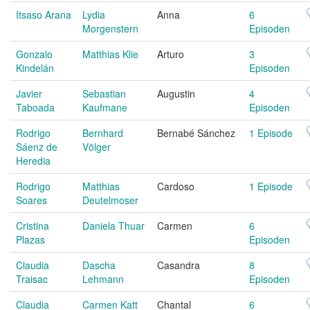
Itsaso Arana
Lydia
Anna
6
Morgenstern
Episoden
Gonzalo
Matthias Klie
Arturo
3
Kindelán
Episoden
Javier
Sebastian
Augustin
4
Taboada
Kaufmane
Episoden
Rodrigo
Bernhard
Bernabé Sánchez
1 Episode
Sáenz de
Völger
Heredia
Rodrigo
Matthias
Cardoso
1 Episode
Soares
Deutelmoser
Cristina
Daniela Thuar
Carmen
6
Plazas
Episoden
Claudia
Dascha
Casandra
8
Traisac
Lehmann
Episoden
Claudia
Carmen Katt
Chantal
6