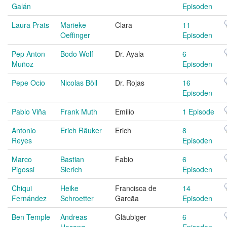
Galán
Episoden
Laura Prats
Marieke
Clara
11
Oeffinger
Episoden
Pep Anton
Bodo Wolf
Dr. Ayala
6
Muñoz
Episoden
Pepe Ocio
Nicolas Böll
Dr. Rojas
16
Episoden
Pablo Viña
Frank Muth
Emilio
1 Episode
Antonio
Erich Räuker
Erich
8
Reyes
Episoden
Marco
Bastian
Fabio
6
Pigossi
Sierich
Episoden
Chiqui
Heike
Francisca de
14
Fernández
Schroetter
Garcãa
Episoden
Ben Temple
Andreas
Gläubiger
6
Hosang
Episoden