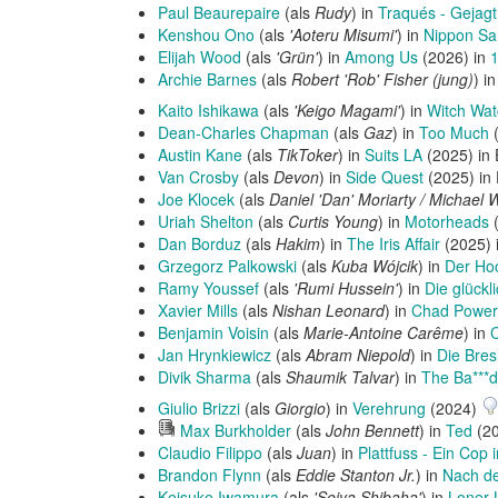
Paul Beaurepaire
(als
Rudy
) in
Traqués - Gejagt
Kenshou Ono
(als
'Aoteru Misumi'
) in
Nippon Sa
Elijah Wood
(als
'Grün'
) in
Among Us
(2026) in
Archie Barnes
(als
Robert 'Rob' Fisher (jung)
) i
Kaito Ishikawa
(als
'Keigo Magami'
) in
Witch Wat
Dean-Charles Chapman
(als
Gaz
) in
Too Much
(
Austin Kane
(als
TikToker
) in
Suits LA
(2025) in
Van Crosby
(als
Devon
) in
Side Quest
(2025) in
Joe Klocek
(als
Daniel 'Dan' Moriarty / Michael 
Uriah Shelton
(als
Curtis Young
) in
Motorheads
Dan Borduz
(als
Hakim
) in
The Iris Affair
(2025) 
Grzegorz Palkowski
(als
Kuba Wójcik
) in
Der Ho
Ramy Youssef
(als
'Rumi Hussein'
) in
Die glückl
Xavier Mills
(als
Nishan Leonard
) in
Chad Power
Benjamin Voisin
(als
Marie-Antoine Carême
) in
Jan Hrynkiewicz
(als
Abram Niepold
) in
Die Bre
Divik Sharma
(als
Shaumik Talvar
) in
The Ba***d
Giulio Brizzi
(als
Giorgio
) in
Verehrung
(2024)
Hörprobe
Max Burkholder
(als
John Bennett
) in
Ted
(2
abspielen
Claudio Filippo
(als
Juan
) in
Plattfuss - Ein Cop 
Brandon Flynn
(als
Eddie Stanton Jr.
) in
Nach de
Keisuke Iwamura
(als
'Seiya Shibaha'
) in
Loner 