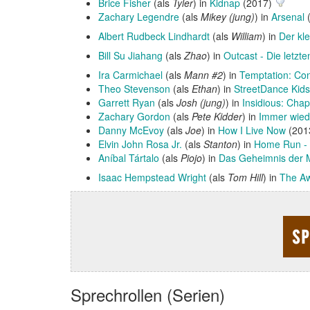
Brice Fisher
(als
Tyler
) in
Kidnap
(2017)
Zachary Legendre
(als
Mikey (jung)
) in
Arsenal
Albert Rudbeck Lindhardt
(als
William
) in
Der kle
Bill Su Jiahang
(als
Zhao
) in
Outcast - Die letzte
Ira Carmichael
(als
Mann #2
) in
Temptation: Con
Theo Stevenson
(als
Ethan
) in
StreetDance Kids
Garrett Ryan
(als
Josh (jung)
) in
Insidious: Chap
Zachary Gordon
(als
Pete Kidder
) in
Immer wied
Danny McEvoy
(als
Joe
) in
How I Live Now
(201
Elvin John Rosa Jr.
(als
Stanton
) in
Home Run - 
Aníbal Tártalo
(als
Piojo
) in
Das Geheimnis der
Isaac Hempstead Wright
(als
Tom Hill
) in
The Aw
Sprechrollen (Serien)