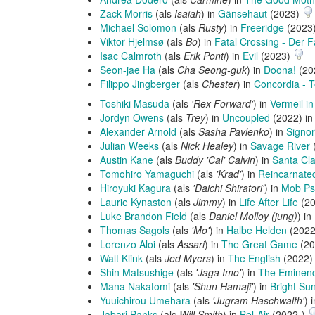
Zack Morris
(als
Isaiah
) in
Gänsehaut
(2023)
Michael Solomon
(als
Rusty
) in
Freeridge
(2023
Viktor Hjelmsø
(als
Bo
) in
Fatal Crossing - Der F
Isac Calmroth
(als
Erik Ponti
) in
Evil
(2023)
Seon-jae Ha
(als
Cha Seong-guk
) in
Doona!
(20
Filippo Jingberger
(als
Chester
) in
Concordia - T
Toshiki Masuda
(als
'Rex Forward'
) in
Vermeil in
Jordyn Owens
(als
Trey
) in
Uncoupled
(2022) in
Alexander Arnold
(als
Sasha Pavlenko
) in
Signor
Julian Weeks
(als
Nick Healey
) in
Savage River
Austin Kane
(als
Buddy 'Cal' Calvin
) in
Santa Cla
Tomohiro Yamaguchi
(als
'Krad'
) in
Reincarnate
Hiroyuki Kagura
(als
'Daichi Shiratori'
) in
Mob Psy
Laurie Kynaston
(als
Jimmy
) in
Life After Life
(2
Luke Brandon Field
(als
Daniel Molloy (jung)
) in
Thomas Sagols
(als
'Mo'
) in
Halbe Helden
(2022
Lorenzo Aloi
(als
Assari
) in
The Great Game
(20
Walt Klink
(als
Jed Myers
) in
The English
(2022)
Shin Matsushige
(als
'Jaga Imo'
) in
The Eminenc
Mana Nakatomi
(als
'Shun Hamaji'
) in
Bright Su
Yuuichirou Umehara
(als
'Jugram Haschwalth'
) 
Jabari Banks
(als
Will Smith
) in
Bel-Air
(2022-)