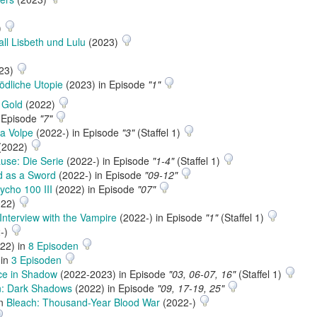
)
all Lisbeth und Lulu
(2023)
23)
ödliche Utopie
(2023) in Episode
"1"
 Gold
(2022)
 Episode
"7"
a Volpe
(2022-) in Episode
"3"
(Staffel 1)
(2022)
use: Die Serie
(2022-) in Episode
"1-4"
(Staffel 1)
d as a Sword
(2022-) in Episode
"09-12"
cho 100 III
(2022) in Episode
"07"
022)
Interview with the Vampire
(2022-) in Episode
"1"
(Staffel 1)
-)
22) in
8 Episoden
 in
3 Episoden
e in Shadow
(2022-2023) in Episode
"03, 06-07, 16"
(Staffel 1)
n: Dark Shadows
(2022) in Episode
"09, 17-19, 25"
in
Bleach: Thousand-Year Blood War
(2022-)