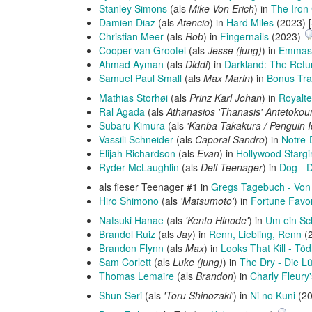
Stanley Simons
(als
Mike Von Erich
) in
The Iron
Damien Diaz
(als
Atencio
) in
Hard Miles
(2023) 
Christian Meer
(als
Rob
) in
Fingernails
(2023)
Cooper van Grootel
(als
Jesse (jung)
) in
Emmas 
Ahmad Ayman
(als
Diddi
) in
Darkland: The Retu
Samuel Paul Small
(als
Max Marin
) in
Bonus Tra
Mathias Storhøi
(als
Prinz Karl Johan
) in
Royalte
Ral Agada
(als
Athanasios 'Thanasis' Antetoko
Subaru Kimura
(als
'Kanba Takakura / Penguin I
Vassili Schneider
(als
Caporal Sandro
) in
Notre
Elijah Richardson
(als
Evan
) in
Hollywood Stargir
Ryder McLaughlin
(als
Deli-Teenager
) in
Dog - D
als fieser Teenager #1 in
Gregs Tagebuch - Von 
Hiro Shimono
(als
'Matsumoto'
) in
Fortune Favo
Natsuki Hanae
(als
'Kento Hinode'
) in
Um ein Sc
Brandol Ruiz
(als
Jay
) in
Renn, Liebling, Renn
(2
Brandon Flynn
(als
Max
) in
Looks That Kill - Töd
Sam Corlett
(als
Luke (jung)
) in
The Dry - Die L
Thomas Lemaire
(als
Brandon
) in
Charly Fleury
Shun Seri
(als
'Toru Shinozaki'
) in
Ni no Kuni
(2