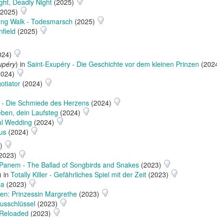
ight, Deadly Night
(2025)
2025)
ng Walk - Todesmarsch
(2025)
nfield
(2025)
024)
upéry
) in
Saint-Exupéry - Die Geschichte vor dem kleinen Prinzen
(202
2024)
otiator
(2024)
 - Die Schmiede des Herzens
(2024)
eben, dein Laufsteg
(2024)
ul Wedding
(2024)
us
(2024)
3)
2023)
 Panem - The Ballad of Songbirds and Snakes
(2023)
) in
Totally Killer - Gefährliches Spiel mit der Zeit
(2023)
ca
(2023)
en: Prinzessin Margrethe
(2023)
russchlüssel
(2023)
 Reloaded
(2023)