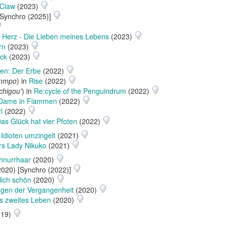
 Claw
(2023)
[Synchro (2025)]
Herz - Die Lieben meines Lebens
(2023)
rn
(2023)
ck
(2023)
en: Der Erbe
(2022)
unmpo
) in
Rise
(2022)
chigou'
) in
Re:cycle of the Penguindrum
(2022)
-Dame in Flammen
(2022)
l
(2022)
as Glück hat vier Pfoten
(2022)
Idioten umzingelt
(2021)
rs Lady Nikuko
(2021)
hnurrhaar
(2020)
020) [Synchro (2022)]
lich schön
(2020)
ügen der Vergangenheit
(2020)
's zweites Leben
(2020)
019)