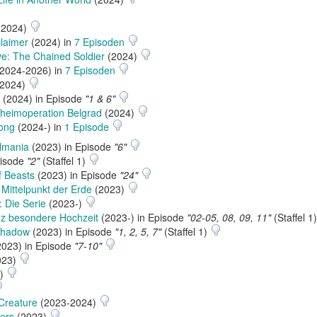
(2024)
claimer
(2024) in
7 Episoden
e: The Chained Soldier
(2024)
2024-2026) in
7 Episoden
2024)
(2024) in Episode
"1 & 6"
eheimoperation Belgrad
(2024)
long
(2024-) in
1 Episode
lmania
(2023) in Episode
"6"
pisode
"2"
(Staffel 1)
f Beasts
(2023) in Episode
"24"
Mittelpunkt der Erde
(2023)
 Die Serie
(2023-)
z besondere Hochzeit
(2023-) in Episode
"02-05, 08, 09, 11"
(Staffel 1
Shadow
(2023) in Episode
"1, 2, 5, 7"
(Staffel 1)
023) in Episode
"7-10"
023)
-)
Creature
(2023-2024)
ers
(2023)