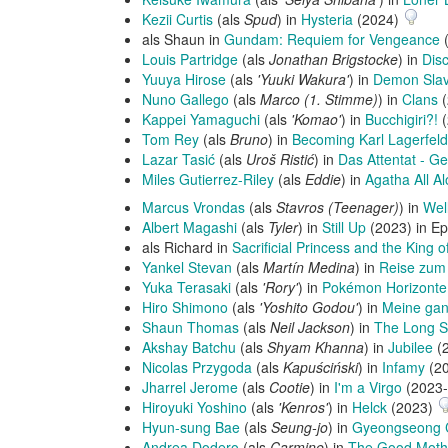
Kezii Curtis
(als
Spud
) in
Hysteria
(2024)
als Shaun in
Gundam: Requiem for Vengeance
Louis Partridge
(als
Jonathan Brigstocke
) in
Dis
Yuuya Hirose
(als
'Yuuki Wakura'
) in
Demon Slav
Nuno Gallego
(als
Marco (1. Stimme)
) in
Clans
(
Kappei Yamaguchi
(als
'Komao'
) in
Bucchigiri?!
(
Tom Rey
(als
Bruno
) in
Becoming Karl Lagerfeld
Lazar Tasić
(als
Uroš Ristić
) in
Das Attentat - G
Miles Gutierrez-Riley
(als
Eddie
) in
Agatha All A
Marcus Vrondas
(als
Stavros (Teenager)
) in
Wel
Albert Magashi
(als
Tyler
) in
Still Up
(2023) in E
als Richard in
Sacrificial Princess and the King o
Yankel Stevan
(als
Martín Medina
) in
Reise zum 
Yuka Terasaki
(als
'Rory'
) in
Pokémon Horizonte:
Hiro Shimono
(als
'Yoshito Godou'
) in
Meine gan
Shaun Thomas
(als
Neil Jackson
) in
The Long 
Akshay Batchu
(als
Shyam Khanna
) in
Jubilee
(2
Nicolas Przygoda
(als
Kapuściński
) in
Infamy
(2
Jharrel Jerome
(als
Cootie
) in
I'm a Virgo
(2023
Hiroyuki Yoshino
(als
'Kenros'
) in
Helck
(2023)
Hyun-sung Bae
(als
Seung-jo
) in
Gyeongseong 
Andrea Dodero
(als
Carmine
) in
The Good Moth