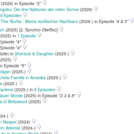
(2026) in Episode
"3"
ngoku: Die drei Nationen der roten Sonne
(2026)
10 Episoden
n
The 'Burbs - Meine teuflischen Nachbarn
(2026-) in Episode
"4 & 5"
ch
(2025) [2. Synchro (Netflix)]
2025) in
1 Episode
 Episode
"4"
 Episode
"4"
Wylie
) in
Sherlock & Daughter
(2025-)
(2025)
in Episode
"5"
oligan
(2025-)
ichste Familie in Amerika
(2025-)
s
(2025-)
Carême
(2025-) in
8 Episoden
slauer Morde
(2025) in Episode
"2-3 & 8"
s of Bollywood
(2025)
024-)
in Neapel
(2024)
m Attentat
(2024-)
Life in Another World
(2024)