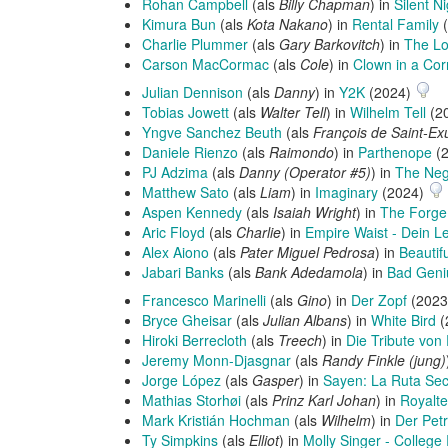
Rohan Campbell
(als
Billy Chapman
) in
Silent N
Kimura Bun
(als
Kota Nakano
) in
Rental Family
(
Charlie Plummer
(als
Gary Barkovitch
) in
The Lo
Carson MacCormac
(als
Cole
) in
Clown in a Cor
Julian Dennison
(als
Danny
) in
Y2K
(2024)
Tobias Jowett
(als
Walter Tell
) in
Wilhelm Tell
(2
Yngve Sanchez Beuth
(als
François de Saint-Ex
Daniele Rienzo
(als
Raimondo
) in
Parthenope
(
PJ Adzima
(als
Danny (Operator #5)
) in
The Neg
Matthew Sato
(als
Liam
) in
Imaginary
(2024)
Aspen Kennedy
(als
Isaiah Wright
) in
The Forge
Aric Floyd
(als
Charlie
) in
Empire Waist - Dein L
Alex Aiono
(als
Pater Miguel Pedrosa
) in
Beautif
Jabari Banks
(als
Bank Adedamola
) in
Bad Geni
Francesco Marinelli
(als
Gino
) in
Der Zopf
(202
Bryce Gheisar
(als
Julian Albans
) in
White Bird
(
Hiroki Berrecloth
(als
Treech
) in
Die Tribute von
Jeremy Monn-Djasgnar
(als
Randy Finkle (jung)
Jorge López
(als
Gasper
) in
Sayen: La Ruta Se
Mathias Storhøi
(als
Prinz Karl Johan
) in
Royalte
Mark Kristián Hochman
(als
Wilhelm
) in
Der Pet
Ty Simpkins
(als
Elliot
) in
Molly Singer - College