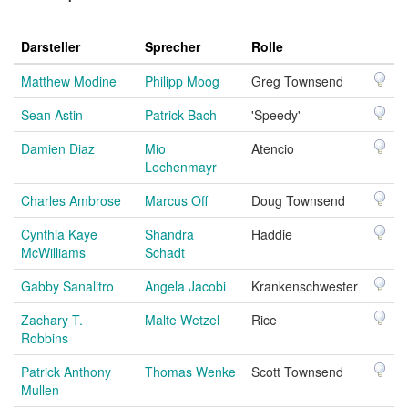
Darsteller
Sprecher
Rolle
Matthew Modine
Philipp Moog
Greg Townsend
Sean Astin
Patrick Bach
'Speedy'
Damien Diaz
Mio
Atencio
Lechenmayr
Charles Ambrose
Marcus Off
Doug Townsend
Cynthia Kaye
Shandra
Haddie
McWilliams
Schadt
Gabby Sanalitro
Angela Jacobi
Krankenschwester
Zachary T.
Malte Wetzel
Rice
Robbins
Patrick Anthony
Thomas Wenke
Scott Townsend
Mullen