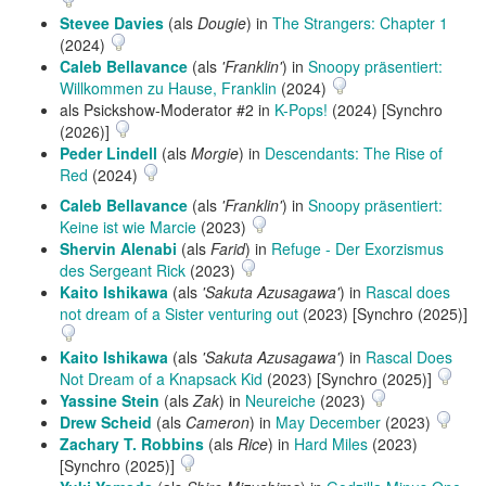
Stevee Davies
(als
Dougie
) in
The Strangers: Chapter 1
(2024)
Caleb Bellavance
(als
'Franklin'
) in
Snoopy präsentiert:
Willkommen zu Hause, Franklin
(2024)
als Psickshow-Moderator #2 in
K-Pops!
(2024) [Synchro
(2026)]
Peder Lindell
(als
Morgie
) in
Descendants: The Rise of
Red
(2024)
Caleb Bellavance
(als
'Franklin'
) in
Snoopy präsentiert:
Keine ist wie Marcie
(2023)
Shervin Alenabi
(als
Farid
) in
Refuge - Der Exorzismus
des Sergeant Rick
(2023)
Kaito Ishikawa
(als
'Sakuta Azusagawa'
) in
Rascal does
not dream of a Sister venturing out
(2023) [Synchro (2025)]
Kaito Ishikawa
(als
'Sakuta Azusagawa'
) in
Rascal Does
Not Dream of a Knapsack Kid
(2023) [Synchro (2025)]
Yassine Stein
(als
Zak
) in
Neureiche
(2023)
Drew Scheid
(als
Cameron
) in
May December
(2023)
Zachary T. Robbins
(als
Rice
) in
Hard Miles
(2023)
[Synchro (2025)]