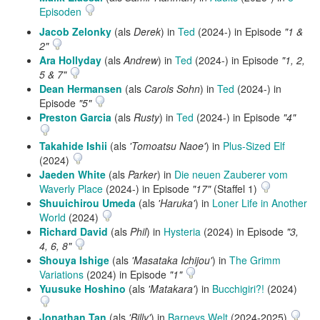
Episoden
Jacob Zelonky
(als
Derek
) in
Ted
(2024-) in Episode
"1 &
2"
Ara Hollyday
(als
Andrew
) in
Ted
(2024-) in Episode
"1, 2,
5 & 7"
Dean Hermansen
(als
Carols Sohn
) in
Ted
(2024-) in
Episode
"5"
Preston Garcia
(als
Rusty
) in
Ted
(2024-) in Episode
"4"
Takahide Ishii
(als
'Tomoatsu Naoe'
) in
Plus-Sized Elf
(2024)
Jaeden White
(als
Parker
) in
Die neuen Zauberer vom
Waverly Place
(2024-) in Episode
"17"
(Staffel 1)
Shuuichirou Umeda
(als
'Haruka'
) in
Loner Life in Another
World
(2024)
Richard David
(als
Phil
) in
Hysteria
(2024) in Episode
"3,
4, 6, 8"
Shouya Ishige
(als
'Masataka Ichijou'
) in
The Grimm
Variations
(2024) in Episode
"1"
Yuusuke Hoshino
(als
'Matakara'
) in
Bucchigiri?!
(2024)
Jonathan Tan
(als
'Billy'
) in
Barneys Welt
(2024-2025)