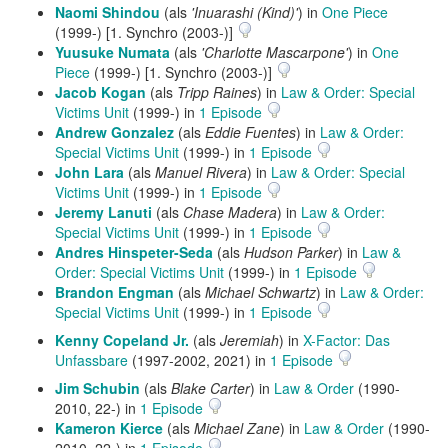
Naomi Shindou
(als
'Inuarashi (Kind)'
) in
One Piece
(1999-) [1. Synchro (2003-)]
Yuusuke Numata
(als
'Charlotte Mascarpone'
) in
One
Piece
(1999-) [1. Synchro (2003-)]
Jacob Kogan
(als
Tripp Raines
) in
Law & Order: Special
Victims Unit
(1999-) in
1 Episode
Andrew Gonzalez
(als
Eddie Fuentes
) in
Law & Order:
Special Victims Unit
(1999-) in
1 Episode
John Lara
(als
Manuel Rivera
) in
Law & Order: Special
Victims Unit
(1999-) in
1 Episode
Jeremy Lanuti
(als
Chase Madera
) in
Law & Order:
Special Victims Unit
(1999-) in
1 Episode
Andres Hinspeter-Seda
(als
Hudson Parker
) in
Law &
Order: Special Victims Unit
(1999-) in
1 Episode
Brandon Engman
(als
Michael Schwartz
) in
Law & Order:
Special Victims Unit
(1999-) in
1 Episode
Kenny Copeland Jr.
(als
Jeremiah
) in
X-Factor: Das
Unfassbare
(1997-2002, 2021) in
1 Episode
Jim Schubin
(als
Blake Carter
) in
Law & Order
(1990-
2010, 22-) in
1 Episode
Kameron Kierce
(als
Michael Zane
) in
Law & Order
(1990-
2010, 22-) in
1 Episode