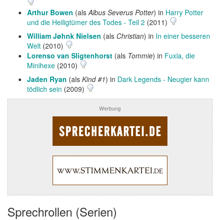
Arthur Bowen
(als
Albus Severus Potter
) in
Harry Potter
und die Heiligtümer des Todes - Teil 2
(2011)
William Jøhnk Nielsen
(als
Christian
) in
In einer besseren
Welt
(2010)
Lorenso van Sligtenhorst
(als
Tommie
) in
Fuxia, die
Minihexe
(2010)
Jaden Ryan
(als
Kind #1
) in
Dark Legends - Neugier kann
tödlich sein
(2009)
Werbung
Sprechrollen (Serien)