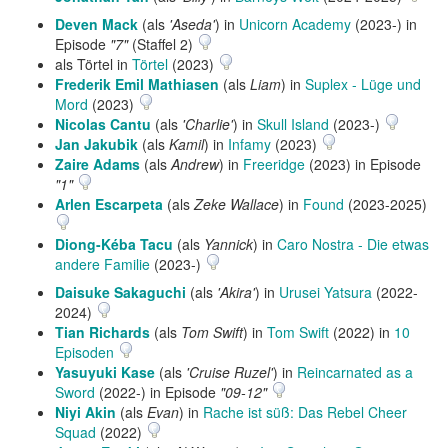
Deven Mack
(als
'Aseda'
) in
Unicorn Academy
(2023-) in
Episode
"7"
(Staffel 2)
als Törtel in
Törtel
(2023)
Frederik Emil Mathiasen
(als
Liam
) in
Suplex - Lüge und
Mord
(2023)
Nicolas Cantu
(als
'Charlie'
) in
Skull Island
(2023-)
Jan Jakubik
(als
Kamil
) in
Infamy
(2023)
Zaire Adams
(als
Andrew
) in
Freeridge
(2023) in Episode
"1"
Arlen Escarpeta
(als
Zeke Wallace
) in
Found
(2023-2025)
Diong-Kéba Tacu
(als
Yannick
) in
Caro Nostra - Die etwas
andere Familie
(2023-)
Daisuke Sakaguchi
(als
'Akira'
) in
Urusei Yatsura
(2022-
2024)
Tian Richards
(als
Tom Swift
) in
Tom Swift
(2022) in
10
Episoden
Yasuyuki Kase
(als
'Cruise Ruzel'
) in
Reincarnated as a
Sword
(2022-) in Episode
"09-12"
Niyi Akin
(als
Evan
) in
Rache ist süß: Das Rebel Cheer
Squad
(2022)