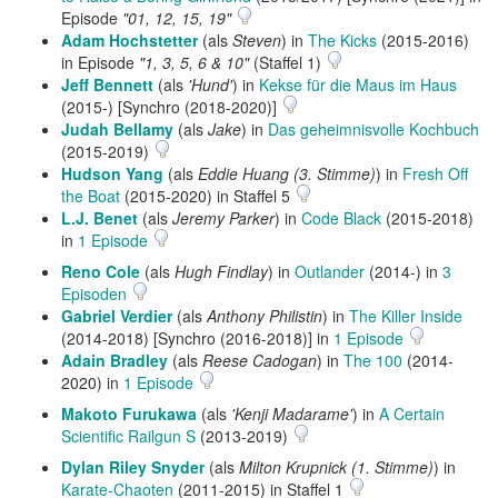
Episode
"01, 12, 15, 19"
Adam Hochstetter
(als
Steven
) in
The Kicks
(2015-2016)
in Episode
"1, 3, 5, 6 & 10"
(Staffel 1)
Jeff Bennett
(als
'Hund'
) in
Kekse für die Maus im Haus
(2015-) [Synchro (2018-2020)]
Judah Bellamy
(als
Jake
) in
Das geheimnisvolle Kochbuch
(2015-2019)
Hudson Yang
(als
Eddie Huang (3. Stimme)
) in
Fresh Off
the Boat
(2015-2020) in Staffel 5
L.J. Benet
(als
Jeremy Parker
) in
Code Black
(2015-2018)
in
1 Episode
Reno Cole
(als
Hugh Findlay
) in
Outlander
(2014-) in
3
Episoden
Gabriel Verdier
(als
Anthony Philistin
) in
The Killer Inside
(2014-2018) [Synchro (2016-2018)] in
1 Episode
Adain Bradley
(als
Reese Cadogan
) in
The 100
(2014-
2020) in
1 Episode
Makoto Furukawa
(als
'Kenji Madarame'
) in
A Certain
Scientific Railgun S
(2013-2019)
Dylan Riley Snyder
(als
Milton Krupnick (1. Stimme)
) in
Karate-Chaoten
(2011-2015) in Staffel 1