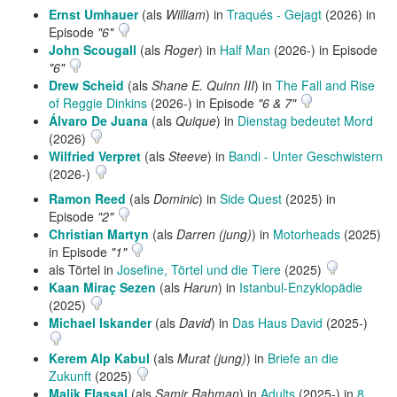
Ernst Umhauer
(als
William
) in
Traqués - Gejagt
(2026) in
Episode
"6"
John Scougall
(als
Roger
) in
Half Man
(2026-) in Episode
"6"
Drew Scheid
(als
Shane E. Quinn III
) in
The Fall and Rise
of Reggie Dinkins
(2026-) in Episode
"6 & 7"
Álvaro De Juana
(als
Quique
) in
Dienstag bedeutet Mord
(2026)
Wilfried Verpret
(als
Steeve
) in
Bandi - Unter Geschwistern
(2026-)
Ramon Reed
(als
Dominic
) in
Side Quest
(2025) in
Episode
"2"
Christian Martyn
(als
Darren (jung)
) in
Motorheads
(2025)
in Episode
"1"
als Törtel in
Josefine, Törtel und die Tiere
(2025)
Kaan Miraç Sezen
(als
Harun
) in
Istanbul-Enzyklopädie
(2025)
Michael Iskander
(als
David
) in
Das Haus David
(2025-)
Kerem Alp Kabul
(als
Murat (jung)
) in
Briefe an die
Zukunft
(2025)
Malik Elassal
(als
Samir Rahman
) in
Adults
(2025-) in
8