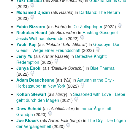
Yuki Yamada
(als
Shiro Mizushima
) in
Godzilla Minus One
(2023)
Mohamed Djeziri
(als
Rashid
) in
Darkland: The Return
(2023)
Fabio Bizzarro
(als
Flebo
) in
Die Zeitspringer
(2022)
Nicholas Heard
(als
Alexander
) in
Hashtag Gesegnet -
Jessis Weihnachtswunder
(2022)
Yuuki Kaji
(als
'Hokuto 'Toto' Mitarai'
) in
Goodbye, Don
Glees! - Wege Einer Freundschaft
(2022)
Jerry Yu
(als
Arthur Vasseti
) in
Detective Knight:
Redemption
(2022)
Junya Enoki
(als
'Daisuke Sorachi'
) in
Blue Thermal
(2022)
Adam Beauchesne
(als
Will
) in
Autumn in the City -
Herbstzauber in New York
(2022)
Kolton Stewart
(als
Harry
) in
Seasoned with Love - Liebe
geht durch den Magen
(2021)
Drew Scheid
(als
Achtklässler
) in
Immer Ärger mit
Grandpa
(2020)
Joe Klocek
(als
Aaron Falk (jung)
) in
The Dry - Die Lügen
der Vergangenheit
(2020)