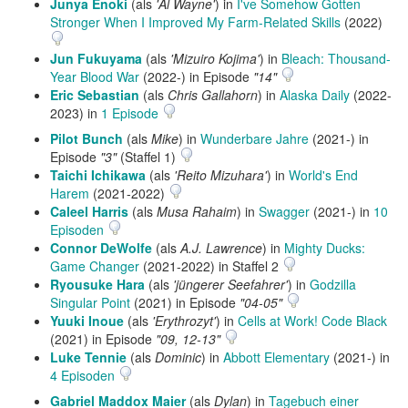
Junya Enoki
(als
'Al Wayne'
) in
I've Somehow Gotten
Stronger When I Improved My Farm-Related Skills
(2022)
Jun Fukuyama
(als
'Mizuiro Kojima'
) in
Bleach: Thousand-
Year Blood War
(2022-) in Episode
"14"
Eric Sebastian
(als
Chris Gallahorn
) in
Alaska Daily
(2022-
2023) in
1 Episode
Pilot Bunch
(als
Mike
) in
Wunderbare Jahre
(2021-) in
Episode
"3"
(Staffel 1)
Taichi Ichikawa
(als
'Reito Mizuhara'
) in
World's End
Harem
(2021-2022)
Caleel Harris
(als
Musa Rahaim
) in
Swagger
(2021-) in
10
Episoden
Connor DeWolfe
(als
A.J. Lawrence
) in
Mighty Ducks:
Game Changer
(2021-2022) in Staffel 2
Ryousuke Hara
(als
'jüngerer Seefahrer'
) in
Godzilla
Singular Point
(2021) in Episode
"04-05"
Yuuki Inoue
(als
'Erythrozyt'
) in
Cells at Work! Code Black
(2021) in Episode
"09, 12-13"
Luke Tennie
(als
Dominic
) in
Abbott Elementary
(2021-) in
4 Episoden
Gabriel Maddox Maier
(als
Dylan
) in
Tagebuch einer