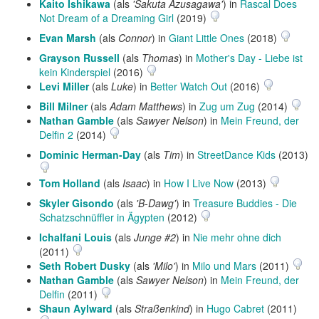
Kaito Ishikawa
(als
'Sakuta Azusagawa'
) in
Rascal Does
Not Dream of a Dreaming Girl
(2019)
Evan Marsh
(als
Connor
) in
Giant Little Ones
(2018)
Grayson Russell
(als
Thomas
) in
Mother's Day - Liebe ist
kein Kinderspiel
(2016)
Levi Miller
(als
Luke
) in
Better Watch Out
(2016)
Bill Milner
(als
Adam Matthews
) in
Zug um Zug
(2014)
Nathan Gamble
(als
Sawyer Nelson
) in
Mein Freund, der
Delfin 2
(2014)
Dominic Herman-Day
(als
Tim
) in
StreetDance Kids
(2013)
Tom Holland
(als
Isaac
) in
How I Live Now
(2013)
Skyler Gisondo
(als
'B-Dawg'
) in
Treasure Buddies - Die
Schatzschnüffler in Ägypten
(2012)
Ichalfani Louis
(als
Junge #2
) in
Nie mehr ohne dich
(2011)
Seth Robert Dusky
(als
'Milo'
) in
Milo und Mars
(2011)
Nathan Gamble
(als
Sawyer Nelson
) in
Mein Freund, der
Delfin
(2011)
Shaun Aylward
(als
Straßenkind
) in
Hugo Cabret
(2011)