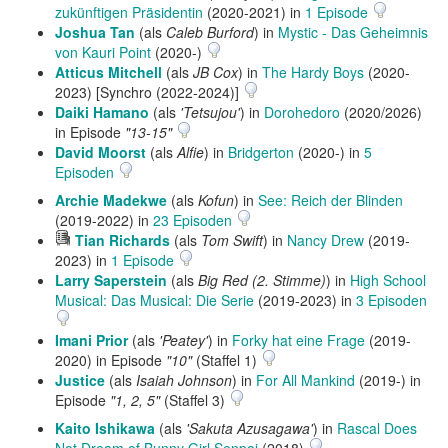
zukünftigen Präsidentin
(2020-2021) in
1 Episode
Joshua Tan
(als
Caleb Burford
) in
Mystic - Das Geheimnis
von Kauri Point
(2020-)
Atticus Mitchell
(als
JB Cox
) in
The Hardy Boys
(2020-
2023) [Synchro (2022-2024)]
Daiki Hamano
(als
'Tetsujou'
) in
Dorohedoro
(2020/2026)
in Episode
"13-15"
David Moorst
(als
Alfie
) in
Bridgerton
(2020-) in
5
Episoden
Archie Madekwe
(als
Kofun
) in
See: Reich der Blinden
(2019-2022) in
23 Episoden
Hörprobe
Tian Richards
(als
Tom Swift
) in
Nancy Drew
(2019-
abspielen
2023) in
1 Episode
Larry Saperstein
(als
Big Red (2. Stimme)
) in
High School
Musical: Das Musical: Die Serie
(2019-2023) in
3 Episoden
Imani Prior
(als
'Peatey'
) in
Forky hat eine Frage
(2019-
2020) in Episode
"10"
(Staffel 1)
Justice
(als
Isaiah Johnson
) in
For All Mankind
(2019-) in
Episode
"1, 2, 5"
(Staffel 3)
Kaito Ishikawa
(als
'Sakuta Azusagawa'
) in
Rascal Does
Not Dream of Bunny Girl Senpai
(2018)