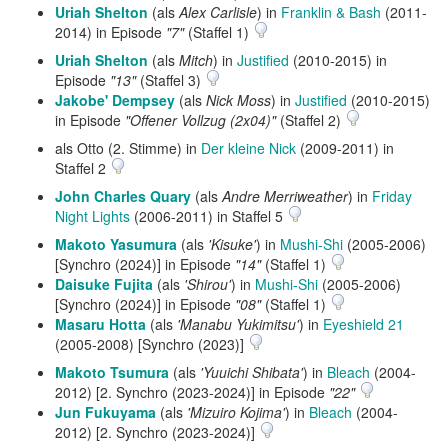
Uriah Shelton
(als
Alex Carlisle
) in
Franklin & Bash
(2011-
2014) in Episode
"7"
(Staffel 1)
Uriah Shelton
(als
Mitch
) in
Justified
(2010-2015) in
Episode
"13"
(Staffel 3)
Jakobe' Dempsey
(als
Nick Moss
) in
Justified
(2010-2015)
in Episode
"Offener Vollzug (2x04)"
(Staffel 2)
als Otto (2. Stimme) in
Der kleine Nick
(2009-2011) in
Staffel 2
John Charles Quary
(als
Andre Merriweather
) in
Friday
Night Lights
(2006-2011) in Staffel 5
Makoto Yasumura
(als
'Kisuke'
) in
Mushi-Shi
(2005-2006)
[Synchro (2024)] in Episode
"14"
(Staffel 1)
Daisuke Fujita
(als
'Shirou'
) in
Mushi-Shi
(2005-2006)
[Synchro (2024)] in Episode
"08"
(Staffel 1)
Masaru Hotta
(als
'Manabu Yukimitsu'
) in
Eyeshield 21
(2005-2008) [Synchro (2023)]
Makoto Tsumura
(als
'Yuuichi Shibata'
) in
Bleach
(2004-
2012) [2. Synchro (2023-2024)] in Episode
"22"
Jun Fukuyama
(als
'Mizuiro Kojima'
) in
Bleach
(2004-
2012) [2. Synchro (2023-2024)]