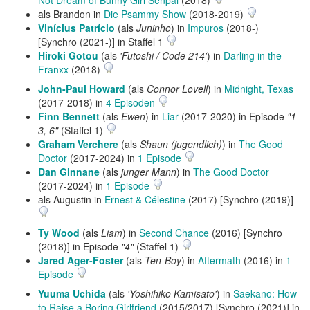
als Brandon in
Die Psammy Show
(2018-2019)
Vinícius Patrício
(als
Juninho
) in
Impuros
(2018-)
[Synchro (2021-)] in Staffel 1
Hiroki Gotou
(als
'Futoshi / Code 214'
) in
Darling in the
Franxx
(2018)
John-Paul Howard
(als
Connor Lovell
) in
Midnight, Texas
(2017-2018) in
4 Episoden
Finn Bennett
(als
Ewen
) in
Liar
(2017-2020) in Episode
"1-
3, 6"
(Staffel 1)
Graham Verchere
(als
Shaun (jugendlich)
) in
The Good
Doctor
(2017-2024) in
1 Episode
Dan Ginnane
(als
junger Mann
) in
The Good Doctor
(2017-2024) in
1 Episode
als Augustin in
Ernest & Célestine
(2017) [Synchro (2019)]
Ty Wood
(als
Liam
) in
Second Chance
(2016) [Synchro
(2018)] in Episode
"4"
(Staffel 1)
Jared Ager-Foster
(als
Ten-Boy
) in
Aftermath
(2016) in
1
Episode
Yuuma Uchida
(als
'Yoshihiko Kamisato'
) in
Saekano: How
to Raise a Boring Girlfriend
(2015/2017) [Synchro (2021)] in