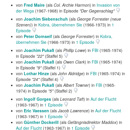
von
Fred Maire
(als
Col. Archie Harmon
) in
Invasion von
der Wega
(1967-1968) in Episode
"Der Gegenschlag"
von
Joachim Siebenschuh
(als
George Forrester (neue
Szenen)
) in
Kobra, übernehmen Sie
(1966-1973) in
1
Episode
von
Peter Dornseif
(als
George Forrester
) in
Kobra,
übernehmen Sie
(1966-1973) in
1 Episode
von
Joachim Pukaß
(als
Phillip Lowe
) in
FBI
(1965-1974)
in Episode
"22"
(Staffel 5)
von
Joachim Pukaß
(als
Owen Clark
) in
FBI
(1965-1974)
in Episode
"9"
(Staffel 1)
von
Lothar Hinze
(als
John Aldridge
) in
FBI
(1965-1974) in
Episode
"24"
(Staffel 4)
von
Joachim Pukaß
(als
Albert Towner
) in
FBI
(1965-
1974) in Episode
"5"
(Staffel 2)
von
Ingolf Gorges
(als
Leonard Taft
) in
Auf der Flucht
(1963-1967) in
1 Episode
von
Eric Vaessen
(als
Jacob Lawrence
) in
Auf der Flucht
(1963-1967) in
1 Episode
von
Günther Dockerill
(als
Gefängnisdirektor Maddox
) in
Auf der Flucht
(1963-1967) in
1 Episode