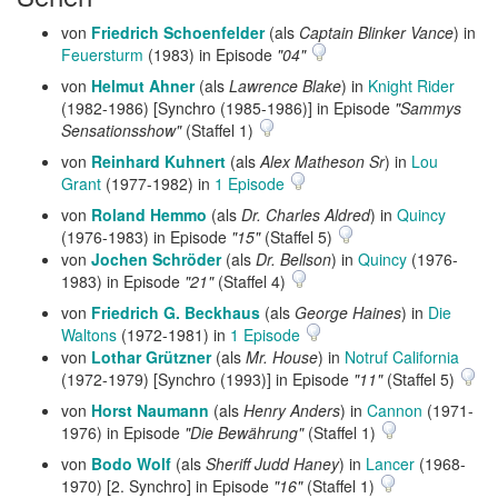
von
Friedrich Schoenfelder
(als
Captain Blinker Vance
) in
Feuersturm
(1983) in Episode
"04"
von
Helmut Ahner
(als
Lawrence Blake
) in
Knight Rider
(1982-1986) [Synchro (1985-1986)] in Episode
"Sammys
Sensationsshow"
(Staffel 1)
von
Reinhard Kuhnert
(als
Alex Matheson Sr
) in
Lou
Grant
(1977-1982) in
1 Episode
von
Roland Hemmo
(als
Dr. Charles Aldred
) in
Quincy
(1976-1983) in Episode
"15"
(Staffel 5)
von
Jochen Schröder
(als
Dr. Bellson
) in
Quincy
(1976-
1983) in Episode
"21"
(Staffel 4)
von
Friedrich G. Beckhaus
(als
George Haines
) in
Die
Waltons
(1972-1981) in
1 Episode
von
Lothar Grützner
(als
Mr. House
) in
Notruf California
(1972-1979) [Synchro (1993)] in Episode
"11"
(Staffel 5)
von
Horst Naumann
(als
Henry Anders
) in
Cannon
(1971-
1976) in Episode
"Die Bewährung"
(Staffel 1)
von
Bodo Wolf
(als
Sheriff Judd Haney
) in
Lancer
(1968-
1970) [2. Synchro] in Episode
"16"
(Staffel 1)