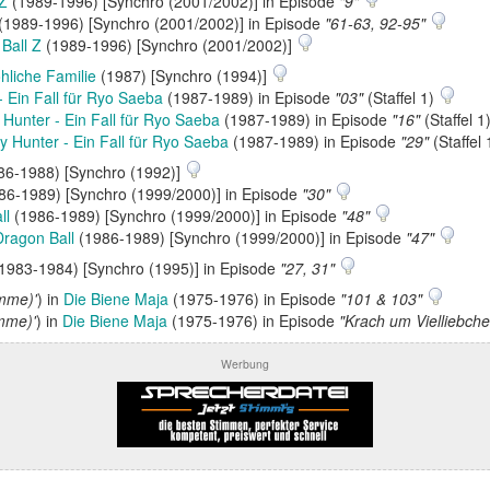
 Z
(1989-1996) [Synchro (2001/2002)] in Episode
"9"
(1989-1996) [Synchro (2001/2002)] in Episode
"61-63, 92-95"
Ball Z
(1989-1996) [Synchro (2001/2002)]
öhliche Familie
(1987) [Synchro (1994)]
- Ein Fall für Ryo Saeba
(1987-1989) in Episode
"03"
(Staffel 1)
y Hunter - Ein Fall für Ryo Saeba
(1987-1989) in Episode
"16"
(Staffel 1
ty Hunter - Ein Fall für Ryo Saeba
(1987-1989) in Episode
"29"
(Staffel
86-1988) [Synchro (1992)]
86-1989) [Synchro (1999/2000)] in Episode
"30"
ll
(1986-1989) [Synchro (1999/2000)] in Episode
"48"
Dragon Ball
(1986-1989) [Synchro (1999/2000)] in Episode
"47"
1983-1984) [Synchro (1995)] in Episode
"27, 31"
imme)'
) in
Die Biene Maja
(1975-1976) in Episode
"101 & 103"
imme)'
) in
Die Biene Maja
(1975-1976) in Episode
"Krach um Vielliebche
Werbung