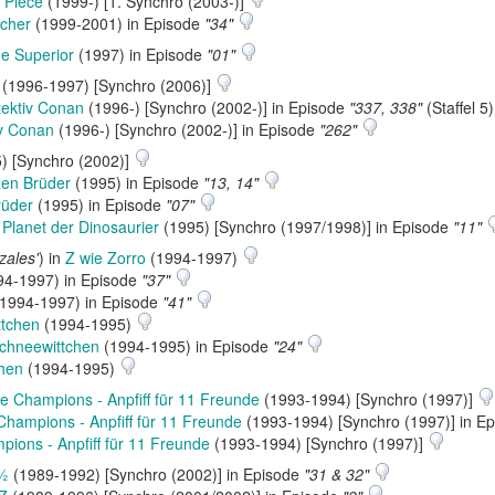
 Piece
(1999-) [1. Synchro (2003-)]
cher
(1999-2001) in Episode
"34"
e Superior
(1997) in Episode
"01"
(1996-1997) [Synchro (2006)]
ektiv Conan
(1996-) [Synchro (2002-)] in Episode
"337, 338"
(Staffel 5
iv Conan
(1996-) [Synchro (2002-)] in Episode
"262"
) [Synchro (2002)]
zen Brüder
(1995) in Episode
"13, 14"
rüder
(1995) in Episode
"07"
 Planet der Dinosaurier
(1995) [Synchro (1997/1998)] in Episode
"11"
zales'
) in
Z wie Zorro
(1994-1997)
4-1997) in Episode
"37"
1994-1997) in Episode
"41"
ttchen
(1994-1995)
chneewittchen
(1994-1995) in Episode
"24"
hen
(1994-1995)
ie Champions - Anpfiff für 11 Freunde
(1993-1994) [Synchro (1997)]
Champions - Anpfiff für 11 Freunde
(1993-1994) [Synchro (1997)] in E
pions - Anpfiff für 11 Freunde
(1993-1994) [Synchro (1997)]
½
(1989-1992) [Synchro (2002)] in Episode
"31 & 32"