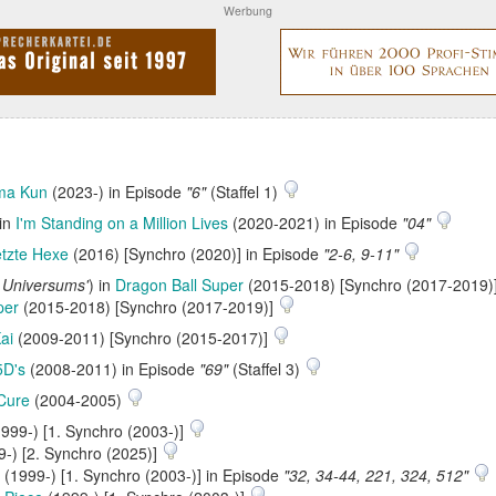
Werbung
ma Kun
(2023-) in Episode
"6"
(Staffel 1)
 in
I'm Standing on a Million Lives
(2020-2021) in Episode
"04"
letzte Hexe
(2016) [Synchro (2020)] in Episode
"2-6, 9-11"
. Universums'
) in
Dragon Ball Super
(2015-2018) [Synchro (2017-2019)
per
(2015-2018) [Synchro (2017-2019)]
ai
(2009-2011) [Synchro (2015-2017)]
5D's
(2008‑2011) in Episode
"69"
(Staffel 3)
 Cure
(2004‑2005)
999-) [1. Synchro (2003-)]
-) [2. Synchro (2025)]
(1999-) [1. Synchro (2003-)] in Episode
"32, 34-44, 221, 324, 512"