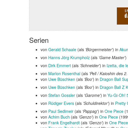
Serien
von
Gerald Schaale
(als
'Bürgermeister'
) in
Aku
von
Hanns Jörg Krumpholz
(als
'Game Master'
)
von
Dirk Emmert
(als
'Schneider'
) in
Izetta, die 
von
Marlon Rosenthal
(als
'Pell / Kaioshin des 2
von
Uwe Büschken
(als
'Boo'
) in
Dragon Ball Su
von
Uwe Büschken
(als
'Boo'
) in
Dragon Ball Z K
von
Stefan Gossler
(als
'Garome'
) in
Yu-Gi-Oh! 
von
Rüdiger Evers
(als
'Schuldirektor'
) in
Pretty
von
Paul Sedlmeir
(als
'Pappag'
) in
One Piece
(1
von
Achim Buch
(als
'Genzo'
) in
One Piece
(1999
von
Frank Engelhardt
(als
'Genzo'
) in
One Piece