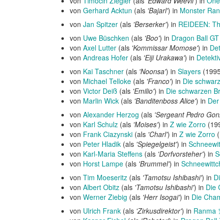
von
Timocin Ziegler
(als
'Edward Weevil'
) in
One
von
Gerhard Acktun
(als
'Bajarl'
) in
Monster Ran
von
Jan Spitzer
(als
'Berserker'
) in
REIDEEN: Th
von
Uwe Büschken
(als
'Boo'
) in
Dragon Ball GT
von
Axel Lutter
(als
'Kommissar Momose'
) in
Det
von
Andreas Hofer
(als
'Eiji Urakawa'
) in
Detekt
von
Kai Taschner
(als
'Noonsa'
) in
Slayers
(1995
von
Michael Telloke
(als
'Franco'
) in
Die schwar
von
Victor Deiß
(als
'Emilio'
) in
Die schwarzen B
von
Marlin Wick
(als
'Banditenboss Alice'
) in
Der
von
Alexander Herzog
(als
'Sergeant Pedro Gon
von
Karl Schulz
(als
'Moises'
) in
Z wie Zorro
(199
von
Frank Ciazynski
(als
'Charl'
) in
Z wie Zorro
(
von
Peter Hladik
(als
'Spiegelgeist'
) in
Schneewi
von
Karl-Maria Steffens
(als
'Dorfvorsteher'
) in
S
von
Horst Lampe
(als
'Brummel'
) in
Schneewittc
von
Tim Moeseritz
(als
'Tamotsu Ishibashi'
) in
D
von
Albert Obitz
(als
'Tamotsu Ishibashi'
) in
Die 
von
Werner Ziebig
(als
'Herr Isogai'
) in
Die Cham
von
Ulrich Frank
(als
'Zirkusdirektor'
) in
Ranma 