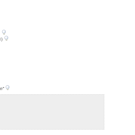
)
 1)
n"