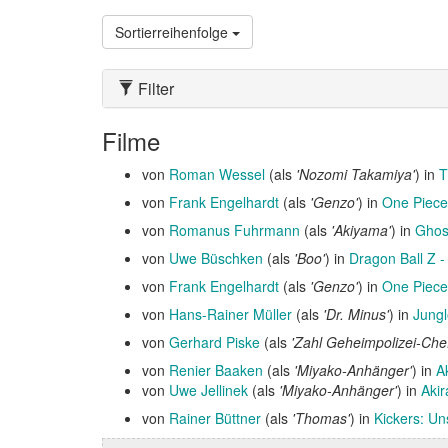
Sortierreihenfolge
Filter
Filme
von
Roman Wessel
(als
'Nozomi Takamiya'
) in
T
von
Frank Engelhardt
(als
'Genzo'
) in
One Piece
von
Romanus Fuhrmann
(als
'Akiyama'
) in
Ghos
von
Uwe Büschken
(als
'Boo'
) in
Dragon Ball Z -
von
Frank Engelhardt
(als
'Genzo'
) in
One Piece
von
Hans-Rainer Müller
(als
'Dr. Minus'
) in
Jung
von
Gerhard Piske
(als
'Zahl Geheimpolizei-Chef
von
Renier Baaken
(als
'Miyako-Anhänger'
) in
A
von
Uwe Jellinek
(als
'Miyako-Anhänger'
) in
Akir
von
Rainer Büttner
(als
'Thomas'
) in
Kickers: U