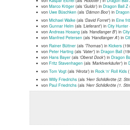
von
Kaspar Eichel
(als
'Roboter'
) in
Dragon Ball
von
Marco Kröger
(als
'Guldo'
) in
Dragon Ball Z
von
Uwe Büschken
(als
'Dämon Boo'
) in
Dragon 
von
Michael Walke
(als
'David Forret'
) in
Eine fr
von
Gunnar Helm
(als
'Lieferant'
) in
City Hunter 
von
Andreas Hosang
(als
'Handlanger B'
) in
Cit
von
Manfred Petersen
(als
'Handlanger A'
) in
Ci
von
Rainer Büttner
(als
'Thomas'
) in
Kickers
(19
von
Peter Harting
(als
'Vater'
) in
Dragon Ball
(19
von
Hans Bayer
(als
'Oberst Dock'
) in
Dragon Ba
von
Fritz Stavenhagen
(als
'Marktverkäufer'
) in
von
Tom Vogt
(als
'Hirota'
) in
Rock 'n' Roll Kids
(
von
Willy Friedrichs
(als
'Herr Schildkröte (2. St
von
Paul Friedrichs
(als
'Herr Schildkröte (1. St