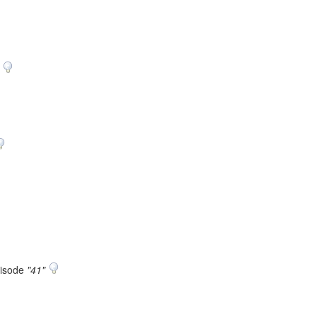
)
pisode
"41"