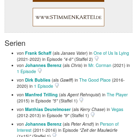
Serien
von
Frank Schaff
(als
Janaes Vater
) in
One of Us Is Lying
(2021-2022) in Episode
"4-6"
(Staffel 2)
von
Johannes Berenz
(als
Chris
) in
Mr. Corman
(2021) in
1 Episode
von
Dirk Bublies
(als
Gawlff
) in
The Good Place
(2016-
2020) in
1 Episode
von
Manfred Trilling
(als
Agent Rehnquist
) in
The Player
(2015) in Episode
"5"
(Staffel 1)
von
Matthias Deutelmoser
(als
Kerry Chase
) in
Vegas
(2012-2013) in Episode
"9"
(Staffel 1)
von
Johannes Berenz
(als
Peter Arndt
) in
Person of
Interest
(2011-2016) in Episode
"Zeit der Maulwürfe
(1x15)"
(Staffel 1)