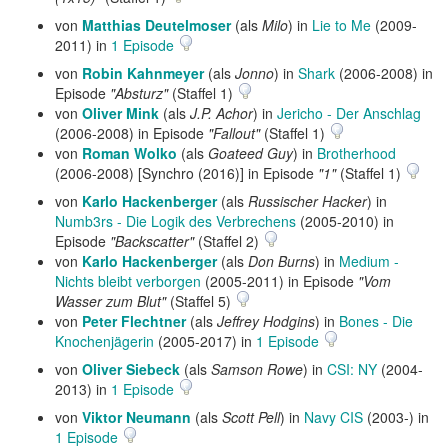
von
Matthias Deutelmoser
(als
Milo
) in
Lie to Me
(2009-
2011) in
1 Episode
von
Robin Kahnmeyer
(als
Jonno
) in
Shark
(2006-2008) in
Episode
"Absturz"
(Staffel 1)
von
Oliver Mink
(als
J.P. Achor
) in
Jericho - Der Anschlag
(2006-2008) in Episode
"Fallout"
(Staffel 1)
von
Roman Wolko
(als
Goateed Guy
) in
Brotherhood
(2006-2008) [Synchro (2016)] in Episode
"1"
(Staffel 1)
von
Karlo Hackenberger
(als
Russischer Hacker
) in
Numb3rs - Die Logik des Verbrechens
(2005-2010) in
Episode
"Backscatter"
(Staffel 2)
von
Karlo Hackenberger
(als
Don Burns
) in
Medium -
Nichts bleibt verborgen
(2005-2011) in Episode
"Vom
Wasser zum Blut"
(Staffel 5)
von
Peter Flechtner
(als
Jeffrey Hodgins
) in
Bones - Die
Knochenjägerin
(2005-2017) in
1 Episode
von
Oliver Siebeck
(als
Samson Rowe
) in
CSI: NY
(2004-
2013) in
1 Episode
von
Viktor Neumann
(als
Scott Pell
) in
Navy CIS
(2003-) in
1 Episode