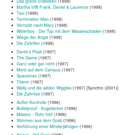
Das große Erdbeben
(1998)
Martha trifft Frank, Daniel & Laurence
(1998)
Taxi
(1998)
Termination Man
(1998)
Verrückt nach Mary
(1998)
Waterboy - Der Typ mit dem Wasserschaden
(1998)
Wiege der Angst
(1998)
Die Zeitritter
(1998)
Dante's Peak
(1997)
The Game
(1997)
Ganz oder gar nicht
(1997)
Mord auf dem Campus
(1997)
Spaceman
(1997)
Titanic
(1997)
Wally und die wilden Wiggles
(1997) [Synchro (2001)]
Die Zahnfee
(1997)
Außer Kontrolle
(1996)
Bulletproof - Kugelsicher
(1996)
Mission - Rohr frei!
(1996)
Stimmen aus dem Grab
(1996)
Verführung einer Minderjährigen
(1996)
Angus - Voll Cool
(1995)