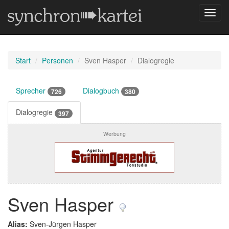
Navig
umsch
Start
Personen
Sven Hasper
Dialogregie
Sprecher
Dialogbuch
726
380
Dialogregie
397
Werbung
Sven Hasper
Alias:
Sven-Jürgen Hasper