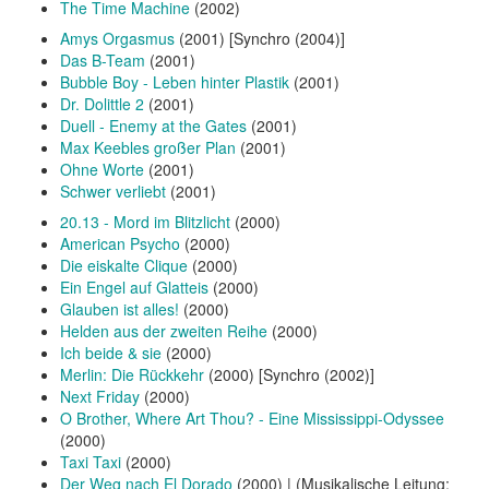
The Time Machine
(2002)
Amys Orgasmus
(2001) [Synchro (2004)]
Das B-Team
(2001)
Bubble Boy - Leben hinter Plastik
(2001)
Dr. Dolittle 2
(2001)
Duell - Enemy at the Gates
(2001)
Max Keebles großer Plan
(2001)
Ohne Worte
(2001)
Schwer verliebt
(2001)
20.13 - Mord im Blitzlicht
(2000)
American Psycho
(2000)
Die eiskalte Clique
(2000)
Ein Engel auf Glatteis
(2000)
Glauben ist alles!
(2000)
Helden aus der zweiten Reihe
(2000)
Ich beide & sie
(2000)
Merlin: Die Rückkehr
(2000) [Synchro (2002)]
Next Friday
(2000)
O Brother, Where Art Thou? - Eine Mississippi-Odyssee
(2000)
Taxi Taxi
(2000)
Der Weg nach El Dorado
(2000) | (Musikalische Leitung: