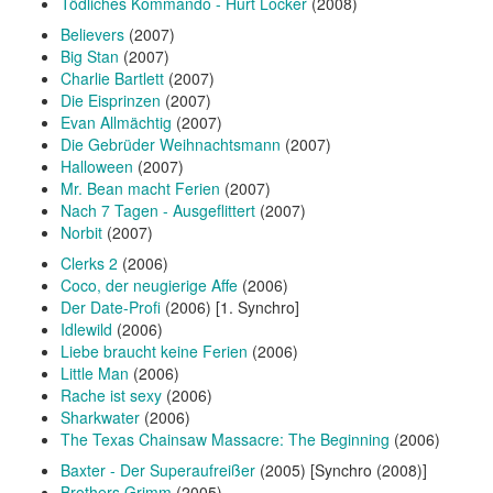
Tödliches Kommando - Hurt Locker
(2008)
Believers
(2007)
Big Stan
(2007)
Charlie Bartlett
(2007)
Die Eisprinzen
(2007)
Evan Allmächtig
(2007)
Die Gebrüder Weihnachtsmann
(2007)
Halloween
(2007)
Mr. Bean macht Ferien
(2007)
Nach 7 Tagen - Ausgeflittert
(2007)
Norbit
(2007)
Clerks 2
(2006)
Coco, der neugierige Affe
(2006)
Der Date-Profi
(2006) [1. Synchro]
Idlewild
(2006)
Liebe braucht keine Ferien
(2006)
Little Man
(2006)
Rache ist sexy
(2006)
Sharkwater
(2006)
The Texas Chainsaw Massacre: The Beginning
(2006)
Baxter - Der Superaufreißer
(2005) [Synchro (2008)]
Brothers Grimm
(2005)