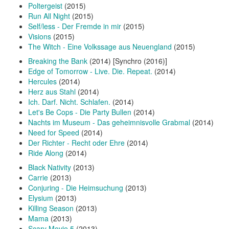
Poltergeist
(2015)
Run All Night
(2015)
Self/less - Der Fremde in mir
(2015)
Visions
(2015)
The Witch - Eine Volkssage aus Neuengland
(2015)
Breaking the Bank
(2014) [Synchro (2016)]
Edge of Tomorrow - Live. Die. Repeat.
(2014)
Hercules
(2014)
Herz aus Stahl
(2014)
Ich. Darf. Nicht. Schlafen.
(2014)
Let's Be Cops - Die Party Bullen
(2014)
Nachts im Museum - Das geheimnisvolle Grabmal
(2014)
Need for Speed
(2014)
Der Richter - Recht oder Ehre
(2014)
Ride Along
(2014)
Black Nativity
(2013)
Carrie
(2013)
Conjuring - Die Heimsuchung
(2013)
Elysium
(2013)
Killing Season
(2013)
Mama
(2013)
Scary Movie 5
(2013)