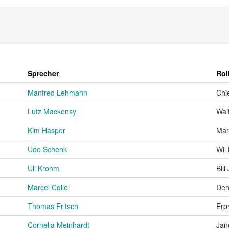
Sprecher
Rol
Manfred Lehmann
Chie
Lutz Mackensy
Wal
Kim Hasper
Mar
Udo Schenk
Wil
Uli Krohm
Bil
Marcel Collé
Den
Thomas Fritsch
Erp
Cornelia Meinhardt
Jan