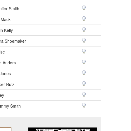
nifer Smith
 Mack
in Kelly
ra Shoemaker
ise
e Anders
 Jones
cer Ruiz
ley
mmy Smith