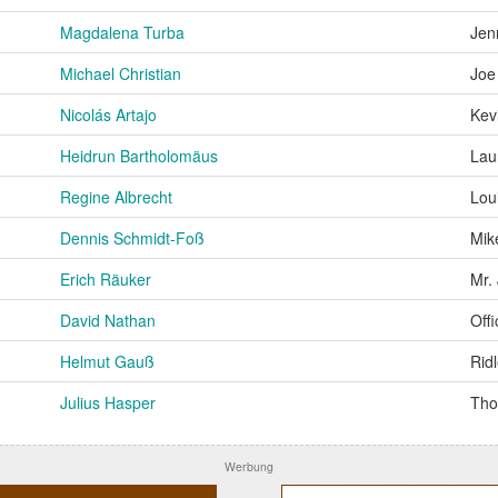
Magdalena Turba
Jen
Michael Christian
Joe
Nicolás Artajo
Kev
Heidrun Bartholomäus
Lau
Regine Albrecht
Lou
Dennis Schmidt-Foß
Mik
Erich Räuker
Mr.
David Nathan
Offi
Helmut Gauß
Rid
Julius Hasper
Tho
Werbung