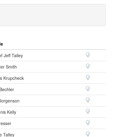
le
f Jeff Talley
ter Smith
s Krupcheck
 Bechler
l Jorgenson
nis Kelly
resser
e Talley