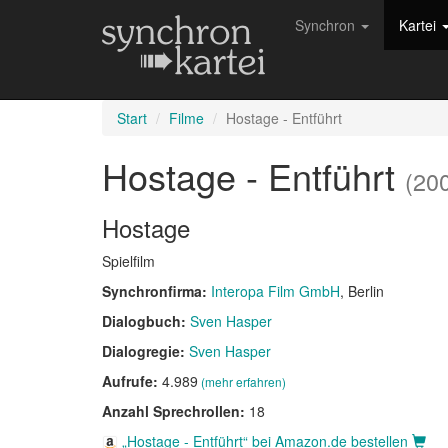
Synchron
Kartei
Start
Filme
Hostage - Entführt
Hostage - Entführt
(20
Hostage
Spielfilm
Synchronfirma:
Interopa Film GmbH
, Berlin
Dialogbuch:
Sven Hasper
Dialogregie:
Sven Hasper
Aufrufe:
4.989
(mehr erfahren)
Anzahl Sprechrollen:
18
„Hostage - Entführt“ bei Amazon.de bestellen