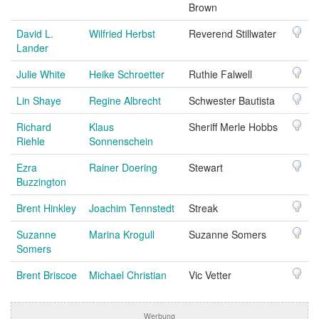
Brown
David L.
Wilfried Herbst
Reverend Stillwater
Lander
Julie White
Heike Schroetter
Ruthie Falwell
Lin Shaye
Regine Albrecht
Schwester Bautista
Richard
Klaus
Sheriff Merle Hobbs
Riehle
Sonnenschein
Ezra
Rainer Doering
Stewart
Buzzington
Brent Hinkley
Joachim Tennstedt
Streak
Suzanne
Marina Krogull
Suzanne Somers
Somers
Brent Briscoe
Michael Christian
Vic Vetter
Werbung