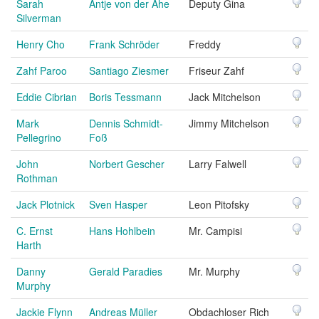
Sarah
Antje von der Ahe
Deputy Gina
Silverman
Henry Cho
Frank Schröder
Freddy
Zahf Paroo
Santiago Ziesmer
Friseur Zahf
Eddie Cibrian
Boris Tessmann
Jack Mitchelson
Mark
Dennis Schmidt-
Jimmy Mitchelson
Pellegrino
Foß
John
Norbert Gescher
Larry Falwell
Rothman
Jack Plotnick
Sven Hasper
Leon Pitofsky
C. Ernst
Hans Hohlbein
Mr. Campisi
Harth
Danny
Gerald Paradies
Mr. Murphy
Murphy
Jackie Flynn
Andreas Müller
Obdachloser Rich