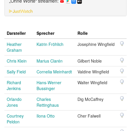
„Ohne Worte“ streamen:
Darsteller
Sprecher
Rolle
Heather
Katrin Fröhlich
Josephine Wingfield
Graham
Chris Klein
Marius Clarén
Gilbert Noble
Sally Field
Cornelia Meinhardt
Valdine Wingfield
Richard
Hans-Werner
Walter Wingfield
Jenkins
Bussinger
Orlando
Charles
Dig McCaffrey
Jones
Rettinghaus
Courtney
Ilona Otto
Cher Falwell
Peldon