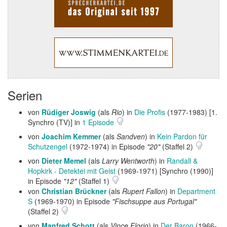
Serien
von
Rüdiger Joswig
(als
Rio
) in
Die Profis
(1977-1983) [1.
Synchro (TV)] in
1 Episode
von
Joachim Kemmer
(als
Sandven
) in
Kein Pardon für
Schutzengel
(1972-1974) in Episode
"20"
(Staffel 2)
von
Dieter Memel
(als
Larry Wentworth
) in
Randall &
Hopkirk - Detektei mit Geist
(1969-1971) [Synchro (1990)]
in Episode
"12"
(Staffel 1)
von
Christian Brückner
(als
Rupert Fallon
) in
Department
S
(1969-1970) in Episode
"Fischsuppe aus Portugal"
(Staffel 2)
von
Manfred Schott
(als
Vince Florio
) in
Der Baron
(1966-