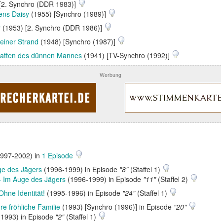
[2. Synchro (DDR 1983)]
mens Daisy
(1955) [Synchro (1989)]
r
(1953) [2. Synchro (DDR 1986)]
leiner Strand
(1948) [Synchro (1987)]
atten des dünnen Mannes
(1941) [TV-Synchro (1992)]
Werbung
997-2002) in
1 Episode
ge des Jägers
(1996-1999) in Episode
"8"
(Staffel 1)
 - Im Auge des Jägers
(1996-1999) in Episode
"11"
(Staffel 2)
hne Identität!
(1995-1996) in Episode
"24"
(Staffel 1)
re fröhliche Familie
(1993) [Synchro (1996)] in Episode
"20"
1993) in Episode
"2"
(Staffel 1)