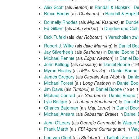
Alex Scott
(als
Seaton
) in
Randall & Hopkirk - De
Bruce Beeby
(als
Chalmers
) in
Randall & Hopkirk
Donnelly Rhodes
(als
Miguel Vasquez
) in
Dunde
Ed Gilbert
(als
John Parker
) in
Dundee und Cul
Dick Tufeld
(als
'der Roboter'
) in
Verschollen zw
Robert J. Wilke
(als
Jake Manning
) in
Daniel Bo
Jay Silverheels
(als
Sashona
) in
Daniel Boone
(1
Michael Rennie
(als
Edgar Newton
) in
Daniel B
John Kellogg
(als
Cassady
) in
Daniel Boone
(196
Myron Healey
(als
Mike Kravic
) in
Daniel Boone
James Gregory
(als
Captain Asa Webb
) in
Danie
Michael Forest
(als
Long Feather
) in
Daniel Boo
Jim Davis
(als
Tumbrill
) in
Daniel Boone
(1964-19
Michael Conrad
(als
Sharben
) in
Daniel Boone
(
Lyle Bettger
(als
Lehman Henderson
) in
Daniel 
Charles Bateman
(als
Maj. Lorne
) in
Daniel Boo
Michael Ansara
(als
Sebastian Drake
) in
Daniel
John O'Leary
(als
Georgie Carmody
) in
Wagen 5
Frank Marth
(als
FBI Agent Cunningham
) in
Wag
Lee van Cleef
(als
Steinhart
) in
Twilight Zone -