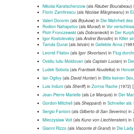
Nikolai Karatschenzow
(als
Räuber Bourabeau
)
Florin Zamfirescu
(als
Nicolae Mărgineanu
) in
E
Valeri Doronin
(als
Brjukow
) in
Die Wahrheit des
Rodion Nahapetov
(als
Murad
) in
Vor verschlos
Piotr Fronczewski
(als
Dobraniecki
) in
Der Kurpf
Igor Kostolevskiy
(als
Andrei Borodin
) in
Killer 
Tamás Dunai
(als
István
) in
Geliebte Anna
(1981
Leonid Filatov
(als
Igor Skvortsov
) in
Flug durch
Ovidiu Iuliu Moldovan
(als
Captain Lucian
) in
De
Ludek Sobota
(als
Frantisek Koudelka
) in
Horos
Ian Ogilvy
(als
David Hunter
) in
Bitte keinen Sex,
Luis Induni
(als
Sheriff
) in
Zorros Rache
(1972) 
Jean-Pierre Marielle
(als
Le Marquis
) in
Der Man
Gordon Mitchell
(als
Sheppard
) in
Schneller als
Sergio Fantoni
(als
Gilberto di San Severino
) in
Mieczyslaw Voit
(als
Kuno von Liechtenstein
) in
Gianni Rizzo
(als
Visconte di Grand
) in
Die Lady