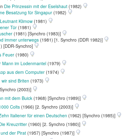
 in
Die Prinzessin mit der Eselshaut
(1982)
ine Besatzung für Singapur
(1982)
 Leutnant Klimow
(1981)
sener Tür
(1981)
uscher
(1981) [Synchro (1983)]
sind immer unterwegs
(1981) [1. Synchro (DDR 1982)]
) [DDR-Synchro]
s Feuer
(1980)
r Mann im Lodenmantel
(1979)
kop aus dem Computer
(1974)
 wir sind Briten
(1973)
[Synchro (2003)]
n mit dem Buick
(1968) [Synchro (1989)]
 1000 Colts
(1966) [2. Synchro (2003)]
Zehn Italiener für einen Deutschen
(1962) [Synchro (1985)]
Die Kreuzritter
(1960) [2. Synchro (1980)]
 und der Pirat
(1957) [Synchro (1987)]