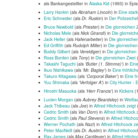
als Bankangestellter in
Alaska Kid
(1993) in Epi
Larry Hankin
(als
Abraham Lincoln
) in
Eine star
Eric Schneider
(als
Dr. Ruskin
) in
Der Polizeichef
Bruce Newbold
(als
Priester
) in
Die glorreichen 
Nicholas Mele
(als
Nick Girandi
) in
Die glorreich
Jack Heller
(als
Hafenarbeiter
) in
Die glorreiche
Ed Griffith
(als
Rudolph Miller
) in
Die glorreiche
Buddy Gilbert
(als
Vereidiger
) in
Die glorreichen
Ross Borden
(als
Tony
) in
Die glorreichen Zwei
(
Takashi Taguchi
(als
'Butler (1. Stimme)'
) in
Eine
Ikuo Nishikawa
(als
'Mr. Bagley'
) in
Eine fröhlich
Takuro Kitagawa
(als
'Corporal Baker'
) in
Eine f
Yuu Shimaka
(als
'Verfolger A'
) in
City Hunter - 
Hiroshi Masuoka
(als
'Herr Francis'
) in
Kickers
(1
Lucien Morgan
(als
Aubrey Beardsley
) in
Wettla
Jack Thibeau
(als
Joe
) in
Alfred Hitchcock zeigt
Cedric Smith
(als
Van Dorn
) in
Alfred Hitchcock 
Cedric Smith
(als
Paul Stevens
) in
Alfred Hitchco
Werner Pochath
(als
Nazi
) in
Alfred Hitchcock ze
Peter MacNeill
(als
Dr. Austin
) in
Alfred Hitchcoc
Ray James
(als
Max Cantilever
) in
Alfred Hitchc