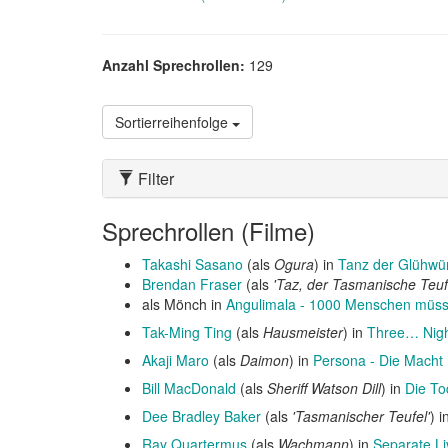
Anzahl Sprechrollen:
129
Sortierreihenfolge
Filter
Sprechrollen (Filme)
Takashi Sasano
(als
Ogura
) in
Tanz der Glühw
Brendan Fraser
(als
'Taz, der Tasmanische Teuf
als Mönch in
Angulimala - 1000 Menschen müss
Tak-Ming Ting
(als
Hausmeister
) in
Three… Nig
Akaji Maro
(als
Daimon
) in
Persona - Die Macht
Bill MacDonald
(als
Sheriff Watson Dill
) in
Die To
Dee Bradley Baker
(als
'Tasmanischer Teufel'
) i
Ray Quartermus
(als
Wachmann
) in
Separate Li