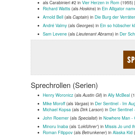
als Carabinieri #2 in
Vier Herzen in Rom
(1955) 
Richard Wattis
(als
Hoskins
) in
Ein Alligator na
Arnold Bell
(als
Captain
) in
Die Burg der Verräte
André Valmy
(als
Georges
) in
Ein so hübscher k
Sam Levene
(als
Lieutenant Abrams
) in
Der Sch
Sprechrollen (Serien)
Henry Woronicz
(als
Austin Gil
) in
Ally McBeal
(1
Mike Moroff
(als
Vargas
) in
Der Sentinel - Im Au
Michael Kopsa
(als
Dirk Larson
) in
Der Sentinel
John Roemer
(als
Specialist
) in
Nowhere Man - O
Minoru Inaba
(als
'Lokführer'
) in
Missis Jo und ih
Roman Filippov
(als
Betrunkener
) in
Alaska Kid
(