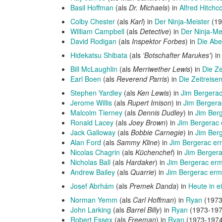
Basil Hoffman
(als
Dr. Michaels
) in
Alfred Hitchc
Colby Chester
(als
Karl
) in
Der Ninja-Meister
(19
William Campbell
(als
Detective
) in
Der Ninja-Me
David Rodigan
(als
Inspektor Forbes
) in
Die Abe
Hidekatsu Shibata
(als
'Botschafter Marukes'
) i
Bill McLaughlin
(als
Merriwether Lewis
) in
Die Ze
Earl Boen
(als
Reverend Parris
) in
Die Zeitreise
Stephen Yardley
(als
Ken Lewis
) in
Jim Bergerac 
Jerome Willis
(als
Rupert Imison
) in
Jim Bergerac
Malcolm Tierney
(als
Dennis Dudley
) in
Jim Berg
Ronald Lacey
(als
Joey Brown
) in
Jim Bergerac e
Jack Galloway
(als
Bobbie Carnegie
) in
Jim Berg
Alan Ford
(als
Sammy Kline
) in
Jim Bergerac erm
Nicolas Chagrin
(als
Küchenchef
) in
Jim Bergerac
Nicholas Ball
(als
Hardaker
) in
Jim Bergerac ermi
Andrew Bailey
(als
Quarrie
) in
Jim Bergerac ermi
Josef Abrhám
(als
Premek Danda
) in
Heute in 
Norman Yemm
(als
Carl Hoffman
) in
Ryan
(1973
John Larking
(als
Barrel Billy
) in
Ryan
(1973-1974
Robert Essex
(als
Freeman
) in
Ryan
(1973-1974)