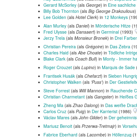
Gerard McSorley
(als
George
) in
Eine sachlich
Billy Bob Thornton
(als
Big George Drakoulious
)
Lee Golden
(als
Hotel Clerk
) in
12 Monkeys
(19
Alan Murley
(als
Daniel
) in
Mörderische Hitze
(1
Fred Ulysse
(als
Dansaert
) in
Germinal
(1993)
Jerzy Trela
(als
Monsieur Bronek
) in
Drei Farbe
Christian Pereira
(als
Grégoire
) in
Das Zebra
(1
Charles Haid
(als
Abe Choate
) in
Tödliche Intrig
Blake Clark
(als
Coach Bull
) in
Monty - Immer ha
Roger Crouzet
(als
Lupino
) in
Marquis de Sade
Frantisek Husák
(als
Chefarzt
) in
Sieben Hungri
Christopher Walken
(als
'Puss'
) in
Der Gestiefelt
Steve Forrest
(als
Will Mannon
) in
Rauchende Co
Christian Charmetant
(als
Gangster
) in
Heißes 
Zheng Ma
(als
Zhao Dalong
) in
Das weiße Drac
Carlos Cruz
(als
Puig
) in
Der Karrierist
(1986)
Václav Mares
(als
John Gilder
) in
Der geheimnis
Mariusz Benoit
(als
Przerwa-Tretmajr
) in
Vorseh
Fabrice Eberhard
(als
Lacombe
) in
Höllenzug
(1