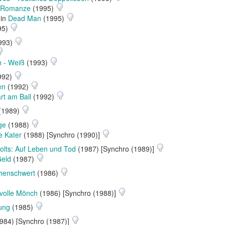
e Romanze
(1995)
 in
Dead Man
(1995)
95)
993)
n - Weiß
(1993)
992)
en
(1992)
rt am Ball
(1992)
(1989)
ge
(1988)
e Kater
(1988) [Synchro (1990)]
lts: Auf Leben und Tod
(1987) [Synchro (1989)]
Geld
(1987)
henschwert
(1986)
volle Mönch
(1986) [Synchro (1988)]
ung
(1985)
984) [Synchro (1987)]