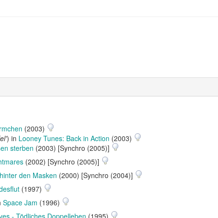
ürmchen
(2003)
el'
) in
Looney Tunes: Back in Action
(2003)
en sterben
(2003) [Synchro (2005)]
htmares
(2002) [Synchro (2005)]
 hinter den Masken
(2000) [Synchro (2004)]
desflut
(1997)
n
Space Jam
(1996)
ves - Tödliches Doppelleben
(1995)